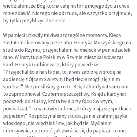
wiedziałem, że Bóg kocha całą historię mojego życia i chce
mnie zbawić. Niczego nie odrzuca, ale wszystko przyjmuje,
by tylko przybliżyć do siebie.
W pamięci utkwiły mi dwa szczególne momenty. Kiedy
zostałem skierowany przez abp. Henryka Muszyńskiego na
studia do Rzymu, przyjechałem na miejsce w poniedziałek
rano. W Instytucie Polskim w Rzymie mieszkał wówczas
kard. Henryk Gulbinowicz, który powiedział:
"Przyjechaliście na studia, to ja was zabiorę w środę na
audiencję z Ojcem Świętym i będziecie mogli się z nim
spotkać". Nie prosiliśmy go o to. Ksiądz kardynał sam nam
to zaproponował. Czułem się szczęśliwy. Ksiądz kardynał
podszedł do służby, która była przy Ojcu Świętym, i
powiedział: "To są nowi studenci, którzy mają się spotkać z
papieżem". Rozpoczynaliśmy studia, ja nie znałem języka
włoskiego, nie wiedzieliśmy, jak będzie. Myślałem
intensywnie, co zrobić, jak zwrócić się do papieża, co mu