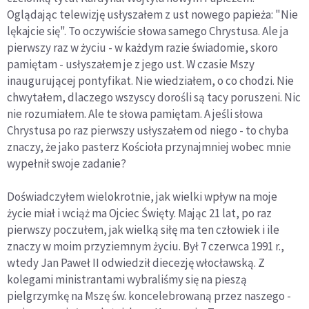
Oglądając telewizję usłyszałem z ust nowego papieża: "Nie
lękajcie się". To oczywiście słowa samego Chrystusa. Ale ja
pierwszy raz w życiu - w każdym razie świadomie, skoro
pamiętam - usłyszałem je z jego ust. W czasie Mszy
inaugurującej pontyfikat. Nie wiedziałem, o co chodzi. Nie
chwytałem, dlaczego wszyscy dorośli są tacy poruszeni. Nic
nie rozumiałem. Ale te słowa pamiętam. A jeśli słowa
Chrystusa po raz pierwszy usłyszałem od niego - to chyba
znaczy, że jako pasterz Kościoła przynajmniej wobec mnie
wypełnił swoje zadanie?
Doświadczyłem wielokrotnie, jak wielki wpływ na moje
życie miał i wciąż ma Ojciec Święty. Mając 21 lat, po raz
pierwszy poczułem, jak wielką siłę ma ten człowiek i ile
znaczy w moim przyziemnym życiu. Był 7 czerwca 1991 r.,
wtedy Jan Paweł II odwiedził diecezję włocławską. Z
kolegami ministrantami wybraliśmy się na pieszą
pielgrzymkę na Mszę św. koncelebrowaną przez naszego -