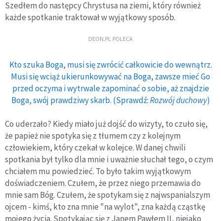
Szedłem do następcy Chrystusa na ziemi, który również
każde spotkanie traktował w wyjątkowy sposób.
DEON.PL POLECA
Kto szuka Boga, musi się zwrócić całkowicie do wewnątrz.
Musi się wciąż ukierunkowywać na Boga, zawsze mieć Go
przed oczyma i wytrwale zapominać o sobie, aż znajdzie
Boga, swój prawdziwy skarb. (Sprawdź:
Rozwój duchowy
)
Co uderzało? Kiedy miało już dojść do wizyty, to czuło się,
że papież nie spotyka się z tłumem czy z kolejnym
człowiekiem, który czekał w kolejce. W danej chwili
spotkania był tylko dla mnie i uważnie słuchał tego, o czym
chciałem mu powiedzieć. To było takim wyjątkowym
doświadczeniem. Czułem, że przez niego przemawia do
mnie sam Bóg. Czułem, że spotykam się z najwspanialszym
ojcem - kimś, kto zna mnie "na wylot", zna każdą cząstkę
mojego życia. Spotykając się z Janem Pawłem II, niejako