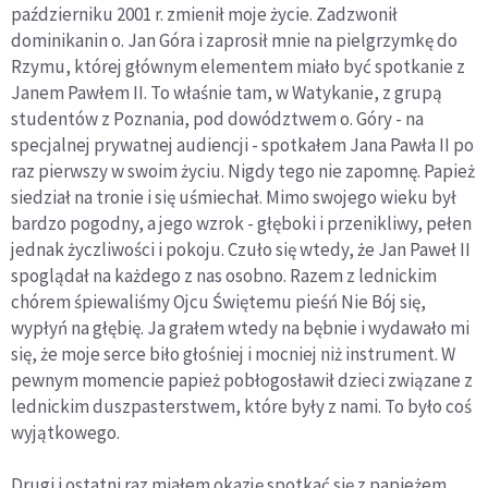
październiku 2001 r. zmienił moje życie. Zadzwonił
dominikanin o. Jan Góra i zaprosił mnie na pielgrzymkę do
Rzymu, której głównym elementem miało być spotkanie z
Janem Pawłem II. To właśnie tam, w Watykanie, z grupą
studentów z Poznania, pod dowództwem o. Góry - na
specjalnej prywatnej audiencji - spotkałem Jana Pawła II po
raz pierwszy w swoim życiu. Nigdy tego nie zapomnę. Papież
siedział na tronie i się uśmiechał. Mimo swojego wieku był
bardzo pogodny, a jego wzrok - głęboki i przenikliwy, pełen
jednak życzliwości i pokoju. Czuło się wtedy, że Jan Paweł II
spoglądał na każdego z nas osobno. Razem z lednickim
chórem śpiewaliśmy Ojcu Świętemu pieśń Nie Bój się,
wypłyń na głębię. Ja grałem wtedy na bębnie i wydawało mi
się, że moje serce biło głośniej i mocniej niż instrument. W
pewnym momencie papież pobłogosławił dzieci związane z
lednickim duszpasterstwem, które były z nami. To było coś
wyjątkowego.
Drugi i ostatni raz miałem okazję spotkać się z papieżem