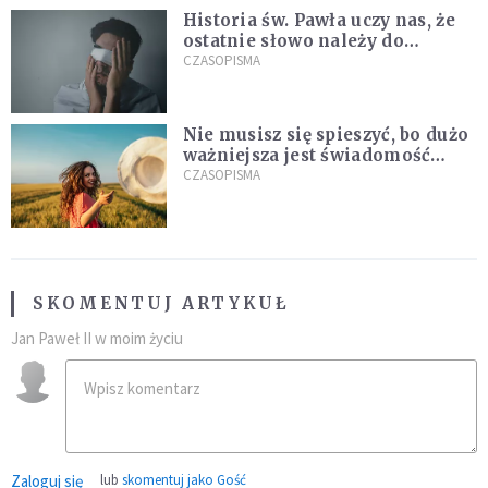
Historia św. Pawła uczy nas, że
ostatnie słowo należy do
światła, a nie do ciemności
CZASOPISMA
Nie musisz się spieszyć, bo dużo
ważniejsza jest świadomość
kierunku
CZASOPISMA
SKOMENTUJ ARTYKUŁ
Jan Paweł II w moim życiu
Zaloguj się
lub
skomentuj jako Gość