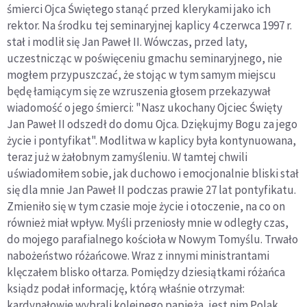
śmierci Ojca Świętego stanąć przed klerykami jako ich
rektor. Na środku tej seminaryjnej kaplicy 4 czerwca 1997 r.
stał i modlił się Jan Paweł II. Wówczas, przed laty,
uczestnicząc w poświęceniu gmachu seminaryjnego, nie
mogłem przypuszczać, że stojąc w tym samym miejscu
będę łamiącym się ze wzruszenia głosem przekazywał
wiadomość o jego śmierci: "Nasz ukochany Ojciec Święty
Jan Paweł II odszedł do domu Ojca. Dziękujmy Bogu za jego
życie i pontyfikat". Modlitwa w kaplicy była kontynuowana,
teraz już w żałobnym zamyśleniu. W tamtej chwili
uświadomiłem sobie, jak duchowo i emocjonalnie bliski stał
się dla mnie Jan Paweł II podczas prawie 27 lat pontyfikatu.
Zmieniło się w tym czasie moje życie i otoczenie, na co on
również miał wpływ. Myśli przeniosły mnie w odległy czas,
do mojego parafialnego kościoła w Nowym Tomyślu. Trwało
nabożeństwo różańcowe. Wraz z innymi ministrantami
klęczałem blisko ołtarza. Pomiędzy dziesiątkami różańca
ksiądz podał informację, którą właśnie otrzymał:
kardynałowie wybrali kolejnego papieża, jest nim Polak