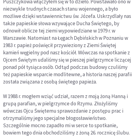
Puszczykowa włączyłem się w to dzieło. Powstawało ono w
niezwykle trudnych czasach stanu wojennego, a było
możliwe dzięki wstawiennictwu św. Józefa. Uskrzydlały nas
także papieskie słowa wzywające Ducha Świętego, by
odnowił oblicze tej ziemi wypowiedziane w 1979 r. w
Warszawie. Natomiast na Łęgach Dębińskich w Poznaniu w
1983 r. papież poświęcił przywieziony z Ziemi Świętej
kamień węgielny pod nasz kościół. Wówczas na spotkanie z
Ojcem Świętym udaliśmy się w pieszej pielgrzymce liczącej
ponad pół tysiąca osób. Odtąd podczas budowy czuliśmy
też papieskie wsparcie modlitewne, a historia naszej parafii
została związana z osobą świętego papieża.
W 1988 r. mogłem wziąć udział, razem z moją żoną Hanną i
grupą parafian, w pielgrzymce do Rzymu. Złożyliśmy
wówczas Ojcu Świętemu sprawozdanie z postępu prac i
otrzymaliśmy jego specjalne błogosławieństwo.
Szczególnie mocno zapadło mi w serce to spotkanie,
bowiem tego dnia obchodziliśmy z żoną 26. rocznicę ślubu.