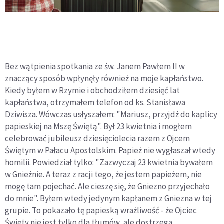
Bez wątpienia spotkania ze św. Janem Pawłem II w
znaczący sposób wpłynęły również na moje kapłaństwo.
Kiedy byłem w Rzymie i obchodziłem dziesięć lat
kapłaństwa, otrzymałem telefon od ks. Stanisława
Dziwisza. Wówczas usłyszałem: "Mariusz, przyjdź do kaplicy
papieskiej na Mszę Świętą". Był 23 kwietnia i mogłem
celebrować jubileusz dziesięciolecia razem z Ojcem
Świętym w Pałacu Apostolskim. Papież nie wygłaszał wtedy
homilii. Powiedział tylko: "Zazwyczaj 23 kwietnia bywałem
w Gnieźnie. A teraz z racji tego, że jestem papieżem, nie
mogę tam pojechać. Ale cieszę się, że Gniezno przyjechało
do mnie". Byłem wtedy jedynym kapłanem z Gniezna w tej
grupie. To pokazało tę papieską wrażliwość - że Ojciec
Święty nie jest tylko dla tłumów, ale dostrzega