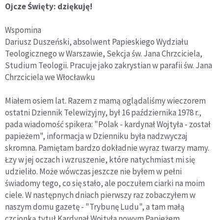
Ojcze Święty: dziękuję!
Wspomina
Dariusz Duszeński, absolwent Papieskiego Wydziału
Teologicznego w Warszawie, Sekcja św. Jana Chrzciciela,
Studium Teologii. Pracuje jako zakrystian w parafii św. Jana
Chrzciciela we Włocławku
Miałem osiem lat. Razem z mamą oglądaliśmy wieczorem
ostatni Dziennik Telewizyjny, był 16 października 1978 r.,
pada wiadomość spikera: "Polak - kardynał Wojtyła - został
papieżem", informacja w Dzienniku była nadzwyczaj
skromna. Pamiętam bardzo dokładnie wyraz twarzy mamy.
Łzy w jej oczach i wzruszenie, które natychmiast mi się
udzieliło. Może wówczas jeszcze nie byłem w pełni
świadomy tego, co się stało, ale poczułem ciarki na moim
ciele. W następnych dniach pierwszy raz zobaczyłem w
naszym domu gazetę - "Trybunę Ludu", a tam małą
czcionką tytuł Kardynał Wojtyła nowym Papieżem.