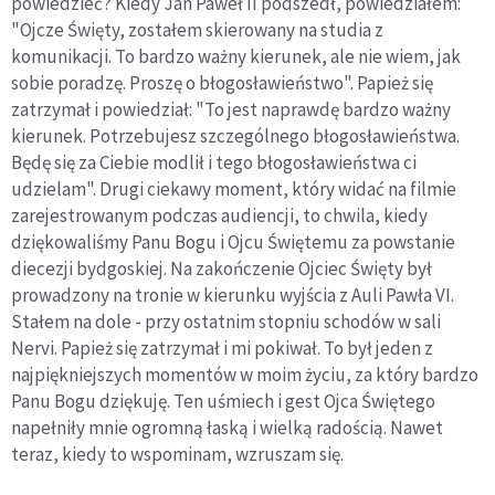
powiedzieć? Kiedy Jan Paweł II podszedł, powiedziałem:
"Ojcze Święty, zostałem skierowany na studia z
komunikacji. To bardzo ważny kierunek, ale nie wiem, jak
sobie poradzę. Proszę o błogosławieństwo". Papież się
zatrzymał i powiedział: "To jest naprawdę bardzo ważny
kierunek. Potrzebujesz szczególnego błogosławieństwa.
Będę się za Ciebie modlił i tego błogosławieństwa ci
udzielam". Drugi ciekawy moment, który widać na filmie
zarejestrowanym podczas audiencji, to chwila, kiedy
dziękowaliśmy Panu Bogu i Ojcu Świętemu za powstanie
diecezji bydgoskiej. Na zakończenie Ojciec Święty był
prowadzony na tronie w kierunku wyjścia z Auli Pawła VI.
Stałem na dole - przy ostatnim stopniu schodów w sali
Nervi. Papież się zatrzymał i mi pokiwał. To był jeden z
najpiękniejszych momentów w moim życiu, za który bardzo
Panu Bogu dziękuję. Ten uśmiech i gest Ojca Świętego
napełniły mnie ogromną łaską i wielką radością. Nawet
teraz, kiedy to wspominam, wzruszam się.