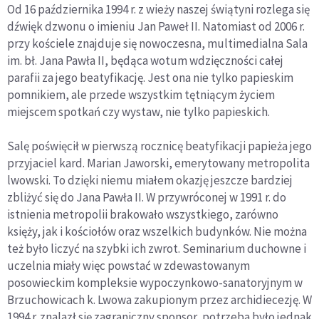
Od 16 października 1994 r. z wieży naszej świątyni rozlega się
dźwięk dzwonu o imieniu Jan Paweł II. Natomiast od 2006 r.
przy kościele znajduje się nowoczesna, multimedialna Sala
im. bł. Jana Pawła II, będąca wotum wdzięczności całej
parafii za jego beatyfikację. Jest ona nie tylko papieskim
pomnikiem, ale przede wszystkim tętniącym życiem
miejscem spotkań czy wystaw, nie tylko papieskich.
Salę poświęcił w pierwszą rocznicę beatyfikacji papieża jego
przyjaciel kard. Marian Jaworski, emerytowany metropolita
lwowski. To dzięki niemu miałem okazję jeszcze bardziej
zbliżyć się do Jana Pawła II. W przywróconej w 1991 r. do
istnienia metropolii brakowało wszystkiego, zarówno
księży, jak i kościołów oraz wszelkich budynków. Nie można
też było liczyć na szybki ich zwrot. Seminarium duchowne i
uczelnia miały więc powstać w zdewastowanym
posowieckim kompleksie wypoczynkowo-sanatoryjnym w
Brzuchowicach k. Lwowa zakupionym przez archidiecezję. W
1994 r. znalazł się zagraniczny sponsor, potrzeba było jednak