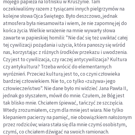
mojego papieża na lotnisku w Kruszynie. Tam
oczekiwaliśmy razem z tysiącami innych pielgrzymów na
kolejne słowa Ojca Świętego. Było deszczowo, jednak
atmosfera była niesamowita i wiem, że nie zapomnę jej do
końca życia. Wielkie wrażenie na mnie wywarły słowa
zawarte w papieskiej homilii: "Nie dać się też uwikłać całej
tej cywilizacji pożądania i użycia, która panoszy się wśród
nas, korzystając z różnych środków przekazu i uwodzenia.
Czy jest to cywilizacja, czy raczej antycywilizacja? Kultura
czy antykultura? Trzeba wrócić do elementarnych
wyróżnień. Przecież kulturą jest to, co czyni człowieka
bardziej człowiekiem. Nie to, co tylko «zużywa» jego
człowieczeństwo". Nie dane było mi widzieć Jana Pawła II,
jednak go słyszałem, mówił do mnie. Czułem, że Bóg jest
tak blisko mnie. Chciałem śpiewać, tańczyć ze szczęścia.
Wtedy zrozumiałem, czym dla mnie jest wiara. Nie tylko
klepaniem pacierzy na pamięć, nie obowiązkiem nałożonym
przez rodziców; wiara stała się dla mnie czymś osobistym,
czymś, co chciałem dźwigać na swoich ramionach.