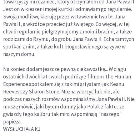
towarzyszy mi różaniec, który otrzymałem od Jana Pawła II.
Jest on w kieszeni mojej kurtki i odmawiam go regularnie.
Swoją modlitwę kieruję przez wstawiennictwo bł. Jana
Pawła II, a wkrótce przecież już świętego. Co więcej, w tej
chwili regularnie pielgrzymujemy z moimi braćmi, a także
rodzicami do Rzymu, do grobu Jana Pawła II. Echa tamtych
spotkań z nim, a także kult błogosławionego są żywe w
naszym domu.
Na koniec dodam jeszcze pewną ciekawostkę... W ciągu
ostatnich dwóch lat swoich podróży z filmem The Human
Experience spotkałem się z takimi artystami jak Keanu
Reeves czy Sharon Stone. Można wierzyć lub nie, ale
podczas naszych rozmów wspominaliśmy Jana Pawła II. Nie
muszę mówić, jaki byłem dumny jako Polak z faktu, że
gwiazdy tego kalibru tak miło wspominają "naszego"
papieża.
WYSŁUCHAŁA KJ