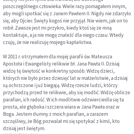
poszczególnego człowieka. Wiele razy pomagałem innym,
aby mogli spotkać się z Janem Pawłem II. Nigdy nie zdarzyło
się, aby Ojciec Święty kogoś nie przyjął. Nie wiem, jak on to
robił. Zawsze jest mi przykro, kiedy ktoś się ze mną
kontaktuje, a ja nie mogę znaleźć dla niego czasu. Wtedy
czuję, że nie realizuję mojego kapłaństwa.
W 2011 r. otrzymałem dla mojej parafii św. Mateusza
Apostoła i Ewangelisty relikwie bł. Jana Pawła II. Dzisiaj
widzę tę świętość w konkretny sposób. Widzę dzieci,
których nie było przez dziesięć lat w małżeństwie, a dzisiaj
są ochrzczone i już biegają. Widzę rzesze ludzi, którzy
przychodzą przed te relikwie, aby się modlić. Widzę oblicze
parafian, ich radość. W ich modlitwie odzwierciedla się ta
prosta, ale głęboka i szczera wiara w Jana Pawła oraz w
Boga. Jestem dumny z moich parafian, a zarazem
szczęśliwy, że Bóg pozwalał mi się spotykać z kimś, kto
dzisiaj jest świętym.