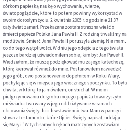
córkom papieską naukę o wychowaniu, wierze,
światopoglądzie, które to potem powinny wykorzystać w
swoim dorosłym życiu. 2 kwietnia 2005 r. o godzinie 21.37
cały świat zamarł. Przekazana została straszna wieść o
śmierci papieża Polaka Jana Pawła II. Z rodziną trwaliśmy na
modlitwie. Śmierć Jana Pawła II poruszyła ziemię. Nie mam,
co do tego wątpliwości. W dniu jego odejścia z tego świata
jeszcze bardziej uświadomiłem sobie, kim był Jan Paweł II.
Wiedziałem, że muszę podziękować mu za jego katechezę,
którą kierował również do mnie. Postanowiłem nawiedzić
jego grób, owo postanowienie dopełniłem w Roku Wiary,
pochylając się w miejscu jego wiecznego spoczynku. To była
chwila, w której to ja mówiłem, on słuchał. W moim
pielgrzymowaniu do grobu mojego papieża towarzyszyło
mi świadectwo wiary w jego oddziaływanie w ramach
obcowania świętych i ich wstawiennictwa. Mam w pamięci
słowa z testamentu, które Ojciec Święty napisał, oddając
się Maryi: "W tych samych rękach matczynych zostawiam