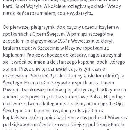
kard. Karol Wojtyła. W kościele rozległy się oklaski. Wtedy
nie do końca rozumiałem, co się wydarzyło...
Od pierwszej pielgrzymki do ojczyzny uczestniczyłem w
spotkaniach z Ojcem Świętym. W pamięci szczególnie
zapadła mi pielgrzymka w 1987 r. Wówczas jako kleryk
brałem udział w Szczecinie w Mszy św. i spotkaniu z
kapłanami. Papież wchodząc do katedry, nagle zatrzymał
się i zwrócił po imieniu do starszego kapłana, obok którego
stałem. Przez chwilę rozmawiali, a ja w tym czasie
ucałowałem Pierścień Rybaka i dumny ściskałem dłoń Ojca
Świętego. Mocno też przeżywałem spotkania z Janem
Pawłem II w okresie studiów specjalistycznych w Rzymie na
audiencjach prywatnych dla studentów z Polski. Na jedną z
nich wraz z dwoma kolegami zabraliśmy autobiografię Ojca
Świętego Dar i tajemnica wydaną z okazji 50-lecia
kapłaństwa, którą papież każdemu z nas podpisał. Wówczas
podziękowałem również za wcześniejszą publikację Karola