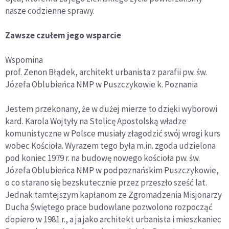
nasze codzienne sprawy.
Zawsze czułem jego wsparcie
Wspomina
prof. Zenon Błądek, architekt urbanista z parafii pw. św.
Józefa Oblubieńca NMP w Puszczykowie k. Poznania
Jestem przekonany, że w dużej mierze to dzięki wyborowi
kard. Karola Wojtyły na Stolicę Apostolską władze
komunistyczne w Polsce musiały złagodzić swój wrogi kurs
wobec Kościoła. Wyrazem tego była m.in. zgoda udzielona
pod koniec 1979 r. na budowę nowego kościoła pw. św.
Józefa Oblubieńca NMP w podpoznańskim Puszczykowie,
o co starano się bezskutecznie przez przeszło sześć lat.
Jednak tamtejszym kapłanom ze Zgromadzenia Misjonarzy
Ducha Świętego prace budowlane pozwolono rozpocząć
dopiero w 1981 r., a ja jako architekt urbanista i mieszkaniec