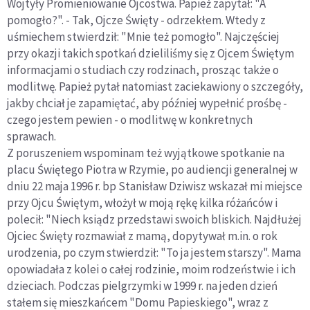
Wojtyły Promieniowanie Ojcostwa. Papież zapytał: "A
pomogło?". - Tak, Ojcze Święty - odrzekłem. Wtedy z
uśmiechem stwierdził: "Mnie też pomogło". Najczęściej
przy okazji takich spotkań dzieliliśmy się z Ojcem Świętym
informacjami o studiach czy rodzinach, prosząc także o
modlitwę. Papież pytał natomiast zaciekawiony o szczegóły,
jakby chciał je zapamiętać, aby później wypełnić prośbę -
czego jestem pewien - o modlitwę w konkretnych
sprawach.
Z poruszeniem wspominam też wyjątkowe spotkanie na
placu Świętego Piotra w Rzymie, po audiencji generalnej w
dniu 22 maja 1996 r. bp Stanisław Dziwisz wskazał mi miejsce
przy Ojcu Świętym, włożył w moją rękę kilka różańców i
polecił: "Niech ksiądz przedstawi swoich bliskich. Najdłużej
Ojciec Święty rozmawiał z mamą, dopytywał m.in. o rok
urodzenia, po czym stwierdził: "To ja jestem starszy". Mama
opowiadała z kolei o całej rodzinie, moim rodzeństwie i ich
dzieciach. Podczas pielgrzymki w 1999 r. na jeden dzień
stałem się mieszkańcem "Domu Papieskiego", wraz z