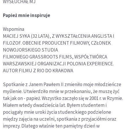
WYSŁUCHAŁ MJ
Papież mnie inspiruje
Wspomina
MACIEJ SYKA (32 LATA), Z WYKSZTAŁCENIA ANGLISTA I
FILOZOF. OBECNIE PRODUCENT FILMOWY, CZŁONEK
NOWOJORSKIEGO STUDIA
FILMOWEGO GRASSROOTS FILMS, WSPÓŁTWÓRCA
WARSZAWSKIEJ ORGANIZACJI POLONIA EXPERIENCE.
AUTOR FILMU Z RIO DO KRAKOWA
Spotkanie z Janem Pawłem II zmieniło moje młodzieńcze
myślenie. Utwierdziło mnie w przekonaniu, że muszę żyć
tak jak on - papież. Wszystko zaczęło się w 2001 r. w Rzymie.
Miałem wtedy dwadzieścia lat. Byłem studentem i
pociągały mnie uroki życia studenckiego podzielone
między zajęcia na uczelni, spotkania z przyjaciółmi oraz
imprezy. Dlatego właśnie ten pamiętny dzień w