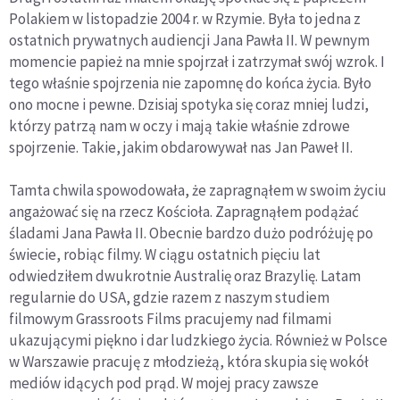
Polakiem w listopadzie 2004 r. w Rzymie. Była to jedna z
ostatnich prywatnych audiencji Jana Pawła II. W pewnym
momencie papież na mnie spojrzał i zatrzymał swój wzrok. I
tego właśnie spojrzenia nie zapomnę do końca życia. Było
ono mocne i pewne. Dzisiaj spotyka się coraz mniej ludzi,
którzy patrzą nam w oczy i mają takie właśnie zdrowe
spojrzenie. Takie, jakim obdarowywał nas Jan Paweł II.
Tamta chwila spowodowała, że zapragnąłem w swoim życiu
angażować się na rzecz Kościoła. Zapragnąłem podążać
śladami Jana Pawła II. Obecnie bardzo dużo podróżuję po
świecie, robiąc filmy. W ciągu ostatnich pięciu lat
odwiedziłem dwukrotnie Australię oraz Brazylię. Latam
regularnie do USA, gdzie razem z naszym studiem
filmowym Grassroots Films pracujemy nad filmami
ukazującymi piękno i dar ludzkiego życia. Również w Polsce
w Warszawie pracuję z młodzieżą, która skupia się wokół
mediów idących pod prąd. W mojej pracy zawsze