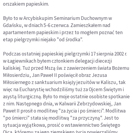
orszakiem papieskim.
Było to w Arcybiskupim Seminarium Duchownym w
Gdańsku, w dniach 5-6 czerwca. Zamieszkałem nad
apartamentem papieskim i przez to mogłem poznać ten
etap pielgrzymki niejako "od środka".
Podczas ostatniej papieskiej pielgrzymki 17 sierpnia 2002 r.
w Łagiewnikach byłem członkiem delegacji diecezji
kaliskiej. Tuż przed Mszą św. z zawierzeniem świata Bożemu
Miłosierdziu, Jan Paweł II poświęcił obraz Jezusa
Miłosiernego z sanktuarium księży jezuitów w Kaliszu, tak
więc na Eucharystię wchodziliśmy tuż za Ojcem Świętym i
asystą liturgiczną. Było to moje ostatnie osobiste spotkanie
z nim. Następnego dnia, w Kalwarii Zebrzydowskiej, Jan
Paweł II prosił o modlitwę "za życia i po śmierci". Modlitwa
"po śmierci" stała się modlitwą "za przyczyną". Jest to
sytuacja wyjątkowa, prosić o wstawiennictwo Świętego
Ojca, któremu za jego ziemskiego życia powierzaliśmy