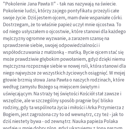
"Pokolenie Jana Pawła II" - tak nas nazywają na świecie.
Pokolenie ludzi, którzy za jego pontyfikatu przeżyli całe
swoje życie. Dziś jestem ojcem, mam dwie wspaniałe córki.
Dostrzegam, że to właśnie papież uczył mnie ojcostwa. To
od niego usłyszałem o ojcostwie, które stanowi dla każdego
mężczyzny ogromne wyzwanie, a zarazem szansę na
sprawdzenie siebie, swojej odpowiedzialności i
współodczuwania z małżonką - matką. Bycie ojcem stać się
może prawdziwie głębokim powołaniem, gdyż dzięki niemu
mężczyzna rozpoznaje siebie w nowej roli, która stanowi dla
niego najwyższe ze wszystkich życiowych osiągnięć. W mojej
głowie brzmią słowa Jana Pawła o naszych rodzinach, które
według zamysłu Bożego są miejscem świętym i
uświęcającym. Na straży tej świętości Kościół stał zawsze i
wszędzie, ale w szczególny sposób pragnie być blisko
rodziny, gdy ta wspólnota życia i miłości i Arka Przymierza z
Bogiem, jest zagrożona czy to od wewnątrz, czy też - jak to
dziś niestety bywa - od zewnątrz. Nauka papieża Polaka
wydaje u mnie dobry plon, gdyż ukazujemy z żoną naszym