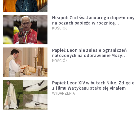
Neapol: Cud św. Januarego dopełniony
na oczach papieża w rocznicę
pontyfikatu!
KOŚCIÓŁ
Papież Leon nie zniesie ograniczeń
nałożonych na odprawianie Mszy
trydenckiej. „Traditionis custodes”
KOŚCIÓŁ
zostaje w mocy
Papież Leon XIV w butach Nike. Zdjęcie
z filmu Watykanu stało się viralem
WYDARZENIA