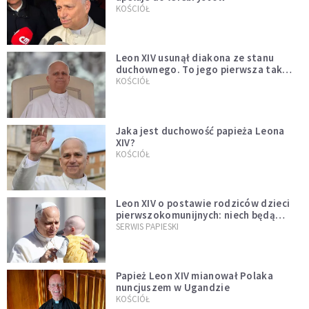
KOŚCIÓŁ
Leon XIV usunął diakona ze stanu
duchownego. To jego pierwsza tak
bezprecedensowa decyzja
KOŚCIÓŁ
Jaka jest duchowość papieża Leona
XIV?
KOŚCIÓŁ
Leon XIV o postawie rodziców dzieci
pierwszokomunijnych: niech będą
przykładem
SERWIS PAPIESKI
Papież Leon XIV mianował Polaka
nuncjuszem w Ugandzie
KOŚCIÓŁ