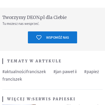
Tworzymy DEON.pl dla Ciebie
Tu możesz nas wesprzeć.
WSPOMÓŻ NAS
TEMATY W ARTYKULE
#aktualnościfranciszek
#jan paweł ii
#papież
franciszek
WIĘCEJ W:
SERWIS PAPIESKI