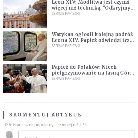
Leon XIV: Modlitwa jest czymś
więcej niż techniką. "Odkryjmy
ją na nowo"
SERWIS PAPIESKI
Watykan ogłosił kolejną podróż
Leona XIV. Papież odwiedzi trzy
kraje Ameryki Południowej
SERWIS PAPIESKI
Papież do Polaków: Niech
pielgrzymowanie na Jasną Górę
umocni wiarę i nadzieję
SERWIS PAPIESKI
SKOMENTUJ ARTYKUŁ
USA: Franciszek popularny, ale mniej niż JP II