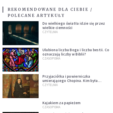
REKOMENDOWANE DLA CIEBIE /
POLECANE ARTYKUŁY
Do wielkiego światła idzie się przez
wielkie ciemności
CZYTELNIA
Ulubiona liczba Boga i liczba bestii. Co
oznaczają liczby w Biblii?
CZASOPISMA
Przyjaciółka i powierniczka
umierającego Chopina. Kim była
Marcelina Czartoryska?
CZYTELNIA
Kajakiem za papieżem
CZASOPISMA