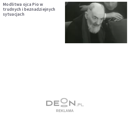
Modlitwa ojca Pio w
trudnych i beznadziejnych
sytuacjach