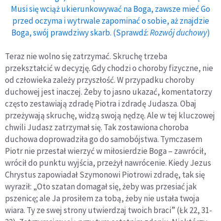
Musi się wciąż ukierunkowywać na Boga, zawsze mieć Go
przed oczyma i wytrwale zapominać o sobie, aż znajdzie
Boga, swój prawdziwy skarb. (Sprawdź:
Rozwój duchowy
)
Teraz nie wolno się zatrzymać. Skruchę trzeba
przekształcić w decyzję. Gdy chodzi o choroby fizyczne, nie
od człowieka zależy przyszłość. W przypadku choroby
duchowej jest inaczej. Żeby to jasno ukazać, komentatorzy
często zestawiają zdradę Piotra i zdradę Judasza. Obaj
przeżywają skruchę, widzą swoją nędzę. Ale w tej kluczowej
chwili Judasz zatrzymał się. Tak zostawiona choroba
duchowa doprowadziła go do samobójstwa. Tymczasem
Piotr nie przestał wierzyć w miłosierdzie Boga – zawrócił,
wrócił do punktu wyjścia, przeżył nawrócenie. Kiedy Jezus
Chrystus zapowiadał Szymonowi Piotrowi zdradę, tak się
wyraził: „Oto szatan domagał się, żeby was przesiać jak
pszenicę; ale Ja prosiłem za tobą, żeby nie ustała twoja
wiara. Ty ze swej strony utwierdzaj twoich braci” (Łk 22, 31-