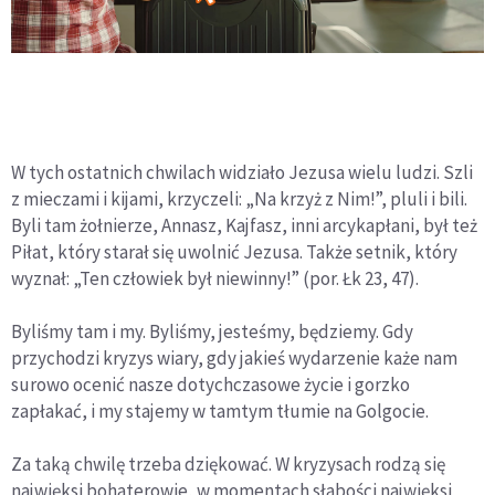
W tych ostatnich chwilach widziało Jezusa wielu ludzi. Szli
z mieczami i kijami, krzyczeli: „Na krzyż z Nim!”, pluli i bili.
Byli tam żołnierze, Annasz, Kajfasz, inni arcykapłani, był też
Piłat, który starał się uwolnić Jezusa. Także setnik, który
wyznał: „Ten człowiek był niewinny!” (por. Łk 23, 47).
Byliśmy tam i my. Byliśmy, jesteśmy, będziemy. Gdy
przychodzi kryzys wiary, gdy jakieś wydarzenie każe nam
surowo ocenić nasze dotychczasowe życie i gorzko
zapłakać, i my stajemy w tamtym tłumie na Golgocie.
Za taką chwilę trzeba dziękować. W kryzysach rodzą się
najwięksi bohaterowie, w momentach słabości najwięksi