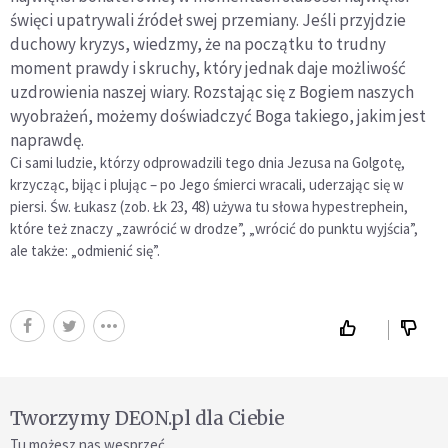
święci upatrywali źródeł swej przemiany. Jeśli przyjdzie
duchowy kryzys, wiedzmy, że na początku to trudny
moment prawdy i skruchy, który jednak daje możliwość
uzdrowienia naszej wiary. Rozstając się z Bogiem naszych
wyobrażeń, możemy doświadczyć Boga takiego, jakim jest
naprawdę.
Ci sami ludzie, którzy odprowadzili tego dnia Jezusa na Golgotę,
krzycząc, bijąc i plując – po Jego śmierci wracali, uderzając się w
piersi. Św. Łukasz (zob. Łk 23, 48) używa tu słowa hypestrephein,
które też znaczy „zawrócić w drodze”, „wrócić do punktu wyjścia”,
ale także: „odmienić się”.
Tworzymy DEON.pl dla Ciebie
Tu możesz nas wesprzeć.