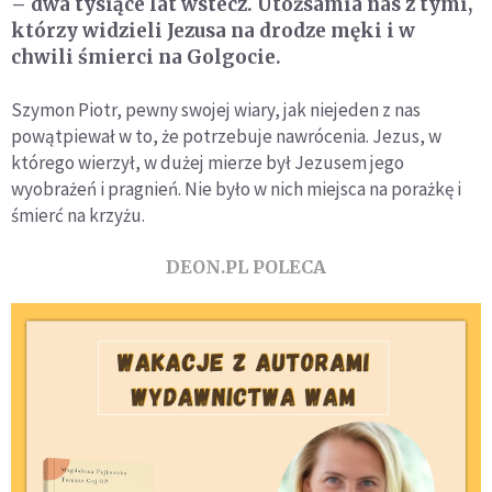
– dwa tysiące lat wstecz. Utożsamia nas z tymi,
którzy widzieli Jezusa na drodze męki i w
chwili śmierci na Golgocie.
Szymon Piotr, pewny swojej wiary, jak niejeden z nas
powątpiewał w to, że potrzebuje nawrócenia. Jezus, w
którego wierzył, w dużej mierze był Jezusem jego
wyobrażeń i pragnień. Nie było w nich miejsca na porażkę i
śmierć na krzyżu.
DEON.PL POLECA