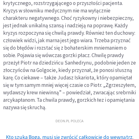
krytycznego, rozstrzygającego o przyszłości pacjenta.
Kryzys w słowniku medycznym nie ma wyłącznie
charakteru negatywnego. Choć ryzykowny i niebezpieczny,
jest jednak unikalną szansą i nadzieją na poprawę. Każdy
kryzys rozpoczyna się chwilą prawdy. Również ten duchowy:
człowiek widzi, jak marna jest jego wiara. Trzeba przyznać
się do błędów i rozstać się z bohaterskim mniemaniem o
sobie. Pojawia się wówczas gorzki płacz. Chwilę prawdy
przeżył Piotr na dziedzińcu Sanhedrynu, podobnie jeden ze
złoczyńców na Golgocie, kiedy przyznał, że ponosi słuszną
karę. Co ciekawe – także Judasz Iskariota, który opamiętał
się w tym samym mniej więcej czasie co Piotr. „Zgrzeszyłem,
wydawszy krew niewinną” – powiedział, zwracając srebrniki
arcykapłanom. Ta chwila prawdy, gorzkich łez i opamiętania
nazywa się skruchą.
DEON.PL POLECA
Kto szuka Boga, musi się zwrócić całkowicie do wewnątrz.