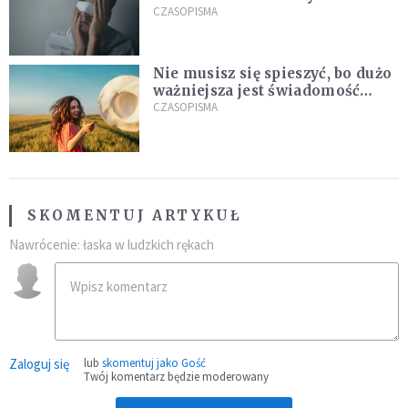
światła, a nie do ciemności
CZASOPISMA
Nie musisz się spieszyć, bo dużo
ważniejsza jest świadomość
kierunku
CZASOPISMA
SKOMENTUJ ARTYKUŁ
Nawrócenie: łaska w ludzkich rękach
Zaloguj się
lub
skomentuj jako Gość
Twój komentarz będzie moderowany