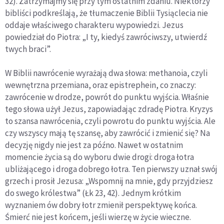
32). Zatrzymajmy się przy tym ostatnim zdaniu. Niektórzy
bibliści podkreślają, że tłumaczenie Biblii Tysiąclecia nie
oddaje właściwego charakteru wypowiedzi. Jezus
powiedział do Piotra: „I ty, kiedyś zawróciwszy, utwierdź
twych braci”.
W Biblii nawrócenie wyrażają dwa słowa: methanoia, czyli
wewnętrzna przemiana, oraz epistrephein, co znaczy:
zawrócenie w drodze, powrót do punktu wyjścia. Właśnie
tego słowa użył Jezus, zapowiadając zdradę Piotra. Kryzys
to szansa nawrócenia, czyli powrotu do punktu wyjścia. Ale
czy wszyscy mają tę szansę, aby zawrócić i zmienić się? Na
decyzję nigdy nie jest za późno. Nawet w ostatnim
momencie życia są do wyboru dwie drogi: droga łotra
ubliżającego i droga dobrego łotra. Ten pierwszy uznał swój
grzech i prosił Jezusa: „Wspomnij na mnie, gdy przyjdziesz
do swego królestwa” (Łk 23, 42). Jednym krótkim
wyznaniem ów dobry łotr zmienił perspektywę końca.
Śmierć nie jest końcem, jeśli wierzę w życie wieczne.