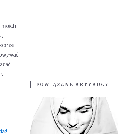
z moich
u,
dobrze
chowywać
łacać
ek
POWIĄZANE ARTYKUŁY
ciąż