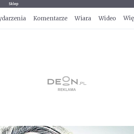
g
Sklep
Wię
darzenia
Komentarze
Wiara
Wideo