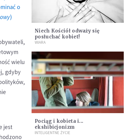
ominać o
howy
)
Niech Kościół odważy się
posłuchać kobiet!
obywateli,
WIARA
tetowym
ność wielu
j, gdyby
 polityków,
nie
Pociąg i kobieta i...
e jest
ekshibicjonizm
INTELIGENTNE ŻYCIE
chodzono