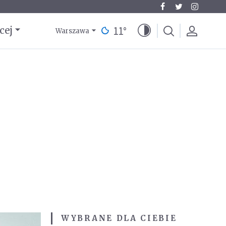
11
°
cej
Warszawa
WYBRANE DLA CIEBIE