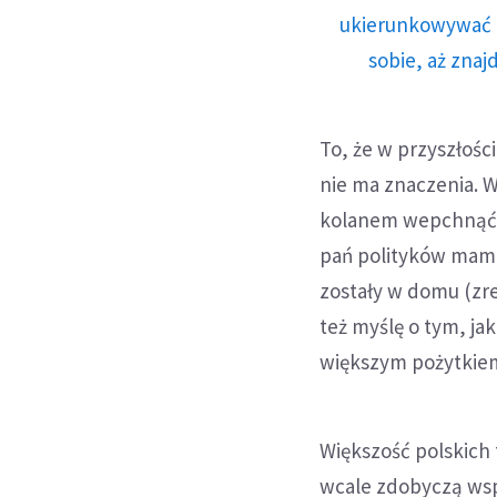
ukierunkowywać n
sobie, aż znaj
To, że w przyszłośc
nie ma znaczenia. 
kolanem wepchnąć j
pań polityków mam 
zostały w domu (zres
też myślę o tym, j
większym pożytkiem
Większość polskich f
wcale zdobyczą ws