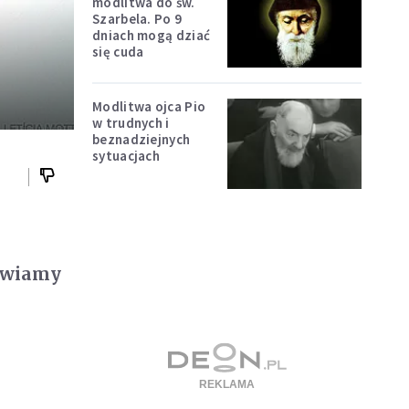
modlitwa do św.
Szarbela. Po 9
dniach mogą dziać
się cuda
Modlitwa ojca Pio
w trudnych i
beznadziejnych
sytuacjach
awiamy