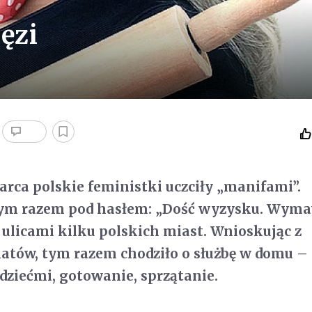
ęzi
marca polskie feministki uczciły „manifami”.
tym razem pod hasłem: „Dość wyzysku. Wym
y ulicami kilku polskich miast. Wnioskując z
atów, tym razem chodziło o służbę w domu –
dziećmi, gotowanie, sprzątanie.