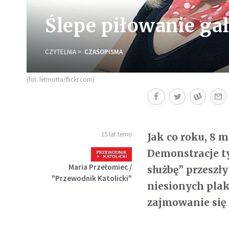
Ślepe piłowanie gał
CZYTELNIA
CZASOPISMA
(fot. letmotta/flickr.com)
15 lat temu
Jak co roku, 8 
Demonstracje 
Maria Przełomiec /
służbę” przeszł
"Przewodnik Katolicki"
niesionych plak
zajmowanie się 