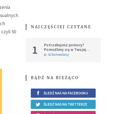
zenia
ksualnych
ich
NAJCZĘŚCIEJ CZYTANE
czyli 50
Potrzebujesz pomocy?
1
Pomodlimy się w Twojej
intencji
62 komentarzy
BĄDŹ NA BIEŻĄCO
ŚLEDŹ NAS NA FACEBOOKU
ŚLEDŹ NAS NA TWITTERZE