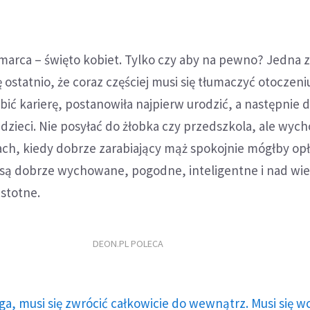
arca – święto kobiet. Tylko czy aby na pewno? Jedna 
 ostatnio, że coraz częściej musi się tłumaczyć otoczeni
bić karierę, postanowiła najpierw urodzić, a następnie 
zieci. Nie posyłać do żłobka czy przedszkola, ale wy
ach, kiedy dobrze zarabiający mąż spokojnie mógłby op
ci są dobrze wychowane, pogodne, inteligentne i nad wi
istotne.
DEON.PL POLECA
ga, musi się zwrócić całkowicie do wewnątrz. Musi się w