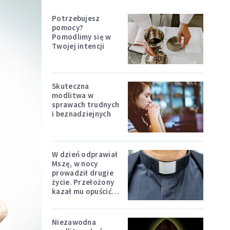
Potrzebujesz
pomocy?
Pomodlimy się w
Twojej intencji
Skuteczna
modlitwa w
sprawach trudnych
i beznadziejnych
W dzień odprawiał
Mszę, w nocy
prowadził drugie
życie. Przełożony
kazał mu opuścić
zakon
Niezawodna