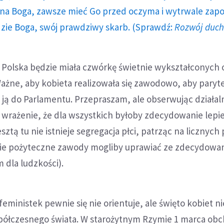
a Boga, zawsze mieć Go przed oczyma i wytrwale zap
dzie Boga, swój prawdziwy skarb. (Sprawdź:
Rozwój duc
i Polska będzie miała czwórkę świetnie wykształconych 
Ważne, aby kobieta realizowała się zawodowo, aby pary
ą do Parlamentu. Przepraszam, ale obserwując działal
wrażenie, że dla wszystkich byłoby zdecydowanie lepie
ztą tu nie istnieje segregacja płci, patrząc na licznych
akie pożyteczne zawody mogliby uprawiać ze zdecydowa
 dla ludzkości).
eministek pewnie się nie orientuje, ale święto kobiet ni
półczesnego świata. W starożytnym Rzymie 1 marca ob