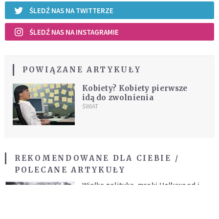
ŚLEDŹ NAS NA TWITTERZE
ŚLEDŹ NAS NA INSTAGRAMIE
POWIĄZANE ARTYKUŁY
Kobiety? Kobiety pierwsze
idą do zwolnienia
ŚWIAT
REKOMENDOWANE DLA CIEBIE /
POLECANE ARTYKUŁY
Wielka polityka, mroki Hollywood i
przedwczesna śmierć. Dlaczego nie
możemy przestać mówić o Marilyn
PO GODZINACH
Monroe?