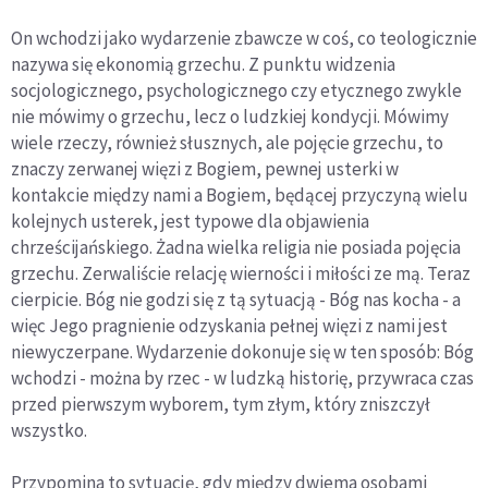
On wchodzi jako wydarzenie zbawcze w coś, co teologicznie
nazywa się
ekonomią grzechu.
Z punktu widzenia
socjologicznego, psychologicznego czy etycznego zwykle
nie mówimy o grzechu, lecz o ludzkiej kondycji. Mówimy
wiele rzeczy, również słusznych, ale pojęcie grzechu, to
znaczy zerwanej więzi z Bogiem, pewnej usterki w
kontakcie między nami a Bogiem, będącej przyczyną wielu
kolejnych usterek, jest typowe dla objawienia
chrześcijańskiego. Żadna wielka religia nie posiada pojęcia
grzechu.
Zerwaliście relację wierności i miłości ze mą. Teraz
cierpicie.
Bóg nie godzi się z tą sytuacją - Bóg nas kocha - a
więc Jego pragnienie odzyskania pełnej więzi z nami jest
niewyczerpane. Wydarzenie dokonuje się w ten sposób: Bóg
wchodzi - można by rzec - w ludzką historię, przywraca czas
przed pierwszym wyborem, tym złym, który zniszczył
wszystko.
Przypomina to sytuację, gdy między dwiema osobami