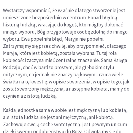
Wystarczy wspomnieć, że właśnie dlatego stworzenie jest
umieszczone bezpośrednio w centrum. Ponad błędną
historią ludzką, wracając do kogoś, kto mógłby dokonać
innego wyboru, Bóg przygotowuje osobę zdolną do innego
wyboru. Ewa popełniła błąd, Maryja nie popełni.
Zatrzymajmy się przez chwilę, aby przypomnieć, dlaczego
Maryja, która jest kobietą, została wybrana. Tutaj rola
kobiecości zaczyna mieć centralne znaczenie. Sama Księga
Rodzaju, choć w bardzo prostym, ale głębokim stylu -
mitycznym, co jednak nie znaczy bajkowym - rzuca wiele
światła na tę kwestię: w opisie stworzenia, w opisie tego, jak
został stworzony mężczyzna, a następnie kobieta, mamy do
czynienia z istotą ludzką.
Każda jednostka sama w sobie jest mężczyzną lub kobietą,
ale istota ludzka nie jest ani mężczyzną, ani kobietą.
Zachowuje swoją cechę syntetyczną, jest pewnym
unicum
dzięki swemu podobieństwu do Boga. Odwołajmy się do