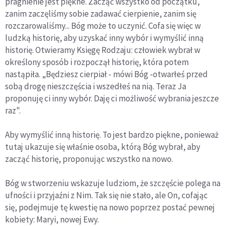
pragnienie jest piękne.
Zacząć wszystko od początku,
zanim zaczęliśmy sobie zadawać cierpienie, zanim się
rozczarowaliśmy...
Bóg może to uczynić. Cofa się więc w
ludzką historię, aby uzyskać inny wybór i wymyślić inną
historię.
Otwieramy Księgę Rodzaju: człowiek wybrał w
określony sposób i rozpoczął historię, która potem
nastąpiła. „Będziesz cierpiał - mówi Bóg -otwarłeś przed
sobą drogę nieszczęścia i wszedłeś na nią. Teraz Ja
proponuję ci inny wybór. Daję ci możliwość wybrania jeszcze
raz".
Aby wymyślić inną historię. To jest bardzo piękne, ponieważ
tutaj ukazuje się właśnie osoba, którą Bóg wybrał, aby
zacząć historię, proponując wszystko na nowo.
Bóg w stworzeniu wskazuje ludziom, że szczęście polega na
ufności i przyjaźni z Nim. Tak się nie stało, ale On, cofając
się, podejmuje tę kwestię na nowo poprzez postać pewnej
kobiety: Maryi, nowej Ewy.