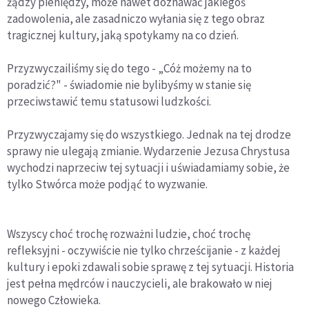
żądzy pieniędzy, może nawet doznawać jakiegoś
zadowolenia, ale zasadniczo wyłania się z tego obraz
tragicznej kultury, jaką spotykamy na co dzień.
Przyzwyczailiśmy się do tego - „Cóż możemy na to
poradzić?" - świadomie nie bylibyśmy w stanie się
przeciwstawić temu
statusowi
ludzkości.
Przyzwyczajamy się do wszystkiego. Jednak na tej drodze
sprawy nie ulegają zmianie. Wydarzenie Jezusa Chrystusa
wychodzi naprzeciw tej sytuacji i uświadamiamy sobie, że
tylko Stwórca może podjąć to wyzwanie.
Wszyscy choć trochę rozważni ludzie, choć trochę
refleksyjni - oczywiście nie tylko chrześcijanie - z każdej
kultury i epoki zdawali sobie sprawę z tej sytuacji. Historia
jest pełna mędrców i nauczycieli, ale brakowało w niej
nowego Człowieka.