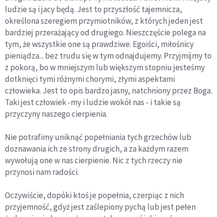
ludzie są i jacy będą. Jest to przyszłość tajemnicza,
określona szeregiem przymiotników, z których jeden jest
bardziej przerażający od drugiego. Nieszczęście polega na
tym, że wszystkie one są prawdziwe. Egoiści, miłośnicy
pieniądza... bez trudu się w tym odnajdujemy. Przyjmijmy to
z pokorą, bo w mniejszym lub większym stopniu jesteśmy
dotknięci tymi różnymi chorymi, złymi aspektami
człowieka. Jest to opis bardzo jasny, natchniony przez Boga.
Taki jest człowiek -my i ludzie wokół nas - i takie są
przyczyny naszego cierpienia.
Nie potrafimy uniknąć popełniania tych grzechów lub
doznawania ich ze strony drugich, a za każdym razem
wywołują one w nas cierpienie. Nic z tych rzeczy nie
przynosi nam radości.
Oczywiście, dopóki ktoś je popełnia, czerpiąc z nich
przyjemność, gdyż jest zaślepiony pychą lub jest pełen