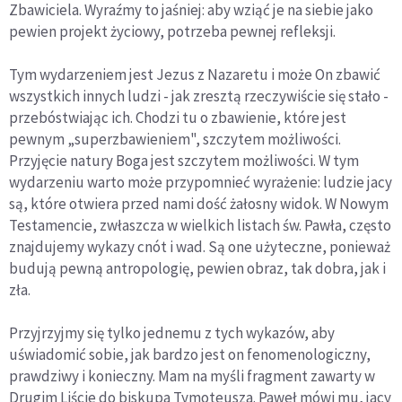
Zbawiciela. Wyraźmy to jaśniej: aby wziąć je na siebie jako
pewien projekt życiowy, potrzeba pewnej refleksji.
Tym wydarzeniem jest Jezus z Nazaretu i może On zbawić
wszystkich innych ludzi - jak zresztą rzeczywiście się stało -
przebóstwiając ich. Chodzi tu o zbawienie, które jest
pewnym „superzbawieniem", szczytem możliwości.
Przyjęcie natury Boga jest szczytem możliwości. W tym
wydarzeniu warto może przypomnieć wyrażenie:
ludzie jacy
są,
które otwiera przed nami dość żałosny widok. W Nowym
Testamencie, zwłaszcza w wielkich listach św. Pawła, często
znajdujemy wykazy cnót i wad. Są one użyteczne, ponieważ
budują pewną antropologię, pewien obraz, tak dobra, jak i
zła.
Przyjrzyjmy się tylko jednemu z tych wykazów, aby
uświadomić sobie, jak bardzo jest on fenomenologiczny,
prawdziwy i konieczny. Mam na myśli fragment zawarty w
Drugim Liście do biskupa Tymoteusza. Paweł mówi mu, jacy