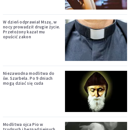
W dzień odprawiał Mszę, w
nocy prowadził drugie życie.
Przełożony kazał mu
opuścić zakon
Niezawodna modlitwa do
św. Szarbela. Po 9 dniach
mogą dziać się cuda
Modlitwa ojca Pio w
trudnych i beznadziejnych