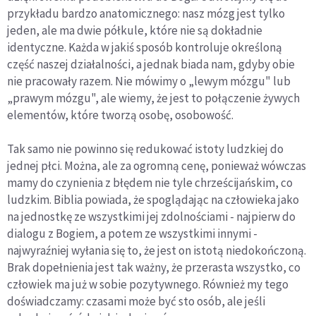
przykładu bardzo anatomicznego: nasz mózg jest tylko
jeden, ale ma dwie półkule, które nie są dokładnie
identyczne. Każda w jakiś sposób kontroluje określoną
część naszej działalności, a jednak biada nam, gdyby obie
nie pracowały razem. Nie mówimy o „lewym mózgu" lub
„prawym mózgu", ale wiemy, że jest to połączenie żywych
elementów, które tworzą osobę, osobowość.
Tak samo nie powinno się redukować istoty ludzkiej do
jednej płci. Można, ale za ogromną cenę, ponieważ wówczas
mamy do czynienia z błędem nie tyle chrześcijańskim, co
ludzkim. Biblia powiada, że spoglądając na człowieka jako
na jednostkę ze wszystkimi jej zdolnościami - najpierw do
dialogu z Bogiem, a potem ze wszystkimi innymi -
najwyraźniej wyłania się to, że jest on istotą niedokończoną.
Brak dopełnienia jest tak ważny, że przerasta wszystko, co
człowiek ma już w sobie pozytywnego. Również my tego
doświadczamy: czasami może być sto osób, ale jeśli