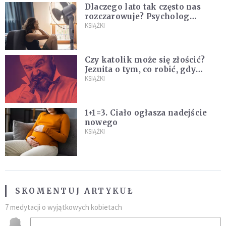
Dlaczego lato tak często nas
rozczarowuje? Psycholog
wyjaśnia, skąd bierze się presja
KSIĄŻKI
na "najlepsze wakacje życia"
Czy katolik może się złościć?
Jezuita o tym, co robić, gdy
puszczają nam nerwy
KSIĄŻKI
1+1=3. Ciało ogłasza nadejście
nowego
KSIĄŻKI
SKOMENTUJ ARTYKUŁ
7 medytacji o wyjątkowych kobietach