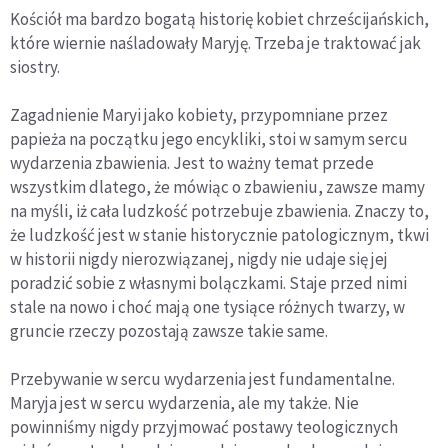
Kościół ma bardzo bogatą historię kobiet chrześcijańskich,
które wiernie naśladowały Maryję. Trzeba je traktować jak
siostry.
Zagadnienie Maryi jako kobiety, przypomniane przez
papieża na początku jego encykliki, stoi w samym sercu
wydarzenia zbawienia. Jest to ważny temat przede
wszystkim dlatego, że mówiąc o zbawieniu, zawsze mamy
na myśli, iż cała ludzkość potrzebuje zbawienia. Znaczy to,
że ludzkość jest w stanie historycznie patologicznym, tkwi
w historii nigdy nierozwiązanej, nigdy nie udaje się jej
poradzić sobie z własnymi bolączkami. Staje przed nimi
stale na nowo i choć mają one tysiące różnych twarzy, w
gruncie rzeczy pozostają zawsze takie same.
Przebywanie w sercu wydarzenia jest fundamentalne.
Maryja jest w sercu wydarzenia, ale my także. Nie
powinniśmy nigdy przyjmować postawy teologicznych