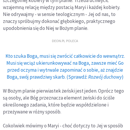
szczególnej kobiety w tym planie. Trzeba uchwycić
wzajemną relację między postacią Maryi i każdej kobiety.
Nie odrywajmy - w sensie teologicznym - Jej od nas, to
znaczy spróbujmy dokonać głębokiego, praktycznego
upodobnienia się do Niej w Bożym planie.
DEON.PL POLECA
Kto szuka Boga, musi się zwrócić całkowicie do wewnątrz.
Musi się wciąż ukierunkowywać na Boga, zawsze mieć Go
przed oczyma i wytrwale zapominać o sobie, aż znajdzie
Boga, swój prawdziwy skarb. (Sprawdź:
Rozwój duchowy
)
W Bożym planie pierwiastek żeński jest jeden. Oprócz tego
są osoby, ale Bóg przeznacza element żeński do ściśle
określonego zadania, które będzie współdzielone i
przeżywane w różny sposób.
Cokolwiek mówimy o Maryi - choć dotyczy to Jej w sposób