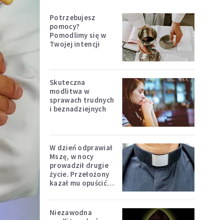
Potrzebujesz
pomocy?
Pomodlimy się w
Twojej intencji
Skuteczna
modlitwa w
sprawach trudnych
i beznadziejnych
W dzień odprawiał
Mszę, w nocy
prowadził drugie
życie. Przełożony
kazał mu opuścić
zakon
Niezawodna