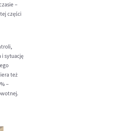
zasie –
tej części
troli,
i sytuację
nego
iera też
1% –
owotnej.