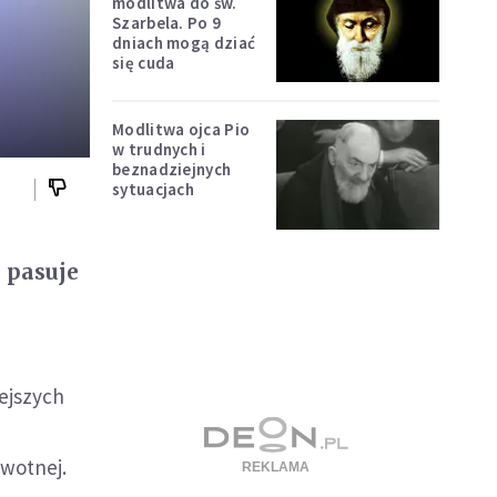
modlitwa do św.
Szarbela. Po 9
dniach mogą dziać
się cuda
Modlitwa ojca Pio
w trudnych i
beznadziejnych
sytuacjach
e pasuje
ejszych
wotnej.