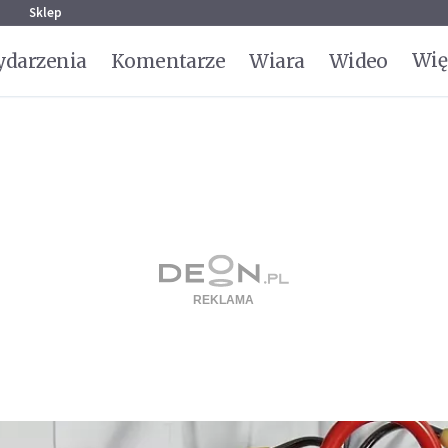
g
Sklep
Wię
darzenia
Komentarze
Wiara
Wideo