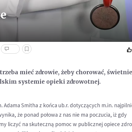
ie
 trzeba mieć zdrowie, żeby chorować, świetni
olskim systemie opieki zdrowotnej.
 Adama Smitha z końca ub.r. dotyczących m.in. najpilni
ynika, że ponad połowa z nas nie ma poczucia, iż gdy
y liczyć na skuteczną pomoc w publicznej opiece zdro