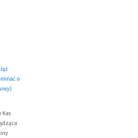
ciąż
ominać o
howy
)
u Kas
ządząca
rony