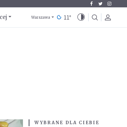
11
°
cej
Warszawa
WYBRANE DLA CIEBIE