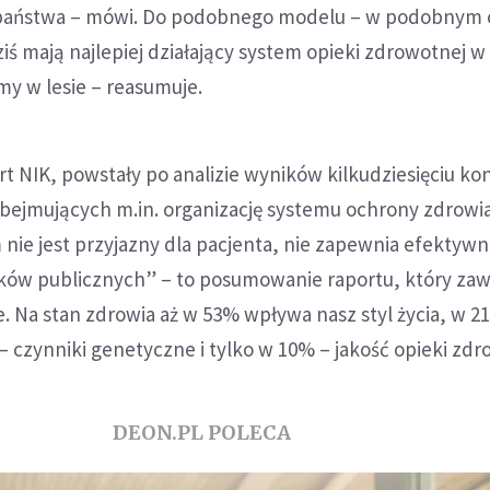
 państwa – mówi. Do podobnego modelu – w podobnym c
ziś mają najlepiej działający system opieki zdrowotnej w 
my w lesie – reasumuje.
t NIK, powstały po analizie wyników kilkudziesięciu kon
bejmujących m.in. organizację systemu ochrony zdrowia 
nie jest przyjazny dla pacjenta, nie zapewnia efektyw
ków publicznych” – to posumowanie raportu, który zaw
 Na stan zdrowia aż w 53% wpływa nasz styl życia, w 2
 czynniki genetyczne i tylko w 10% – jakość opieki zdr
DEON.PL POLECA