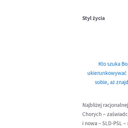
Styl życia
Kto szuka Bo
ukierunkowywać n
sobie, aż znaj
Najbliżej racjonal
Chorych – zaświadcz
i nowa – SLD-PSL –