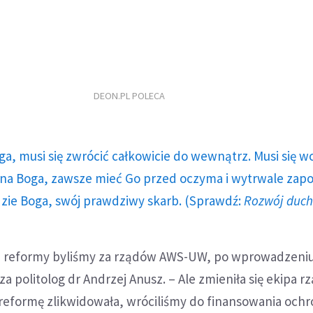
DEON.PL POLECA
ga, musi się zwrócić całkowicie do wewnątrz. Musi się w
a Boga, zawsze mieć Go przed oczyma i wytrwale zap
dzie Boga, swój prawdziwy skarb. (Sprawdź:
Rozwój duc
nej reformy byliśmy za rządów AWS-UW, po wprowadzeni
a politolog dr Andrzej Anusz. – Ale zmieniła się ekipa r
 reformę zlikwidowała, wróciliśmy do finansowania och