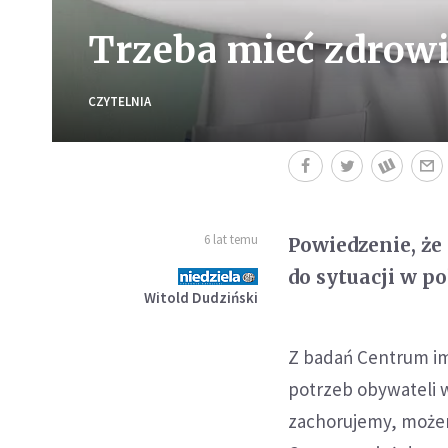
Trzeba mieć zdrow
CZYTELNIA
6 lat temu
Powiedzenie, że
do sytuacji w p
Witold Dudziński
Z badań Centrum im.
potrzeb obywateli w
zachorujemy, możem