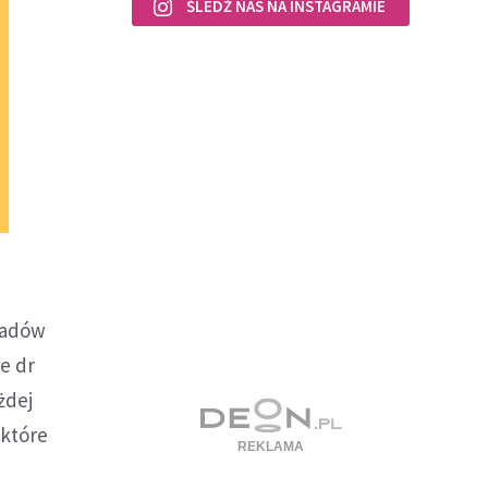
ŚLEDŹ NAS NA INSTAGRAMIE
ładów
e dr
żdej
 które