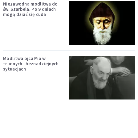
Niezawodna modlitwa do
św. Szarbela. Po 9 dniach
mogą dziać się cuda
Modlitwa ojca Pio w
trudnych i beznadziejnych
sytuacjach