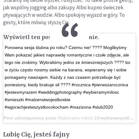
Staramy się siebie słyszeć i usłyszeć. To takie proste gesty,
jak wspólny jogging albo zakupy. Albo kupno świeczek
pływających w wodzie. Albo spokojny wyjazd w góry. To
gesty, które mówią: słyszę Cię.
Wyświetl ten post na Instagramie.
Ponowna sesja ślubna po roku? Czemu nie! ???? Moglibyśmy
Wam pokazać jakieś naprawdę romantyczne i czułe zdjęcie, ale
tego nie zrobimy. Wybraliśmy jedno ze śmieszniejszych ???? bo
w życiu często nosimy siebie na barana, wspieramy się i sobie
pomagamy nawzajem. Każdy z nas czasem potrzebuje być
poniesiony, kiedy brakuje sił ???? #rocznica #pierwszarocznica
#jestesmyrazem #weddingphotography #wybieramymilosc
#smieszki #malzenstwojestboskie
#wgorachjestwszystkocokocham #mazizona #slub2020
Post udostępniony przez
Wybieramy miłość
(@wybieramymilosc.pl)
Lubię Cię, jesteś fajny