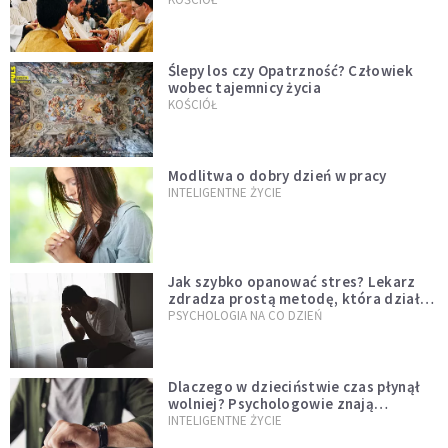
Ślepy los czy Opatrzność? Człowiek
wobec tajemnicy życia
KOŚCIÓŁ
Modlitwa o dobry dzień w pracy
INTELIGENTNE ŻYCIE
Jak szybko opanować stres? Lekarz
zdradza prostą metodę, która działa
od razu
PSYCHOLOGIA NA CO DZIEŃ
Dlaczego w dzieciństwie czas płynął
wolniej? Psychologowie znają
odpowiedź
INTELIGENTNE ŻYCIE