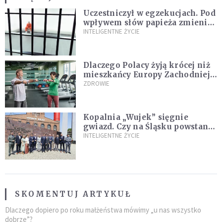
Uczestniczył w egzekucjach. Pod
wpływem słów papieża zmienił
zdanie
INTELIGENTNE ŻYCIE
Dlaczego Polacy żyją krócej niż
mieszkańcy Europy Zachodniej?
Ekspertka wskazuje główne
ZDROWIE
przyczyny
Kopalnia „Wujek” sięgnie
gwiazd. Czy na Śląsku powstanie
„Dolina Krzemowa”?
INTELIGENTNE ŻYCIE
SKOMENTUJ ARTYKUŁ
Dlaczego dopiero po roku małżeństwa mówimy „u nas wszystko
dobrze”?