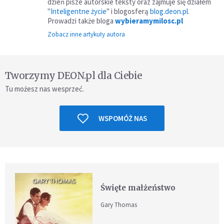
dzień pisze autorskie teksty oraz zajmuje się działem
"
Inteligentne życie
" i blogosferą
blog.deon.pl
.
Prowadzi także bloga
wybieramymilosc.pl
Zobacz inne artykuły autora
Tworzymy DEON.pl dla Ciebie
Tu możesz nas wesprzeć.
WSPOMÓŻ NAS
Święte małżeństwo
Gary Thomas