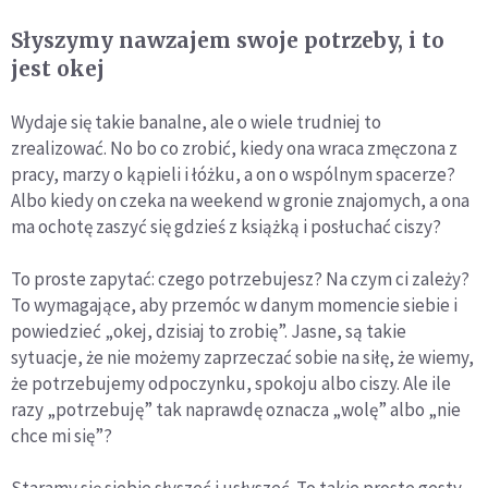
Słyszymy nawzajem swoje potrzeby, i to
jest okej
Wydaje się takie banalne, ale o wiele trudniej to
zrealizować. No bo co zrobić, kiedy ona wraca zmęczona z
pracy, marzy o kąpieli i łóżku, a on o wspólnym spacerze?
Albo kiedy on czeka na weekend w gronie znajomych, a ona
ma ochotę zaszyć się gdzieś z książką i posłuchać ciszy?
To proste zapytać: czego potrzebujesz? Na czym ci zależy?
To wymagające, aby przemóc w danym momencie siebie i
powiedzieć „okej, dzisiaj to zrobię”. Jasne, są takie
sytuacje, że nie możemy zaprzeczać sobie na siłę, że wiemy,
że potrzebujemy odpoczynku, spokoju albo ciszy. Ale ile
razy „potrzebuję” tak naprawdę oznacza „wolę” albo „nie
chce mi się”?