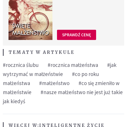
SPRAWDŹ CENĘ
TEMATY W ARTYKULE
#rocznica ślubu
#rocznica małżeństwa
#jak
wytrzymać w małżeństwie
#co po roku
małżeństwa
#małżeństwo
#co się zmieniło w
małżeństwie
#nasze małżeństwo nie jest już takie
jak kiedyś
WIĘCEJ W:
INTELIGENTNE ŻYCIE