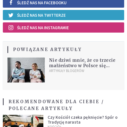
ŚLEDŹ NAS NA FACEBOOKU
ŚLEDŹ NAS NA TWITTERZE
ŚLEDŹ NAS NA INSTAGRAMIE
POWIĄZANE ARTYKUŁY
Nie dziwi mnie, że co trzecie
małżeństwo w Polsce się
rozpada
ARTYKUŁY BLOGERÓW
REKOMENDOWANE DLA CIEBIE /
POLECANE ARTYKUŁY
Czy Kościół czeka pęknięcie? Spór o
Tradycję narasta
KOŚCIÓŁ