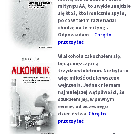
mityngu AA, to zwykle znajdzie
się ktoś, kto ironicznie spyta,
po co w takim razie nadal
chodzę na te mityngi.
Odpowiadam...
Chcę to
przeczytać
W alkoholu zakochałem się,
będąc mężczyzną
trzydziestoletnim. Nie była to
więc miłość od pierwszego
wejrzenia. Jednak nie mam
najmniejszej wątpliwości, że
szukałem jej, w pewnym
sensie, od wczesnego
dzieciństwa.
Chcę to
przeczytać