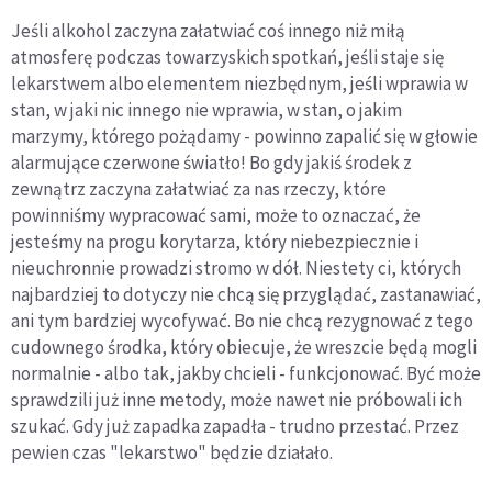
Jeśli alkohol zaczyna załatwiać coś innego niż miłą
atmosferę podczas towarzyskich spotkań, jeśli staje się
lekarstwem albo elementem niezbędnym, jeśli wprawia w
stan, w jaki nic innego nie wprawia, w stan, o jakim
marzymy, którego pożądamy - powinno zapalić się w głowie
alarmujące czerwone światło! Bo gdy jakiś środek z
zewnątrz zaczyna załatwiać za nas rzeczy, które
powinniśmy wypracować sami, może to oznaczać, że
jesteśmy na progu korytarza, który niebezpiecznie i
nieuchronnie prowadzi stromo w dół. Niestety ci, których
najbardziej to dotyczy nie chcą się przyglądać, zastanawiać,
ani tym bardziej wycofywać. Bo nie chcą rezygnować z tego
cudownego środka, który obiecuje, że wreszcie będą mogli
normalnie - albo tak, jakby chcieli - funkcjonować. Być może
sprawdzili już inne metody, może nawet nie próbowali ich
szukać. Gdy już zapadka zapadła - trudno przestać. Przez
pewien czas "lekarstwo" będzie działało.