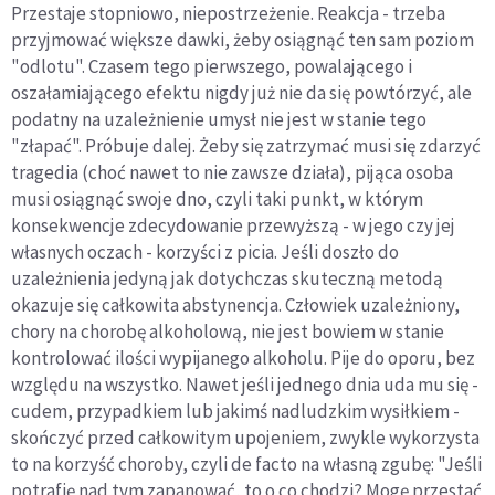
Przestaje stopniowo, niepostrzeżenie. Reakcja - trzeba
przyjmować większe dawki, żeby osiągnąć ten sam poziom
"odlotu". Czasem tego pierwszego, powalającego i
oszałamiającego efektu nigdy już nie da się powtórzyć, ale
podatny na uzależnienie umysł nie jest w stanie tego
"złapać". Próbuje dalej. Żeby się zatrzymać musi się zdarzyć
tragedia (choć nawet to nie zawsze działa), pijąca osoba
musi osiągnąć swoje dno, czyli taki punkt, w którym
konsekwencje zdecydowanie przewyższą - w jego czy jej
własnych oczach - korzyści z picia. Jeśli doszło do
uzależnienia jedyną jak dotychczas skuteczną metodą
okazuje się całkowita abstynencja. Człowiek uzależniony,
chory na chorobę alkoholową, nie jest bowiem w stanie
kontrolować ilości wypijanego alkoholu. Pije do oporu, bez
względu na wszystko. Nawet jeśli jednego dnia uda mu się -
cudem, przypadkiem lub jakimś nadludzkim wysiłkiem -
skończyć przed całkowitym upojeniem, zwykle wykorzysta
to na korzyść choroby, czyli de facto na własną zgubę: "Jeśli
potrafię nad tym zapanować, to o co chodzi? Mogę przestać