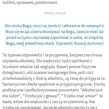
ludźmi, sprawami, problemami.
DEON.PL POLECA
Kto szuka Boga, musi się zwrócić całkowicie do wewnątrz.
Musi się wciąż ukierunkowywać na Boga, zawsze mieć Go
przed oczyma i wytrwale zapominać o sobie, aż znajdzie
Boga, swój prawdziwy skarb. (Sprawdź:
Rozwój duchowy
)
To typowe odpowiedzi i ta przyjemna, bezpieczna strona
używania alkoholu. Dla większości ludzi spotkanie z
trunkiem właśnie tak wygląda. Nawet pewne fizyczne
dolegliwości, odczuwane następnego dnia, jeśli ciut
przeholowaliśmy z ilością alkoholu, są ceną do przyjęcia za
fantastyczne chwile spędzone w przyjaznym gronie, trochę
podkręcone i podkoloryzowane procentami. "Alkohol jest
dla ludzi!", "Trzeba pić z głową!", "Trzeba znać umiar!" to
hasła, które dla większości z nas są oczywistością. Nie
trzeba się zastanawiać, bo picie alkoholu nie łączy się z