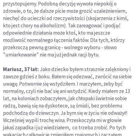
przystopujemy. Podobną decyzję wywoła niepokój o
zdrowie, o to, że dalsze picie może grozić uzależnieniem,
niechęć do ucieczki od rzeczywistości (skojarzenia z kimś,
kto jest chory na alkoholizm). Tak zareagować i podjąć
odpowiednie działania może ktoś, kto ma jeszcze
możliwość normalnego łączenia faktów. Dla tych, którzy
przekroczą pewną granicę - wolnego wyboru - słowo
"umiarkowanie" nie ma już jednak racji bytu.
Mariusz, 37 lat:
Jako dziecko byłem strasznie zalękniony i
zawsze gdzieś z boku. Bałem się odezwać, zwrócić na siebie
uwagę. Potwornie się wstydziłem. I marzyłem, żeby być
normalny, czyli nie bać się ani wstydzić. Kiedy miałem ze 13
lat, na koloniach zobaczyłem, jak chłopaki świetnie sobie
radzą, bawią się na dyskotece, są śmiali, bez problemu
podchodzą do dziewczyn. Ja bym się w życiu nie odważył!
Wcześniej wypili trochę wina. Przeskoczyła mi w głowie
jakaś zapadka i już wiedziałem, co trzeba zrobić. Po tych
wakacjach całkowicie zmieniłem znajomych i zacząłem