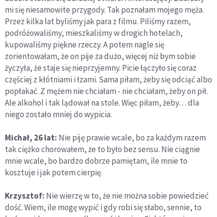
mi się niesamowite przygody. Tak poznałam mojego męża.
Przez kilka lat byliśmy jak para z filmu. Piliśmy razem,
podróżowaliśmy, mieszkaliśmy w drogich hotelach,
kupowaliśmy piękne rzeczy. A potem nagle się
zorientowałam, że on pije za dużo, więcej niż bym sobie
życzyła, że staje się nieprzyjemny. Picie łączyło się coraz
częściej z kłótniami i łzami. Sama piłam, żeby się odciąć albo
popłakać. Z mężem nie chciałam - nie chciałam, żeby on pił.
Ale alkohol i tak lądował na stole. Więc piłam, żeby… dla
niego zostało mniej do wypicia.
Michał, 26 lat:
Nie piję prawie wcale, bo za każdym razem
tak ciężko chorowałem, że to było bez sensu. Nie ciągnie
mnie wcale, bo bardzo dobrze pamiętam, ile mnie to
kosztuje i jak potem cierpię.
Krzysztof:
Nie wierzę w to, że nie można sobie powiedzieć
dość. Wiem, ile mogę wypić i gdy robi się słabo, sennie, to