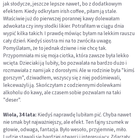
jak słodycze, jeszcze lepsze nawet, bo z dodatkowym
efektem. Kiedy odkryłam irish coffee, piłam ją stale.
Właściwie już do pierwszej porannej kawy dolewałam
adwokata czy inny słodki likier. Potrafiłam w ciągu dnia
wypić kilka takich. I prawdę mówiąc byłam na lekkim rauszu
cały dzień. Kiedyś siostra mi na to zwróciła uwagę.
Pomyślałam, że to jednak dziwne i nie chcę tak.
Przypomniała mi się moja ciotka, która zawsze była lekko
wcięta. Dzieciaki ją lubiły, bo pozwalała na bardzo dużo i
rozmawiała z nami jak z dorosłymi. Ale w rodzinie była "kimś
gorszym", dziwadłem, wszyscy się z niej podśmiewali,
lekceważyli ją. Skończyłam z codziennymi dolewkami
alkoholu do kawy, ale czasem sobie pozwalam na taki
"deser".
Wiola, 34 lata:
Kiedyś naprawdę lubiłam pić. Chyba nawet
nie smak był najważniejszy, ale efekt. Ten fajny szumek w
głowie, odwaga, fantazja. Było wesoło, przyjemnie, miło.
Ludzie stawali się bardziej otwarci i interesujący. Zdarzały