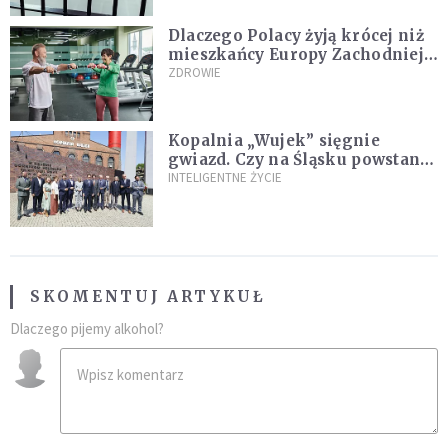
Dlaczego Polacy żyją krócej niż
mieszkańcy Europy Zachodniej?
Ekspertka wskazuje główne
ZDROWIE
przyczyny
Kopalnia „Wujek” sięgnie
gwiazd. Czy na Śląsku powstanie
„Dolina Krzemowa”?
INTELIGENTNE ŻYCIE
SKOMENTUJ ARTYKUŁ
Dlaczego pijemy alkohol?