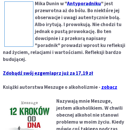
Mika Dunin w "
Antyporadniku
" jest
przewrotna aż do bólu. Bo niektóre jej
obserwacje i uwagi autentycznie bolą.
Albo irytują. I prowokują. Nie chodzi tu
jednak o pustą prowokację. Bo ten
dowcipnie i z przekorą napisany
"poradnik" prowadzi wprost ku refleksji
nad życiem, relacjami i wartościami. Refleksji bardzo
budującej.
Zdobądź swój ezgemlaprz już za 17,19 zł
Książki autorstwa Meszuge o alkoholizmie -
zobacz
Nazywają mnie Meszuge,
jestem alkoholikiem. W chwili
obecnej alkohol nie stanowi
problemu w moim życiu. Kiedy
mówię coś takiego podczas