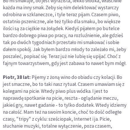
Bo mi smakuje, bo jest wyrazista, lekko słodka, właściwie
każda ma inny smak. Żeby się nim delektować wystarczy
odrobina w szklaneczce, i tyle teraz pijam. Czasem piwo,
ostatnio pszeniczne, ale też tylko dla smaku, bo większe
ilości są za ciężkie na żołądek. Kiedyś pijałem po butelce
bardzo dobrego piwa po pracy, na rozluźnienie, ale gdzieś
tak po dwóch tygodniach przestało mi smakować i sobie
dałem spokój. Jak byłem bardzo młody to zależało mi, żeby
poszaleć, popisać się. Teraz już nie lubię się upijać. Choć z
fajnym towarzystwem, gdy jest zabawa to nawet bym mógł.
Piotr, 38 lat:
Pijemy z żoną wino do obiadu czy kolacji. Bo
jest smaczne, bo to taki nasz rytuał. Czasem umawiam się z
kolegami na picie. Wtedy piwo plus wódka. I jest to
naprawdę spotkanie na picie, reszta - oglądanie meczu,
jakieś gry, nawet gadanie - to tylko dodatek. Wtedy idziemy
na całość. Mam też na swoim koncie, choć to dość odległe
czasy, "tripy" z cyklu: sześciopak, Internet i ja. Picie,
słuchanie muzyki, totalne wyłączenie, poza czasem,