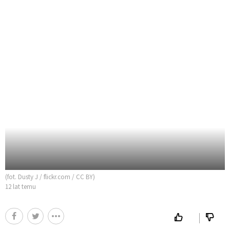
(fot. Dusty J / flickr.com / CC BY)
12 lat temu