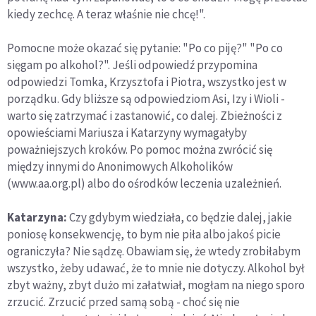
kiedy zechcę. A teraz właśnie nie chcę!".
Pomocne może okazać się pytanie: "Po co piję?" "Po co
sięgam po alkohol?". Jeśli odpowiedź przypomina
odpowiedzi Tomka, Krzysztofa i Piotra, wszystko jest w
porządku. Gdy bliższe są odpowiedziom Asi, Izy i Wioli -
warto się zatrzymać i zastanowić, co dalej. Zbieżności z
opowieściami Mariusza i Katarzyny wymagałyby
poważniejszych kroków. Po pomoc można zwrócić się
między innymi do Anonimowych Alkoholików
(www.aa.org.pl) albo do ośrodków leczenia uzależnień.
Katarzyna:
Czy gdybym wiedziała, co będzie dalej, jakie
poniosę konsekwencję, to bym nie piła albo jakoś picie
ograniczyła? Nie sądzę. Obawiam się, że wtedy zrobiłabym
wszystko, żeby udawać, że to mnie nie dotyczy. Alkohol był
zbyt ważny, zbyt dużo mi załatwiał, mogłam na niego sporo
zrzucić. Zrzucić przed samą sobą - choć się nie