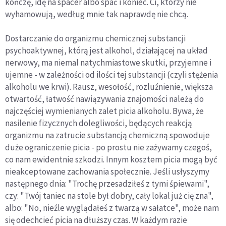
kończę, idę na spacer albo spać i koniec. Ci, którzy nie
wyhamowują, według mnie tak naprawdę nie chcą.
Dostarczanie do organizmu chemicznej substancji
psychoaktywnej, którą jest alkohol, działającej na układ
nerwowy, ma niemal natychmiastowe skutki, przyjemne i
ujemne - w zależności od ilości tej substancji (czyli stężenia
alkoholu we krwi). Rausz, wesołość, rozluźnienie, większa
otwartość, łatwość nawiązywania znajomości należą do
najczęściej wymienianych zalet picia alkoholu. Bywa, że
nasilenie fizycznych dolegliwości, będących reakcją
organizmu na zatrucie substancją chemiczną spowoduje
duże ograniczenie picia - po prostu nie zażywamy czegoś,
co nam ewidentnie szkodzi. Innym kosztem picia mogą być
nieakceptowane zachowania społecznie. Jeśli usłyszymy
następnego dnia: "Trochę przesadziłeś z tymi śpiewami",
czy: "Twój taniec na stole był dobry, cały lokal już cię zna",
albo: "No, nieźle wyglądałeś z twarzą w sałatce", może nam
się odechcieć picia na dłuższy czas. W każdym razie