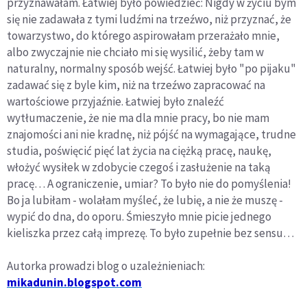
przyznawałam. Łatwiej było powiedzieć: Nigdy w życiu bym
się nie zadawała z tymi ludźmi na trzeźwo, niż przyznać, że
towarzystwo, do którego aspirowałam przerażało mnie,
albo zwyczajnie nie chciało mi się wysilić, żeby tam w
naturalny, normalny sposób wejść. Łatwiej było "po pijaku"
zadawać się z byle kim, niż na trzeźwo zapracować na
wartościowe przyjaźnie. Łatwiej było znaleźć
wytłumaczenie, że nie ma dla mnie pracy, bo nie mam
znajomości ani nie kradnę, niż pójść na wymagające, trudne
studia, poświęcić pięć lat życia na ciężką pracę, naukę,
włożyć wysiłek w zdobycie czegoś i zasłużenie na taką
pracę… A ograniczenie, umiar? To było nie do pomyślenia!
Bo ja lubiłam - wolałam myśleć, że lubię, a nie że muszę -
wypić do dna, do oporu. Śmieszyło mnie picie jednego
kieliszka przez całą imprezę. To było zupełnie bez sensu…
Autorka prowadzi blog o uzależnieniach:
mikadunin.blogspot.com