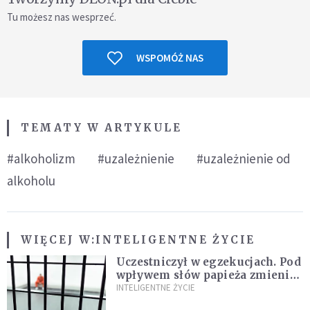
Tu możesz nas wesprzeć.
WSPOMÓŻ NAS
TEMATY W ARTYKULE
#alkoholizm
#uzależnienie
#uzależnienie od
alkoholu
WIĘCEJ W:
INTELIGENTNE ŻYCIE
Uczestniczył w egzekucjach. Pod
wpływem słów papieża zmienił
zdanie
INTELIGENTNE ŻYCIE