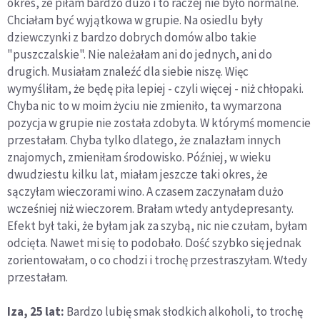
okres, że piłam bardzo dużo i to raczej nie było normalne.
Chciałam być wyjątkowa w grupie. Na osiedlu były
dziewczynki z bardzo dobrych domów albo takie
"puszczalskie". Nie należałam ani do jednych, ani do
drugich. Musiałam znaleźć dla siebie niszę. Więc
wymyśliłam, że będę piła lepiej - czyli więcej - niż chłopaki.
Chyba nic to w moim życiu nie zmieniło, ta wymarzona
pozycja w grupie nie została zdobyta. W którymś momencie
przestałam. Chyba tylko dlatego, że znalazłam innych
znajomych, zmieniłam środowisko. Później, w wieku
dwudziestu kilku lat, miałam jeszcze taki okres, że
sączyłam wieczorami wino. A czasem zaczynałam dużo
wcześniej niż wieczorem. Brałam wtedy antydepresanty.
Efekt był taki, że byłam jak za szybą, nic nie czułam, byłam
odcięta. Nawet mi się to podobało. Dość szybko się jednak
zorientowałam, o co chodzi i trochę przestraszyłam. Wtedy
przestałam.
Iza, 25 lat:
Bardzo lubię smak słodkich alkoholi, to trochę