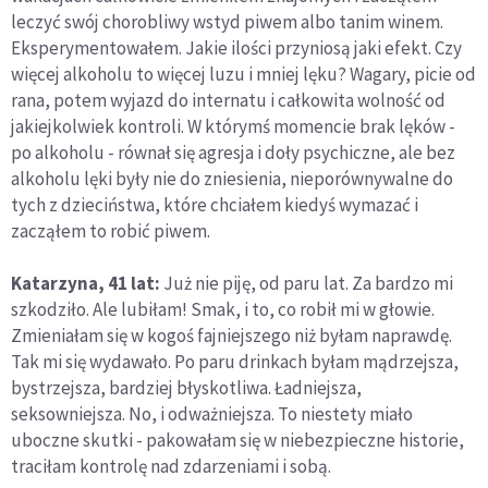
leczyć swój chorobliwy wstyd piwem albo tanim winem.
Eksperymentowałem. Jakie ilości przyniosą jaki efekt. Czy
więcej alkoholu to więcej luzu i mniej lęku? Wagary, picie od
rana, potem wyjazd do internatu i całkowita wolność od
jakiejkolwiek kontroli. W którymś momencie brak lęków -
po alkoholu - równał się agresja i doły psychiczne, ale bez
alkoholu lęki były nie do zniesienia, nieporównywalne do
tych z dzieciństwa, które chciałem kiedyś wymazać i
zacząłem to robić piwem.
Katarzyna, 41 lat:
Już nie piję, od paru lat. Za bardzo mi
szkodziło. Ale lubiłam! Smak, i to, co robił mi w głowie.
Zmieniałam się w kogoś fajniejszego niż byłam naprawdę.
Tak mi się wydawało. Po paru drinkach byłam mądrzejsza,
bystrzejsza, bardziej błyskotliwa. Ładniejsza,
seksowniejsza. No, i odważniejsza. To niestety miało
uboczne skutki - pakowałam się w niebezpieczne historie,
traciłam kontrolę nad zdarzeniami i sobą.