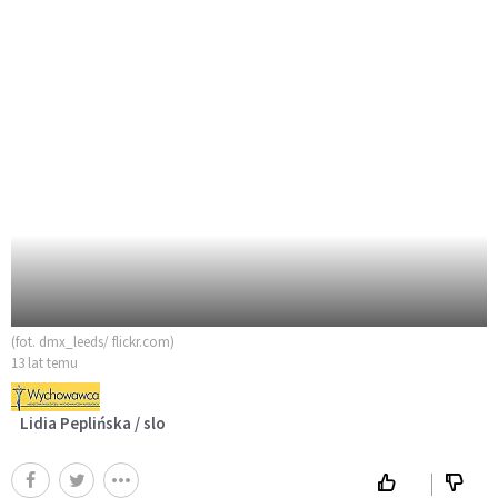
(fot. dmx_leeds/ flickr.com)
13 lat temu
Lidia Peplińska / slo