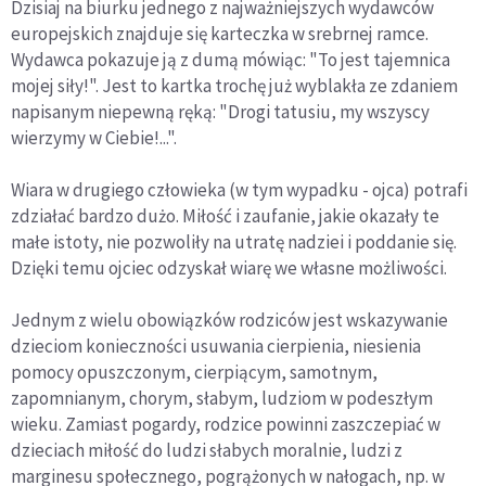
Dzisiaj na biurku jednego z najważniejszych wydawców
europejskich znajduje się karteczka w srebrnej ramce.
Wydawca pokazuje ją z dumą mówiąc: "To jest tajemnica
mojej siły!". Jest to kartka trochę już wyblakła ze zdaniem
napisanym niepewną ręką: "Drogi tatusiu, my wszyscy
wierzymy w Ciebie!...".
Wiara w drugiego człowieka (w tym wypadku - ojca) potrafi
zdziałać bardzo dużo. Miłość i zaufanie, jakie okazały te
małe istoty, nie pozwoliły na utratę nadziei i poddanie się.
Dzięki temu ojciec odzyskał wiarę we własne możliwości.
Jednym z wielu obowiązków rodziców jest wskazywanie
dzieciom konieczności usuwania cierpienia, niesienia
pomocy opuszczonym, cierpiącym, samotnym,
zapomnianym, chorym, słabym, ludziom w podeszłym
wieku. Zamiast pogardy, rodzice powinni zaszczepiać w
dzieciach miłość do ludzi słabych moralnie, ludzi z
marginesu społecznego, pogrążonych w nałogach, np. w