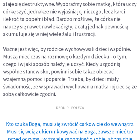
staje się destruktywne. Wyobraźmy sobie matkę, która uczy
córkę szyć, jednakże nie wyjaśnia jej niczego, lecz karci
ilekroć ta popełni błąd. Bardzo możliwe, że córka nie
nauczy się nawet nawlekać igły, z całą jednak pewnością
skumuluje się w niej wiele żalu i frustracji.
Ważne jest więc, by rodzice wychowywali dzieci wspólnie.
Muszą mieć czas na rozmowę o każdym dziecku - o tym,
czego i w jaki sposób należy je uczyć. Kiedy uzgodnią
wspólne stanowisko, powinni sobie także obiecać
wzajemną pomoc i poparcie. Trzeba, by dzieci miały
świadomość, że w sprawach wychowania matka i ojciec są ze
sobą całkowicie zgodni.
DEON.PL POLECA
Kto szuka Boga, musi się zwrócić całkowicie do wewnątrz.
Musi się wciąż ukierunkowywać na Boga, zawsze mieć Go
przed oczyma i wytrwale zapominać o sobie, aż znajdzie