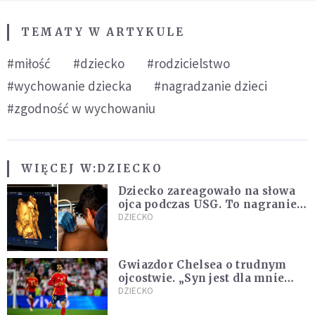
TEMATY W ARTYKULE
#miłość
#dziecko
#rodzicielstwo
#wychowanie dziecka
#nagradzanie dzieci
#zgodność w wychowaniu
WIĘCEJ W:
DZIECKO
Dziecko zareagowało na słowa
ojca podczas USG. To nagranie
podbija sieć
DZIECKO
Gwiazdor Chelsea o trudnym
ojcostwie. „Syn jest dla mnie
ważniejszy niż sportowe trofea”
DZIECKO