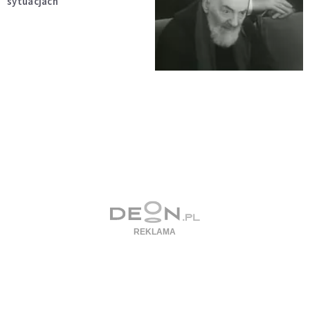
sytuacjach