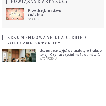
POWIĄZANE ARTYKUŁY
Przedsiębiorstwo:
rodzina
ONA I ON
REKOMENDOWANE DLA CIEBIE /
POLECANE ARTYKUŁY
Uczeń chce wyjść do toalety w trakcie
lekcji. Czy nauczyciel może odmówić?
Jest jasne stanowisko
WYDARZENIA
Stereotypy, wstyd, samotność. Czy
kobiece ciała muszą być tematem
tabu?
INTELIGENTNE ŻYCIE
Duchowa adopcja dziecka poczętego.
Na czym polega i jak ją podjąć?