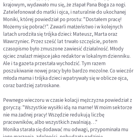
krajowym, wydawało mu się, że złapał Pana Boga za nogi.
Zatelefonował do matki i ojca, i naturalnie do ukochanej
Moniki, której powiedział po prostu: "Dostałem pracę!
Możemy się pobrać!". Zawarli małżeństwo i w kolejnych
latach urodziła się trójka dzieci: Mateusz, Marta oraz
Wawrzyniec. Przez sześć lat trwało szczęście, potem
czasopismo było zmuszone zawiesić działalność. Młody
ojciec znalazł miejsce jako redaktor w lokalnym dzienniku.
Ale i ta gazeta przestała wychodzić. Tym razem
poszukiwanie nowej pracy było bardzo mozolne. Co wieczór
młoda mama i trójka dzieci wpatrywały się w oblicze ojca,
coraz bardziej zatroskane.
Pewnego wieczoru w czasie kolacji mężczyzna powiedział z
goryczą: "Wszystkie wysiłki idą na marne! W moim sektorze
nie ma żadnej pracy! Wszędzie redukują liczbę
pracowników, albo wszystkich zwalniają…"
Monika starała się dodawać mu odwagi, przypominała mu
jego marzenia, zdolności, pobudzała nadzieję…