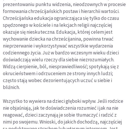
prezentowaniu punktu widzenia, nieodzownych w procesie
formowania chrześcijańskich postaw i hierarchii wartości.
Chrześcijańska edukacja ograniczająca się tylko do czasu
spędzonego w kościele i na lekcjach religii najczęściej
okazuje się nieskuteczna. Edukacja, której celem jest
wychowanie dziecka na chrześcijanina, powinna trwać
nieprzerwanie i wykorzystywać wszystkie wydarzenia
codziennego życia. Już w bardzo wczesnym wieku dzieci
doświadczają wielu rzeczy dla siebie niezrozumiałych.
Widzą cierpienie, ból, niesprawiedliwość; spotykają się z
okrucieństwem i odrzuceniem ze strony innych ludzi;
często stają wobec dezorientujących uczuć u siebie i
bliźnich.
Wszystko to wywiera na dzieci głęboki wpływ. Jeśli rodzice
nie objaśniają, jak te doświadczenia rozumieć i jak na nie
reagować, dzieci zaczynają je sobie tłumaczyć i radzić z
nimi po swojemu. Wnioski, do jakich dochodzą, najczęściej
są podyktowane strachem lub własnym interesem. Jest