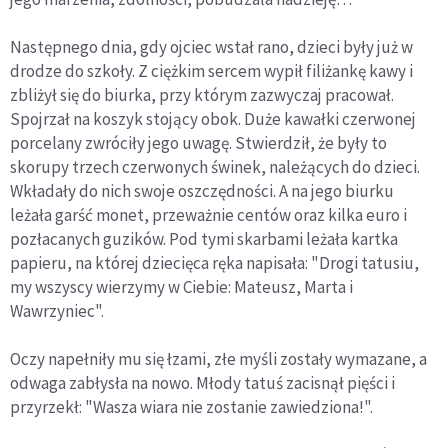
Następnego dnia, gdy ojciec wstał rano, dzieci były już w
drodze do szkoły. Z ciężkim sercem wypił filiżankę kawy i
zbliżył się do biurka, przy którym zazwyczaj pracował.
Spojrzał na koszyk stojący obok. Duże kawałki czerwonej
porcelany zwróciły jego uwagę. Stwierdził, że były to
skorupy trzech czerwonych świnek, należących do dzieci.
Wkładały do nich swoje oszczędności. A na jego biurku
leżała garść monet, przeważnie centów oraz kilka euro i
pozłacanych guzików. Pod tymi skarbami leżała kartka
papieru, na której dziecięca ręka napisała: "Drogi tatusiu,
my wszyscy wierzymy w Ciebie: Mateusz, Marta i
Wawrzyniec".
Oczy napełniły mu się łzami, złe myśli zostały wymazane, a
odwaga zabłysła na nowo. Młody tatuś zacisnął pięści i
przyrzekł: "Wasza wiara nie zostanie zawiedziona!".