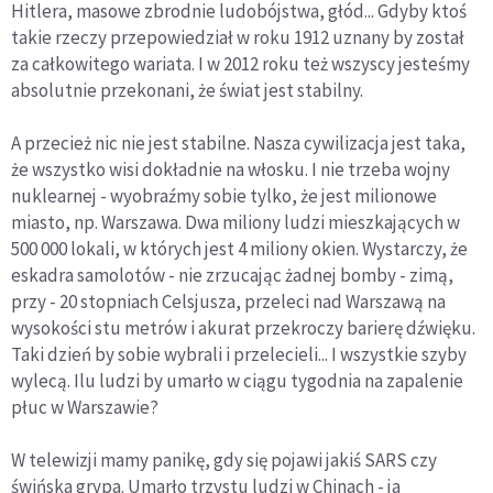
Hitlera, masowe zbrodnie ludobójstwa, głód... Gdyby ktoś
takie rzeczy przepowiedział w roku 1912 uznany by został
za całkowitego wariata. I w 2012 roku też wszyscy jesteśmy
absolutnie przekonani, że świat jest stabilny.
A przecież nic nie jest stabilne. Nasza cywilizacja jest taka,
że wszystko wisi dokładnie na włosku. I nie trzeba wojny
nuklearnej - wyobraźmy sobie tylko, że jest milionowe
miasto, np. Warszawa. Dwa miliony ludzi mieszkających w
500 000 lokali, w których jest 4 miliony okien. Wystarczy, że
eskadra samolotów - nie zrzucając żadnej bomby - zimą,
przy - 20 stopniach Celsjusza, przeleci nad Warszawą na
wysokości stu metrów i akurat przekroczy barierę dźwięku.
Taki dzień by sobie wybrali i przelecieli... I wszystkie szyby
wylecą. Ilu ludzi by umarło w ciągu tygodnia na zapalenie
płuc w Warszawie?
W telewizji mamy panikę, gdy się pojawi jakiś SARS czy
świńska grypa. Umarło trzystu ludzi w Chinach - ja