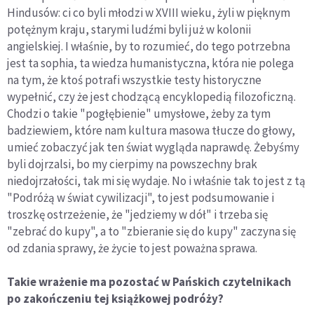
Hindusów: ci co byli młodzi w XVIII wieku, żyli w pięknym
potężnym kraju, starymi ludźmi byli już w kolonii
angielskiej. I właśnie, by to rozumieć, do tego potrzebna
jest ta sophia, ta wiedza humanistyczna, która nie polega
na tym, że ktoś potrafi wszystkie testy historyczne
wypełnić, czy że jest chodzącą encyklopedią filozoficzną.
Chodzi o takie "pogłębienie" umysłowe, żeby za tym
badziewiem, które nam kultura masowa tłucze do głowy,
umieć zobaczyć jak ten świat wygląda naprawdę. Żebyśmy
byli dojrzalsi, bo my cierpimy na powszechny brak
niedojrzałości, tak mi się wydaje. No i właśnie tak to jest z tą
"Podróżą w świat cywilizacji", to jest podsumowanie i
troszkę ostrzeżenie, że "jedziemy w dół" i trzeba się
"zebrać do kupy", a to "zbieranie się do kupy" zaczyna się
od zdania sprawy, że życie to jest poważna sprawa.
Takie wrażenie ma pozostać w Pańskich czytelnikach
po zakończeniu tej książkowej podróży?