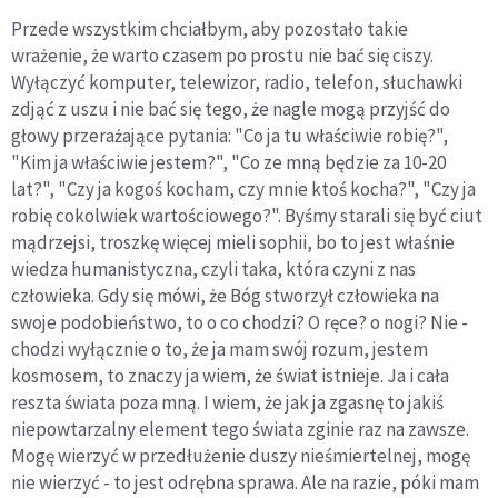
Przede wszystkim chciałbym, aby pozostało takie
wrażenie, że warto czasem po prostu nie bać się ciszy.
Wyłączyć komputer, telewizor, radio, telefon, słuchawki
zdjąć z uszu i nie bać się tego, że nagle mogą przyjść do
głowy przerażające pytania: "Co ja tu właściwie robię?",
"Kim ja właściwie jestem?", "Co ze mną będzie za 10-20
lat?", "Czy ja kogoś kocham, czy mnie ktoś kocha?", "Czy ja
robię cokolwiek wartościowego?". Byśmy starali się być ciut
mądrzejsi, troszkę więcej mieli sophii, bo to jest właśnie
wiedza humanistyczna, czyli taka, która czyni z nas
człowieka. Gdy się mówi, że Bóg stworzył człowieka na
swoje podobieństwo, to o co chodzi? O ręce? o nogi? Nie -
chodzi wyłącznie o to, że ja mam swój rozum, jestem
kosmosem, to znaczy ja wiem, że świat istnieje. Ja i cała
reszta świata poza mną. I wiem, że jak ja zgasnę to jakiś
niepowtarzalny element tego świata zginie raz na zawsze.
Mogę wierzyć w przedłużenie duszy nieśmiertelnej, mogę
nie wierzyć - to jest odrębna sprawa. Ale na razie, póki mam