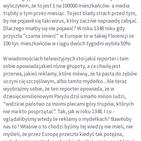
wyliczyłem, że to jest 1 na 100000 mieszkańców- a media
trąbiły o tym przez miesiąc. To jest blady strach przed tym,
by nie pojawił się taki wirus, który zacznie naprawdę zabijać.
Dlaczego miałby się nie pojawić? W roku 1348 roku gdy
przyszła "czarna śmierć" w Europie to w takiej Florencji ze
100 tys. mieszkańców w ciągu dwóch tygodni wybiła 50%.
W wiadomościach telewizyjnych stoi jakiś reporter i tam
sobie opowiada jakieś różne głupoty, a za chwilę jest
przerwa, jakieś reklamy, które mówią, że ta pasta do zębów
uczyni cię szczęśliwym, albo tamto mydełko... Ale teraz
wyobraźmy sobie, że ten reporter opowiada, że w
dziesięciomilionowym Paryżu dziś umarło milion ludzi,
"widzicie państwo za moimi plecami góry trupów, których
nie ma kto posprzątać". Tak, jak w roku 1348. I co -
oglądalibyśmy wtedy te reklamy o mydełkach? Bawiłoby
nas to? Właśnie o to chodzi byśmy tej wiedzy nie mieli, nie
myśleli, że przez Europę przeszła kiedyś tak potężna,