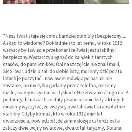
"Nasz świat staje się coraz bardziej stabilny i bezpieczny"...
A skąd to wiadomo? Dokładnie sto lat temu, w roku 1912
wszyscy byli święcie przekonani że świat jest stabilny i
bezpieczny. Wystarczy sięgnąć do książek z tamtych
czasów, do pamiętników. Oni na szczęście nie znali maili,
SMS-ów. Ludzie pisali do siebie listy, możemy dziś po stu
latach je poczytać - nawiasem mówiąc po nas nic nie
zostanie, bo my tylko gadamy przez telefon, piszemy
maile, mamy wszystko na dyskach. Nie zostanie z tego nic. A
po tamtych ludziach zostały pisane ręcznie listy z których
możemy wyczytać, że wszyscy uważali świat za absolutnie
stabilny. Gdyby komuś, kto w roku 1912 miał lat
dwadzieścia, powiedzieć, że zanim dożyje czterdziestki
zaliczy dwie wojny światowe, dwa totalitaryzmy, Stalina,