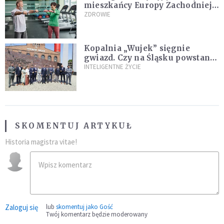
mieszkańcy Europy Zachodniej?
Ekspertka wskazuje główne
ZDROWIE
przyczyny
Kopalnia „Wujek” sięgnie
gwiazd. Czy na Śląsku powstanie
„Dolina Krzemowa”?
INTELIGENTNE ŻYCIE
SKOMENTUJ ARTYKUŁ
Historia magistra vitae!
Zaloguj się
lub
skomentuj jako Gość
Twój komentarz będzie moderowany