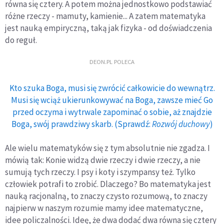
równa się cztery. A potem można jednostkowo podstawiać
różne rzeczy - mamuty, kamienie... A zatem matematyka
jest nauką empiryczną, taką jak fizyka - od doświadczenia
do reguł.
DEON.PL POLECA
Kto szuka Boga, musi się zwrócić całkowicie do wewnątrz.
Musi się wciąż ukierunkowywać na Boga, zawsze mieć Go
przed oczyma i wytrwale zapominać o sobie, aż znajdzie
Boga, swój prawdziwy skarb. (Sprawdź:
Rozwój duchowy
)
Ale wielu matematyków się z tym absolutnie nie zgadza. I
mówią tak: Konie widzą dwie rzeczy i dwie rzeczy, a nie
sumują tych rzeczy. I psy i koty i szympansy też. Tylko
człowiek potrafi to zrobić. Dlaczego? Bo matematyka jest
nauką racjonalną, to znaczy czysto rozumową, to znaczy
najpierw w naszym rozumie mamy idee matematyczne,
idee policzalności. Ideę, że dwa dodać dwa równa się cztery