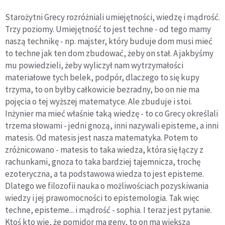
Starożytni Grecy rozróżniali umiejętności, wiedzę i mądrość.
Trzy poziomy. Umiejętność to jest techne - od tego mamy
naszą technikę - np. majster, który buduje dom musi mieć
to techne jak ten dom zbudować, żeby on stał. A jakbyśmy
mu powiedzieli, żeby wyliczył nam wytrzymałości
materiałowe tych belek, podpór, dlaczego to się kupy
trzyma, to on byłby całkowicie bezradny, bo on nie ma
pojęcia o tej wyższej matematyce. Ale zbuduje i stoi.
Inżynier ma mieć właśnie taką wiedzę - to co Grecy określali
trzema słowami - jedni gnozą, inni nazywali episteme, a inni
matesis. Od matesis jest nasza matematyka. Potem to
zróżnicowano - matesis to taka wiedza, która się łączy z
rachunkami, gnoza to taka bardziej tajemnicza, trochę
ezoteryczna, a ta podstawowa wiedza to jest episteme.
Dlatego we filozofii nauka o możliwościach pozyskiwania
wiedzy i jej prawomocności to epistemologia. Tak więc
techne, episteme... i mądrość - sophia. I teraz jest pytanie.
Ktoś kto wie, że pomidor ma geny, to on ma większą