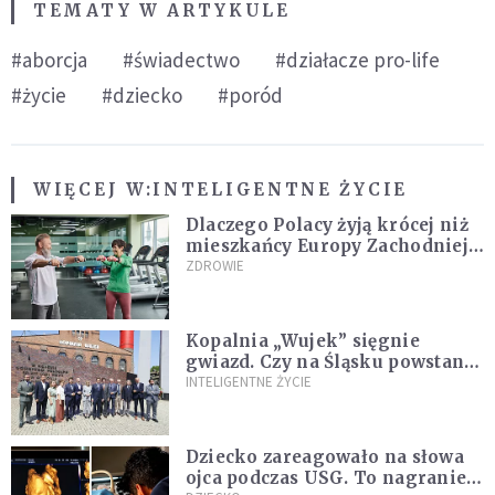
TEMATY W ARTYKULE
#aborcja
#świadectwo
#działacze pro-life
#życie
#dziecko
#poród
WIĘCEJ W:
INTELIGENTNE ŻYCIE
Dlaczego Polacy żyją krócej niż
mieszkańcy Europy Zachodniej?
Ekspertka wskazuje główne
ZDROWIE
przyczyny
Kopalnia „Wujek” sięgnie
gwiazd. Czy na Śląsku powstanie
„Dolina Krzemowa”?
INTELIGENTNE ŻYCIE
Dziecko zareagowało na słowa
ojca podczas USG. To nagranie