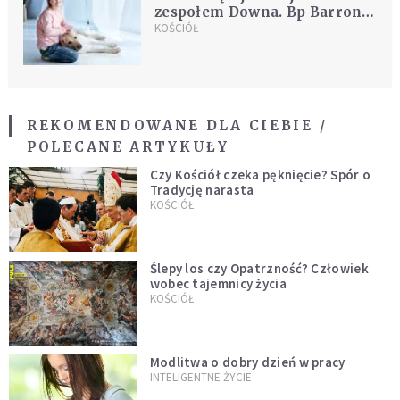
zespołem Downa. Bp Barron:
to pełnoprawni członkowie
KOŚCIÓŁ
Kościoła
REKOMENDOWANE DLA CIEBIE /
POLECANE ARTYKUŁY
Czy Kościół czeka pęknięcie? Spór o
Tradycję narasta
KOŚCIÓŁ
Ślepy los czy Opatrzność? Człowiek
wobec tajemnicy życia
KOŚCIÓŁ
Modlitwa o dobry dzień w pracy
INTELIGENTNE ŻYCIE