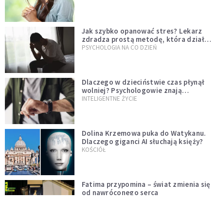
Jak szybko opanować stres? Lekarz
zdradza prostą metodę, która działa
od razu
PSYCHOLOGIA NA CO DZIEŃ
Dlaczego w dzieciństwie czas płynął
wolniej? Psychologowie znają
odpowiedź
INTELIGENTNE ŻYCIE
Dolina Krzemowa puka do Watykanu.
Dlaczego giganci AI słuchają księży?
KOŚCIÓŁ
Fatima przypomina – świat zmienia się
od nawróconego serca
KOŚCIÓŁ