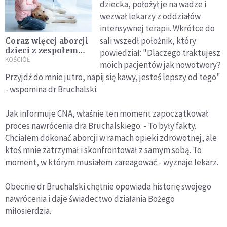
dziecka, położył je na wadze i
wezwał lekarzy z oddziałów
intensywnej terapii. Wkrótce do
sali wszedł położnik, który
Coraz więcej aborcji
dzieci z zespołem
powiedział: "Dlaczego traktujesz
Downa. Bp Barron:
KOŚCIÓŁ
moich pacjentów jak nowotwory?
to pełnoprawni
Przyjdź do mnie jutro, napij się kawy, jesteś lepszy od tego"
członkowie Kościoła
- wspomina dr Bruchalski.
Jak informuje CNA, właśnie ten moment zapoczątkował
proces nawrócenia dra Bruchalskiego. - To były fakty.
Chciałem dokonać aborcji w ramach opieki zdrowotnej, ale
ktoś mnie zatrzymał i skonfrontował z samym sobą. To
moment, w którym musiałem zareagować - wyznaje lekarz.
Obecnie dr Bruchalski chętnie opowiada historię swojego
nawrócenia i daje świadectwo działania Bożego
miłosierdzia.