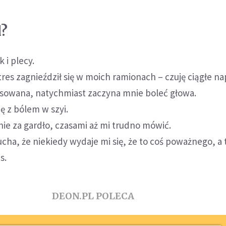
l?
 i plecy.
res zagnieździł się w moich ramionach – czuję ciągłe nap
esowana, natychmiast zaczyna mnie boleć głowa.
ę z bólem w szyi.
ie za gardło, czasami aż mi trudno mówić.
cha, że niekiedy wydaje mi się, że to coś poważnego, a 
s.
DEON.PL POLECA