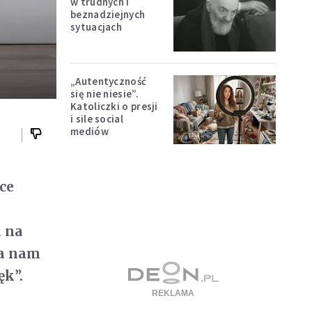
w trudnych i
beznadziejnych
sytuacjach
„Autentyczność
się nie niesie”.
Katoliczki o presji
i sile social
mediów
ce
a na
ła nam
ęk”.