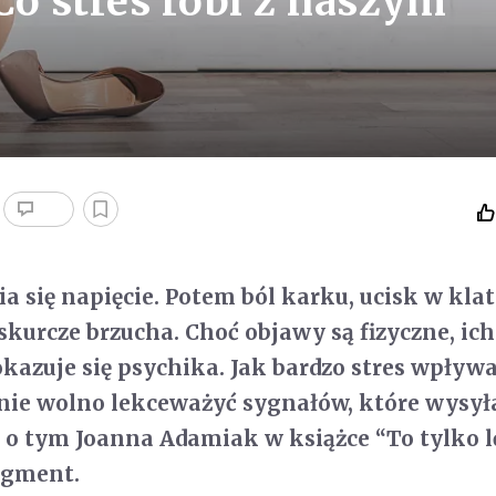
Co stres robi z naszym
a się napięcie. Potem ból karku, ucisk w klat
skurcze brzucha. Choć objawy są fizyczne, ich
okazuje się psychika. Jak bardzo stres wpływ
o nie wolno lekceważyć sygnałów, które wysy
 o tym Joanna Adamiak w książce “To tylko l
agment.