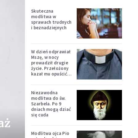
Skuteczna
modlitwa w
sprawach trudnych
i beznadziejnych
W dzień odprawiał
Mszę, w nocy
prowadził drugie
życie. Przełożony
kazał mu opuścić
zakon
Niezawodna
modlitwa do św.
Szarbela. Po 9
dniach mogą dziać
się cuda
aż
Modlitwa ojca Pio