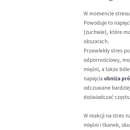
W momencie stresu 
Powoduje to napięci
(żuchwie), które m
obszarach.
Przewlekły stres p
odpornościowy, moż
mięśni, a także ból
napięcia
obniża pró
odczuwane bardziej
doświadczać częstsz
W reakcji na stres 
mięśni i tkanek, sk