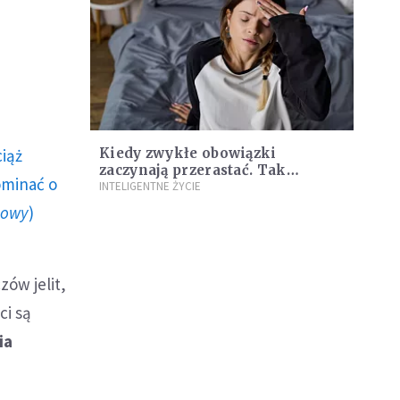
ciąż
Kiedy zwykłe obowiązki
zaczynają przerastać. Tak
ominać o
objawia się emocjonalne
INTELIGENTNE ŻYCIE
wyczerpanie
howy
)
ów jelit,
ci są
ia