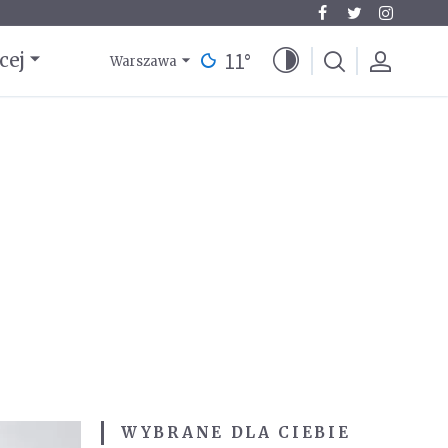
11
°
cej
Warszawa
WYBRANE DLA CIEBIE