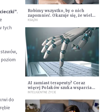
Robimy wszystko, by o nich
cieczki”
.
zapomnieć. Okazuje się, że wiele
ce
na tym tracimy. Czego mogą nas
KSIĄŻKI
nauczyć porażki?
w tych
e stawów,
i poziom
AI zamiast terapeuty? Coraz
więcej Polaków szuka wsparcia
psychicznego w chatbotach
INTELIGENTNE ŻYCIE
krwi do
brębie