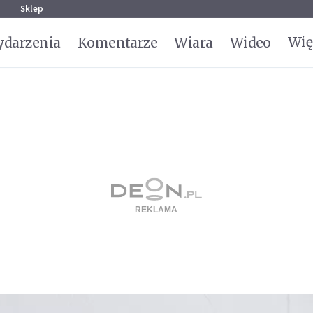
g
Sklep
Wię
darzenia
Komentarze
Wiara
Wideo