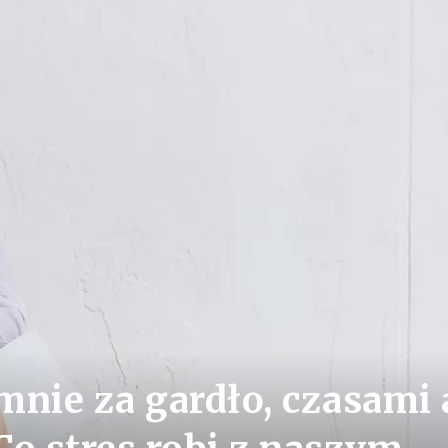
mnie za gardło, czasami 