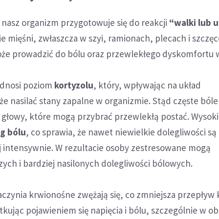
nasz organizm przygotowuje się do reakcji
“walki lub u
e mięśni, zwłaszcza w szyi, ramionach, plecach i szczę
oże prowadzić do bólu oraz przewlekłego dyskomfortu 
odnosi poziom
kortyzolu
, który, wpływając na układ
e nasilać stany zapalne w organizmie. Stąd częste ból
e głowy, które mogą przybrać przewlekłą postać. Wysok
g bólu
, co sprawia, że nawet niewielkie dolegliwości są
 intensywnie. W rezultacie osoby zestresowane mogą
ych i bardziej nasilonych dolegliwości bólowych.
naczynia krwionośne zwężają się, co zmniejsza przepływ 
utkując pojawieniem się napięcia i bólu, szczególnie w o