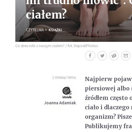
mi trudno mówić”. 
ciałem?
CZYTELNIA
KSIĄŻKI
Co stres robi z naszym cialem? / fot. DepositPhotos
1 miesiąc temu
Najpierw pojawi
piersiowej albo 
źródłem często 
Joanna Adamiak
ciało i dlaczeg
organizm? Pisze
Publikujemy fr