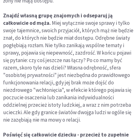
żony nie mają dostępu.
Znajdź własną grupę znajomych i odseparuj ją
całkowicie od męża.
Miej wyłącznie swoje sprawy i tylko
swoje tajemnice, swoich przyjaciół, których mąż nie będzie
znał, do których nie będzie miał dostępu. Odrębne światy
pogłębiają rozłam. Nie tylko zanikają wspólne tematy i
sprawy, pojawia się niepewność, zazdrość. W końcu pojawi
się pytanie: czy coś jeszcze nas łączy? Po co mamy być
razem, skoro tyle nas dzieli? Własna odrębność, sfera
"osobistej prywatności" jest niezbędna do prawidłowego
funkcjonowania relacji, gdy jej brak może dojść do
niezdrowego "wchłonięcia", w efekcie którego pojawia się
poczucie osaczenia lub zanikania indywidualności
oddzielnej przecież istoty ludzkiej, a wraz z nim potrzeba
ucieczki. Ale gdy granice światów dwojga ludzi w ogóle się
nie zazębiają nie ma mowy o relacji.
Poświęć się całkowicie dziecku - przecież to zupełnie