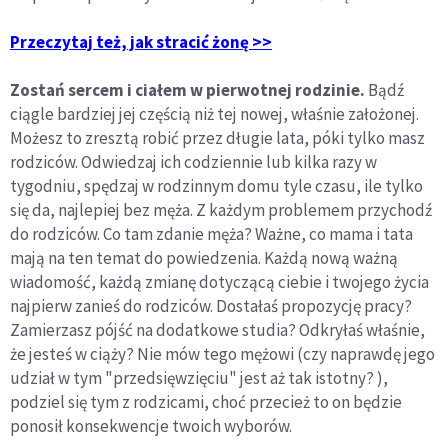
Przeczytaj też, jak stracić żonę >>
Zostań sercem i ciałem w pierwotnej rodzinie.
Bądź
ciągle bardziej jej częścią niż tej nowej, właśnie założonej.
Możesz to zresztą robić przez długie lata, póki tylko masz
rodziców. Odwiedzaj ich codziennie lub kilka razy w
tygodniu, spędzaj w rodzinnym domu tyle czasu, ile tylko
się da, najlepiej bez męża. Z każdym problemem przychodź
do rodziców. Co tam zdanie męża? Ważne, co mama i tata
mają na ten temat do powiedzenia. Każdą nową ważną
wiadomość, każdą zmianę dotyczącą ciebie i twojego życia
najpierw zanieś do rodziców. Dostałaś propozycję pracy?
Zamierzasz pójść na dodatkowe studia? Odkryłaś właśnie,
że jesteś w ciąży? Nie mów tego mężowi (czy naprawdę jego
udział w tym "przedsięwzięciu" jest aż tak istotny? ),
podziel się tym z rodzicami, choć przecież to on będzie
ponosił konsekwencje twoich wyborów.