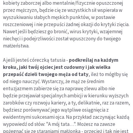
kobiety zaborczej albo mentalnie/fizycznie opuszczonej
przez mężczyzn, będzie cię ze wszystkich sił wspierała w
wyszukiwaniu słabych męskich punktów, w postawie
roszczeniowej i nie przepuści żadnej okazji do krytyki zięcia.
Nawet jeśli będziesz go bronić, wirus krytyki, wzajemnej
niechęci i podejrzliwości został wpuszczony do twojego
małżeństwa.
A jeśli jesteś córeczką tatusia -
podkreślaj na każdym
kroku, jaki twój ojciec jest cudowny i jak wielka
przepaść dzieli twojego męża od taty
, ileż to mógłby się
od niego nauczyć. Wystarczy, że mąż ze średnim
entuzjazmem zabierze się za naprawę zlewu albo nie
będzie przejawiał specjalnych ambicji w kierunku wyższych
zarobków czy rozwoju kariery, a ty, delikatnie, raz za razem,
będziesz porównywać jego wątpliwe osiągnięcia z
ewidentnymi sukcesami ojca. Na przykład zaczynając każdą
wypowiedź od słów: "A mój tata…". Możesz na zawsze
pożegnać się ze staraniami małżonka - przecież i tak nie jest