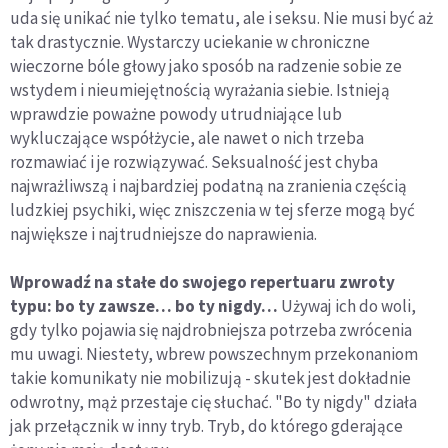
uda się unikać nie tylko tematu, ale i seksu. Nie musi być aż
tak drastycznie. Wystarczy uciekanie w chroniczne
wieczorne bóle głowy jako sposób na radzenie sobie ze
wstydem i nieumiejętnością wyrażania siebie. Istnieją
wprawdzie poważne powody utrudniające lub
wykluczające współżycie, ale nawet o nich trzeba
rozmawiać i je rozwiązywać. Seksualność jest chyba
najwrażliwszą i najbardziej podatną na zranienia częścią
ludzkiej psychiki, więc zniszczenia w tej sferze mogą być
największe i najtrudniejsze do naprawienia.
Wprowadź na stałe do swojego repertuaru zwroty
typu: bo ty zawsze… bo ty nigdy…
Używaj ich do woli,
gdy tylko pojawia się najdrobniejsza potrzeba zwrócenia
mu uwagi. Niestety, wbrew powszechnym przekonaniom
takie komunikaty nie mobilizują - skutek jest dokładnie
odwrotny, mąż przestaje cię słuchać. "Bo ty nigdy" działa
jak przełącznik w inny tryb. Tryb, do którego gderające