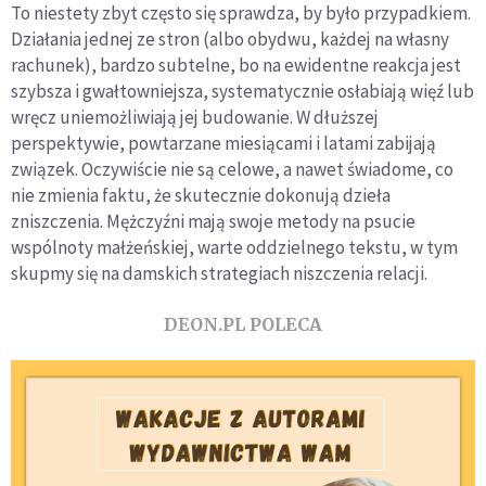
To niestety zbyt często się sprawdza, by było przypadkiem.
Działania jednej ze stron (albo obydwu, każdej na własny
rachunek), bardzo subtelne, bo na ewidentne reakcja jest
szybsza i gwałtowniejsza, systematycznie osłabiają więź lub
wręcz uniemożliwiają jej budowanie. W dłuższej
perspektywie, powtarzane miesiącami i latami zabijają
związek. Oczywiście nie są celowe, a nawet świadome, co
nie zmienia faktu, że skutecznie dokonują dzieła
zniszczenia. Mężczyźni mają swoje metody na psucie
wspólnoty małżeńskiej, warte oddzielnego tekstu, w tym
skupmy się na damskich strategiach niszczenia relacji.
DEON.PL POLECA