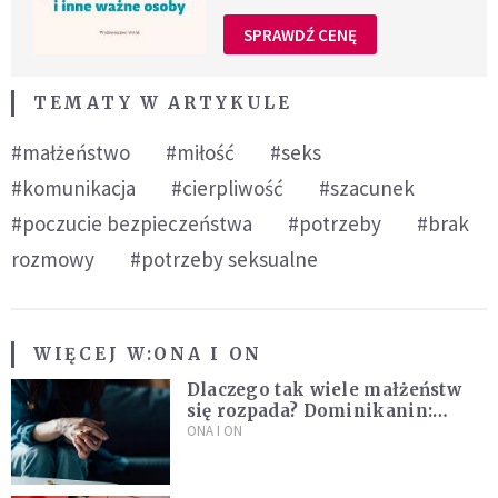
SPRAWDŹ CENĘ
TEMATY W ARTYKULE
#małżeństwo
#miłość
#seks
#komunikacja
#cierpliwość
#szacunek
#poczucie bezpieczeństwa
#potrzeby
#brak
rozmowy
#potrzeby seksualne
WIĘCEJ W:
ONA I ON
Dlaczego tak wiele małżeństw
się rozpada? Dominikanin:
Dążymy do dziecięcego
ONA I ON
pragnienia