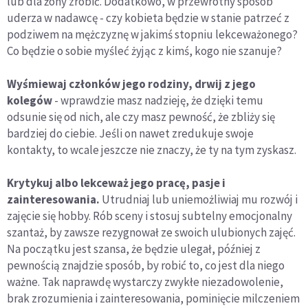
lub dla żony zrobić. Dodatkowo, w przewrotny sposób
uderza w nadawcę - czy kobieta będzie w stanie patrzeć z
podziwem na mężczyznę w jakimś stopniu lekceważonego?
Co będzie o sobie myśleć żyjąc z kimś, kogo nie szanuje?
Wyśmiewaj członków jego rodziny, drwij z jego
kolegów
- wprawdzie masz nadzieję, że dzięki temu
odsunie się od nich, ale czy masz pewność, że zbliży się
bardziej do ciebie. Jeśli on nawet zredukuje swoje
kontakty, to wcale jeszcze nie znaczy, że ty na tym zyskasz.
Krytykuj albo lekceważ jego pracę, pasje i
zainteresowania.
Utrudniaj lub uniemożliwiaj mu rozwój i
zajęcie się hobby. Rób sceny i stosuj subtelny emocjonalny
szantaż, by zawsze rezygnował ze swoich ulubionych zajęć.
Na początku jest szansa, że będzie ulegał, później z
pewnością znajdzie sposób, by robić to, co jest dla niego
ważne. Tak naprawdę wystarczy zwykłe niezadowolenie,
brak zrozumienia i zainteresowania, pominięcie milczeniem