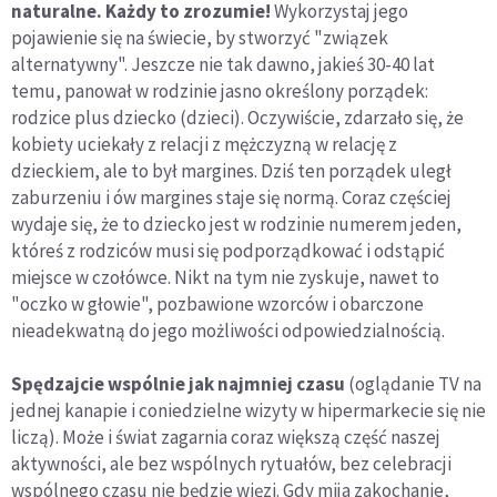
naturalne. Każdy to zrozumie!
Wykorzystaj jego
pojawienie się na świecie, by stworzyć "związek
alternatywny". Jeszcze nie tak dawno, jakieś 30-40 lat
temu, panował w rodzinie jasno określony porządek:
rodzice plus dziecko (dzieci). Oczywiście, zdarzało się, że
kobiety uciekały z relacji z mężczyzną w relację z
dzieckiem, ale to był margines. Dziś ten porządek uległ
zaburzeniu i ów margines staje się normą. Coraz częściej
wydaje się, że to dziecko jest w rodzinie numerem jeden,
któreś z rodziców musi się podporządkować i odstąpić
miejsce w czołówce. Nikt na tym nie zyskuje, nawet to
"oczko w głowie", pozbawione wzorców i obarczone
nieadekwatną do jego możliwości odpowiedzialnością.
Spędzajcie wspólnie jak najmniej czasu
(oglądanie TV na
jednej kanapie i coniedzielne wizyty w hipermarkecie się nie
liczą). Może i świat zagarnia coraz większą część naszej
aktywności, ale bez wspólnych rytuałów, bez celebracji
wspólnego czasu nie będzie więzi. Gdy mija zakochanie,