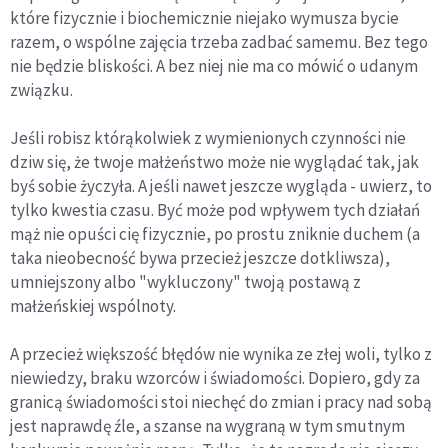
które fizycznie i biochemicznie niejako wymusza bycie
razem, o wspólne zajęcia trzeba zadbać samemu. Bez tego
nie będzie bliskości. A bez niej nie ma co mówić o udanym
związku.
Jeśli robisz którąkolwiek z wymienionych czynności nie
dziw się, że twoje małżeństwo może nie wyglądać tak, jak
byś sobie życzyła. A jeśli nawet jeszcze wygląda - uwierz, to
tylko kwestia czasu. Być może pod wpływem tych działań
mąż nie opuści cię fizycznie, po prostu zniknie duchem (a
taka nieobecność bywa przecież jeszcze dotkliwsza),
umniejszony albo "wykluczony" twoją postawą z
małżeńskiej wspólnoty.
A przecież większość błędów nie wynika ze złej woli, tylko z
niewiedzy, braku wzorców i świadomości. Dopiero, gdy za
granicą świadomości stoi niechęć do zmian i pracy nad sobą
jest naprawdę źle, a szanse na wygraną w tym smutnym