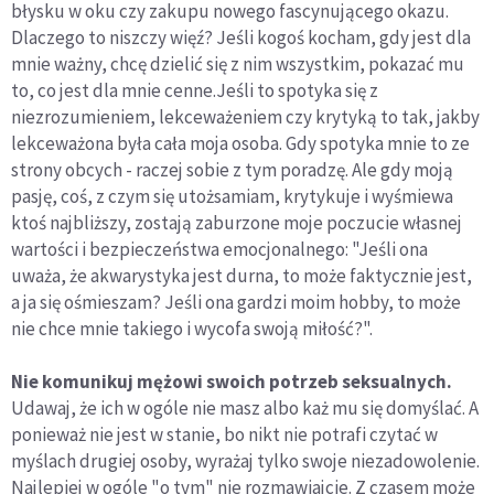
błysku w oku czy zakupu nowego fascynującego okazu.
Dlaczego to niszczy więź? Jeśli kogoś kocham, gdy jest dla
mnie ważny, chcę dzielić się z nim wszystkim, pokazać mu
to, co jest dla mnie cenne.Jeśli to spotyka się z
niezrozumieniem, lekceważeniem czy krytyką to tak, jakby
lekceważona była cała moja osoba. Gdy spotyka mnie to ze
strony obcych - raczej sobie z tym poradzę. Ale gdy moją
pasję, coś, z czym się utożsamiam, krytykuje i wyśmiewa
ktoś najbliższy, zostają zaburzone moje poczucie własnej
wartości i bezpieczeństwa emocjonalnego: "Jeśli ona
uważa, że akwarystyka jest durna, to może faktycznie jest,
a ja się ośmieszam? Jeśli ona gardzi moim hobby, to może
nie chce mnie takiego i wycofa swoją miłość?".
Nie komunikuj mężowi swoich potrzeb seksualnych.
Udawaj, że ich w ogóle nie masz albo każ mu się domyślać. A
ponieważ nie jest w stanie, bo nikt nie potrafi czytać w
myślach drugiej osoby, wyrażaj tylko swoje niezadowolenie.
Najlepiej w ogóle "o tym" nie rozmawiajcie. Z czasem może