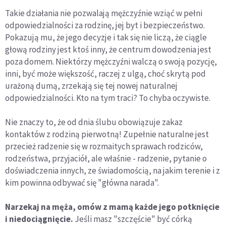
Takie działania nie pozwalają mężczyźnie wziąć w pełni
odpowiedzialności za rodzinę, jej byt i bezpieczeństwo.
Pokazują mu, że jego decyzje i tak się nie liczą, że ciągle
głową rodziny jest ktoś inny, że centrum dowodzenia jest
poza domem. Niektórzy mężczyźni walczą o swoją pozycję,
inni, być może większość, raczej z ulgą, choć skrytą pod
urażoną dumą, zrzekają się tej nowej naturalnej
odpowiedzialności. Kto na tym traci? To chyba oczywiste.
Nie znaczy to, że od dnia ślubu obowiązuje zakaz
kontaktów z rodziną pierwotną! Zupełnie naturalne jest
przecież radzenie się w rozmaitych sprawach rodziców,
rodzeństwa, przyjaciół, ale właśnie - radzenie, pytanie o
doświadczenia innych, ze świadomością, na jakim terenie i z
kim powinna odbywać się "główna narada".
Narzekaj na męża, omów z mamą każde jego potknięcie
i niedociągnięcie.
Jeśli masz "szczęście" być córką