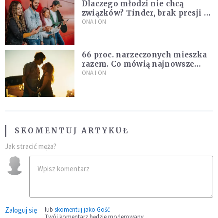
Dlaczego młodzi nie chcą
związków? Tinder, brak presji i
nowe podejście do miłości
ONA I ON
66 proc. narzeczonych mieszka
razem. Co mówią najnowsze
badania ISKK?
ONA I ON
SKOMENTUJ ARTYKUŁ
Jak stracić męża?
Zaloguj się
lub
skomentuj jako Gość
Twój komentarz będzie moderowany