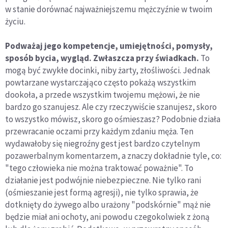
w stanie dorównać najważniejszemu mężczyźnie w twoim
życiu.
Podważaj jego kompetencje, umiejętności, pomysły,
sposób bycia, wygląd. Zwłaszcza przy świadkach.
To
mogą być zwykłe docinki, niby żarty, złośliwości. Jednak
powtarzane wystarczająco często pokażą wszystkim
dookoła, a przede wszystkim twojemu mężowi, że nie
bardzo go szanujesz. Ale czy rzeczywiście szanujesz, skoro
to wszystko mówisz, skoro go ośmieszasz? Podobnie działa
przewracanie oczami przy każdym zdaniu męża. Ten
wydawałoby się niegroźny gest jest bardzo czytelnym
pozawerbalnym komentarzem, a znaczy dokładnie tyle, co:
"tego człowieka nie można traktować poważnie". To
działanie jest podwójnie niebezpieczne. Nie tylko rani
(ośmieszanie jest formą agresji), nie tylko sprawia, że
dotknięty do żywego albo urażony "podskórnie" mąż nie
będzie miał ani ochoty, ani powodu czegokolwiek z żoną