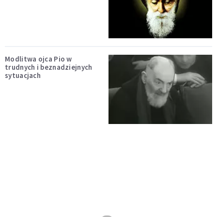
Modlitwa ojca Pio w
trudnych i beznadziejnych
sytuacjach