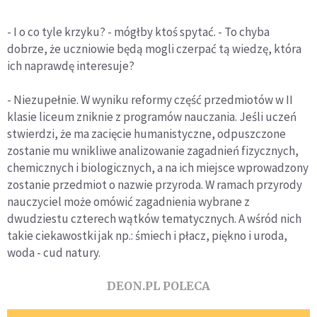
- I o co tyle krzyku? - mógłby ktoś spytać. - To chyba
dobrze, że uczniowie będą mogli czerpać tą wiedzę, która
ich naprawdę interesuje?
- Niezupełnie. W wyniku reformy część przedmiotów w II
klasie liceum zniknie z programów nauczania. Jeśli uczeń
stwierdzi, że ma zacięcie humanistyczne, odpuszczone
zostanie mu wnikliwe analizowanie zagadnień fizycznych,
chemicznych i biologicznych, a na ich miejsce wprowadzony
zostanie przedmiot o nazwie przyroda. W ramach przyrody
nauczyciel może omówić zagadnienia wybrane z
dwudziestu czterech wątków tematycznych. A wśród nich
takie ciekawostki jak np.: śmiech i płacz, piękno i uroda,
woda - cud natury.
DEON.PL POLECA