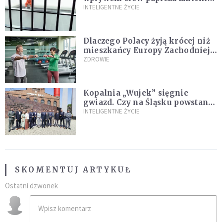
zdanie
INTELIGENTNE ŻYCIE
Dlaczego Polacy żyją krócej niż
mieszkańcy Europy Zachodniej?
Ekspertka wskazuje główne
ZDROWIE
przyczyny
Kopalnia „Wujek” sięgnie
gwiazd. Czy na Śląsku powstanie
„Dolina Krzemowa”?
INTELIGENTNE ŻYCIE
SKOMENTUJ ARTYKUŁ
Ostatni dzwonek