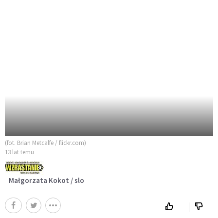
(fot. Brian Metcalfe / flickr.com)
13 lat temu
Małgorzata Kokot / slo