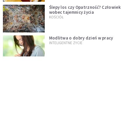
Ślepy los czy Opatrzność? Człowiek
wobec tajemnicy życia
KOŚCIÓŁ
Modlitwa o dobry dzień w pracy
INTELIGENTNE ŻYCIE
Jak szybko opanować stres? Lekarz
zdradza prostą metodę, która działa
od razu
PSYCHOLOGIA NA CO DZIEŃ
Dlaczego w dzieciństwie czas płynął
wolniej? Psychologowie znają
odpowiedź
INTELIGENTNE ŻYCIE
Dolina Krzemowa puka do Watykanu.