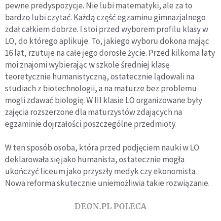
pewne predyspozycje. Nie lubi matematyki, ale za to
bardzo lubi czytać. Każdą część egzaminu gimnazjalnego
zdał całkiem dobrze. I stoi przed wyborem profilu klasy w
LO, do którego aplikuje. To, jakiego wyboru dokona mając
16 lat, rzutuje na całe jego dorosłe życie. Przed kilkoma laty
moi znajomi wybierając w szkole średniej klasę
teoretycznie humanistyczną, ostatecznie lądowali na
studiach z biotechnologii, a na maturze bez problemu
mogli zdawać biologię. W III klasie LO organizowane były
zajęcia rozszerzone dla maturzystów zdających na
egzaminie dojrzałości poszczególne przedmioty.
W ten sposób osoba, która przed podjęciem nauki w LO
deklarowała się jako humanista, ostatecznie mogła
ukończyć liceum jako przyszły medyk czy ekonomista.
Nowa reforma skutecznie uniemożliwia takie rozwiązanie.
DEON.PL POLECA