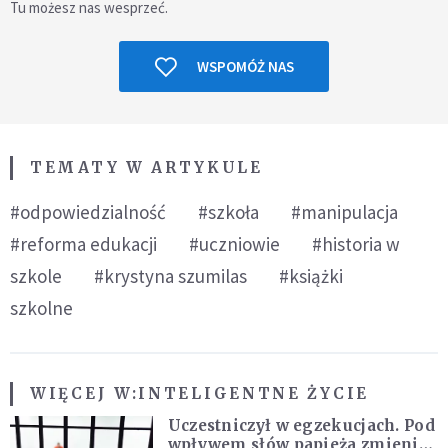
Tu możesz nas wesprzeć.
WSPOMÓŻ NAS
TEMATY W ARTYKULE
#odpowiedzialność
#szkoła
#manipulacja
#reforma edukacji
#uczniowie
#historia w
szkole
#krystyna szumilas
#książki
szkolne
WIĘCEJ W:
INTELIGENTNE ŻYCIE
Uczestniczył w egzekucjach. Pod
wpływem słów papieża zmienił