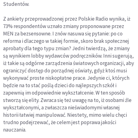
Studentów.
Z ankiety przeprowadzonej przez Polskie Radio wynika, iż
73% respondentów uznało zmiany proponowane przez
MEN za bezsensowne. I znów nasuwa się pytanie: po co
reforma i dlaczego w takiej formie, skoro brak społecznej
aprobaty dla tego typu zmian? Jedni twierdzą, że zmiany
są wynikiem lobby wydawców podręczników. Inni sugerują,
iż takie są odgórne zarządzenia światowych organizacji, aby
ograniczyć dostęp do porządnej oświaty, gdyż ktoś musi
wykonywać proste niskopłatne prace. Jedynie ci, których
będzie na to stać poślą dzieci do najlepszych szkół i
zapewnią im odpowiednie wykształcenie. W ten sposób
stworzą się elity. Zwraca się też uwagę na to, iż osobami źle
wykształconymi, a zwłaszcza nieświadomymi własnej
historii łatwiej manipulować. Niestety, mimo wielu chęci
trudno podejrzewać, że celem jest poprawa jakości
nauczania.