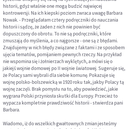
historii, gdyż właśnie one mogą budzić najwięcej
kontrowersji. Na ich kiepski poziom zwraca uwagę Barbara
Nowak. - Przeglądałam cztery podręczniki do nauczania
historii i sądzę, że żaden z nich nie powinien być
dopuszczony do obrotu. To nie są podręczniki, które
zmuszają do myślenia, a co najgorsze - one są z błędami.
Znajdujemy w nich błędy związane z faktami i ze sposobem
ujęcia tematów, pomijaniem pewnych rzeczy. Na przykład
nie wspomina się i żołnierzach wyklętych, a mówi się o
jakiejś wojnie domowej po II wojnie światowej. Sugeruje się,
że Polacy sami wybrali dla siebie komunę. Pokazuje się
wojnę polsko-bolszewicką w 1920 roku tak, jakby Polacy tą
wojnę zaczęli. Brak pomysłu na to, aby powiedzieć, jakie
wygrana Polski przyniosła skutki dla Europy. Przecież to
wypacza kompletnie prawdziwość historii - stwierdza pani
Barbara.
Wiadomo, iż do wszelkich gwałtownych zmian jesteśmy