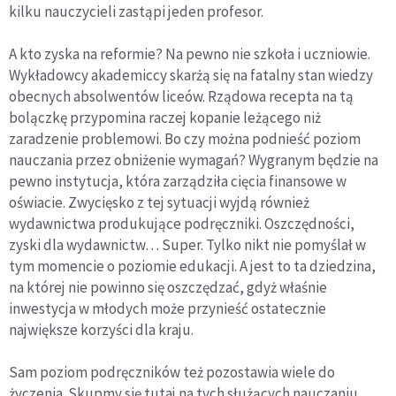
kilku nauczycieli zastąpi jeden profesor.
A kto zyska na reformie? Na pewno nie szkoła i uczniowie.
Wykładowcy akademiccy skarżą się na fatalny stan wiedzy
obecnych absolwentów liceów. Rządowa recepta na tą
bolączkę przypomina raczej kopanie leżącego niż
zaradzenie problemowi. Bo czy można podnieść poziom
nauczania przez obniżenie wymagań? Wygranym będzie na
pewno instytucja, która zarządziła cięcia finansowe w
oświacie. Zwycięsko z tej sytuacji wyjdą również
wydawnictwa produkujące podręczniki. Oszczędności,
zyski dla wydawnictw… Super. Tylko nikt nie pomyślał w
tym momencie o poziomie edukacji. A jest to ta dziedzina,
na której nie powinno się oszczędzać, gdyż właśnie
inwestycja w młodych może przynieść ostatecznie
największe korzyści dla kraju.
Sam poziom podręczników też pozostawia wiele do
życzenia. Skupmy się tutaj na tych służących nauczaniu