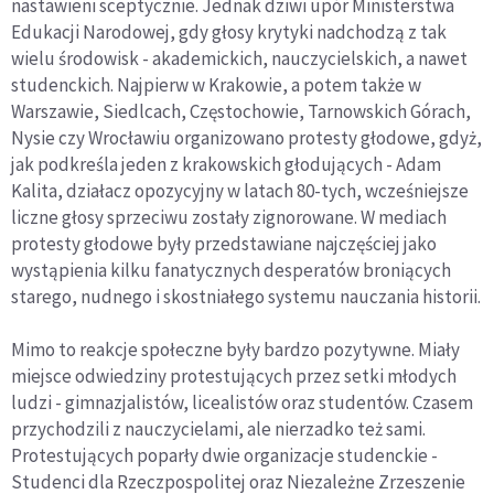
nastawieni sceptycznie. Jednak dziwi upór Ministerstwa
Edukacji Narodowej, gdy głosy krytyki nadchodzą z tak
wielu środowisk - akademickich, nauczycielskich, a nawet
studenckich. Najpierw w Krakowie, a potem także w
Warszawie, Siedlcach, Częstochowie, Tarnowskich Górach,
Nysie czy Wrocławiu organizowano protesty głodowe, gdyż,
jak podkreśla jeden z krakowskich głodujących - Adam
Kalita, działacz opozycyjny w latach 80-tych, wcześniejsze
liczne głosy sprzeciwu zostały zignorowane. W mediach
protesty głodowe były przedstawiane najczęściej jako
wystąpienia kilku fanatycznych desperatów broniących
starego, nudnego i skostniałego systemu nauczania historii.
Mimo to reakcje społeczne były bardzo pozytywne. Miały
miejsce odwiedziny protestujących przez setki młodych
ludzi - gimnazjalistów, licealistów oraz studentów. Czasem
przychodzili z nauczycielami, ale nierzadko też sami.
Protestujących poparły dwie organizacje studenckie -
Studenci dla Rzeczpospolitej oraz Niezależne Zrzeszenie