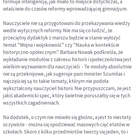
formuje inteligencję, jak miało to miejsce dotychczas, a
właściwie do czasów reformy wprowadzającej gimnazjum.
Nauczyciele nie są przygotowani do przekazywania wiedzy
wedle wytycznych reformy. Nie ma się co łudzić, że
przeciętny dydaktyk z marszu będzie w stanie wyłożyć
temat "Wojna i wojskowość" czy "Nauka w kontekście
historyczno-społecznym". Barbara Nowak podkreśla, że
wykładanie modułów z zakresu historii i społeczeństwa jest
wielkim wyzwaniem dla nauczycieli. - Te moduły absolutnie
nie są przekrojowe, jak sugeruje pani minister Szumilas i
najczęściej są to takie tematy, którym nie podoła
wykształcony nauczyciel historii. Nie przypuszczam, że jest
jakiś akademicki spec, który świetnie poruszałby się w tych
wszystkich zagadnieniach.
Na dodatek, o czym nie mówiło się głośno, a jest to niestety
oczywiste - można się spodziewać masowych cięć etatów w
szkołach. Skoro z kilku przedmiotów tworzy się jeden, to i