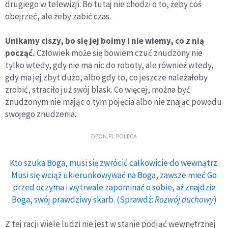
drugiego w telewizji. Bo tutaj nie chodzi o to, żeby coś
obejrzeć, ale żeby zabić czas.
Unikamy ciszy, bo się jej boimy i nie wiemy, co z nią
począć.
Człowiek może się bowiem czuć znudzony nie
tylko wtedy, gdy nie ma nic do roboty, ale również wtedy,
gdy ma jej zbyt dużo, albo gdy to, co jeszcze należałoby
zrobić, straciło już swój blask. Co więcej, można być
znudzonym nie mając o tym pojęcia albo nie znając powodu
swojego znudzenia.
DEON.PL POLECA
Kto szuka Boga, musi się zwrócić całkowicie do wewnątrz.
Musi się wciąż ukierunkowywać na Boga, zawsze mieć Go
przed oczyma i wytrwale zapominać o sobie, aż znajdzie
Boga, swój prawdziwy skarb. (Sprawdź:
Rozwój duchowy
)
Z tej racji wiele ludzi nie jest w stanie podjąć wewnętrznej