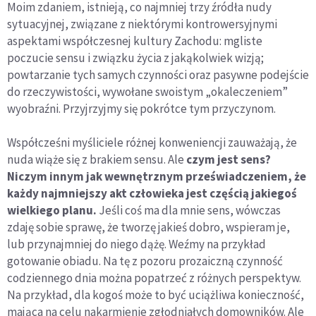
Moim zdaniem, istnieją, co najmniej trzy źródła nudy
sytuacyjnej, związane z niektórymi kontrowersyjnymi
aspektami współczesnej kultury Zachodu: mgliste
poczucie sensu i związku życia z jakąkolwiek wizją;
powtarzanie tych samych czynności oraz pasywne podejście
do rzeczywistości, wywołane swoistym „okaleczeniem”
wyobraźni. Przyjrzyjmy się pokrótce tym przyczynom.
Współcześni myśliciele różnej konweniencji zauważają, że
nuda wiąże się z brakiem sensu. Ale
czym jest sens?
Niczym innym jak wewnętrznym przeświadczeniem, że
każdy najmniejszy akt człowieka jest częścią jakiegoś
wielkiego planu.
Jeśli coś ma dla mnie sens, wówczas
zdaję sobie sprawę, że tworzę jakieś dobro, wspieram je,
lub przynajmniej do niego dążę. Weźmy na przykład
gotowanie obiadu. Na tę z pozoru prozaiczną czynność
codziennego dnia można popatrzeć z różnych perspektyw.
Na przykład, dla kogoś może to być uciążliwa konieczność,
mająca na celu nakarmienie zgłodniałych domowników. Ale