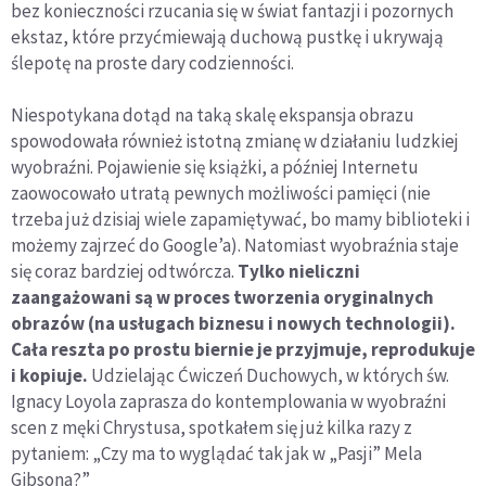
bez konieczności rzucania się w świat fantazji i pozornych
ekstaz, które przyćmiewają duchową pustkę i ukrywają
ślepotę na proste dary codzienności.
Niespotykana dotąd na taką skalę ekspansja obrazu
spowodowała również istotną zmianę w działaniu ludzkiej
wyobraźni. Pojawienie się książki, a później Internetu
zaowocowało utratą pewnych możliwości pamięci (nie
trzeba już dzisiaj wiele zapamiętywać, bo mamy biblioteki i
możemy zajrzeć do Google’a). Natomiast wyobraźnia staje
się coraz bardziej odtwórcza.
Tylko nieliczni
zaangażowani są w proces tworzenia oryginalnych
obrazów (na usługach biznesu i nowych technologii).
Cała reszta po prostu biernie je przyjmuje, reprodukuje
i kopiuje.
Udzielając Ćwiczeń Duchowych, w których św.
Ignacy Loyola zaprasza do kontemplowania w wyobraźni
scen z męki Chrystusa, spotkałem się już kilka razy z
pytaniem: „Czy ma to wyglądać tak jak w „Pasji” Mela
Gibsona?”