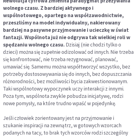
Rewolucja cyfrowa zmieniła paradygmat przeżywania
wolnego czasu. Z bardziej aktywnego i
wspólnotowego, opartego na współzawodnictwie,
przeszliśmy na model indywidualny, nakierowany
bardziej na pasywne przyjmowanie i ucieczkę w świat
fantazji. Wspólnota już nie odgrywa tak wielkiej roli w
spędzaniu wolnego czasu.
Dzisiaj (nie chodzi tylko o
dzieci) można się zupełnie odizolować od innych. Nie trzeba
się konfrontować, nie trzeba rezygnować, planować,
umawiać się. Samemu można współtworzyć wszystko, bez
potrzeby dostosowywania się do innych, bez dopuszczania
różnorodności, bez możliwości bycia zakwestionowanym.
Taki wspólnotowy wypoczynek uczy interakcji z innymi.
Poza tym, wspólnota zwykle pobudza inicjatywę, rodzi
nowe pomysły, na które trudno wpaść w pojedynkę.
Jeśli człowiek zorientowany jest na przyjmowanie i
szukanie inspiracji na zewnątrz, w gotowych wzorcach
podanych na tacy, to brak tych wzorców rodzi szczególny