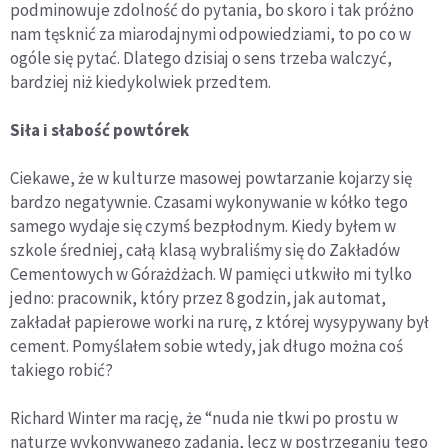
podminowuje zdolność do pytania, bo skoro i tak próżno
nam tęsknić za miarodajnymi odpowiedziami, to po co w
ogóle się pytać. Dlatego dzisiaj o sens trzeba walczyć,
bardziej niż kiedykolwiek przedtem.
Siła i słabość powtórek
Ciekawe, że w kulturze masowej powtarzanie kojarzy się
bardzo negatywnie. Czasami wykonywanie w kółko tego
samego wydaje się czymś bezpłodnym. Kiedy byłem w
szkole średniej, całą klasą wybraliśmy się do Zakładów
Cementowych w Górażdżach. W pamięci utkwiło mi tylko
jedno: pracownik, który przez 8 godzin, jak automat,
zakładał papierowe worki na rurę, z której wysypywany był
cement. Pomyślałem sobie wtedy, jak długo można coś
takiego robić?
Richard Winter ma rację, że “nuda nie tkwi po prostu w
naturze wykonywanego zadania, lecz w postrzeganiu tego