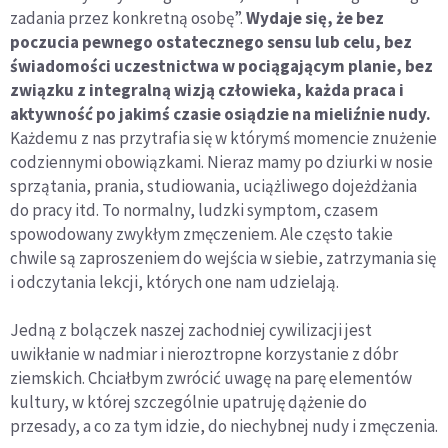
zadania przez konkretną osobę”.
Wydaje się, że bez
poczucia pewnego ostatecznego sensu lub celu, bez
świadomości uczestnictwa w pociągającym planie, bez
związku z integralną wizją człowieka, każda praca i
aktywność po jakimś czasie osiądzie na mieliźnie nudy.
Każdemu z nas przytrafia się w którymś momencie znużenie
codziennymi obowiązkami. Nieraz mamy po dziurki w nosie
sprzątania, prania, studiowania, uciążliwego dojeżdżania
do pracy itd. To normalny, ludzki symptom, czasem
spowodowany zwykłym zmęczeniem. Ale często takie
chwile są zaproszeniem do wejścia w siebie, zatrzymania się
i odczytania lekcji, których one nam udzielają.
Jedną z bolączek naszej zachodniej cywilizacji jest
uwikłanie w nadmiar i nieroztropne korzystanie z dóbr
ziemskich. Chciałbym zwrócić uwagę na parę elementów
kultury, w której szczególnie upatruję dążenie do
przesady, a co za tym idzie, do niechybnej nudy i zmęczenia.