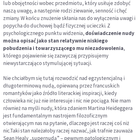
lub obojętności wobec przedmiotu, który usiłuje zdobyć
naszą uwagę, a następnie rodzi ziewanie, senność i chęć
zmiany. W końcu znużenie skłania nas do wyłączenia uwagi i
popycha do duchowej bądź fizycznej ucieczki. Z
psychologicznego punktu widzenia,
doświadczenie nudy
można opisać jako stan relatywnie niskiego
pobudzenia i towarzyszącego mu niezadowolenia
,
którego pojawienie się zazwyczaj przypisujemy
niewystarczająco stymulującej sytuacji.
Nie chciałbym się tutaj rozwodzić nad egzystencjalną i
długoterminową nudą, opiewaną przez francuskich
romantyków jako źródło literackiej inspiracji, kiedy
człowieka nic już nie interesuje i nic nie pociąga. Nie mam
również na myśli nudy, która zdaniem Martina Heideggera
jest fundamentalnym nastrojem filozoficznym
otwierającym nas na pytanie, dlaczego jest raczej coś niż
nic.Taki stan należałoby raczej nazwać, jak trafnie zauważa
Sean Healy „supernudą” – pewnym patologicznym i