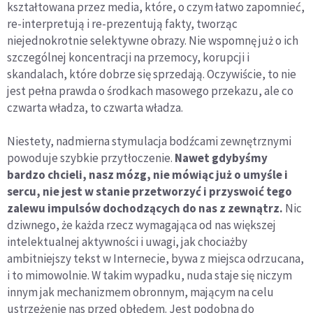
kształtowana przez media, które, o czym łatwo zapomnieć,
re-interpretują i re-prezentują fakty, tworząc
niejednokrotnie selektywne obrazy. Nie wspomnę już o ich
szczególnej koncentracji na przemocy, korupcji i
skandalach, które dobrze się sprzedają. Oczywiście, to nie
jest pełna prawda o środkach masowego przekazu, ale co
czwarta władza, to czwarta władza.
Niestety, nadmierna stymulacja bodźcami zewnętrznymi
powoduje szybkie przytłoczenie.
Nawet gdybyśmy
bardzo chcieli, nasz mózg, nie mówiąc już o umyśle i
sercu, nie jest w stanie przetworzyć i przyswoić tego
zalewu impulsów dochodzących do nas z zewnątrz.
Nic
dziwnego, że każda rzecz wymagająca od nas większej
intelektualnej aktywności i uwagi, jak chociażby
ambitniejszy tekst w Internecie, bywa z miejsca odrzucana,
i to mimowolnie. W takim wypadku, nuda staje się niczym
innym jak mechanizmem obronnym, mającym na celu
ustrzeżenie nas przed obłędem. Jest podobna do