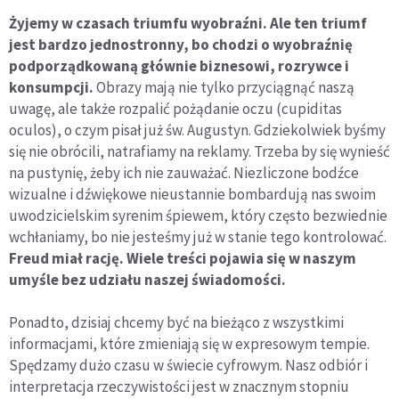
Żyjemy w czasach triumfu wyobraźni. Ale ten triumf
jest bardzo jednostronny, bo chodzi o wyobraźnię
podporządkowaną głównie biznesowi, rozrywce i
konsumpcji.
Obrazy mają nie tylko przyciągnąć naszą
uwagę, ale także rozpalić pożądanie oczu (cupiditas
oculos), o czym pisał już św. Augustyn. Gdziekolwiek byśmy
się nie obrócili, natrafiamy na reklamy. Trzeba by się wynieść
na pustynię, żeby ich nie zauważać. Niezliczone bodźce
wizualne i dźwiękowe nieustannie bombardują nas swoim
uwodzicielskim syrenim śpiewem, który często bezwiednie
wchłaniamy, bo nie jesteśmy już w stanie tego kontrolować.
Freud miał rację. Wiele treści pojawia się w naszym
umyśle bez udziału naszej świadomości.
Ponadto, dzisiaj chcemy być na bieżąco z wszystkimi
informacjami, które zmieniają się w expresowym tempie.
Spędzamy dużo czasu w świecie cyfrowym. Nasz odbiór i
interpretacja rzeczywistości jest w znacznym stopniu