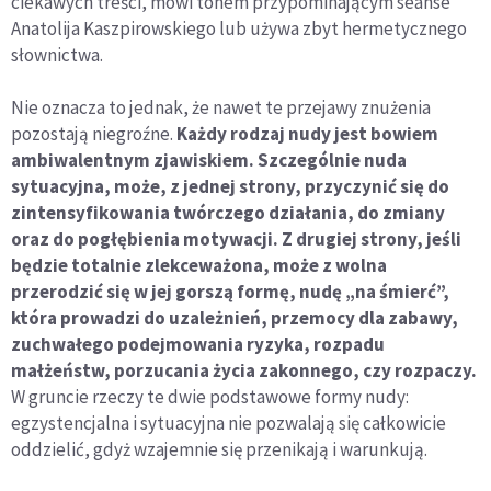
ciekawych treści, mówi tonem przypominającym seanse
Anatolija Kaszpirowskiego lub używa zbyt hermetycznego
słownictwa.
Nie oznacza to jednak, że nawet te przejawy znużenia
pozostają niegroźne.
Każdy rodzaj nudy jest bowiem
ambiwalentnym zjawiskiem. Szczególnie nuda
sytuacyjna, może, z jednej strony, przyczynić się do
zintensyfikowania twórczego działania, do zmiany
oraz do pogłębienia motywacji. Z drugiej strony, jeśli
będzie totalnie zlekceważona, może z wolna
przerodzić się w jej gorszą formę, nudę „na śmierć”,
która prowadzi do uzależnień, przemocy dla zabawy,
zuchwałego podejmowania ryzyka, rozpadu
małżeństw, porzucania życia zakonnego, czy rozpaczy.
W gruncie rzeczy te dwie podstawowe formy nudy:
egzystencjalna i sytuacyjna nie pozwalają się całkowicie
oddzielić, gdyż wzajemnie się przenikają i warunkują.