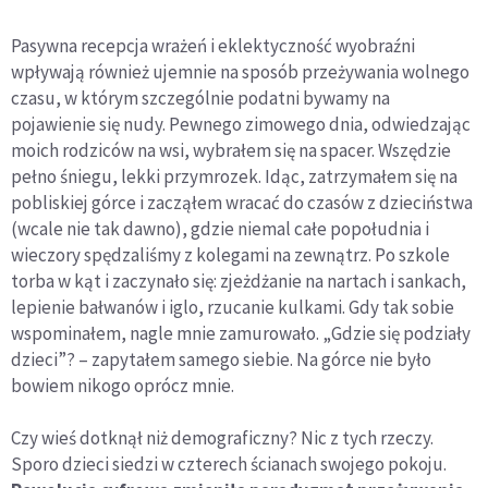
Pasywna recepcja wrażeń i eklektyczność wyobraźni
wpływają również ujemnie na sposób przeżywania wolnego
czasu, w którym szczególnie podatni bywamy na
pojawienie się nudy. Pewnego zimowego dnia, odwiedzając
moich rodziców na wsi, wybrałem się na spacer. Wszędzie
pełno śniegu, lekki przymrozek. Idąc, zatrzymałem się na
pobliskiej górce i zacząłem wracać do czasów z dzieciństwa
(wcale nie tak dawno), gdzie niemal całe popołudnia i
wieczory spędzaliśmy z kolegami na zewnątrz. Po szkole
torba w kąt i zaczynało się: zjeżdżanie na nartach i sankach,
lepienie bałwanów i iglo, rzucanie kulkami. Gdy tak sobie
wspominałem, nagle mnie zamurowało. „Gdzie się podziały
dzieci”? – zapytałem samego siebie. Na górce nie było
bowiem nikogo oprócz mnie.
Czy wieś dotknął niż demograficzny? Nic z tych rzeczy.
Sporo dzieci siedzi w czterech ścianach swojego pokoju.