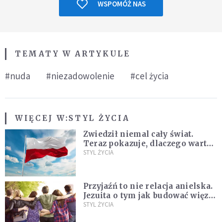
WSPOMÓŻ NAS
TEMATY W ARTYKULE
#nuda
#niezadowolenie
#cel życia
WIĘCEJ W:
STYL ŻYCIA
Zwiedził niemal cały świat.
Teraz pokazuje, dlaczego warto
zakochać się w Polsce
STYL ŻYCIA
Przyjaźń to nie relacja anielska.
Jezuita o tym jak budować więzi
na całe życie
STYL ŻYCIA