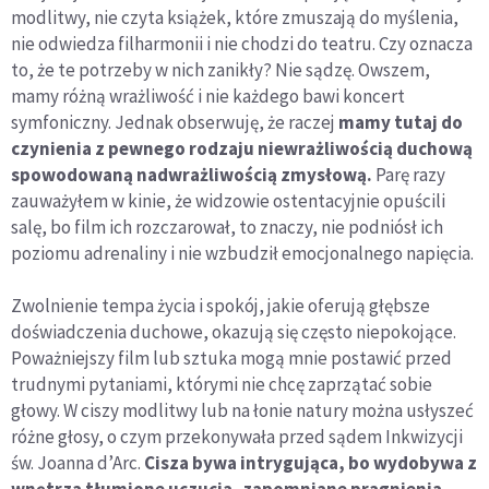
modlitwy, nie czyta książek, które zmuszają do myślenia,
nie odwiedza filharmonii i nie chodzi do teatru. Czy oznacza
to, że te potrzeby w nich zanikły? Nie sądzę. Owszem,
mamy różną wrażliwość i nie każdego bawi koncert
symfoniczny. Jednak obserwuję, że raczej
mamy tutaj do
czynienia z pewnego rodzaju niewrażliwością duchową
spowodowaną nadwrażliwością zmysłową.
Parę razy
zauważyłem w kinie, że widzowie ostentacyjnie opuścili
salę, bo film ich rozczarował, to znaczy, nie podniósł ich
poziomu adrenaliny i nie wzbudził emocjonalnego napięcia.
Zwolnienie tempa życia i spokój, jakie oferują głębsze
doświadczenia duchowe, okazują się często niepokojące.
Poważniejszy film lub sztuka mogą mnie postawić przed
trudnymi pytaniami, którymi nie chcę zaprzątać sobie
głowy. W ciszy modlitwy lub na łonie natury można usłyszeć
różne głosy, o czym przekonywała przed sądem Inkwizycji
św. Joanna d’Arc.
Cisza bywa intrygująca, bo wydobywa z