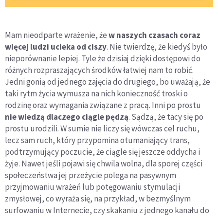
Mam nieodparte wrażenie, że
w naszych czasach coraz
więcej ludzi ucieka od ciszy
. Nie twierdzę, że kiedyś było
nieporównanie lepiej. Tyle że dzisiaj dzięki dostępowi do
różnych rozpraszających środków łatwiej nam to robić.
Jedni gonią od jednego zajęcia do drugiego, bo uważają, że
taki rytm życia wymusza na nich konieczność troski o
rodzinę oraz wymagania związane z pracą. Inni po prostu
nie wiedzą dlaczego ciągle pędzą
. Sądzą, że tacy się po
prostu urodzili. W sumie nie liczy się wówczas cel ruchu,
lecz sam ruch, który przypomina otumaniający trans,
podtrzymujący poczucie, że ciągle się jeszcze oddycha i
żyje. Nawet jeśli pojawi się chwila wolna, dla sporej części
społeczeństwa jej przeżycie polega na pasywnym
przyjmowaniu wrażeń lub potęgowaniu stymulacji
zmysłowej, co wyraża się, na przykład, w bezmyślnym
surfowaniu w Internecie, czy skakaniu z jednego kanału do