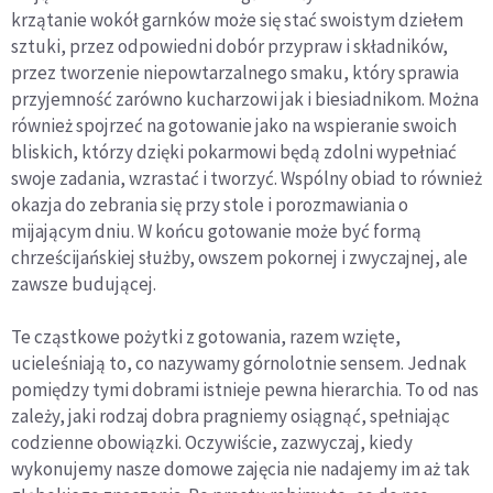
krzątanie wokół garnków może się stać swoistym dziełem
sztuki, przez odpowiedni dobór przypraw i składników,
przez tworzenie niepowtarzalnego smaku, który sprawia
przyjemność zarówno kucharzowi jak i biesiadnikom. Można
również spojrzeć na gotowanie jako na wspieranie swoich
bliskich, którzy dzięki pokarmowi będą zdolni wypełniać
swoje zadania, wzrastać i tworzyć. Wspólny obiad to również
okazja do zebrania się przy stole i porozmawiania o
mijającym dniu. W końcu gotowanie może być formą
chrześcijańskiej służby, owszem pokornej i zwyczajnej, ale
zawsze budującej.
Te cząstkowe pożytki z gotowania, razem wzięte,
ucieleśniają to, co nazywamy górnolotnie sensem. Jednak
pomiędzy tymi dobrami istnieje pewna hierarchia. To od nas
zależy, jaki rodzaj dobra pragniemy osiągnąć, spełniając
codzienne obowiązki. Oczywiście, zazwyczaj, kiedy
wykonujemy nasze domowe zajęcia nie nadajemy im aż tak