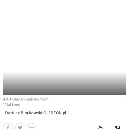
(fot. Mohib Ahmad/flickr.com)
15 lat temu
Dariusz Piórkowski SJ / DEON.pl