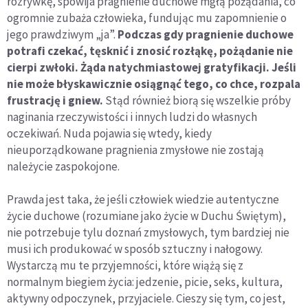
rozrywkę, spowija pragnienie duchowe mgłą pożądania, co
ogromnie zubaża człowieka, fundując mu zapomnienie o
jego prawdziwym „ja”.
Podczas gdy pragnienie duchowe
potrafi czekać, tęsknić i znosić rozłąkę, pożądanie nie
cierpi zwłoki. Żąda natychmiastowej gratyfikacji. Jeśli
nie może błyskawicznie osiągnąć tego, co chce, rozpala
frustrację i gniew.
Stąd również biorą się wszelkie próby
naginania rzeczywistości i innych ludzi do własnych
oczekiwań. Nuda pojawia się wtedy, kiedy
nieuporządkowane pragnienia zmysłowe nie zostają
należycie zaspokojone.
Prawda jest taka, że jeśli człowiek wiedzie autentyczne
życie duchowe (rozumiane jako życie w Duchu Świętym),
nie potrzebuje tylu doznań zmysłowych, tym bardziej nie
musi ich produkować w sposób sztuczny i nałogowy.
Wystarczą mu te przyjemności, które wiążą się z
normalnym biegiem życia: jedzenie, picie, seks, kultura,
aktywny odpoczynek, przyjaciele. Cieszy się tym, co jest,