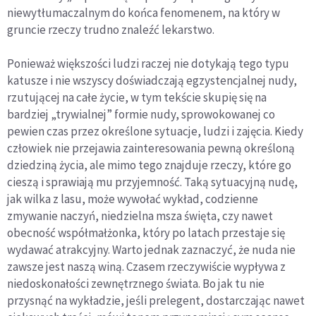
niewytłumaczalnym do końca fenomenem, na który w
gruncie rzeczy trudno znaleźć lekarstwo.
Ponieważ większości ludzi raczej nie dotykają tego typu
katusze i nie wszyscy doświadczają egzystencjalnej nudy,
rzutującej na całe życie, w tym tekście skupię się na
bardziej „trywialnej” formie nudy, sprowokowanej co
pewien czas przez określone sytuacje, ludzi i zajęcia. Kiedy
człowiek nie przejawia zainteresowania pewną określoną
dziedziną życia, ale mimo tego znajduje rzeczy, które go
cieszą i sprawiają mu przyjemność. Taką sytuacyjną nudę,
jak wilka z lasu, może wywołać wykład, codzienne
zmywanie naczyń, niedzielna msza święta, czy nawet
obecność współmałżonka, który po latach przestaje się
wydawać atrakcyjny. Warto jednak zaznaczyć, że nuda nie
zawsze jest naszą winą. Czasem rzeczywiście wypływa z
niedoskonałości zewnętrznego świata. Bo jak tu nie
przysnąć na wykładzie, jeśli prelegent, dostarczając nawet