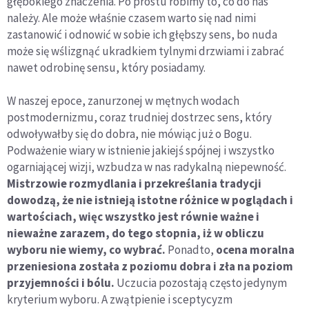
głębokiego znaczenia. Po prostu robimy to, co do nas
należy. Ale może właśnie czasem warto się nad nimi
zastanowić i odnowić w sobie ich głębszy sens, bo nuda
może się wślizgnąć ukradkiem tylnymi drzwiami i zabrać
nawet odrobinę sensu, który posiadamy.
W naszej epoce, zanurzonej w mętnych wodach
postmodernizmu, coraz trudniej dostrzec sens, który
odwoływałby się do dobra, nie mówiąc już o Bogu.
Podważenie wiary w istnienie jakiejś spójnej i wszystko
ogarniającej wizji, wzbudza w nas radykalną niepewność.
Mistrzowie rozmydlania i przekreślania tradycji
dowodzą, że nie istnieją istotne różnice w poglądach i
wartościach, więc wszystko jest równie ważne i
nieważne zarazem, do tego stopnia, iż w obliczu
wyboru nie wiemy, co wybrać.
Ponadto,
ocena moralna
przeniesiona została z poziomu dobra i zła na poziom
przyjemności i bólu.
Uczucia pozostają często jedynym
kryterium wyboru. A zwątpienie i sceptycyzm