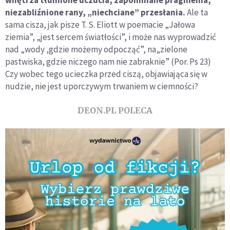
wnętrza tłumione uczucia, zapomniane pragnienia,
niezabliźnione rany
, „niechciane” przesłania.
Ale ta
sama cisza, jak pisze T. S. Eliott w poemacie „Jałowa
ziemia”, „jest sercem światłości”, i może nas wyprowadzić
nad „wody ,gdzie możemy odpocząć”, na„zielone
pastwiska, gdzie niczego nam nie zabraknie” (Por. Ps 23)
Czy wobec tego ucieczka przed ciszą, objawiająca się w
nudzie, nie jest uporczywym trwaniem w ciemności?
DEON.PL POLECA