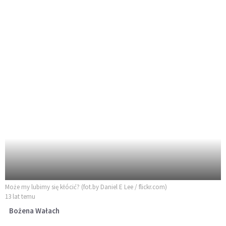
Może my lubimy się kłócić? (fot.by Daniel E Lee / flickr.com)
13 lat temu
Bożena Wałach