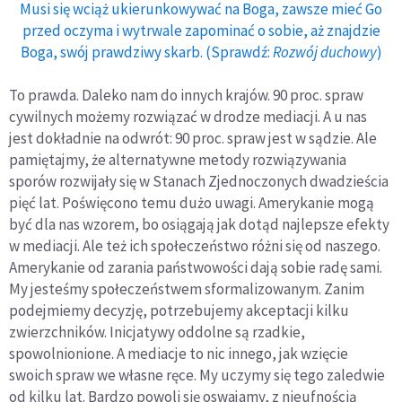
Musi się wciąż ukierunkowywać na Boga, zawsze mieć Go
przed oczyma i wytrwale zapominać o sobie, aż znajdzie
Boga, swój prawdziwy skarb. (Sprawdź:
Rozwój duchowy
)
To prawda. Daleko nam do innych krajów. 90 proc. spraw
cywilnych możemy rozwiązać w drodze mediacji. A u nas
jest dokładnie na odwrót: 90 proc. spraw jest w sądzie. Ale
pamiętajmy, że alternatywne metody rozwiązywania
sporów rozwijały się w Stanach Zjednoczonych dwadzieścia
pięć lat. Poświęcono temu dużo uwagi. Amerykanie mogą
być dla nas wzorem, bo osiągają jak dotąd najlepsze efekty
w mediacji. Ale też ich społeczeństwo różni się od naszego.
Amerykanie od zarania państwowości dają sobie radę sami.
My jesteśmy społeczeństwem sformalizowanym. Zanim
podejmiemy decyzję, potrzebujemy akceptacji kilku
zwierzchników. Inicjatywy oddolne są rzadkie,
spowolnionione. A mediacje to nic innego, jak wzięcie
swoich spraw we własne ręce. My uczymy się tego zaledwie
od kilku lat. Bardzo powoli się oswajamy, z nieufnością