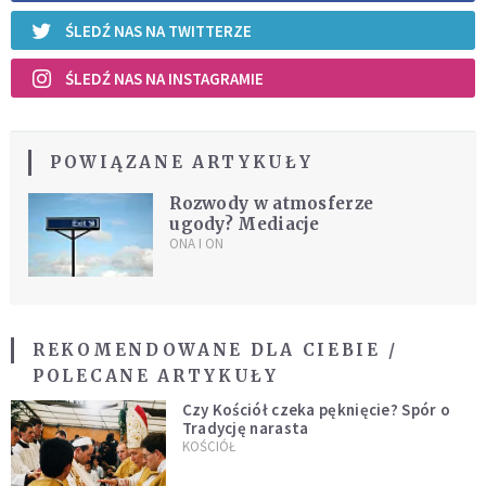
ŚLEDŹ NAS NA TWITTERZE
ŚLEDŹ NAS NA INSTAGRAMIE
POWIĄZANE ARTYKUŁY
Rozwody w atmosferze
ugody? Mediacje
ONA I ON
REKOMENDOWANE DLA CIEBIE /
POLECANE ARTYKUŁY
Czy Kościół czeka pęknięcie? Spór o
Tradycję narasta
KOŚCIÓŁ