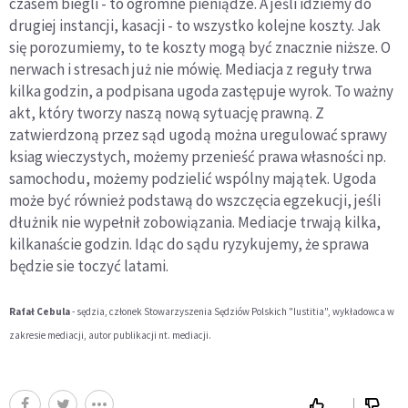
czasem biegli - to ogromne pieniądze. A jeśli idziemy do
drugiej instancji, kasacji - to wszystko kolejne koszty. Jak
się porozumiemy, to te koszty mogą być znacznie niższe. O
nerwach i stresach już nie mówię. Mediacja z reguły trwa
kilka godzin, a podpisana ugoda zastępuje wyrok. To ważny
akt, który tworzy naszą nową sytuację prawną. Z
zatwierdzoną przez sąd ugodą można uregulować sprawy
ksiag wieczystych, możemy przenieść prawa własności np.
samochodu, możemy podzielić wspólny majątek. Ugoda
może być również podstawą do wszczęcia egzekucji, jeśli
dłużnik nie wypełnił zobowiązania. Mediacje trwają kilka,
kilkanaście godzin. Idąc do sądu ryzykujemy, że sprawa
będzie sie toczyć latami.
Rafał Cebula
- sędzia, członek Stowarzyszenia Sędziów Polskich "Iustitia", wykładowca w
zakresie mediacji, autor publikacji nt. mediacji.