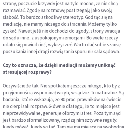
strony, poczucie krzywdy jest na tyle mocne, że nie chcą
rozmawiać. Zgodę na rozmowę postrzegają jako swoją
słabość. To bardzo szkodliwy stereotyp. Godząc się na
mediację, nie mamy niczego do stracenia. Możemy tylko
zyskać. Nawet jeśli nie dochodzi do ugody, strony wracaja
do sądu inne, z uspokojonymi emocjami. Bo wiele rzeczy
udało się powiedzieć, wykrzyczeć. Warto dać sobie szansę
poszukania innej drogi rozwiązania sporu niż sala sądowa.
Czy to oznacza, że dzięki mediacji możemy uniknąć
stresującej rozprawy?
Oczywiście że tak. Nie spotkałem jeszcze nikogo, kto by z
przyjemnością wspominał wizytę w sądzie. To naturalne. Są
badania, które wskazują, że 90 proc. prawników na świecie
nie cierpi sali rozpraw. Głównie dlatego, że to miejsce jest
nieprzewidywalne, generuje olbrzymi stres. Poza tym sąd
jest bardzo sformalizowany, rządzą nim sztywne reguły:
kiedy mówić, kiedy wstać. Tam nie ma miejsca na swobodną