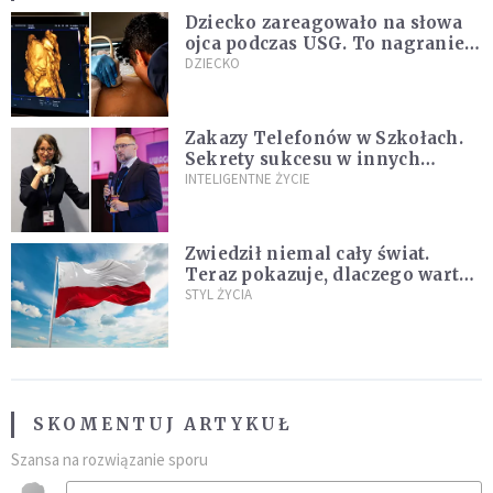
Dziecko zareagowało na słowa
ojca podczas USG. To nagranie
podbija sieć
DZIECKO
Zakazy Telefonów w Szkołach.
Sekrety sukcesu w innych
krajach, które nauczyciele i
INTELIGENTNE ŻYCIE
rodzice mogą wykorzystać
[WYWIAD]
Zwiedził niemal cały świat.
Teraz pokazuje, dlaczego warto
zakochać się w Polsce
STYL ŻYCIA
SKOMENTUJ ARTYKUŁ
Szansa na rozwiązanie sporu