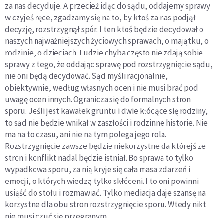
za nas decyduje. A przecież idąc do sądu, oddajemy sprawy
w czyjeś ręce, zgadzamy się na to, by ktoś za nas podjął
decyzję, rozstrzygnął spór. I ten ktoś będzie decydował o
naszych najważniejszych życiowych sprawach, o majątku, o
rodzinie, o dzieciach. Ludzie chyba często nie zdają sobie
sprawy z tego, że oddając sprawę pod rozstrzygnięcie sądu,
nie oni będą decydować. Sąd myśli racjonalnie,
obiektywnie, według własnych ocen i nie musi brać pod
uwagę ocen innych. Ogranicza się do formalnych stron
sporu. Jeśli jest kawałek gruntu i dwie kłócące się rodziny,
to sąd nie będzie wnikał w zaszłości i rodzinne historie. Nie
ma na to czasu, ani nie na tym polega jego rola.
Rozstrzygnięcie zawsze będzie niekorzystne da którejś ze
stron i konflikt nadal będzie istniał. Bo sprawa to tylko
wypadkowa sporu, za nią kryje się cała masa zdarzeń i
emocji, o których wiedzą tylko skłóceni. I to oni powinni
usiąść do stołu i rozmawiać. Tylko mediacja daje szansę na
korzystne dla obu stron rozstrzygnięcie sporu. Wtedy nikt
nie musi czuć się przegranym.