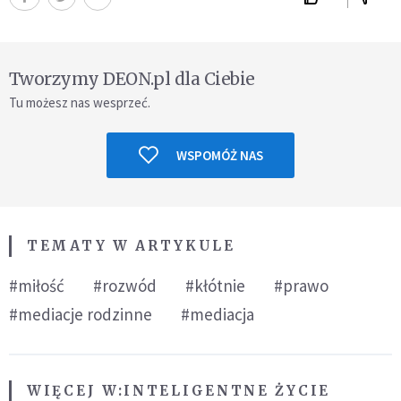
Tworzymy DEON.pl dla Ciebie
Tu możesz nas wesprzeć.
WSPOMÓŻ NAS
TEMATY W ARTYKULE
#miłość
#rozwód
#kłótnie
#prawo
#mediacje rodzinne
#mediacja
WIĘCEJ W:
INTELIGENTNE ŻYCIE