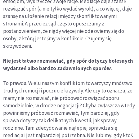
emocjom, wykrzyczeć swoje racje. Mediacje daje szansę
rozwiązać spór (a nie tylko wydać wyrok), a co więcej, daje
szansę na ułożenie relacji między skonfliktowanymi
stronami. A przecież sąd często opuszczamy z
postanowieniem, że nigdy więcej nie odezwiemy się do
osoby, z którą jesteśmy w konflikcie. Czujemy się
skrzywdzeni.
Nie jest łatwo rozmawiać, gdy spór dotyczy bolesnych
wydarzeń albo bardzo zadawnionych sporów.
To prawda. Wielu naszym konfliktom towarzyszy mnóstwo
trudnych emocji i poczucie krzywdy. Ale czy to oznacza, że
mamy nie rozmawiać, nie próbować rozwiązać sporu
samodzielnie, w drodze negocjacji? Chyba zwłaszcza wtedy
powinniśmy próbować rozmawiać, tym bardziej, gdy
sprawa dotyczy tak delikatnych kwestii, jak sprawy
rodzinne. Tam zdecydowanie najlepiej sprawdza się
mediacja i jest najbardziej potrzebna. Nie lubimy, gdy ktoś