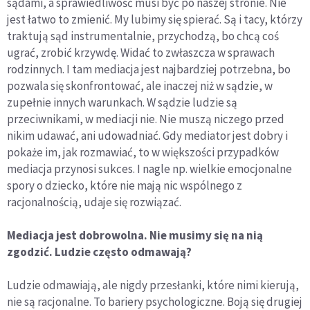
sądami, a sprawiedliwość musi być po naszej stronie. Nie
jest łatwo to zmienić. My lubimy się spierać. Są i tacy, którzy
traktują sąd instrumentalnie, przychodzą, bo chcą coś
ugrać, zrobić krzywdę. Widać to zwłaszcza w sprawach
rodzinnych. I tam mediacja jest najbardziej potrzebna, bo
pozwala się skonfrontować, ale inaczej niż w sądzie, w
zupełnie innych warunkach. W sądzie ludzie są
przeciwnikami, w mediacji nie. Nie muszą niczego przed
nikim udawać, ani udowadniać. Gdy mediator jest dobry i
pokaże im, jak rozmawiać, to w większości przypadków
mediacja przynosi sukces. I nagle np. wielkie emocjonalne
spory o dziecko, które nie mają nic wspólnego z
racjonalnością, udaje się rozwiązać.
Mediacja jest dobrowolna. Nie musimy się na nią
zgodzić. Ludzie często odmawają?
Ludzie odmawiają, ale nigdy przesłanki, które nimi kierują,
nie są racjonalne. To bariery psychologiczne. Boją się drugiej