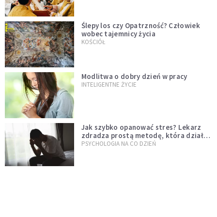
Ślepy los czy Opatrzność? Człowiek
wobec tajemnicy życia
KOŚCIÓŁ
Modlitwa o dobry dzień w pracy
INTELIGENTNE ŻYCIE
Jak szybko opanować stres? Lekarz
zdradza prostą metodę, która działa
od razu
PSYCHOLOGIA NA CO DZIEŃ
Dlaczego w dzieciństwie czas płynął
wolniej? Psychologowie znają
odpowiedź
INTELIGENTNE ŻYCIE