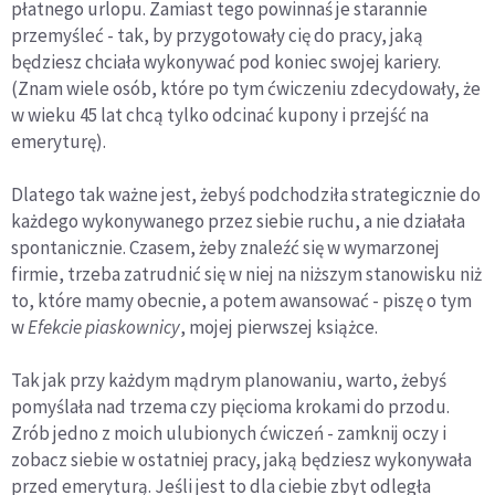
płatnego urlopu. Zamiast tego powinnaś je starannie
przemyśleć - tak, by przygotowały cię do pracy, jaką
będziesz chciała wykonywać pod koniec swojej kariery.
(Znam wiele osób, które po tym ćwiczeniu zdecydowały, że
w wieku 45 lat chcą tylko odcinać kupony i przejść na
emeryturę).
Dlatego tak ważne jest, żebyś podchodziła strategicznie do
każdego wykonywanego przez siebie ruchu, a nie działała
spontanicznie. Czasem, żeby znaleźć się w wymarzonej
firmie, trzeba zatrudnić się w niej na niższym stanowisku niż
to, które mamy obecnie, a potem awansować - piszę o tym
w
Efekcie piaskownicy
, mojej pierwszej książce.
Tak jak przy każdym mądrym planowaniu, warto, żebyś
pomyślała nad trzema czy pięcioma krokami do przodu.
Zrób jedno z moich ulubionych ćwiczeń - zamknij oczy i
zobacz siebie w ostatniej pracy, jaką będziesz wykonywała
przed emeryturą. Jeśli jest to dla ciebie zbyt odległa