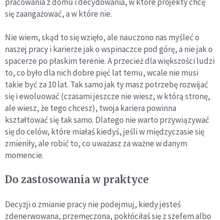
pracowania z domu i decydowania, w które projekty chcę
się zaangażować, a w które nie.
Nie wiem, skąd to się wzięło, ale nauczono nas myśleć o
naszej pracy i karierze jak o wspinaczce pod górę, a nie jak o
spacerze po płaskim terenie. A przecież dla większości ludzi
to, co było dla nich dobre pięć lat temu, wcale nie musi
takie być za 10 lat. Tak samo jak ty masz potrzebę rozwijać
się i ewoluować (czasami jeszcze nie wiesz, w którą stronę,
ale wiesz, że tego chcesz), twoja kariera powinna
kształtować się tak samo. Dlatego nie warto przywiązywać
się do celów, które miałaś kiedyś, jeśli w międzyczasie się
zmieniły, ale robić to, co uważasz za ważne w danym
momencie.
Do zastosowania w praktyce
Decyzji o zmianie pracy nie podejmuj, kiedy jesteś
zdenerwowana, przemęczona, pokłóciłaś się z szefem albo