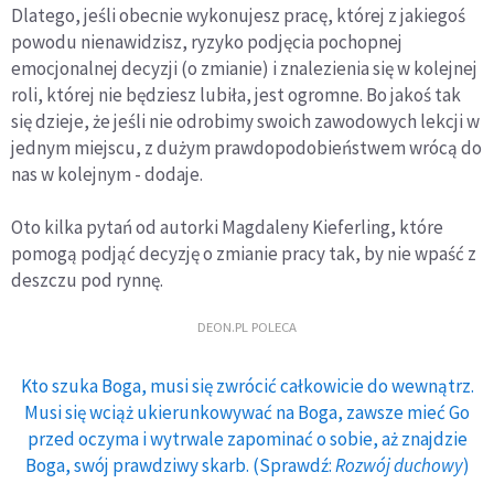
Dlatego, jeśli obecnie wykonujesz pracę, której z jakiegoś
powodu nienawidzisz, ryzyko podjęcia pochopnej
emocjonalnej decyzji (o zmianie) i znalezienia się w kolejnej
roli, której nie będziesz lubiła, jest ogromne. Bo jakoś tak
się dzieje, że jeśli nie odrobimy swoich zawodowych lekcji w
jednym miejscu, z dużym prawdopodobieństwem wrócą do
nas w kolejnym - dodaje.
Oto kilka pytań od autorki Magdaleny Kieferling, które
pomogą podjąć decyzję o zmianie pracy tak, by nie wpaść z
deszczu pod rynnę.
DEON.PL POLECA
Kto szuka Boga, musi się zwrócić całkowicie do wewnątrz.
Musi się wciąż ukierunkowywać na Boga, zawsze mieć Go
przed oczyma i wytrwale zapominać o sobie, aż znajdzie
Boga, swój prawdziwy skarb. (Sprawdź:
Rozwój duchowy
)