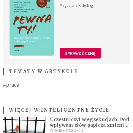
Magdalena Kieferling
SPRAWDŹ CENĘ
TEMATY W ARTYKULE
#praca
WIĘCEJ W:
INTELIGENTNE ŻYCIE
Uczestniczył w egzekucjach. Pod
wpływem słów papieża zmienił
zdanie
INTELIGENTNE ŻYCIE