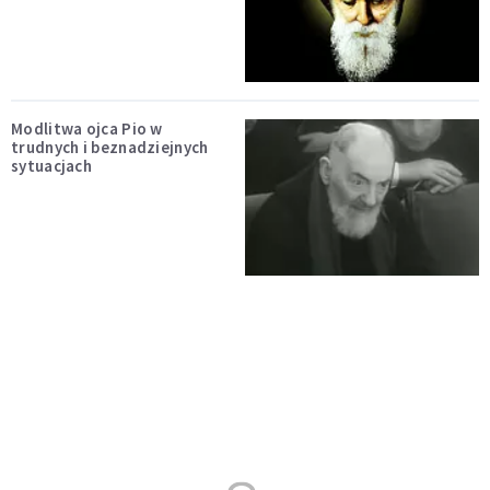
Modlitwa ojca Pio w
trudnych i beznadziejnych
sytuacjach