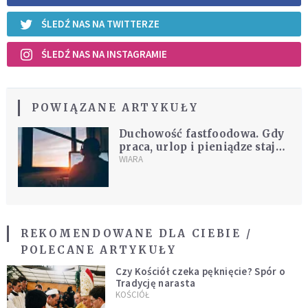
ŚLEDŹ NAS NA TWITTERZE
ŚLEDŹ NAS NA INSTAGRAMIE
POWIĄZANE ARTYKUŁY
Duchowość fastfoodowa. Gdy
praca, urlop i pieniądze stają
się złotą klatką
WIARA
REKOMENDOWANE DLA CIEBIE /
POLECANE ARTYKUŁY
Czy Kościół czeka pęknięcie? Spór o
Tradycję narasta
KOŚCIÓŁ