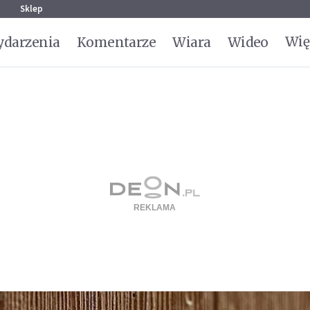
g
Sklep
Wię
darzenia
Komentarze
Wiara
Wideo