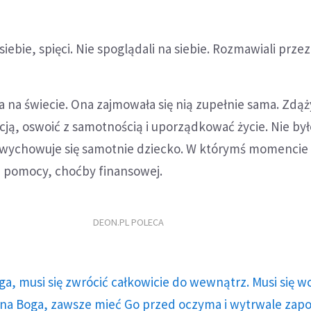
siebie, spięci. Nie spoglądali na siebie. Rozmawiali prze
ła na świecie. Ona zajmowała się nią zupełnie sama. Zdąż
cją, oswoić z samotnością i uporządkować życie. Nie było
 wychowuje się samotnie dziecko. W którymś momencie pę
e pomocy, choćby finansowej.
DEON.PL POLECA
ga, musi się zwrócić całkowicie do wewnątrz. Musi się w
a Boga, zawsze mieć Go przed oczyma i wytrwale zap