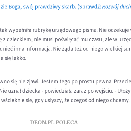
dzie Boga, swój prawdziwy skarb. (Sprawdź:
Rozwój duc
 tak wypełniła rubrykę urzędowego pisma. Nie oczekuje 
ę z dzieckiem, nie musi poświęcać mu czasu, ale w urzę
nieć inna informacja. Nie żąda też od niego wielkiej su
je się lekko.
ewno się nie zjawi. Jestem tego po prostu pewna. Przecie
ie uznał dziecka - powiedziała zaraz po wejściu. - Ułoży
z wścieknie się, gdy usłyszy, że czegoś od niego chcemy.
DEON.PL POLECA