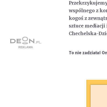
Przekrzykujemy
wspólnego z ko
kogoś z zewnątr
sztuce mediacj
Chechelska-Dzi
To nie zadziała! O