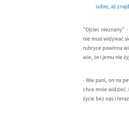
sobie, aż znaj
"Ojciec nieznany" -
nie musi widywać si
rubryce powinna wid
wie, że i jemu nie ży
- Wie pani, on na p
chce mnie widzieć. N
życie bez nas i tera