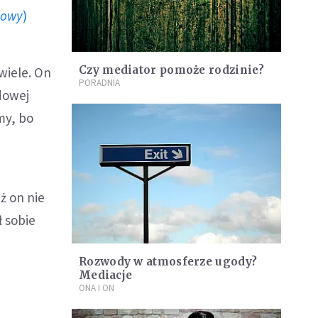
howy
)
Czy mediator pomoże rodzinie?
wiele. On
PORADNIA
dowej
my, bo
ż on nie
ł sobie
Rozwody w atmosferze ugody?
Mediacje
ONA I ON