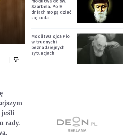
modlitwa do św.
Szarbela. Po 9
dniach mogą dziać
się cuda
Modlitwa ojca Pio
w trudnych i
beznadziejnych
sytuacjach
ę
lżejszym
jeśli
m rady.
wa.