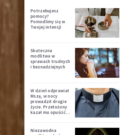
Potrzebujesz
pomocy?
Pomodlimy się w
Twojej intencji
Skuteczna
modlitwa w
sprawach trudnych
i beznadziejnych
W dzień odprawiał
Mszę, w nocy
prowadził drugie
życie. Przełożony
kazał mu opuścić
zakon
Niezawodna