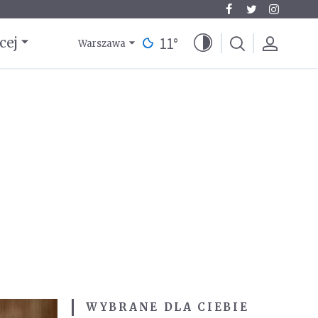
11
°
cej
Warszawa
WYBRANE DLA CIEBIE