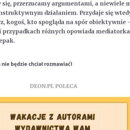
 się, przerzucamy argumentami, a niewiele 
nstruktywnym działaniem. Przydaje się wte
z, kogoś, kto spogląda na spór obiektywnie -
i i przypadkach różnych opowiada mediatork
epak.
n nie będzie chciał rozmawiać!
DEON.PL POLECA