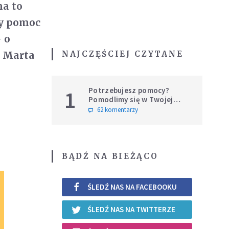
ma to
dy pomoc
 o
NAJCZĘŚCIEJ CZYTANE
a Marta
Potrzebujesz pomocy?
1
Pomodlimy się w Twojej
intencji
62 komentarzy
BĄDŹ NA BIEŻĄCO
ŚLEDŹ NAS NA FACEBOOKU
ŚLEDŹ NAS NA TWITTERZE