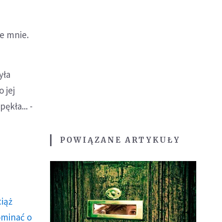
ze mnie.
yła
 jej
kła... -
POWIĄZANE ARTYKUŁY
ciąż
ominać o