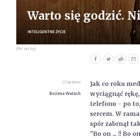
Warto się godzić. N
INTELIGENTNE ŻYCIE
(fot. sxc.hu)
13 lat temu
Jak co roku med
wyciągnąć rękę,
Bożena Wałach
telefonu - po to
sercem. W ramac
spór zabrnął tak
"Bo on ... !! Bo