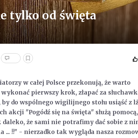
ie tylko od święta
iatorzy w całej Polsce przekonują, że warto
 wykonać pierwszy krok, złapać za słuchawk
, by do wspólnego wigilijnego stołu usiąść z 
h akcji "Pogódź się na święta" służą pomocą, 
 daleko, że sami nie potrafimy dać sobie z ni
 ona ... !!" - nierzadko tak wygląda nasza rozmo