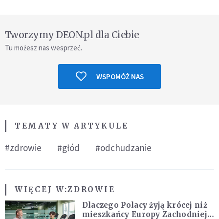
Tworzymy DEON.pl dla Ciebie
Tu możesz nas wesprzeć.
WSPOMÓŻ NAS
TEMATY W ARTYKULE
#zdrowie
#głód
#odchudzanie
WIĘCEJ W:
ZDROWIE
Dlaczego Polacy żyją krócej niż
mieszkańcy Europy Zachodniej?