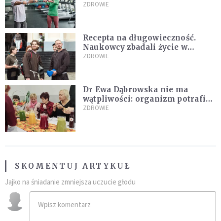
Ekspertka wskazuje główne
ZDROWIE
przyczyny
Recepta na długowieczność.
Naukowcy zbadali życie w
klasztorach
ZDROWIE
Dr Ewa Dąbrowska nie ma
wątpliwości: organizm potrafi
leczyć się sam
ZDROWIE
SKOMENTUJ ARTYKUŁ
Jajko na śniadanie zmniejsza uczucie głodu