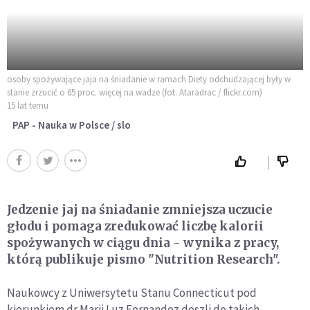
osoby spożywające jaja na śniadanie w ramach Diety odchudzającej były w
stanie zrzucić o 65 proc. więcej na wadze (fot. Ataradrac / flickr.com)
15 lat temu
PAP - Nauka w Polsce / slo
Jedzenie jaj na śniadanie zmniejsza uczucie
głodu i pomaga zredukować liczbę kalorii
spożywanych w ciągu dnia - wynika z pracy,
którą publikuje pismo "Nutrition Research".
Naukowcy z Uniwersytetu Stanu Connecticut pod
kierunkiem dr Marii Luz Fernandez doszli do takich