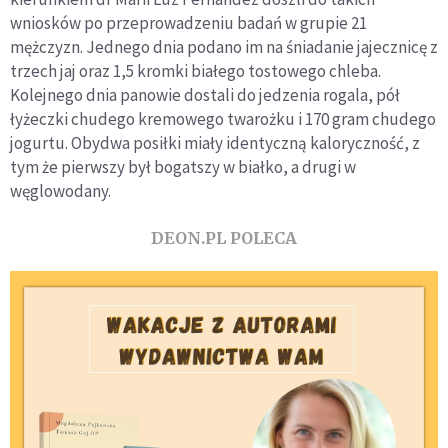
wniosków po przeprowadzeniu badań w grupie 21
mężczyzn. Jednego dnia podano im na śniadanie jajecznicę z
trzech jaj oraz 1,5 kromki białego tostowego chleba.
Kolejnego dnia panowie dostali do jedzenia rogala, pół
łyżeczki chudego kremowego twarożku i 170 gram chudego
jogurtu. Obydwa posiłki miały identyczną kaloryczność, z
tym że pierwszy był bogatszy w białko, a drugi w
węglowodany.
DEON.PL POLECA