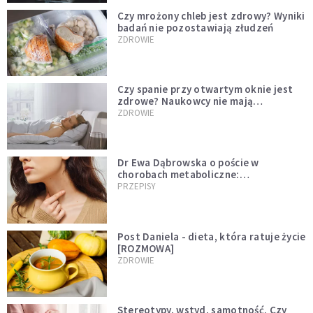
Czy mrożony chleb jest zdrowy? Wyniki
badań nie pozostawiają złudzeń
ZDROWIE
Czy spanie przy otwartym oknie jest
zdrowe? Naukowcy nie mają
wątpliwości
ZDROWIE
Dr Ewa Dąbrowska o poście w
chorobach metaboliczne:
niedoczynność tarczycy ustępuje
PRZEPISY
Post Daniela - dieta, która ratuje życie
[ROZMOWA]
ZDROWIE
Stereotypy, wstyd, samotność. Czy