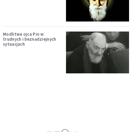
Modlitwa ojca Pio w
trudnych i beznadziejnych
sytuacjach