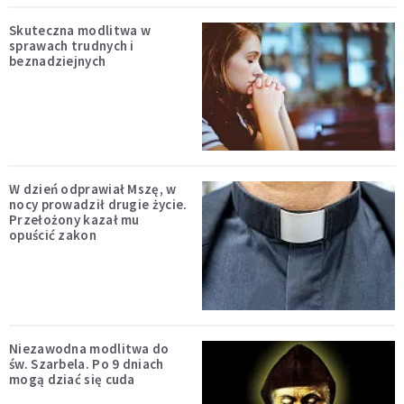
Skuteczna modlitwa w
sprawach trudnych i
beznadziejnych
W dzień odprawiał Mszę, w
nocy prowadził drugie życie.
Przełożony kazał mu
opuścić zakon
Niezawodna modlitwa do
św. Szarbela. Po 9 dniach
mogą dziać się cuda