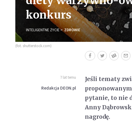
diety warzywno-ow
konkurs
INTELIGENTNE ŻYCIE
ZDROWIE
(fot. shutterstock.com)
7 lat temu
Jeśli tematy 
proponowanym p
Redakcja DEON.pl
pytanie, to nie
Anny Dąbrowskie
nagrodę.