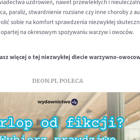
iadectwa uzdrowień, nawet przewlekłych i nieuleczal
ca, paraliż, stwardnienie rozsiane czy inne choroby z au
olić sobie na komfort sprawdzenia niezwykłej skuteczn
ej opartej na okresowym spożywaniu warzyw i owoców.
asz więcej o tej niezwykłej diecie warzywno-owoco
DEON.PL POLECA