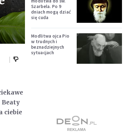
e
modlitwa do św.
Szarbela. Po 9
dniach mogą dziać
się cuda
Modlitwa ojca Pio
w trudnych i
beznadziejnych
sytuacjach
 ciekawe
k Beaty
a ciebie