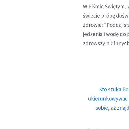
W Piśmie Świętym, 
świecie próbę dośw
zdrowie: "Poddaj sł
jedzenia i wodę do p
zdrowszy niż innyc
Kto szuka Bo
ukierunkowywać n
sobie, aż znaj