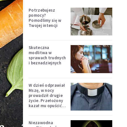
Potrzebujesz
pomocy?
Pomodlimy się w
Twojej intencji
Skuteczna
modlitwa w
sprawach trudnych
i beznadziejnych
W dzień odprawiał
Mszę, w nocy
prowadził drugie
życie. Przełożony
kazał mu opuścić
zakon
Niezawodna