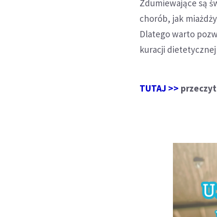
Zdumiewające są św
chorób, jak miażdży
Dlatego warto pozw
kuracji dietetyczn
TUTAJ >>
przeczyt