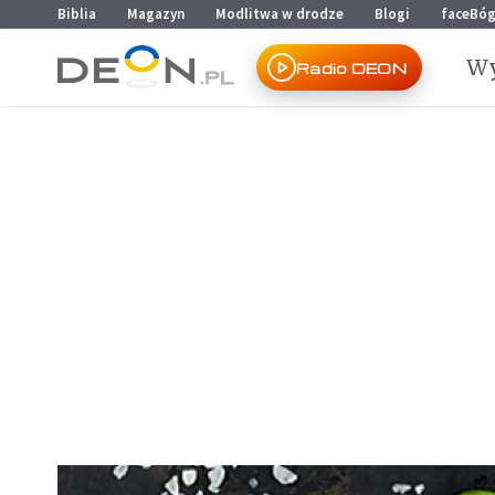
Przejdź do menu głównego
Przejdź do treści
Biblia
Magazyn
Modlitwa w drodze
Blogi
faceBó
Wy
Radio DEON