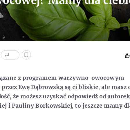
ocowej? Mamy dla ciebi
związane z programem warzywno-owocowym
rzez Ewę Dąbrowską są ci bliskie, ale masz
 dość, że możesz uzyskać odpowiedź od autore
j i Pauliny Borkowskiej, to jeszcze mamy dl