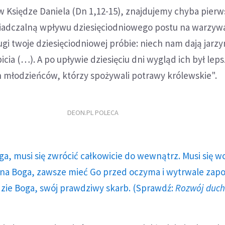
w Księdze Daniela (Dn 1,12-15), znajdujemy chyba pierw
iadczalną wpływu dziesięciodniowego postu na warzyw
ugi twoje dziesięciodniowej próbie: niech nam dają jarz
icia (…). A po upływie dziesięciu dni wygląd ich był leps
h młodzieńców, którzy spożywali potrawy królewskie".
DEON.PL POLECA
ga, musi się zwrócić całkowicie do wewnątrz. Musi się w
a Boga, zawsze mieć Go przed oczyma i wytrwale zap
dzie Boga, swój prawdziwy skarb. (Sprawdź:
Rozwój duc