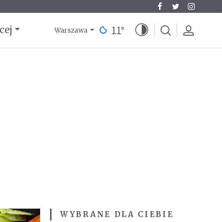
11
°
cej
Warszawa
WYBRANE DLA CIEBIE