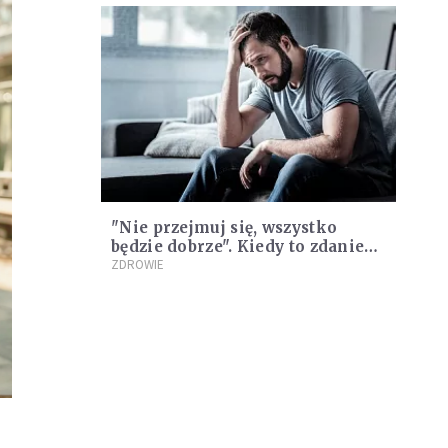
"Nie przejmuj się, wszystko
będzie dobrze". Kiedy to zdanie
może zabić?
ZDROWIE