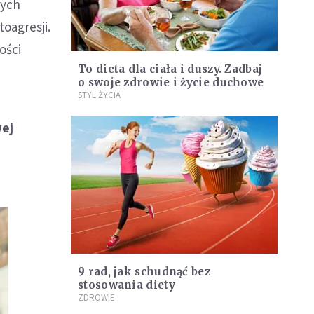
nych
toagresji.
ości
To dieta dla ciała i duszy. Zadbaj
o swoje zdrowie i życie duchowe
STYL ŻYCIA
wej
9 rad, jak schudnąć bez
stosowania diety
ZDROWIE