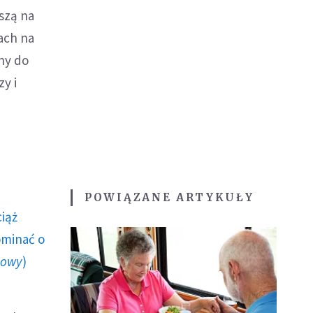
szą na
ach na
yny do
zy i
POWIĄZANE ARTYKUŁY
ciąż
ominać o
howy
)