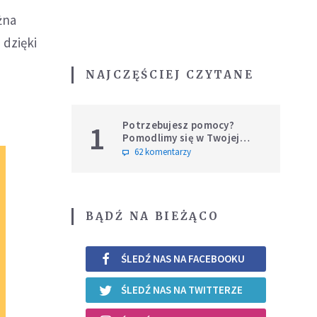
żna
 dzięki
NAJCZĘŚCIEJ CZYTANE
Potrzebujesz pomocy?
1
Pomodlimy się w Twojej
intencji
62 komentarzy
BĄDŹ NA BIEŻĄCO
ŚLEDŹ NAS NA FACEBOOKU
ŚLEDŹ NAS NA TWITTERZE