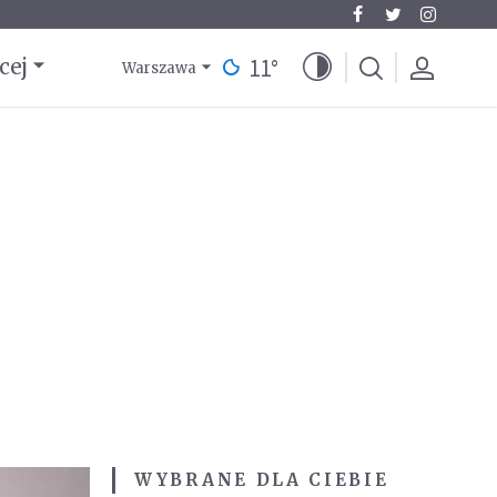
11
°
cej
Warszawa
WYBRANE DLA CIEBIE