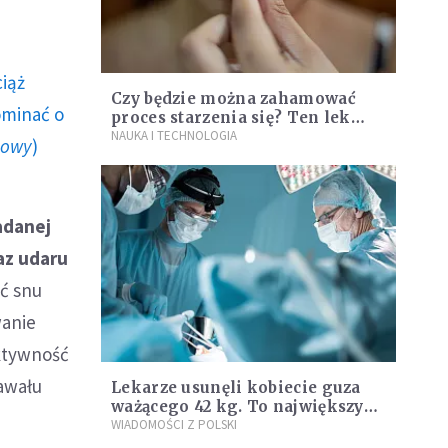
ciąż
Czy będzie można zahamować
ominać o
proces starzenia się? Ten lek
daje obiecujące wyniki
NAUKA I TECHNOLOGIA
howy
)
adanej
az udaru
ć snu
wanie
ktywność
zawału
Lekarze usunęli kobiecie guza
ważącego 42 kg. To największy
guz jaki usunięto w Polsce
WIADOMOŚCI Z POLSKI