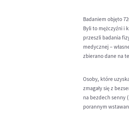
Badaniem objęto 720
Byli to mężczyźni i
przeszli badania fiz
medycznej – własnej
zbierano dane na t
Osoby, które uzyska
zmagały się z bezse
na bezdech senny (z
porannym wstawani