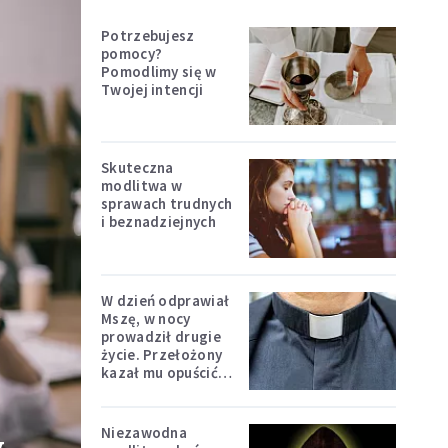
Potrzebujesz
pomocy?
Pomodlimy się w
Twojej intencji
Skuteczna
modlitwa w
sprawach trudnych
i beznadziejnych
W dzień odprawiał
Mszę, w nocy
prowadził drugie
życie. Przełożony
kazał mu opuścić
zakon
Niezawodna