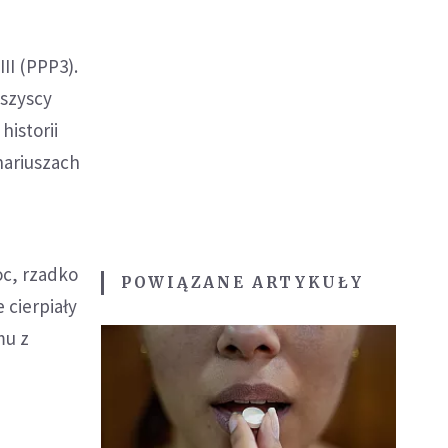
II (PPP3).
Wszyscy
historii
nariuszach
oc, rzadko
POWIĄZANE ARTYKUŁY
 cierpiały
mu z