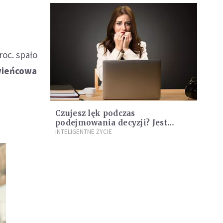
roc. spało
 wieńcowa
Czujesz lęk podczas
podejmowania decyzji? Jest
sposób, aby to przezwyciężyć
INTELIGENTNE ŻYCIE