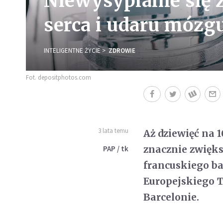
Niewysypianie się 
serca i udaru mózg
INTELIGENTNE ŻYCIE
ZDROWIE
Fot. depositphotos.com
3 lata temu
Aż dziewięć na 
znacznie zwięks
PAP / tk
francuskiego b
Europejskiego T
Barcelonie.