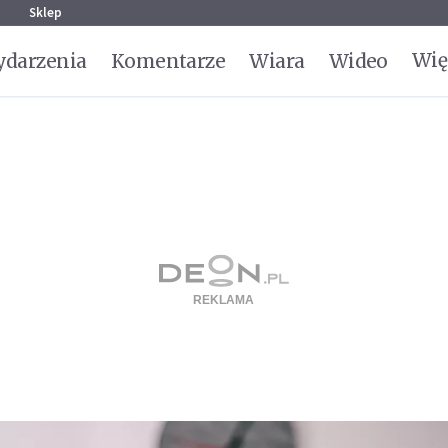
g
Sklep
Wię
darzenia
Komentarze
Wiara
Wideo