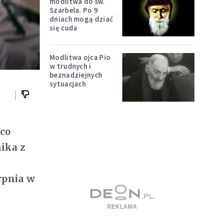
y
modlitwa do św.
Szarbela. Po 9
dniach mogą dziać
się cuda
Modlitwa ojca Pio
w trudnych i
beznadziejnych
sytuacjach
 co
ika z
rpnia w