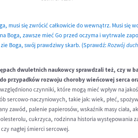
ga, musi się zwrócić całkowicie do wewnątrz. Musi się w
a Boga, zawsze mieć Go przed oczyma i wytrwale zap
dzie Boga, swój prawdziwy skarb. (Sprawdź:
Rozwój duc
stępach dwuletnich naukowcy sprawdzali też, czy w b
 do przypadków rozwoju choroby wieńcowej serca or
uwzględniono czynniki, które mogą mieć wpływ na jakoś
ób sercowo-naczyniowych, takie jak: wiek, płeć, spoży
ny zawód, palenie papierosów, wskaźnik masy ciała, a
olesterolu, cukrzyca, rodzinna historia występowania 
czy nagłej śmierci sercowej.