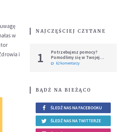
d uwagę
NAJCZĘŚCIEJ CZYTANE
hałas w
tor
Potrzebujesz pomocy?
1
drowia i
Pomodlimy się w Twojej
intencji
62 komentarzy
BĄDŹ NA BIEŻĄCO
ŚLEDŹ NAS NA FACEBOOKU
ŚLEDŹ NAS NA TWITTERZE