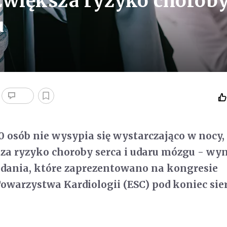
zwiększa ryzyko chorob
u
10 osób nie wysypia się wystarczająco w nocy,
za ryzyko choroby serca i udaru mózgu - wyn
adania, które zaprezentowano na kongresie
owarzystwa Kardiologii (ESC) pod koniec sie