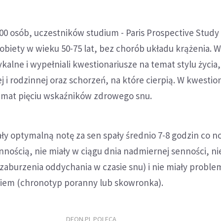
0 osób, uczestników studium - Paris Prospective Study I
 kobiety w wieku 50-75 lat, bez chorób układu krążenia. 
ykalne i wypełniali kwestionariusze na temat stylu życia, 
 i rodzinnej oraz schorzeń, na które cierpią. W kwestio
emat pięciu wskaźników zdrowego snu.
ły optymalną notę za sen spały średnio 7-8 godzin co n
nnością, nie miały w ciągu dnia nadmiernej senności, nie
aburzenia oddychania w czasie snu) i nie miały proble
em (chronotyp poranny lub skowronka).
DEON.PL POLECA