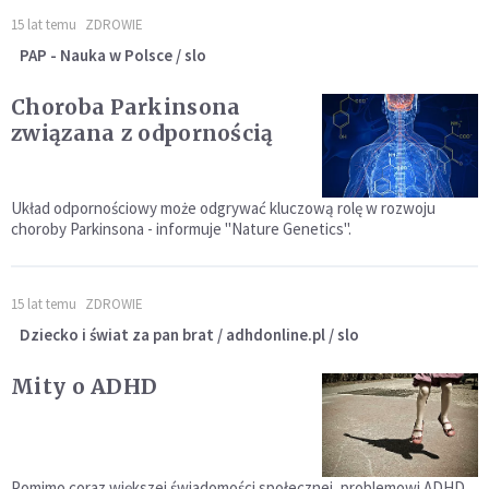
15 lat temu
ZDROWIE
PAP - Nauka w Polsce / slo
Choroba Parkinsona
związana z odpornością
Układ odpornościowy może odgrywać kluczową rolę w rozwoju
choroby Parkinsona - informuje "Nature Genetics".
15 lat temu
ZDROWIE
Dziecko i świat za pan brat / adhdonline.pl / slo
Mity o ADHD
Pomimo coraz większej świadomości społecznej, problemowi ADHD