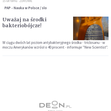
15 lat temu
ZDROWIE
PAP - Nauka w Polsce / slo
Uważaj na środki
bakteriobójcze!
W ciągu dwóch lat poziom antybakteryjnego środka - triclosanu - w
moczu Amerykanów wzrósł o 40 procent - informuje "New Scientist".