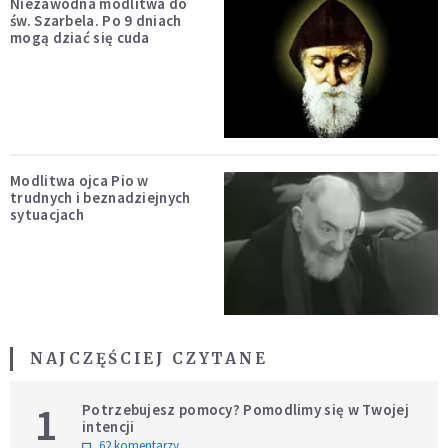
Niezawodna modlitwa do
św. Szarbela. Po 9 dniach
mogą dziać się cuda
Modlitwa ojca Pio w
trudnych i beznadziejnych
sytuacjach
NAJCZĘŚCIEJ CZYTANE
1
Potrzebujesz pomocy? Pomodlimy się w Twojej
intencji
62 komentarzy