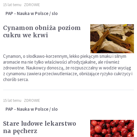
15 lat temu
ZDROWIE
PAP - Nauka w Polsce / slo
Cynamon obniża poziom
cukru we krwi
Cynamon, o słodkawo-korzennym, lekko piekącym smaku i silnym
aromacie ma nie tylko właściwości afrodyzjakalne, ale również
zdrowotne. Naukowcy donoszą, że rozpuszczalny w wodzie wyciąg
z cynamonu zawiera przeciwutleniacze, obniżające ryzyko cukrzycy i
chorób serca.
15 lat temu
ZDROWIE
PAP - Nauka w Polsce / slo
Stare ludowe lekarstwo
na pęcherz