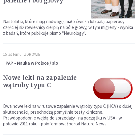
palenie i ból głowy
Nastolatki, które mają nadwagę, mało ćwiczą lub palą papierosy
częściej niż rówieśnicy cierpią na bóle głowy, w tym migreny - wynika
z badań, które publikuje pismo "Neurology".
15 lat temu
ZDROWIE
PAP - Nauka w Polsce / slo
Nowe leki na zapalenie
wątroby typu C
Dwa nowe leki na wirusowe zapalenie wątroby typu C (HCV) o dużej
skuteczności, przechodzą pomyślnie testy kliniczne.
Prawdopodobnie wejdą do sprzedaży - na początku w USA - w
połowie 2011 roku - poinformował portal Nature News.