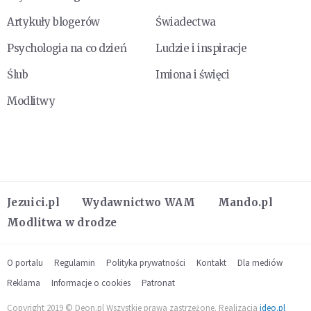
Artykuły blogerów
Świadectwa
Psychologia na co dzień
Ludzie i inspiracje
Ślub
Imiona i święci
Modlitwy
Jezuici.pl
Wydawnictwo WAM
Mando.pl
Modlitwa w drodze
O portalu
Regulamin
Polityka prywatności
Kontakt
Dla mediów
Reklama
Informacje o cookies
Patronat
Copyright 2019 © Deon.pl Wszystkie prawa zastrzeżone. Realizacja
ideo.pl