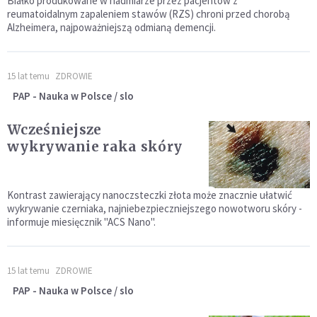
Białko produkowane w nadmiarze przez pacjentów z
reumatoidalnym zapaleniem stawów (RZS) chroni przed chorobą
Alzheimera, najpoważniejszą odmianą demencji.
15 lat temu
ZDROWIE
PAP - Nauka w Polsce / slo
Wcześniejsze
wykrywanie raka skóry
Kontrast zawierający nanoczsteczki złota może znacznie ułatwić
wykrywanie czerniaka, najniebezpieczniejszego nowotworu skóry -
informuje miesięcznik "ACS Nano".
15 lat temu
ZDROWIE
PAP - Nauka w Polsce / slo