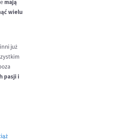
że
mają
nąć wielu
nni już
szystkim
 poza
 pasji i
ciąż