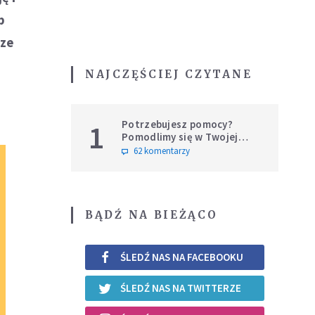
b
sze
NAJCZĘŚCIEJ CZYTANE
Potrzebujesz pomocy?
1
Pomodlimy się w Twojej
intencji
62 komentarzy
BĄDŹ NA BIEŻĄCO
ŚLEDŹ NAS NA FACEBOOKU
ŚLEDŹ NAS NA TWITTERZE