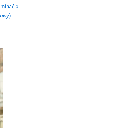
ominać o
howy
)