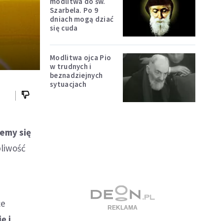
modlitwa do św.
Szarbela. Po 9
dniach mogą dziać
się cuda
Modlitwa ojca Pio
w trudnych i
beznadziejnych
sytuacjach
jemy się
liwość
że
ę i