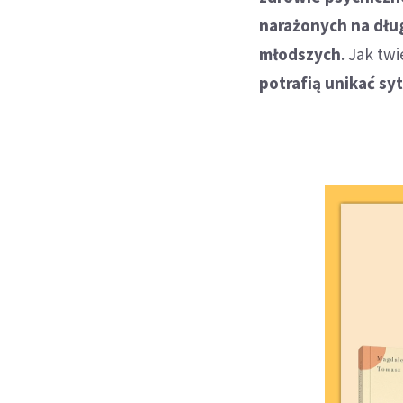
narażonych na dług
młodszych
. Jak tw
potrafią unikać sy