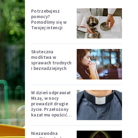
Potrzebujesz
pomocy?
Pomodlimy się w
Twojej intencji
Skuteczna
modlitwa w
sprawach trudnych
i beznadziejnych
W dzień odprawiał
Mszę, w nocy
prowadził drugie
życie. Przełożony
kazał mu opuścić
zakon
Niezawodna