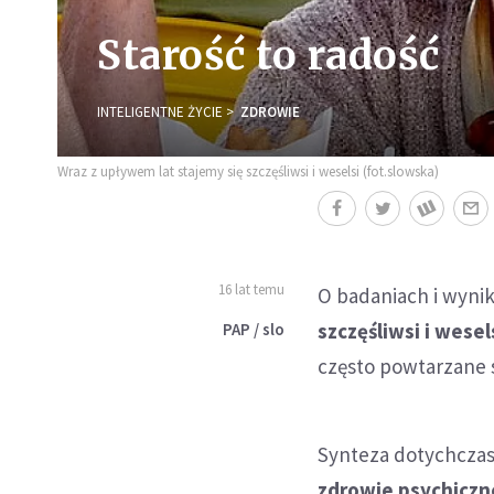
Starość to radość
INTELIGENTNE ŻYCIE
ZDROWIE
Wraz z upływem lat stajemy się szczęśliwsi i weselsi (fot.slowska)
16 lat temu
O badaniach i wyni
szczęśliwsi i wesel
PAP / slo
często powtarzane s
Synteza dotychczaso
zdrowie psychiczne