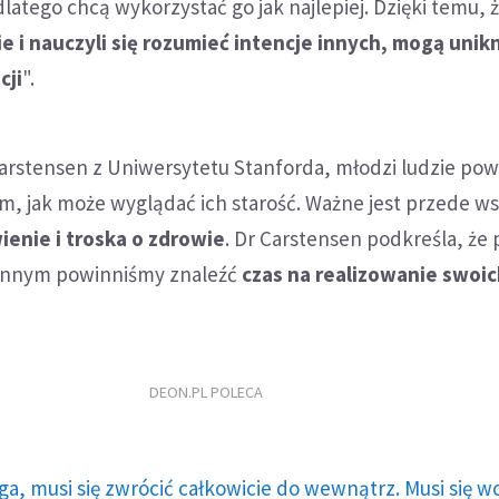
dlatego chcą wykorzystać go jak najlepiej. Dzięki temu, 
 i nauczyli się rozumieć intencje innych, mogą unik
cji
".
rstensen z Uniwersytetu Stanforda, młodzi ludzie powi
m, jak może wyglądać ich starość. Ważne jest przede w
enie i troska o zdrowie
. Dr Carstensen podkreśla, że
zinnym powinniśmy znaleźć
czas na realizowanie swoich
DEON.PL POLECA
ga, musi się zwrócić całkowicie do wewnątrz. Musi się w