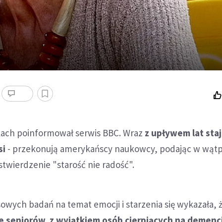
kach poinformował serwis BBC. Wraz
z
upływem lat sta
si
- przekonują amerykańscy naukowcy, podając w wątp
twierdzenie "starość nie radość".
wych badań na temat emocji i starzenia się wykazała, 
 seniorów, z wyjątkiem osób cierpiących na demencj