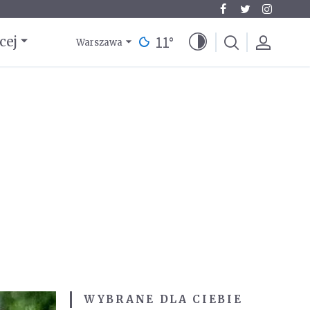
11
°
cej
Warszawa
WYBRANE DLA CIEBIE