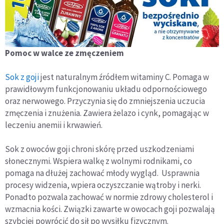
Pomoc w walce ze zmęczeniem
Sok z goji
jest naturalnym źródłem witaminy C. Pomaga w
prawidłowym funkcjonowaniu układu odpornościowego
oraz nerwowego. Przyczynia się do zmniejszenia uczucia
zmęczenia i znużenia. Zawiera żelazo i cynk, pomagając w
leczeniu anemii i krwawień.
Sok z owoców goji chroni skórę przed uszkodzeniami
słonecznymi. Wspiera walkę z wolnymi rodnikami, co
pomaga na dłużej zachować młody wygląd. Usprawnia
procesy widzenia, wpiera oczyszczanie wątroby i nerki.
Ponadto pozwala zachować w normie zdrowy cholesterol i
wzmacnia kości. Związki zawarte w owocach goji pozwalają
szybciej powrócić do sił po wysiłku fizycznym.