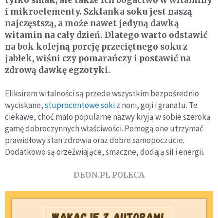
tylko smak, ale także ich bogactwo w witaminy
i mikroelementy. Szklanka soku jest naszą
najczęstszą, a może nawet jedyną dawką
witamin na cały dzień. Dlatego warto odstawić
na bok kolejną porcję przeciętnego soku z
jabłek, wiśni czy pomarańczy i postawić na
zdrową dawkę egzotyki.
Eliksirem witalności są przede wszystkim bezpośrednio
wyciskane,
stuprocentowe soki
z noni, goji i granatu. Te
ciekawe, choć mało popularne nazwy kryją w sobie szeroką
gamę dobroczynnych właściwości. Pomogą one utrzymać
prawidłowy stan zdrowia oraz dobre samopoczucie.
Dodatkowo są orzeźwiające, smaczne, dodają sił i energii.
DEON.PL POLECA