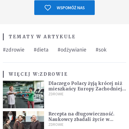
WSPOMÓŻ NAS
TEMATY W ARTYKULE
#zdrowie
#dieta
#odżywianie
#sok
WIĘCEJ W:
ZDROWIE
Dlaczego Polacy żyją krócej niż
mieszkańcy Europy Zachodniej?
Ekspertka wskazuje główne
ZDROWIE
przyczyny
Recepta na długowieczność.
Naukowcy zbadali życie w
klasztorach
ZDROWIE