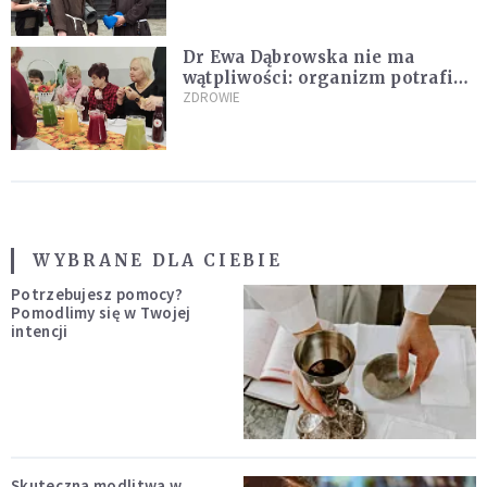
Dr Ewa Dąbrowska nie ma
wątpliwości: organizm potrafi
leczyć się sam
ZDROWIE
WYBRANE DLA CIEBIE
Potrzebujesz pomocy?
Pomodlimy się w Twojej
intencji
Skuteczna modlitwa w