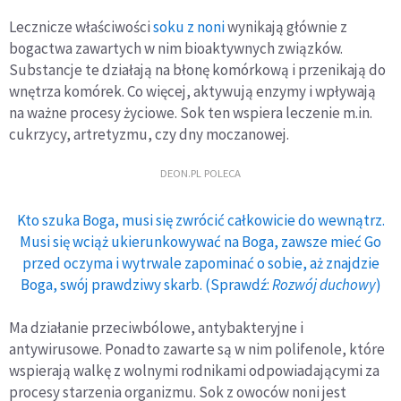
Lecznicze właściwości
soku z noni
wynikają głównie z
bogactwa zawartych w nim bioaktywnych związków.
Substancje te działają na błonę komórkową i przenikają do
wnętrza komórek. Co więcej, aktywują enzymy i wpływają
na ważne procesy życiowe. Sok ten wspiera leczenie m.in.
cukrzycy, artretyzmu, czy dny moczanowej.
DEON.PL POLECA
Kto szuka Boga, musi się zwrócić całkowicie do wewnątrz.
Musi się wciąż ukierunkowywać na Boga, zawsze mieć Go
przed oczyma i wytrwale zapominać o sobie, aż znajdzie
Boga, swój prawdziwy skarb. (Sprawdź:
Rozwój duchowy
)
Ma działanie przeciwbólowe, antybakteryjne i
antywirusowe. Ponadto zawarte są w nim polifenole, które
wspierają walkę z wolnymi rodnikami odpowiadającymi za
procesy starzenia organizmu. Sok z owoców noni jest