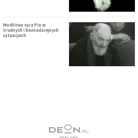
Modlitwa ojca Pio w
trudnych i beznadziejnych
sytuacjach