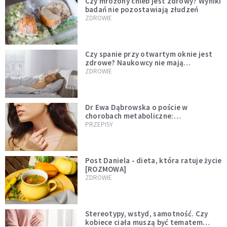
Czy mrożony chleb jest zdrowy? Wyniki
badań nie pozostawiają złudzeń
ZDROWIE
Czy spanie przy otwartym oknie jest
zdrowe? Naukowcy nie mają
wątpliwości
ZDROWIE
Dr Ewa Dąbrowska o poście w
chorobach metaboliczne:
niedoczynność tarczycy ustępuje
PRZEPISY
Post Daniela - dieta, która ratuje życie
[ROZMOWA]
ZDROWIE
Stereotypy, wstyd, samotność. Czy
kobiece ciała muszą być tematem