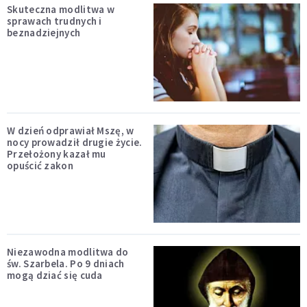
Skuteczna modlitwa w
sprawach trudnych i
beznadziejnych
W dzień odprawiał Mszę, w
nocy prowadził drugie życie.
Przełożony kazał mu
opuścić zakon
Niezawodna modlitwa do
św. Szarbela. Po 9 dniach
mogą dziać się cuda