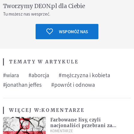
Tworzymy DEON.pl dla Ciebie
Tu możesz nas wesprzeć.
WSPOMÓŻ NAS
TEMATY W ARTYKULE
#wiara
#aborcja
#mężczyzna i kobieta
#jonathan jeffes
#powrót i odnowa
WIĘCEJ W:
KOMENTARZE
Farbowane lisy, czyli
nacjonaliści przebrani za
chrześcijan
KOMENTARZE