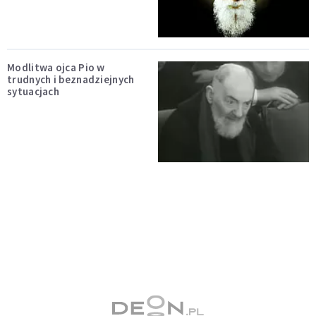
Modlitwa ojca Pio w
trudnych i beznadziejnych
sytuacjach