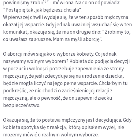
powinniśmy zrobić?" - mówi ona. Na co on odpowiada:
"Postąpię tak, jak będziesz chciała".
W pierwszej chwili wydaje się, że w ten sposób mężczyzna
okazał jej wsparcie. Gdy jednak uważniej wsłuchać się w ten
komunikat, okazuje się, że ma on drugie dno: "Zrobimy to,
co uważasz za słuszne. Mam na myśli aborcję".
O aborcji mówi się jako o wyborze kobiety. Co jednak
nazywamy wolnym wyborem? Kobieta do podjęcia decyzji
w poczuciu wolności potrzebuje zapewnienia ze strony
mężczyzny, że jeśli zdecyduje się na urodzenie dziecka,
będzie mogła liczyć na jego pełne wsparcie. Chciałbym tu
podkreślić, że nie chodzi o zacieśnienie jej relacji z
mężczyzną, ale o pewność, że on zapewni dziecku
bezpieczeństwo.
Okazuje się, że to postawa mężczyzny jest decydująca. Gdy
kobieta spotyka się z reakcją, którą opisałem wyżej, nie
możemy mówić o realnym wolnym wyborze.