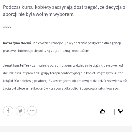
Podczas kursu kobiety zaczynają dostrzegać, że decyzja o
aborcji nie była wolnym wyborem.
****
Katarzyna Nocuń
- na co dzień relacjonuje wydarzenia polityczne dla agencji
prasowej. Interesuje się polityką zagraniczną i reportażem
Jonathan Jeffes
- zajmuje się poradnictwem w dziedzinie ciąży kryzysowej, od
dwudziestu lat prowadzi grupy terapii poaborcyjnej dla kobiet i mężczyzn. Autor
książki "Co dzieje się po aborcji?". Jest mężem, ojcem dwójki dzieci. Przez większość
życia był pilotem helikopterów - pracował dla policji i pogotowia ratunkowego.