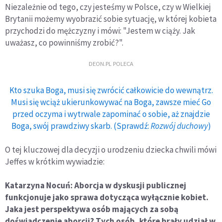
Niezależnie od tego, czy jesteśmy w Polsce, czy w Wielkiej
Brytanii możemy wyobrazić sobie sytuację, w której kobieta
przychodzi do mężczyzny i mówi: "Jestem w ciąży. Jak
uważasz, co powinniśmy zrobić?".
DEON.PL POLECA
Kto szuka Boga, musi się zwrócić całkowicie do wewnątrz.
Musi się wciąż ukierunkowywać na Boga, zawsze mieć Go
przed oczyma i wytrwale zapominać o sobie, aż znajdzie
Boga, swój prawdziwy skarb. (Sprawdź:
Rozwój duchowy
)
O tej kluczowej dla decyzji o urodzeniu dziecka chwili mówi
Jeffes w krótkim wywiadzie:
Katarzyna Nocuń: Aborcja w dyskusji publicznej
funkcjonuje jako sprawa dotycząca wyłącznie kobiet.
Jaka jest perspektywa osób mających za sobą
doświadczenie aborcji? Tych osób, które brały udział w