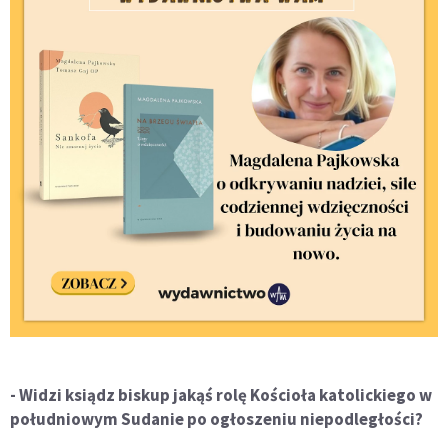
- Widzi ksiądz biskup jakąś rolę Kościoła katolickiego w
południowym Sudanie po ogłoszeniu niepodległości?