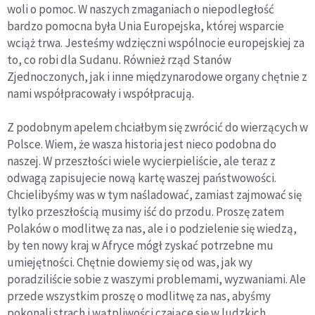
woli o pomoc. W naszych zmaganiach o niepodległość
bardzo pomocna była Unia Europejska, której wsparcie
wciąż trwa. Jesteśmy wdzięczni wspólnocie europejskiej za
to, co robi dla Sudanu. Również rząd Stanów
Zjednoczonych, jak i inne międzynarodowe organy chętnie z
nami współpracowały i współpracują.
Z podobnym apelem chciałbym się zwrócić do wierzących w
Polsce. Wiem, że wasza historia jest nieco podobna do
naszej. W przeszłości wiele wycierpieliście, ale teraz z
odwagą zapisujecie nową kartę waszej państwowości.
Chcielibyśmy was w tym naśladować, zamiast zajmować się
tylko przeszłością musimy iść do przodu. Proszę zatem
Polaków o modlitwę za nas, ale i o podzielenie się wiedzą,
by ten nowy kraj w Afryce mógł zyskać potrzebne mu
umiejętności. Chętnie dowiemy się od was, jak wy
poradziliście sobie z waszymi problemami, wyzwaniami. Ale
przede wszystkim proszę o modlitwę za nas, abyśmy
pokonali strach i wątpliwości czające się w ludzkich