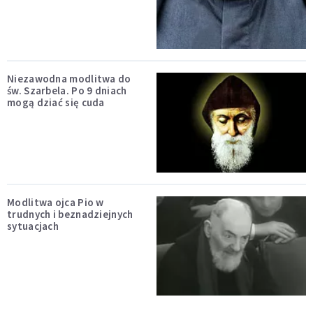
Niezawodna modlitwa do
św. Szarbela. Po 9 dniach
mogą dziać się cuda
Modlitwa ojca Pio w
trudnych i beznadziejnych
sytuacjach