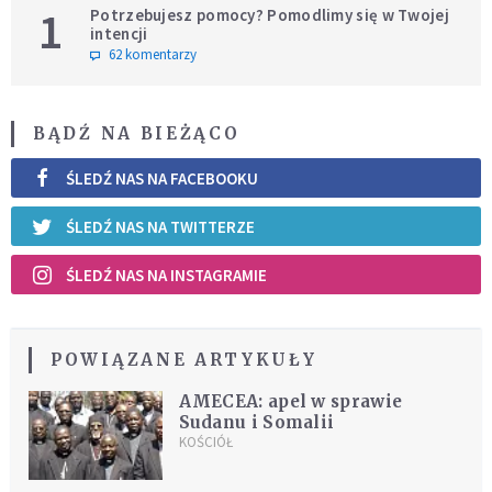
1
Potrzebujesz pomocy? Pomodlimy się w Twojej
intencji
62 komentarzy
BĄDŹ NA BIEŻĄCO
ŚLEDŹ NAS NA FACEBOOKU
ŚLEDŹ NAS NA TWITTERZE
ŚLEDŹ NAS NA INSTAGRAMIE
POWIĄZANE ARTYKUŁY
AMECEA: apel w sprawie
Sudanu i Somalii
KOŚCIÓŁ