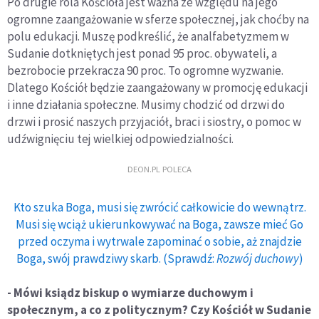
Po drugie rola Kościoła jest ważna ze względu na jego
ogromne zaangażowanie w sferze społecznej, jak choćby na
polu edukacji. Muszę podkreślić, że analfabetyzmem w
Sudanie dotkniętych jest ponad 95 proc. obywateli, a
bezrobocie przekracza 90 proc. To ogromne wyzwanie.
Dlatego Kościół będzie zaangażowany w promocję edukacji
i inne działania społeczne. Musimy chodzić od drzwi do
drzwi i prosić naszych przyjaciół, braci i siostry, o pomoc w
udźwignięciu tej wielkiej odpowiedzialności.
DEON.PL POLECA
Kto szuka Boga, musi się zwrócić całkowicie do wewnątrz.
Musi się wciąż ukierunkowywać na Boga, zawsze mieć Go
przed oczyma i wytrwale zapominać o sobie, aż znajdzie
Boga, swój prawdziwy skarb. (Sprawdź:
Rozwój duchowy
)
- Mówi ksiądz biskup o wymiarze duchowym i
społecznym, a co z politycznym? Czy Kościół w Sudanie