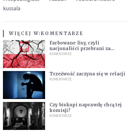
kussala
WIĘCEJ W:
KOMENTARZE
Farbowane lisy, czyli
nacjonaliści przebrani za
chrześcijan
KOMENTARZE
Trzeźwość zaczyna się w relacji
KOMENTARZE
Czy biskupi naprawdę chcą tej
komisji?
KOMENTARZE