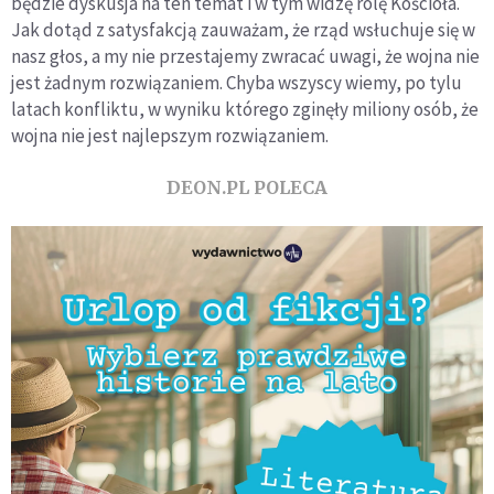
będzie dyskusja na ten temat i w tym widzę rolę Kościoła.
Jak dotąd z satysfakcją zauważam, że rząd wsłuchuje się w
nasz głos, a my nie przestajemy zwracać uwagi, że wojna nie
jest żadnym rozwiązaniem. Chyba wszyscy wiemy, po tylu
latach konfliktu, w wyniku którego zginęły miliony osób, że
wojna nie jest najlepszym rozwiązaniem.
DEON.PL POLECA