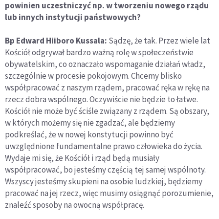
powinien uczestniczyć np. w tworzeniu nowego rządu
lub innych instytucji państwowych?
Bp Edward Hiiboro Kussala:
Sądzę, że tak. Przez wiele lat
Kościół odgrywał bardzo ważną rolę w społeczeństwie
obywatelskim, co oznaczało wspomaganie działań władz,
szczególnie w procesie pokojowym. Chcemy blisko
współpracować z naszym rządem, pracować ręka w rękę na
rzecz dobra wspólnego. Oczywiście nie będzie to łatwe.
Kościół nie może być ściśle związany z rządem. Są obszary,
w których możemy się nie zgadzać, ale będziemy
podkreślać, że w nowej konstytucji powinno być
uwzględnione fundamentalne prawo człowieka do życia.
Wydaje mi się, że Kościół i rząd będą musiały
współpracować, bo jesteśmy częścią tej samej wspólnoty.
Wszyscy jesteśmy skupieni na osobie ludzkiej, będziemy
pracować na jej rzecz, więc musimy osiągnąć porozumienie,
znaleźć sposoby na owocną współpracę.