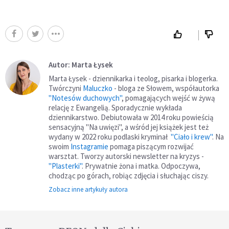
Autor: Marta Łysek
Marta Łysek - dziennikarka i teolog, pisarka i blogerka.
Twórczyni
Maluczko
- bloga ze Słowem, współautorka
"Notesów duchowych"
, pomagających wejść w żywą
relację z Ewangelią. Sporadycznie wykłada
dziennikarstwo. Debiutowała w 2014 roku powieścią
sensacyjną "Na uwięzi", a wśród jej książek jest też
wydany w 2022 roku podlaski kryminał
"Ciało i krew"
. Na
swoim
Instagramie
pomaga piszącym rozwijać
warsztat. Tworzy autorski newsletter na kryzys -
"Plasterki"
. Prywatnie żona i matka. Odpoczywa,
chodząc po górach, robiąc zdjęcia i słuchając ciszy.
Zobacz inne artykuły autora