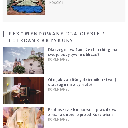
Skąd ta tradycja?
KOŚCIÓŁ
REKOMENDOWANE DLA CIEBIE /
POLECANE ARTYKUŁY
Dlaczego uważam, że churching ma
swoje pozytywne oblicze?
KOMENTARZE
Oto jak zabiliśmy dziennikarstwo (i
dlaczego mi z tym źle)
KOMENTARZE
Proboszcz z konkursu – prawdziwa
zmiana dopiero przed Kościołem
KOMENTARZE