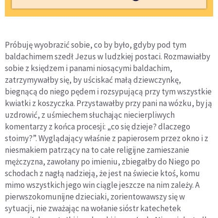
Próbuję wyobrazić sobie, co by było, gdyby pod tym
baldachimem szedł Jezus w ludzkiej postaci. Rozmawiałby
sobie z księdzem i panami niosącymi baldachim,
zatrzymywałby się, by uściskać małą dziewczynkę,
biegnącą do niego pędem i rozsypującą przy tym wszystkie
kwiatki z koszyczka. Przystawałby przy pani na wózku, by ją
uzdrowić, z uśmiechem słuchając niecierpliwych
komentarzy z końca procesji: „co się dzieje? dlaczego
stoimy?”. Wyglądający właśnie z papierosem przez okno i z
niesmakiem patrzący na to całe religijne zamieszanie
mężczyzna, zawołany po imieniu, zbiegałby do Niego po
schodach z nagłą nadzieją, że jest na świecie ktoś, komu
mimo wszystkich jego win ciągle jeszcze na nim zależy. A
pierwszokomunijne dzieciaki, zorientowawszy się w
sytuacji, nie zważając na wołanie sióstr katechetek