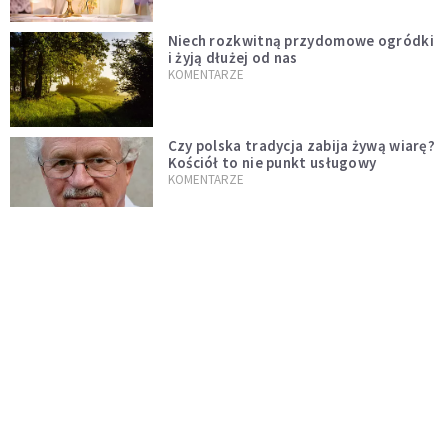
Niech rozkwitną przydomowe ogródki
i żyją dłużej od nas
KOMENTARZE
Czy polska tradycja zabija żywą wiarę?
Kościół to nie punkt usługowy
KOMENTARZE
"Jezus AI" i religijne chatboty. Czy
Leon XIV odpowie na duchowość epoki
sztucznej inteligencji?
KOMENTARZE
AI wyręcza nas i zabiera pracę. Mimo to
ludzkie myślenie nie przestaje być w
cenie
KOMENTARZE