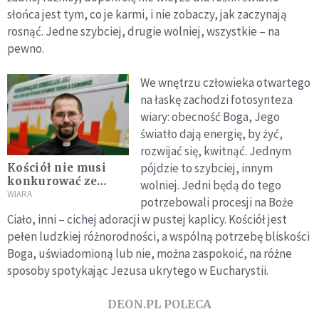
słońca jest tym, co je karmi, i nie zobaczy, jak zaczynają
rosnąć. Jedne szybciej, drugie wolniej, wszystkie – na
pewno.
We wnętrzu człowieka otwartego
na łaskę zachodzi fotosynteza
wiary: obecność Boga, Jego
światło dają energię, by żyć,
rozwijać się, kwitnąć. Jednym
pójdzie to szybciej, innym
Kościół nie musi
konkurować ze
wolniej. Jedni będą do tego
światem
WIARA
potrzebowali procesji na Boże
Ciało, inni – cichej adoracji w pustej kaplicy. Kościół jest
pełen ludzkiej różnorodności, a wspólną potrzebę bliskości
Boga, uświadomioną lub nie, można zaspokoić, na różne
sposoby spotykając Jezusa ukrytego w Eucharystii.
DEON.PL POLECA