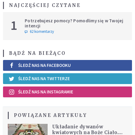
NAJCZĘŚCIEJ CZYTANE
1
Potrzebujesz pomocy? Pomodlimy się w Twojej
intencji
62 komentarzy
BĄDŹ NA BIEŻĄCO
ŚLEDŹ NAS NA FACEBOOKU
ŚLEDŹ NAS NA TWITTERZE
ŚLEDŹ NAS NA INSTAGRAMIE
POWIĄZANE ARTYKUŁY
Układanie dywanów
kwiatowych na Boże Ciało.