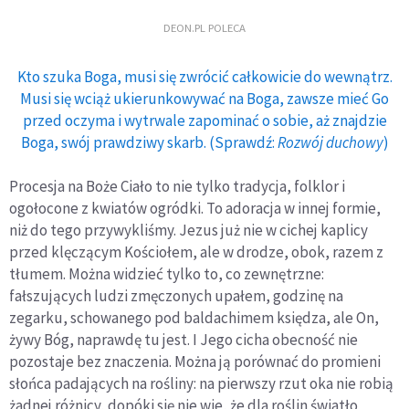
DEON.PL POLECA
Kto szuka Boga, musi się zwrócić całkowicie do wewnątrz.
Musi się wciąż ukierunkowywać na Boga, zawsze mieć Go
przed oczyma i wytrwale zapominać o sobie, aż znajdzie
Boga, swój prawdziwy skarb. (Sprawdź:
Rozwój duchowy
)
Procesja na Boże Ciało to nie tylko tradycja, folklor i
ogołocone z kwiatów ogródki. To adoracja w innej formie,
niż do tego przywykliśmy. Jezus już nie w cichej kaplicy
przed klęczącym Kościołem, ale w drodze, obok, razem z
tłumem. Można widzieć tylko to, co zewnętrzne:
fałszujących ludzi zmęczonych upałem, godzinę na
zegarku, schowanego pod baldachimem księdza, ale On,
żywy Bóg, naprawdę tu jest. I Jego cicha obecność nie
pozostaje bez znaczenia. Można ją porównać do promieni
słońca padających na rośliny: na pierwszy rzut oka nie robią
żadnej różnicy, dopóki się nie wie, że dla roślin światło