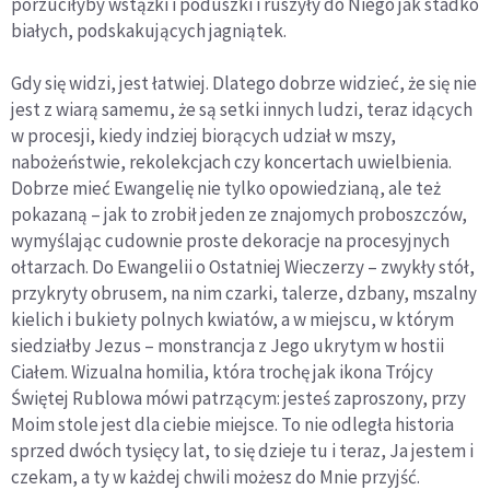
porzuciłyby wstążki i poduszki i ruszyły do Niego jak stadko
białych, podskakujących jagniątek.
Gdy się widzi, jest łatwiej. Dlatego dobrze widzieć, że się nie
jest z wiarą samemu, że są setki innych ludzi, teraz idących
w procesji, kiedy indziej biorących udział w mszy,
nabożeństwie, rekolekcjach czy koncertach uwielbienia.
Dobrze mieć Ewangelię nie tylko opowiedzianą, ale też
pokazaną – jak to zrobił jeden ze znajomych proboszczów,
wymyślając cudownie proste dekoracje na procesyjnych
ołtarzach. Do Ewangelii o Ostatniej Wieczerzy – zwykły stół,
przykryty obrusem, na nim czarki, talerze, dzbany, mszalny
kielich i bukiety polnych kwiatów, a w miejscu, w którym
siedziałby Jezus – monstrancja z Jego ukrytym w hostii
Ciałem. Wizualna homilia, która trochę jak ikona Trójcy
Świętej Rublowa mówi patrzącym: jesteś zaproszony, przy
Moim stole jest dla ciebie miejsce. To nie odległa historia
sprzed dwóch tysięcy lat, to się dzieje tu i teraz, Ja jestem i
czekam, a ty w każdej chwili możesz do Mnie przyjść.