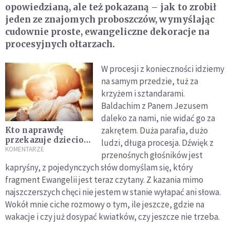
opowiedzianą, ale też pokazaną – jak to zrobił
jeden ze znajomych proboszczów, wymyślając
cudownie proste, ewangeliczne dekoracje na
procesyjnych ołtarzach.
W procesji z konieczności idziemy
na samym przedzie, tuż za
krzyżem i sztandarami.
Baldachim z Panem Jezusem
daleko za nami, nie widać go za
zakrętem. Duża parafia, dużo
Kto naprawdę
przekazuje dzieciom
ludzi, długa procesja. Dźwięk z
wiarę?
KOMENTARZE
przenośnych głośników jest
kapryśny, z pojedynczych słów domyślam się, który
fragment Ewangelii jest teraz czytany. Z kazania mimo
najszczerszych chęci nie jestem w stanie wyłapać ani słowa.
Wokół mnie ciche rozmowy o tym, ile jeszcze, gdzie na
wakacje i czy już dosypać kwiatków, czy jeszcze nie trzeba.