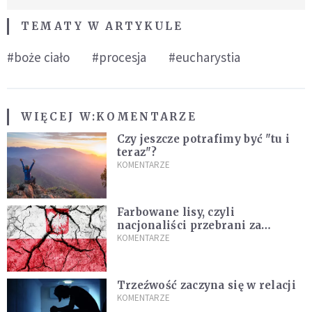
TEMATY W ARTYKULE
#boże ciało
#procesja
#eucharystia
WIĘCEJ W:
KOMENTARZE
Czy jeszcze potrafimy być "tu i
teraz"?
KOMENTARZE
Farbowane lisy, czyli
nacjonaliści przebrani za
chrześcijan
KOMENTARZE
Trzeźwość zaczyna się w relacji
KOMENTARZE