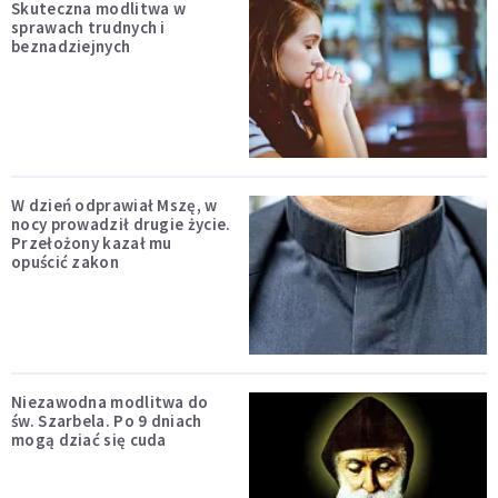
Skuteczna modlitwa w
sprawach trudnych i
beznadziejnych
W dzień odprawiał Mszę, w
nocy prowadził drugie życie.
Przełożony kazał mu
opuścić zakon
Niezawodna modlitwa do
św. Szarbela. Po 9 dniach
mogą dziać się cuda