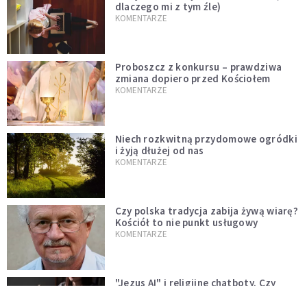
dlaczego mi z tym źle)
KOMENTARZE
Proboszcz z konkursu – prawdziwa
zmiana dopiero przed Kościołem
KOMENTARZE
Niech rozkwitną przydomowe ogródki
i żyją dłużej od nas
KOMENTARZE
Czy polska tradycja zabija żywą wiarę?
Kościół to nie punkt usługowy
KOMENTARZE
"Jezus AI" i religijne chatboty. Czy
Leon XIV odpowie na duchowość epoki
sztucznej inteligencji?
KOMENTARZE