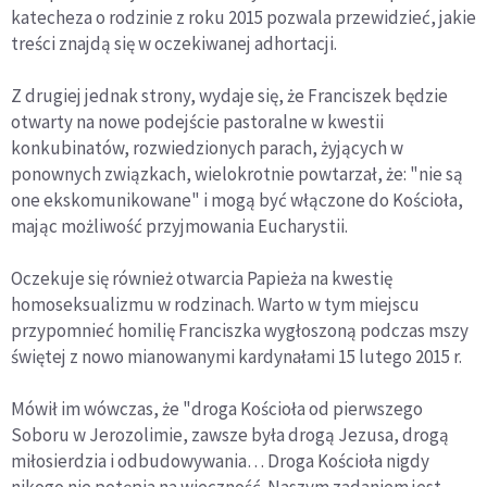
katecheza o rodzinie z roku 2015 pozwala przewidzieć, jakie
treści znajdą się w oczekiwanej adhortacji.
Z drugiej jednak strony, wydaje się, że Franciszek będzie
otwarty na nowe podejście pastoralne w kwestii
konkubinatów, rozwiedzionych parach, żyjących w
ponownych związkach, wielokrotnie powtarzał, że: "nie są
one ekskomunikowane" i mogą być włączone do Kościoła,
mając możliwość przyjmowania Eucharystii.
Oczekuje się również otwarcia Papieża na kwestię
homoseksualizmu w rodzinach. Warto w tym miejscu
przypomnieć homilię Franciszka wygłoszoną podczas mszy
świętej z nowo mianowanymi kardynałami 15 lutego 2015 r.
Mówił im wówczas, że "droga Kościoła od pierwszego
Soboru w Jerozolimie, zawsze była drogą Jezusa, drogą
miłosierdzia i odbudowywania… Droga Kościoła nigdy
nikogo nie potępia na wieczność. Naszym zadaniem jest