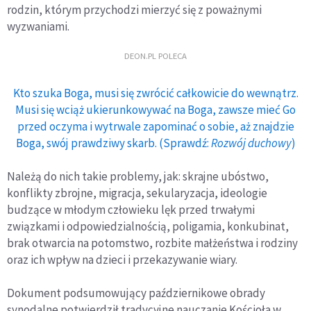
rodzin, którym przychodzi mierzyć się z poważnymi
wyzwaniami.
DEON.PL POLECA
Kto szuka Boga, musi się zwrócić całkowicie do wewnątrz.
Musi się wciąż ukierunkowywać na Boga, zawsze mieć Go
przed oczyma i wytrwale zapominać o sobie, aż znajdzie
Boga, swój prawdziwy skarb. (Sprawdź:
Rozwój duchowy
)
Należą do nich takie problemy, jak: skrajne ubóstwo,
konflikty zbrojne, migracja, sekularyzacja, ideologie
budzące w młodym człowieku lęk przed trwałymi
związkami i odpowiedzialnością, poligamia, konkubinat,
brak otwarcia na potomstwo, rozbite małżeństwa i rodziny
oraz ich wpływ na dzieci i przekazywanie wiary.
Dokument podsumowujący październikowe obrady
synodalne potwierdził tradycyjne nauczanie Kościoła w