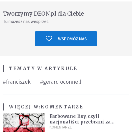
Tworzymy DEON.pl dla Ciebie
Tu możesz nas wesprzeć.
WSPOMÓŻ NAS
TEMATY W ARTYKULE
#franciszek
#gerard oconnell
WIĘCEJ W:
KOMENTARZE
Farbowane lisy, czyli
nacjonaliści przebrani za
chrześcijan
KOMENTARZE