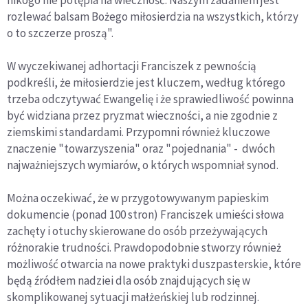
rozlewać balsam Bożego miłosierdzia na wszystkich, którzy
o to szczerze proszą".
W wyczekiwanej adhortacji Franciszek z pewnością
podkreśli, że miłosierdzie jest kluczem, według którego
trzeba odczytywać Ewangelię i że sprawiedliwość powinna
być widziana przez pryzmat wieczności, a nie zgodnie z
ziemskimi standardami. Przypomni również kluczowe
znaczenie "towarzyszenia" oraz "pojednania" - dwóch
najważniejszych wymiarów, o których wspomniał synod.
Można oczekiwać, że w przygotowywanym papieskim
dokumencie (ponad 100 stron) Franciszek umieści słowa
zachęty i otuchy skierowane do osób przeżywających
różnorakie trudności. Prawdopodobnie stworzy również
możliwość otwarcia na nowe praktyki duszpasterskie, które
będą źródłem nadziei dla osób znajdujących się w
skomplikowanej sytuacji małżeńskiej lub rodzinnej.