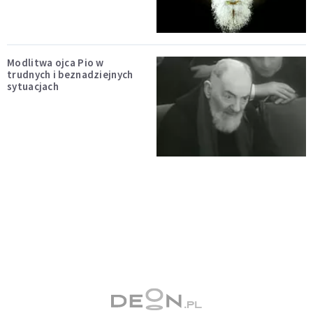
Modlitwa ojca Pio w
trudnych i beznadziejnych
sytuacjach