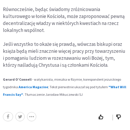
Równocześnie, będąc świadomy zróżnicowania
kulturowego w łonie Kościoła, może zaproponować pewną
decentralizację władzy w niektórych kwestiach na rzecz
lokalnych wspólnot.
Jeśli wszystko to okaże się prawdą, wówczas biskupi oraz
księża będą mieli znacznie więcej pracy przy towarzyszeniu
i pomaganiu ludziom w rozeznawaniu woli Bożej, tym,
którzy naśladują Chrystusa i są członkami Kościoła.
Gerard O’Connell
- watykanista, mieszka w Rzymie, korespondent jezuickiego
tygodnika
America Magazine
;
Tekst pierwotnie ukazał się pod tytułem
"What Will
Francis Say"
. Tłumaczenie Jarosław Mikuczewski SJ