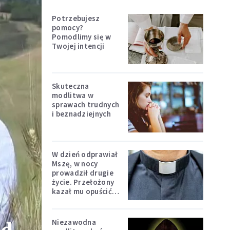
Potrzebujesz
pomocy?
Pomodlimy się w
Twojej intencji
Skuteczna
modlitwa w
sprawach trudnych
i beznadziejnych
W dzień odprawiał
Mszę, w nocy
prowadził drugie
życie. Przełożony
kazał mu opuścić
zakon
Niezawodna