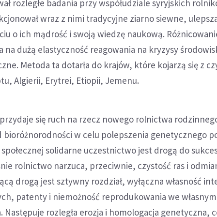
ał rozległe badania przy współudziale syryjskich rolni
kcjonował wraz z nimi tradycyjne ziarno siewne, ulepsza
ciu o ich mądrość i swoją wiedzę naukową. Różnicowani
 na dużą elastyczność reagowania na kryzysy środowis
czne. Metoda ta dotarła do krajów, które kojarzą się z c
tu, Algierii, Erytrei, Etiopii, Jemenu.
rzydaje się ruch na rzecz nowego rolnictwa rodzinnego
 bioróżnorodności w celu polepszenia genetycznego p
 społecznej solidarne uczestnictwo jest drogą do sukces
nie rolnictwo narzuca, przeciwnie, czystość ras i odmian
ącą drogą jest sztywny rozdział, wyłączna własność int
ych, patenty i niemożność reprodukowania we własnym
a. Następuje rozległa erozja i homologacja genetyczna, 