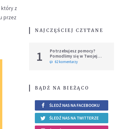
 który z
u przez
NAJCZĘŚCIEJ CZYTANE
Potrzebujesz pomocy?
1
Pomodlimy się w Twojej
intencji
62 komentarzy
BĄDŹ NA BIEŻĄCO
ŚLEDŹ NAS NA FACEBOOKU
ŚLEDŹ NAS NA TWITTERZE