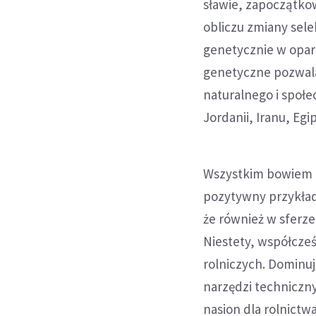
sławie, zapoczątkow
obliczu zmiany sele
genetycznie w opar
genetyczne pozwala
naturalnego i społe
Jordanii, Iranu, Egip
Wszystkim bowiem p
pozytywny przykład
że również w sferze
Niestety, współcześ
rolniczych. Dominuj
narzędzi techniczn
nasion dla rolnictw