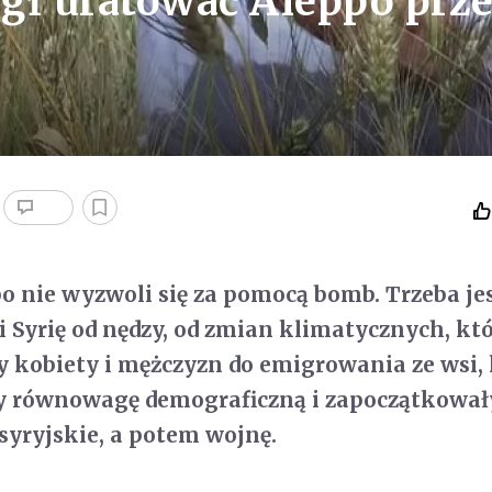
gł uratować Aleppo prz
o nie wyzwoli się za pomocą bomb. Trzeba je
i Syrię od nędzy, od zmian klimatycznych, kt
y kobiety i mężczyzn do emigrowania ze wsi,
ły równowagę demograficzną i zapoczątkował
syryjskie, a potem wojnę.