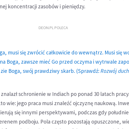
ej koncentracji zasobów i pieniędzy.
DEON.PL POLECA
ga, musi się zwrócić całkowicie do wewnątrz. Musi się w
a Boga, zawsze mieć Go przed oczyma i wytrwale zap
dzie Boga, swój prawdziwy skarb. (Sprawdź:
Rozwój duc
i znalazł schronienie w Indiach po ponad 30 latach pracy
kto wie: jego praca musi znaleźć ojczyznę naukową. Inw
j kierują się innymi perspektywami, podczas gdy południe
 terenem podboju. Pola często pozostają opuszczone, wi