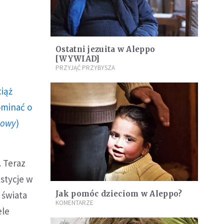
Ostatni jezuita w Aleppo
[WYWIAD]
PRZYJĄĆ PRZYBYSZA
ciąż
ominać o
howy
)
. Teraz
estycje w
 świata
Jak pomóc dzieciom w Aleppo?
KOMENTARZE
ele