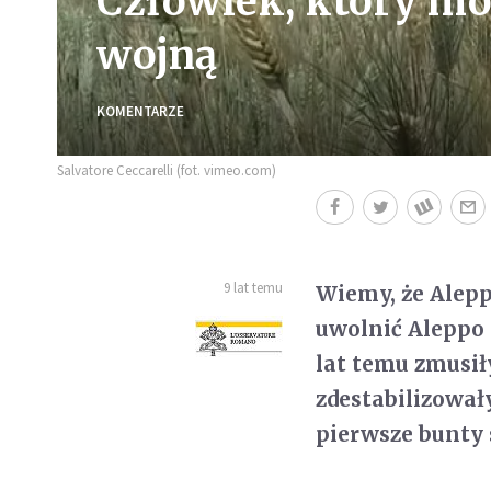
Człowiek, który mó
wojną
KOMENTARZE
Salvatore Ceccarelli (fot. vimeo.com)
9 lat temu
Wiemy, że Alepp
uwolnić Aleppo 
lat temu zmusił
zdestabilizowa
pierwsze bunty 