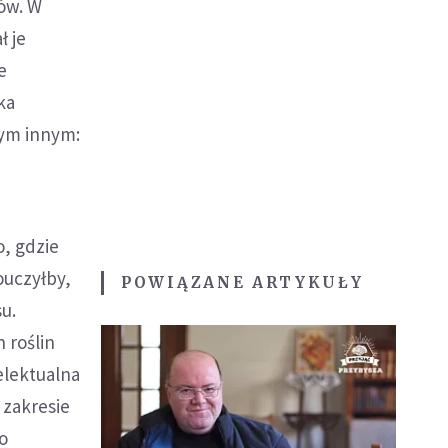
ków. W
ł je
e
ka
zym innym:
, gdzie
ouczyłby,
POWIĄZANE ARTYKUŁY
u.
 roślin
elektualna
 zakresie
co