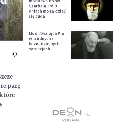
ed
modlitwa do św.
Szarbela. Po 9
dniach mogą dziać
się cuda
Modlitwa ojca Pio
w trudnych i
beznadziejnych
sytuacjach
szcze
óre parę
 które
y