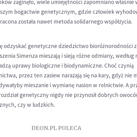
ków zaginęło, wiele umiejętności zapomniano właśnie 
ększym bogactwie genetycznym, gdzie człowiek wyhodo
tracona została nawet metoda solidarnego współżycia.
się odzyskać genetyczne dziedzictwo bioróżnorodności z
yszenia Simenza mieszają i sieją różne odmiany, według
adzą uprawy biologiczne i biodynamiczne. Choć czynią
nictwa, przez ten zasiew narażają się na kary, gdyż nie 
ywałyby mieszanie i wymianę nasion w rolnictwie. A pr
 rozdział genetyczny nigdy nie przynosił dobrych owocó
cznych, czy w ludzkich.
DEON.PL POLECA