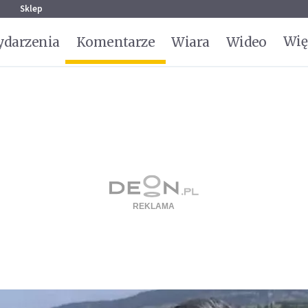
g
Sklep
Wię
darzenia
Komentarze
Wiara
Wideo