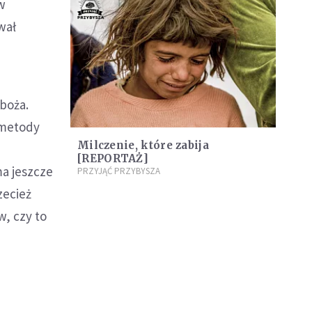
w
wał
boża.
 metody
Milczenie, które zabija
[REPORTAŻ]
ma jeszcze
PRZYJĄĆ PRZYBYSZA
zecież
w, czy to