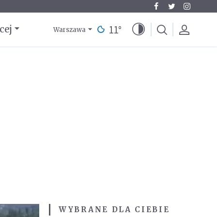
11
°
cej
Warszawa
WYBRANE DLA CIEBIE