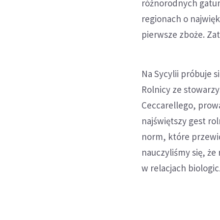
różnorodnych gatun
regionach o najwi
pierwsze zboże. Za
Na Sycylii próbuje 
Rolnicy ze stowarz
Ceccarellego, prow
najświętszy gest rol
norm, które przewid
nauczyliśmy się, że
w relacjach biologi