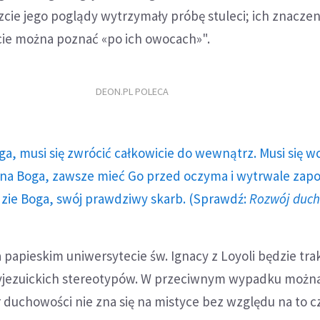
cie jego poglądy wytrzymały próbę stuleci; ich znaczen
ie można poznać «po ich owocach»".
DEON.PL POLECA
ga, musi się zwrócić całkowicie do wewnątrz. Musi się w
a Boga, zawsze mieć Go przed oczyma i wytrwale zap
dzie Boga, swój prawdziwy skarb. (Sprawdź:
Rozwój duc
 papieskim uniwersytecie św. Ignacy z Loyoli będzie tr
tyjezuickich stereotypów. W przeciwnym wypadku możn
r duchowości nie zna się na mistyce bez względu na to cz