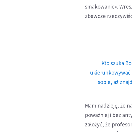
smakowanie». Wresz
zbawcze rzeczywiśc
Kto szuka Bo
ukierunkowywać n
sobie, aż znaj
Mam nadzieję, że na
poważniej i bez an
założyć, że profeso