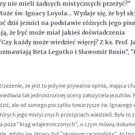
órzy nie mieli żadnych mistycznych przeżyć?"
Może św. Ignacy Loyola… Wydaje się, że był s
oć dziś jezuici na podstawie różnych jego pis
ają, że być może miał jakieś doświadczenia
Czy każdy może wiedzieć więcej? Z ks. Prof. 
mawiają Beta Legutko i Sławomir Rusin", "L
zeżenie, że jest to jedynie prywatna opinia, mająca ch
wiedliwia tak jednostronnej oceny założyciela jezuitów. 
 dziś, ale od samego początku towarzysze św. Ignacego w
których jego mistycznych przeżyciach wiedzieli. Była to 
ca poza "krąg wtajemniczonych", o czym mówią dokum
gie, gdyby św. Ignacy był "skrajnym racjonalistą", to tr