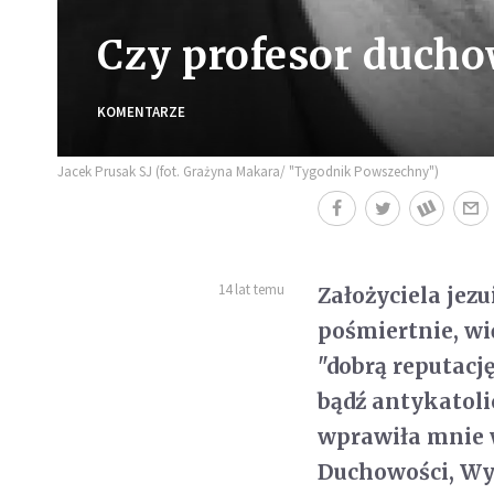
Czy profesor ducho
KOMENTARZE
Jacek Prusak SJ (fot. Grażyna Makara/ "Tygodnik Powszechny")
14 lat temu
Założyciela jezu
pośmiertnie, wi
"dobrą reputację
bądź antykatol
wprawiła mnie 
Duchowości, Wyd