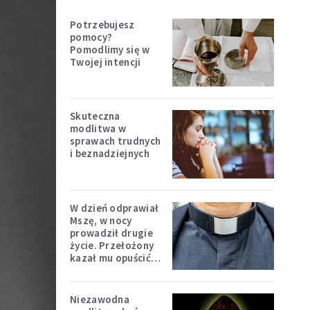
Potrzebujesz
pomocy?
Pomodlimy się w
Twojej intencji
Skuteczna
modlitwa w
sprawach trudnych
i beznadziejnych
W dzień odprawiał
Mszę, w nocy
prowadził drugie
życie. Przełożony
kazał mu opuścić
zakon
Niezawodna