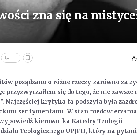
wości zna się na mistyce
itów posądzano o różne rzeczy, zarówno za życ
ęc przyzwyczaiłem się do tego, że nie zawsze
". Najczęściej krytyka ta podszyta była zazdr
ickimi sentymentami. W stan niedowierzani
wypowiedź kierownika Katedry Teologii
ziału Teologicznego UPJPII, który na pytani