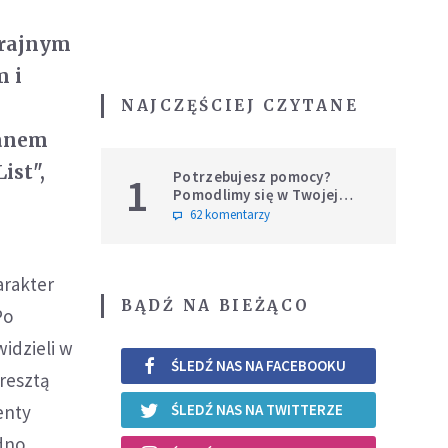
krajnym
m i
NAJCZĘŚCIEJ CZYTANE
Janem
ist",
Potrzebujesz pomocy?
1
Pomodlimy się w Twojej
intencji
62 komentarzy
arakter
BĄDŹ NA BIEŻĄCO
Po
idzieli w
ŚLEDŹ NAS NA FACEBOOKU
zresztą
enty
ŚLEDŹ NAS NA TWITTERZE
udno