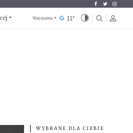
11
°
cej
Warszawa
WYBRANE DLA CIEBIE