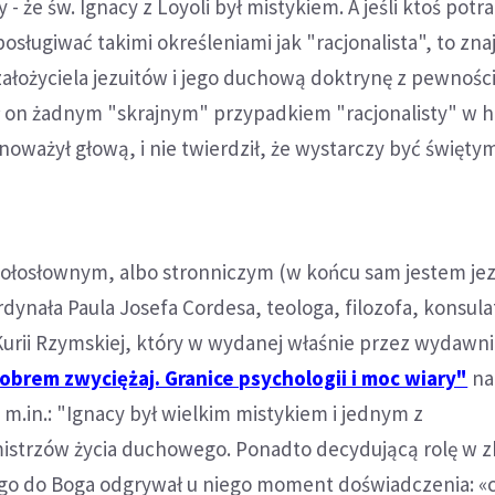
 - że św. Ignacy z Loyoli był mistykiem. A jeśli ktoś potraf
osługiwać takimi określeniami jak "racjonalista", to zna
łożyciela jezuitów i jego duchową doktrynę z pewnośc
ył on żadnym "skrajnym" przypadkiem "racjonalisty" w h
noważył głową, i nie twierdził, że wystarczy być święty
gołosłownym, albo stronniczym (w końcu sam jestem jez
rdynała Paula Josefa Cordesa, teologa, filozofa, konsula
Kurii Rzymskiej, który w wydanej właśnie przez wydawn
obrem zwyciężaj. Granice psychologii i moc wiary"
na
 m.in.: "Ignacy był wielkim mistykiem i jednym z
mistrzów życia duchowego. Ponadto decydującą rolę w z
go do Boga odgrywał u niego moment doświadczenia: «c