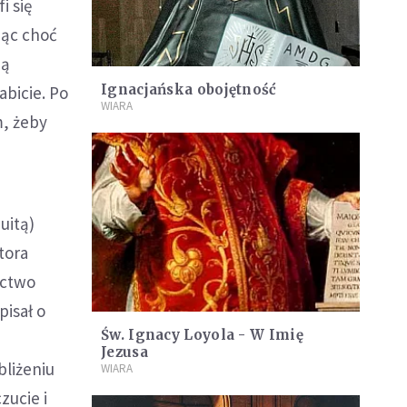
i się
jąc choć
ią
Ignacjańska obojętność
abicie. Po
WIARA
m, żeby
uitą)
tora
ictwo
pisał o
Św. Ignacy Loyola - W Imię
Jezusa
bliżeniu
WIARA
zucie i