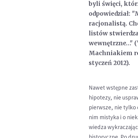
byli święci, kt
odpowiedział: "
racjonalistą. Ch
listów stwierdz
wewnętrzne…" ("
Machniakiem roz
styczeń 2012).
Nawet wstępne zastr
hipotezy, nie uspra
pierwsze, nie tylko
nim mistyka i o nie
wiedza wykraczają
historyczne. Po dru