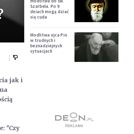
modlitwa do św.
Szarbela. Po 9
?
dniach mogą dziać
się cuda
Modlitwa ojca Pio
w trudnych i
beznadziejnych
sytuacjach
ia jak i
 ma
ością
a
e: "Czy