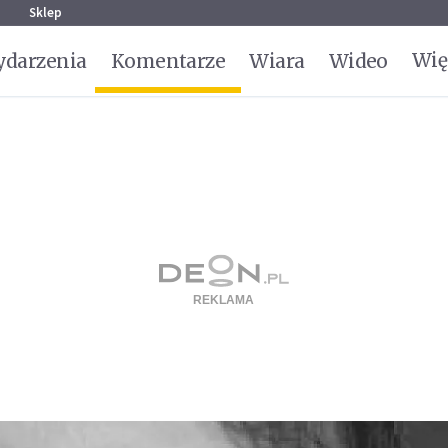
g
Sklep
Wię
darzenia
Komentarze
Wiara
Wideo