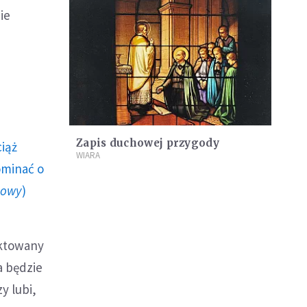
ie
Zapis duchowej przygody
ciąż
WIARA
ominać o
howy
)
aktowany
a będzie
y lubi,