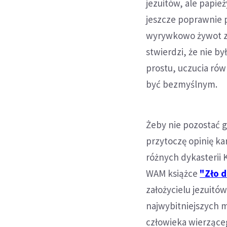
jezuitów, ale papieży
jeszcze poprawnie p
wyrywkowo żywot za
stwierdzi, że nie b
prostu, uczucia rów
być bezmyślnym.
Żeby nie pozostać 
przytoczę opinię ka
różnych dykasterii 
WAM książce
"Zło d
założycielu jezuitów
najwybitniejszych 
człowieka wierzące