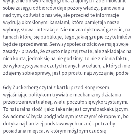
wyłącznie do wybranego grona znajomych. Zdefiniowanie
sobie zasięgu odbiorców daje pozory władzy, panowania
nad tym, co świat o nas wie, ale przecież te informacje
wędrują określonymi kanałami, które pamiętają nasze
wybory, słowa i interakcje. Nie można dyktować gazecie, na
łamach której się publikuje, tego, jakiej grupie czytelników
będzie sprzedawana. Serwisy społecznościowe mają swoje
zasady - prawda, że często nieprzejrzyste, ale zakładając na
nich konta, jednak się na nie godzimy. To nie zmienia faktu,
że wykorzystywanie czułych danych w celach, z których nie
zdajemy sobie sprawy, jest po prostu najzwyczajniej podłe.
Gdy Zuckerberg czytał z kartki przed Kongresem,
wyjaśniając politykom trywialne mechanizmy działania
przestrzeni wirtualnej, wielu poczuło się wykorzystanymi.
To naturalna złość i jako taka nie jest czymś zaskakującym.
Świadomość bycia podglądanym jest czymś okropnym, bo
dotyka najbardziej podstawowych uczuć - potrzeby
posiadania miejsca, w którym mógłbym czuć się