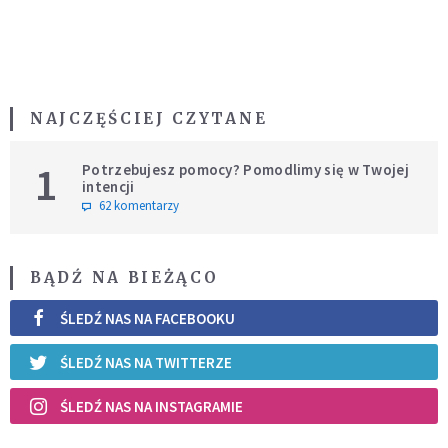
NAJCZĘŚCIEJ CZYTANE
1
Potrzebujesz pomocy? Pomodlimy się w Twojej
intencji
62 komentarzy
BĄDŹ NA BIEŻĄCO
ŚLEDŹ NAS NA FACEBOOKU
ŚLEDŹ NAS NA TWITTERZE
ŚLEDŹ NAS NA INSTAGRAMIE