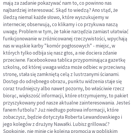
mają za zadanie pokazywać nam to, co powinno nas
najbardziej interesować. Skąd to wiedzą? Ano stąd, że
śledzą niemal każde słowo, które wyszukujemy w
internecie; obserwują, co klikamy i co przykuwa naszą
uwagę. Problem w tym, że takie narzędzia zamiast ułatwiać
funkcjonowanie w zróżnicowanej rzeczywistości, wpychają
nas w wąskie karby "komór pogłosowych" - miejsc, w
których tylko odbija się nasz głos, a nie dociera zdanie
przeciwne. Facebookowa tablica przypominająca gazetkę
szkolną, od której uwaga widza może odbiec w przeciwną
stronę, stała się zamkniętą celą z lustrzanymi ścianami.
Dostęp do odrębnego obrazu, punktu widzenia staje się
coraz trudniejszy albo nawet pozorny, bo właściwie rzecz
biorąc, większość informacji, które otrzymujemy, to pakiet
przyszykowany pod nasze aktualne zainteresowania. Jesteś
fanem futbolu? Już niedługo połowa informacji, które
zobaczysz, będzie dotyczyła Roberta Lewandowskiego i
jego kolegów z drużyny Nawałki. Lubisz grillować?
Spokojnie, nie minie cię kolejna promocja w pobliskim