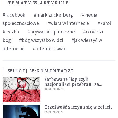
TEMATY W ARTYKULE
#facebook
#mark zuckerberg
#media
społecznościowe
#wiara w internecie
#karol
kleczka
#prywatne i publiczne
#co widzi
bóg
#bóg wszystko widzi
#jak wierzyć w
internecie
#internet i wiara
WIĘCEJ W:
KOMENTARZE
Farbowane lisy, czyli
nacjonaliści przebrani za
chrześcijan
KOMENTARZE
Trzeźwość zaczyna się w relacji
KOMENTARZE