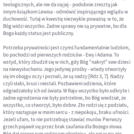
teologicznych, ale nie da się jej - podobnie zresztą jak
innym książkom Lewisa - odmówić inspirującego wglądu w
duchowość. Tutaj w kwestię niezwykle poważną: w to, że
Bóg widzi wszystko. Żadne sprawy nie są prywatne, bo dla
Boga każdy status jest publiczny.
Potrzeba prywatności jest czymś fundamentalnie ludzkim,
bo pochodzi od pierwszych rodziców - Ewy i Adama. To
wstyd, który zbudził się w nich, gdy Bóg "nakrył" swe dzieci
na niewysłuchaniu Jego jedynej prośby - wtedy otworzyły
się im obojgu oczy i poznali, że są nadzy [Rdz 3, 7]. Nadzy
czyli słabi, krusi i niestali. Pozbawieni odzienia, które
odgradzałoby ich od świata. W Raju wszystko było odkryte i
żadne ogrodzenia nie były potrzebne, bo Bóg wiedział, że
wszystko, co stworzył, było dobre. Zło rodzi się z podziału,
który następuje w moim sercu - z niepokoju, braku ufności.
Jeżeli ufam, to nie potrzebuję stawiać murów. Pierwszy
grzech pojawił się przez brak zaufania dla Bożego słowa.
Bóg dał pierwszym rodzicom obietnicę, ale oni w nią nie