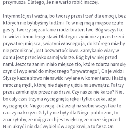
przymusza. Dlatego, że nie warto robić inaczej.
Intymność jest ważna, bo tworzy przestrzeń dla emocji, bez
których nie bylibyśmy ludźmi. To w niej mają miejsce czułe
gesty, tworzy się zaufanie i rodzi braterstwo. Bóg wszystko
to widzi i temu błogosławi. Dlatego czynienie z przestrzeni
prywatnej miejsca, świątyni własnego ja, do którego miałby
nie przeniknąć, jest bezwartościowe. Zamykanie wiary w
domu jest przeciwko samej wierze. Bóg był w niej przed
nami. Jeszcze zanim miało miejsce zło, które zdarza nam się
czynić i wypierać do mitycznego "prywatnego", On je widzi.
Słyszy każde słowo nienawiści wylane w komentarzu i każdą
mroczną myśl, której nie dajemy ujścia na zewnątrz. Patrzy
przez zamknięte przez nas drzwi. Czy nas za nie karze? Nie,
bo cały czas trzyma wyciągniętą rękę i tylko czeka, aż ja
wyciągnę do Niego swoją. Już wziął na siebie wszystkie te
rzeczy na krzyżu. Gdyby nie były dla Niego publiczne, to
znaczyłoby, że mój grzech jest większy, że może się przed
Nim ukryć i nie dać wybielić w Jego krwi, a to fałsz. On