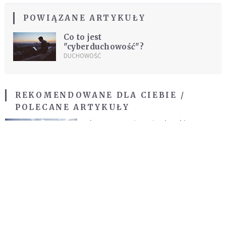
POWIĄZANE ARTYKUŁY
Co to jest
"cyberduchowość"?
DUCHOWOŚĆ
REKOMENDOWANE DLA CIEBIE /
POLECANE ARTYKUŁY
Dlaczego uważam, że churching ma
swoje pozytywne oblicze?
KOMENTARZE
Oto jak zabiliśmy dziennikarstwo (i
dlaczego mi z tym źle)
KOMENTARZE