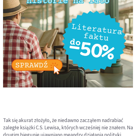
Tak się akurat złożyło, że niedawno zacząłem nadrabiać
zaległe książki C.S. Lewisa, których wcześniej nie znałem. Na
drugim biegunie ujawniano meandry działania polityki