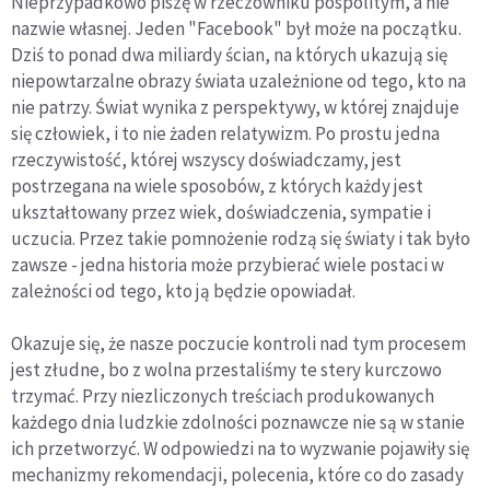
Nieprzypadkowo piszę w rzeczowniku pospolitym, a nie
nazwie własnej. Jeden "Facebook" był może na początku.
Dziś to ponad dwa miliardy ścian, na których ukazują się
niepowtarzalne obrazy świata uzależnione od tego, kto na
nie patrzy. Świat wynika z perspektywy, w której znajduje
się człowiek, i to nie żaden relatywizm. Po prostu jedna
rzeczywistość, której wszyscy doświadczamy, jest
postrzegana na wiele sposobów, z których każdy jest
ukształtowany przez wiek, doświadczenia, sympatie i
uczucia. Przez takie pomnożenie rodzą się światy i tak było
zawsze - jedna historia może przybierać wiele postaci w
zależności od tego, kto ją będzie opowiadał.
Okazuje się, że nasze poczucie kontroli nad tym procesem
jest złudne, bo z wolna przestaliśmy te stery kurczowo
trzymać. Przy niezliczonych treściach produkowanych
każdego dnia ludzkie zdolności poznawcze nie są w stanie
ich przetworzyć. W odpowiedzi na to wyzwanie pojawiły się
mechanizmy rekomendacji, polecenia, które co do zasady