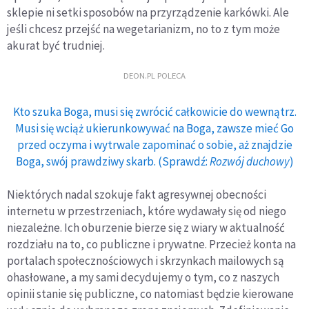
sklepie ni setki sposobów na przyrządzenie karkówki. Ale
jeśli chcesz przejść na wegetarianizm, no to z tym może
akurat być trudniej.
DEON.PL POLECA
Kto szuka Boga, musi się zwrócić całkowicie do wewnątrz.
Musi się wciąż ukierunkowywać na Boga, zawsze mieć Go
przed oczyma i wytrwale zapominać o sobie, aż znajdzie
Boga, swój prawdziwy skarb. (Sprawdź:
Rozwój duchowy
)
Niektórych nadal szokuje fakt agresywnej obecności
internetu w przestrzeniach, które wydawały się od niego
niezależne. Ich oburzenie bierze się z wiary w aktualność
rozdziału na to, co publiczne i prywatne. Przecież konta na
portalach społecznościowych i skrzynkach mailowych są
ohasłowane, a my sami decydujemy o tym, co z naszych
opinii stanie się publiczne, co natomiast będzie kierowane