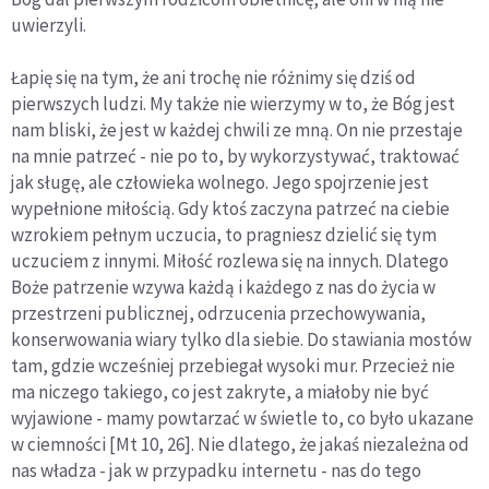
uwierzyli.
Łapię się na tym, że ani trochę nie różnimy się dziś od
pierwszych ludzi. My także nie wierzymy w to, że Bóg jest
nam bliski, że jest w każdej chwili ze mną. On nie przestaje
na mnie patrzeć - nie po to, by wykorzystywać, traktować
jak sługę, ale człowieka wolnego. Jego spojrzenie jest
wypełnione miłością. Gdy ktoś zaczyna patrzeć na ciebie
wzrokiem pełnym uczucia, to pragniesz dzielić się tym
uczuciem z innymi. Miłość rozlewa się na innych. Dlatego
Boże patrzenie wzywa każdą i każdego z nas do życia w
przestrzeni publicznej, odrzucenia przechowywania,
konserwowania wiary tylko dla siebie. Do stawiania mostów
tam, gdzie wcześniej przebiegał wysoki mur. Przecież nie
ma niczego takiego, co jest zakryte, a miałoby nie być
wyjawione - mamy powtarzać w świetle to, co było ukazane
w ciemności [Mt 10, 26]. Nie dlatego, że jakaś niezależna od
nas władza - jak w przypadku internetu - nas do tego