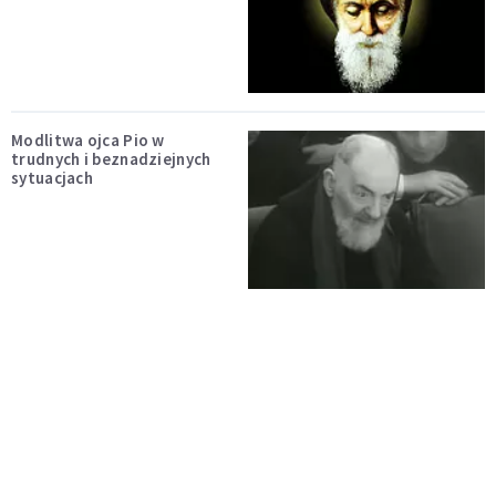
Modlitwa ojca Pio w
trudnych i beznadziejnych
sytuacjach