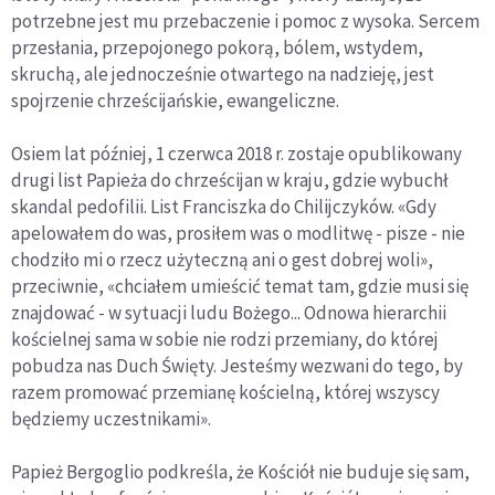
potrzebne jest mu przebaczenie i pomoc z wysoka. Sercem
przesłania, przepojonego pokorą, bólem, wstydem,
skruchą, ale jednocześnie otwartego na nadzieję, jest
spojrzenie chrześcijańskie, ewangeliczne.
Osiem lat później, 1 czerwca 2018 r. zostaje opublikowany
drugi list Papieża do chrześcijan w kraju, gdzie wybuchł
skandal pedofilii. List Franciszka do Chilijczyków. «Gdy
apelowałem do was, prosiłem was o modlitwę - pisze - nie
chodziło mi o rzecz użyteczną ani o gest dobrej woli»,
przeciwnie, «chciałem umieścić temat tam, gdzie musi się
znajdować - w sytuacji ludu Bożego... Odnowa hierarchii
kościelnej sama w sobie nie rodzi przemiany, do której
pobudza nas Duch Święty. Jesteśmy wezwani do tego, by
razem promować przemianę kościelną, której wszyscy
będziemy uczestnikami».
Papież Bergoglio podkreśla, że Kościół nie buduje się sam,