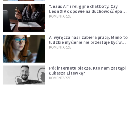
"Jezus AI" i religijne chatboty. Czy
Leon XIV odpowie na duchowość epoki
sztucznej inteligencji?
KOMENTARZE
AI wyręcza nas i zabiera pracę. Mimo to
ludzkie myślenie nie przestaje być w
cenie
KOMENTARZE
Pół internetu płacze. Kto nam zastąpi
Łukasza Litewkę?
KOMENTARZE