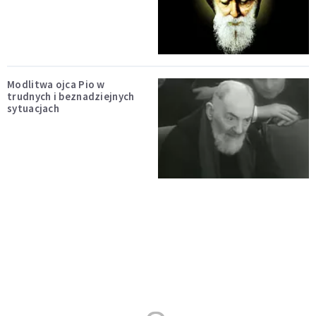
Modlitwa ojca Pio w
trudnych i beznadziejnych
sytuacjach