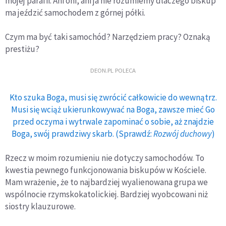
mojej parafii. Ani oni, ani ja nie rozumiemy dlaczego biskup
ma jeździć samochodem z górnej półki.
Czym ma być taki samochód? Narzędziem pracy? Oznaką
prestiżu?
DEON.PL POLECA
Kto szuka Boga, musi się zwrócić całkowicie do wewnątrz.
Musi się wciąż ukierunkowywać na Boga, zawsze mieć Go
przed oczyma i wytrwale zapominać o sobie, aż znajdzie
Boga, swój prawdziwy skarb. (Sprawdź:
Rozwój duchowy
)
Rzecz w moim rozumieniu nie dotyczy samochodów. To
kwestia pewnego funkcjonowania biskupów w Kościele.
Mam wrażenie, że to najbardziej wyalienowana grupa we
wspólnocie rzymskokatolickiej. Bardziej wyobcowani niż
siostry klauzurowe.