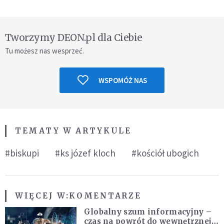
Tworzymy DEON.pl dla Ciebie
Tu możesz nas wesprzeć.
WSPOMÓŻ NAS
TEMATY W ARTYKULE
#biskupi
#ks józef kloch
#kościół ubogich
WIĘCEJ W:
KOMENTARZE
Globalny szum informacyjny –
czas na powrót do wewnętrznej