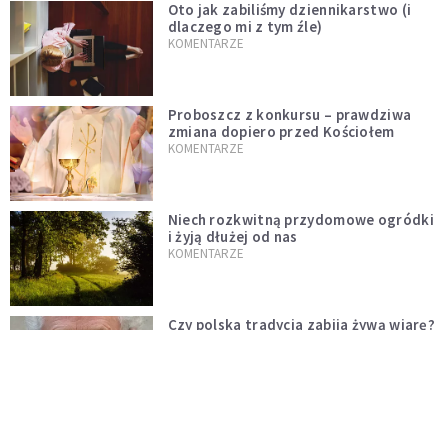
Oto jak zabiliśmy dziennikarstwo (i
dlaczego mi z tym źle)
KOMENTARZE
Proboszcz z konkursu – prawdziwa
zmiana dopiero przed Kościołem
KOMENTARZE
Niech rozkwitną przydomowe ogródki
i żyją dłużej od nas
KOMENTARZE
Czy polska tradycja zabija żywą wiarę?
Kościół to nie punkt usługowy
KOMENTARZE
"Jezus AI" i religijne chatboty. Czy
Leon XIV odpowie na duchowość epoki