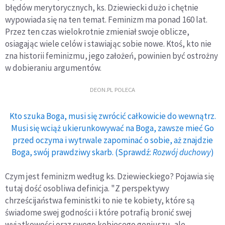
błędów merytorycznych, ks. Dziewiecki dużo i chętnie
wypowiada się na ten temat. Feminizm ma ponad 160 lat.
Przez ten czas wielokrotnie zmieniał swoje oblicze,
osiagając wiele celów i stawiając sobie nowe. Ktoś, kto nie
zna historii feminizmu, jego założeń, powinien być ostrożny
w dobieraniu argumentów.
DEON.PL POLECA
Kto szuka Boga, musi się zwrócić całkowicie do wewnątrz.
Musi się wciąż ukierunkowywać na Boga, zawsze mieć Go
przed oczyma i wytrwale zapominać o sobie, aż znajdzie
Boga, swój prawdziwy skarb. (Sprawdź:
Rozwój duchowy
)
Czym jest feminizm według ks. Dziewieckiego? Pojawia się
tutaj dość osobliwa definicja. "Z perspektywy
chrześcijaństwa feministki to nie te kobiety, które są
świadome swej godności i które potrafią bronić swej
wyjątkowości oraz swego kobiecego geniuszu, ale