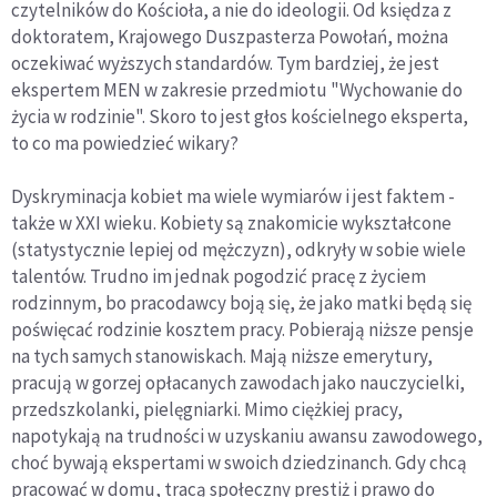
czytelników do Kościoła, a nie do ideologii. Od księdza z
doktoratem, Krajowego Duszpasterza Powołań, można
oczekiwać wyższych standardów. Tym bardziej, że jest
ekspertem MEN w zakresie przedmiotu "Wychowanie do
życia w rodzinie". Skoro to jest głos kościelnego eksperta,
to co ma powiedzieć wikary?
Dyskryminacja kobiet ma wiele wymiarów i jest faktem -
także w XXI wieku. Kobiety są znakomicie wykształcone
(statystycznie lepiej od mężczyzn), odkryły w sobie wiele
talentów. Trudno im jednak pogodzić pracę z życiem
rodzinnym, bo pracodawcy boją się, że jako matki będą się
poświęcać rodzinie kosztem pracy. Pobierają niższe pensje
na tych samych stanowiskach. Mają niższe emerytury,
pracują w gorzej opłacanych zawodach jako nauczycielki,
przedszkolanki, pielęgniarki. Mimo ciężkiej pracy,
napotykają na trudności w uzyskaniu awansu zawodowego,
choć bywają ekspertami w swoich dziedzinanch. Gdy chcą
pracować w domu, tracą społeczny prestiż i prawo do