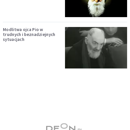
Modlitwa ojca Pio w
trudnych i beznadziejnych
sytuacjach