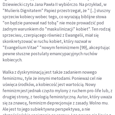
Dziewiecki czyta Jana Pawła II wybiórczo. Na przykład, w
"Mulieris Dignitatem" Papież przestrzegał, że " [...] słuszny
sprzeciw kobiecy wobec tego, co wyrażają biblijne słowa
"on będzie panował nad tobą" nie może prowadzić pod
żadnym warunkiem do "maskulinizacji" kobiet". Ten rodzaj
sprzeciwu, czerpiącego również z Ewangelii, miał się
skonkretyzować w ruchu kobiet, który nazwał w
"Evangelium Vitae" "nowym feminizmem [99], akceptując
pewne słuszne postulaty emancypacyjnych ruchów
kobiecych.
Walka z dyskryminacją jest także zadaniem nowego
feminizmu, tyle że innymi metodami. Ponieważ cel nie
uświęca środków, a kobiecość jest wartością. Nowy
feminizm jest jednak często mylony z ruchem pro-life lub, z
drugiej strony, z teologią feministyczną. Autor, który uważa
się za znawcę, feminizm deprecjonuje z zasady. Wolno mu.
Ale jest to jego subiektywna perspektywa, a nie