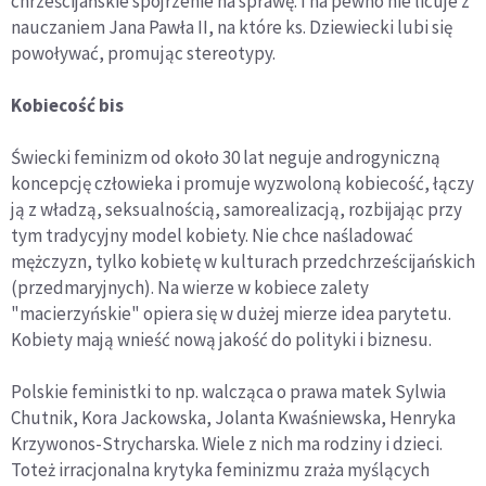
chrześcijańskie spojrzenie na sprawę. I na pewno nie licuje z
nauczaniem Jana Pawła II, na które ks. Dziewiecki lubi się
powoływać, promując stereotypy.
Kobiecość bis
Świecki feminizm od około 30 lat neguje androgyniczną
koncepcję człowieka i promuje wyzwoloną kobiecość, łączy
ją z władzą, seksualnością, samorealizacją, rozbijając przy
tym tradycyjny model kobiety. Nie chce naśladować
mężczyzn, tylko kobietę w kulturach przedchrześcijańskich
(przedmaryjnych). Na wierze w kobiece zalety
"macierzyńskie" opiera się w dużej mierze idea parytetu.
Kobiety mają wnieść nową jakość do polityki i biznesu.
Polskie feministki to np. walcząca o prawa matek Sylwia
Chutnik, Kora Jackowska, Jolanta Kwaśniewska, Henryka
Krzywonos-Strycharska. Wiele z nich ma rodziny i dzieci.
Toteż irracjonalna krytyka feminizmu zraża myślących