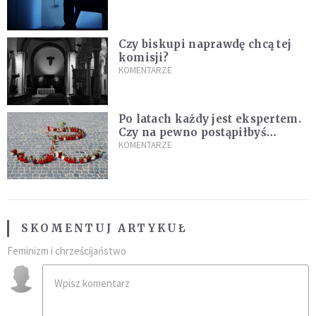
Czy biskupi naprawdę chcą tej
komisji?
KOMENTARZE
Po latach każdy jest ekspertem.
Czy na pewno postąpiłbyś
inaczej?
KOMENTARZE
SKOMENTUJ ARTYKUŁ
Feminizm i chrześcijaństwo