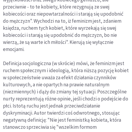
przeciwnie - to te kobiety, które rezygnują ze swej
kobiecości oraz niepowtarzalności i starają się upodobnić
do mężczyzn". Wychodzi na to, iż feminizm jest, zdaniem
księdza, ruchem tych kobiet, które wyrzekają się swej
kobiecości i starają się upodobnić do mężczyzn, bo nie
wierzą, że są warte ich miłości". Kierują się wyłącznie
emocjami.
Definicja socjologiczna (w skrócie) mówi, że feminizm jest
ruchem społecznym i ideologią, która niższą pozycję kobiet
w społeczeństwie uważa za efekt działania czynników
kulturowych, a nie opartych na prawie naturalnym
(niezmiennych) i dąży do zmiany tej sytuacji. Poszczególne
nurty reprezentują różne opinie, jeśli chodzi o podejście do
płci. Istotą ruchu jest jednak przeciwdziałanie
dyskryminacji. Autor twierdzi coś odwrotnego, stosując
negatywną definicję: "Nie jest feministką kobieta, która
stanowczo sprzeciwia się "wszelkim formom