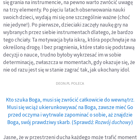
się grania na instrumencie, na pewno warto zwrócić uwagę
na trzy elementy. Po pięciu latach obserwowania nauki
swoich dzieci, wydają mi się one szczególnie ważne (choć
nie jedyne!). Po pierwsze, dzieciaki zaczęły naukę gry na
wybranych przez siebie instrumentach dlatego, że bardzo
tego chciały. Ta motywacja była iskrą, która popchnęła je na
określoną drogę. I bez pragnienia, które stało się podstawą
decyzji o nauce, trudno byłoby wykrzesać im w sobie
determinację, zwłaszcza w momentach, gdy okazuje się, że
nie od razu jest się w stanie zagrać tak, jak ukochany idol.
DEON.PL POLECA
Kto szuka Boga, musi się zwrócić całkowicie do wewnątrz.
Musi się wciąż ukierunkowywać na Boga, zawsze mieć Go
przed oczyma i wytrwale zapominać o sobie, aż znajdzie
Boga, swój prawdziwy skarb. (Sprawdź:
Rozwój duchowy
)
Jasne, że w przestrzeni ducha każdego może trafić moment