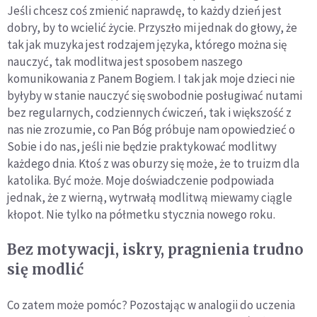
Jeśli chcesz coś zmienić naprawdę, to każdy dzień jest
dobry, by to wcielić życie. Przyszło mi jednak do głowy, że
tak jak muzyka jest rodzajem języka, którego można się
nauczyć, tak modlitwa jest sposobem naszego
komunikowania z Panem Bogiem. I tak jak moje dzieci nie
byłyby w stanie nauczyć się swobodnie posługiwać nutami
bez regularnych, codziennych ćwiczeń, tak i większość z
nas nie zrozumie, co Pan Bóg próbuje nam opowiedzieć o
Sobie i do nas, jeśli nie będzie praktykować modlitwy
każdego dnia. Ktoś z was oburzy się może, że to truizm dla
katolika. Być może. Moje doświadczenie podpowiada
jednak, że z wierną, wytrwałą modlitwą miewamy ciągle
kłopot. Nie tylko na półmetku stycznia nowego roku.
Bez motywacji, iskry, pragnienia trudno
się modlić
Co zatem może pomóc? Pozostając w analogii do uczenia