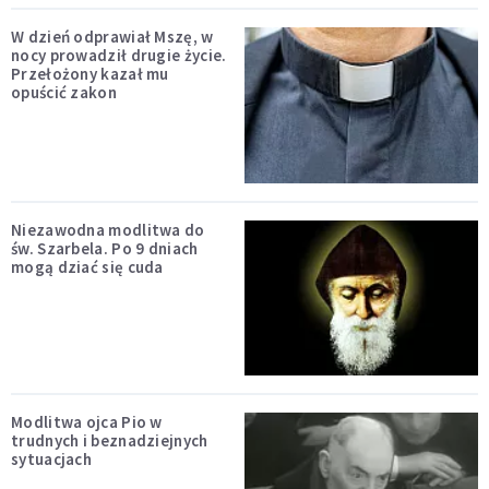
W dzień odprawiał Mszę, w
nocy prowadził drugie życie.
Przełożony kazał mu
opuścić zakon
Niezawodna modlitwa do
św. Szarbela. Po 9 dniach
mogą dziać się cuda
Modlitwa ojca Pio w
trudnych i beznadziejnych
sytuacjach