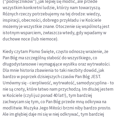
("podręczników"), jak lepiej się modlić, ale przede
wszystkim konkretni ludzie, którzy nam towarzyszą.
Różnych rzeczy potrzebujemy na tej drodze: wiedzy,
inspiracji, obecności, dobrego przykładu i w Kościele
możemy je wszystkie znane. Otoczenie się wspólnotą jest
istotnym wsparciem, zwłaszcza wtedy, gdy wpadamy w
duchowe noce (lub niemoce).
Kiedy czytam Pismo Święte, często odnoszę wrażenie, że
Pan Bóg ma szczególną słabość do wszystkiego, co
długodystansowe i wymagające wysiłku oraz wytrwałości.
Dla mnie historia zbawienia to taki niezbity dowód, jak
bardzo w poprzek dzisiejszych czasów Pan Bóg JEST.
Umówmy się - cierpliwość, wytrwałość, samodyscyplina - to
nie są cnoty, które łatwo nam przychodzą. Im dłużej jestem
w Kościele (czyli już ponad 40 lat!), tym bardziej
zachwycam się tym, co Pan Bóg przede mną odkrywa na
modlitwie. Muzyka Jego Miłości brzmi niby bardzo prosto.
Ale im głębiej daje mi się w niej odkrywać, tym bardziej