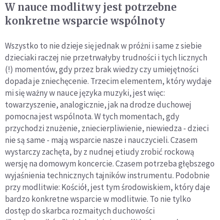
W nauce modlitwy jest potrzebne
konkretne wsparcie wspólnoty
Wszystko to nie dzieje się jednak w próżni i same z siebie
dzieciaki raczej nie przetrwałyby trudności i tych licznych
(!) momentów, gdy przez brak wiedzy czy umiejętności
dopada je zniechęcenie. Trzecim elementem, który wydaje
mi się ważny w nauce języka muzyki, jest więc:
towarzyszenie, analogicznie, jak na drodze duchowej
pomocna jest wspólnota. W tych momentach, gdy
przychodzi znużenie, zniecierpliwienie, niewiedza - dzieci
nie są same - mają wsparcie nasze i nauczycieli. Czasem
wystarczy zachęta, by z nudnej etiudy zrobić rockową
wersję na domowym koncercie. Czasem potrzeba głębszego
wyjaśnienia technicznych tajników instrumentu. Podobnie
przy modlitwie: Kościół, jest tym środowiskiem, który daje
bardzo konkretne wsparcie w modlitwie. To nie tylko
dostęp do skarbca rozmaitych duchowości