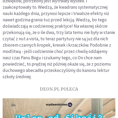
dźwięków, potrzebny jest wytrwały wysiłek. I
zaakceptowały to. Wiedzą, że kwadrans systematycznej
nauki każdego dnia, przynosi lepsze i trwalsze efekty niż
nawet godzina grania tuż przed lekcją. Wiedzą, bo tego
doświadczają w codziennej praktyce! Na własnej skórze
przekonują się, że o ile dwa, trzy lata temu nie były w stanie
czytać z nut a vista, to teraz partytury nie są już dla nich
zbiorem czarnych kropek, kresek i krzaczków. Podobnie z
modlitwą - jeśli codziennie choć przez chwilę oddajemy
nasz czas Panu Bogu i szukamy tego, co On chce nam
powiedzieć, to prędzej niż później okaże się, że z poziomu
duchowego abecadła przeskoczyliśmy do kanonu lektur
szkoły średniej.
DEON.PL POLECA