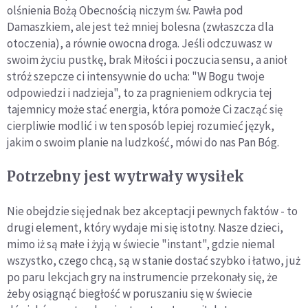
olśnienia Bożą Obecnością niczym św. Pawła pod
Damaszkiem, ale jest też mniej bolesna (zwłaszcza dla
otoczenia), a równie owocna droga. Jeśli odczuwasz w
swoim życiu pustkę, brak Miłości i poczucia sensu, a anioł
stróż szepcze ci intensywnie do ucha: "W Bogu twoje
odpowiedzi i nadzieja", to za pragnieniem odkrycia tej
tajemnicy może stać energia, która pomoże Ci zacząć się
cierpliwie modlić i w ten sposób lepiej rozumieć język,
jakim o swoim planie na ludzkość, mówi do nas Pan Bóg.
Potrzebny jest wytrwały wysiłek
Nie obejdzie się jednak bez akceptacji pewnych faktów - to
drugi element, który wydaje mi się istotny. Nasze dzieci,
mimo iż są małe i żyją w świecie "instant", gdzie niemal
wszystko, czego chcą, są w stanie dostać szybko i łatwo, już
po paru lekcjach gry na instrumencie przekonały się, że
żeby osiągnąć biegłość w poruszaniu się w świecie