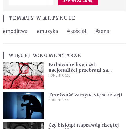
SPRAWDŹ CENĘ
TEMATY W ARTYKULE
#modlitwa
#muzyka
#kościół
#sens
WIĘCEJ W:
KOMENTARZE
Farbowane lisy, czyli
nacjonaliści przebrani za
chrześcijan
KOMENTARZE
Trzeźwość zaczyna się w relacji
KOMENTARZE
Czy biskupi naprawdę chcą tej