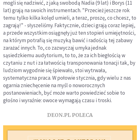
mogli się nadziwić, z jaką swobodą Nadia (9 lat) i Borys (11
lat) grają na swoich instrumentach. "Przecież jeszcze rok
temu tylko kilka kolęd umieli, a teraz, proszę, co chcesz, to
zagrają!" - słyszeliśmy. Faktycznie, dzieci grają coraz lepiej,
a przede wszystkim osiągnęły już ten stopień umiejętności,
na którym potrafią się muzyką bawić i radością tej zabawy
zarażać innych. To, co zazwyczaj umyka jednak
sąsiedzkiemu audytorium, to to, że za ich biegłością w
czytaniu z nut i za łatwością transponowania tonacji tak, by
ludziom wygodnie się śpiewało, stoi wytrwała,
systematyczna praca. W połowie stycznia, gdy wielu z nas
ogarnia zniechęcenie na myśl o noworocznych
postanowieniach, być może warto powiedzieć sobie to
głośno i wyraźnie: owoce wymagają czasu i troski.
DEON.PL POLECA