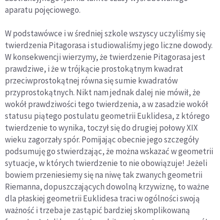
aparatu pojęciowego.
W podstawówce i w średniej szkole wszyscy uczyliśmy się
twierdzenia Pitagorasa i studiowaliśmy jego liczne dowody.
W konsekwencji wierzymy, że twierdzenie Pitagorasa jest
prawdziwe, i że w trójkącie prostokątnym kwadrat
przeciwprostokątnej równa się sumie kwadratów
przyprostokątnych. Nikt nam jednak dalej nie mówił, że
wokół prawdziwości tego twierdzenia, a w zasadzie wokół
statusu piątego postulatu geometrii Euklidesa, z którego
twierdzenie to wynika, toczył się do drugiej połowy XIX
wieku zagorzały spór. Pomijając obecnie jego szczegóły
podsumuję go stwierdzając, że można wskazać w geometrii
sytuacje, w których twierdzenie to nie obowiązuje! Jeżeli
bowiem przeniesiemy się na niwę tak zwanych geometrii
Riemanna, dopuszczających dowolną krzywiznę, to ważne
dla płaskiej geometrii Euklidesa traci w ogólności swoją
ważność i trzeba je zastąpić bardziej skomplikowaną