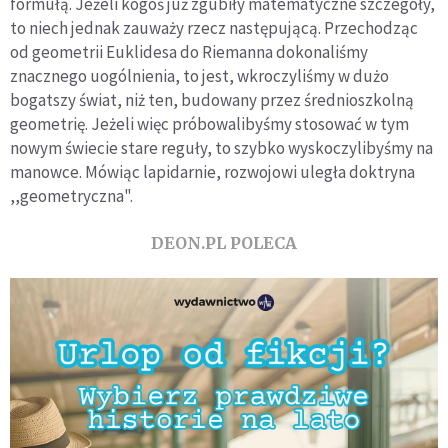
formułą. Jeżeli kogoś już zgubiły matematyczne szczegóły,
to niech jednak zauważy rzecz następującą. Przechodząc
od geometrii Euklidesa do Riemanna dokonaliśmy
znacznego uogólnienia, to jest, wkroczyliśmy w dużo
bogatszy świat, niż ten, budowany przez średnioszkolną
geometrię. Jeżeli więc próbowalibyśmy stosować w tym
nowym świecie stare reguły, to szybko wyskoczylibyśmy na
manowce. Mówiąc lapidarnie, rozwojowi uległa doktryna
,,geometryczna".
DEON.PL POLECA