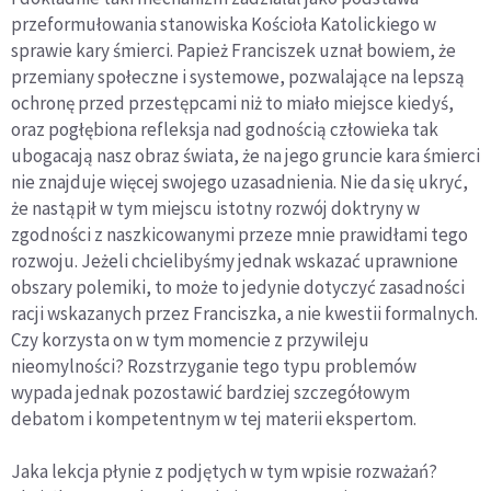
przeformułowania stanowiska Kościoła Katolickiego w
sprawie kary śmierci. Papież Franciszek uznał bowiem, że
przemiany społeczne i systemowe, pozwalające na lepszą
ochronę przed przestępcami niż to miało miejsce kiedyś,
oraz pogłębiona refleksja nad godnością człowieka tak
ubogacają nasz obraz świata, że na jego gruncie kara śmierci
nie znajduje więcej swojego uzasadnienia. Nie da się ukryć,
że nastąpił w tym miejscu istotny rozwój doktryny w
zgodności z naszkicowanymi przeze mnie prawidłami tego
rozwoju. Jeżeli chcielibyśmy jednak wskazać uprawnione
obszary polemiki, to może to jedynie dotyczyć zasadności
racji wskazanych przez Franciszka, a nie kwestii formalnych.
Czy korzysta on w tym momencie z przywileju
nieomylności? Rozstrzyganie tego typu problemów
wypada jednak pozostawić bardziej szczegółowym
debatom i kompetentnym w tej materii ekspertom.
Jaka lekcja płynie z podjętych w tym wpisie rozważań?