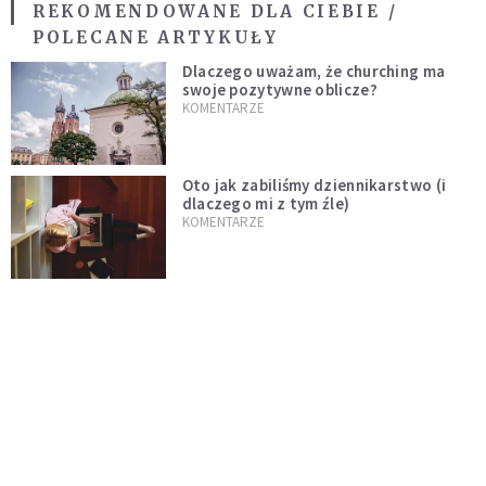
REKOMENDOWANE DLA CIEBIE /
POLECANE ARTYKUŁY
Dlaczego uważam, że churching ma
swoje pozytywne oblicze?
KOMENTARZE
Oto jak zabiliśmy dziennikarstwo (i
dlaczego mi z tym źle)
KOMENTARZE
Proboszcz z konkursu – prawdziwa
zmiana dopiero przed Kościołem
KOMENTARZE
Niech rozkwitną przydomowe ogródki
i żyją dłużej od nas
KOMENTARZE