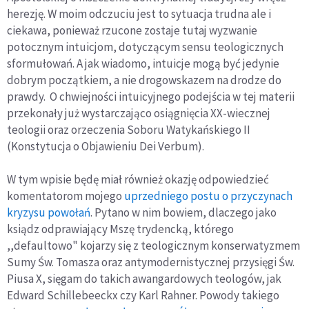
herezję. W moim odczuciu jest to sytuacja trudna ale i
ciekawa, ponieważ rzucone zostaje tutaj wyzwanie
potocznym intuicjom, dotyczącym sensu teologicznych
sformułowań. A jak wiadomo, intuicje mogą być jedynie
dobrym początkiem, a nie drogowskazem na drodze do
prawdy. O chwiejności intuicyjnego podejścia w tej materii
przekonały już wystarczająco osiągnięcia XX-wiecznej
teologii oraz orzeczenia Soboru Watykańskiego II
(Konstytucja o Objawieniu Dei Verbum).
W tym wpisie będę miał również okazję odpowiedzieć
komentatorom mojego
uprzedniego postu o przyczynach
kryzysu powołań
. Pytano w nim bowiem, dlaczego jako
ksiądz odprawiający Mszę trydencką, którego
,,defaultowo" kojarzy się z teologicznym konserwatyzmem
Sumy Św. Tomasza oraz antymodernistycznej przysięgi Św.
Piusa X, sięgam do takich awangardowych teologów, jak
Edward Schillebeeckx czy Karl Rahner. Powody takiego