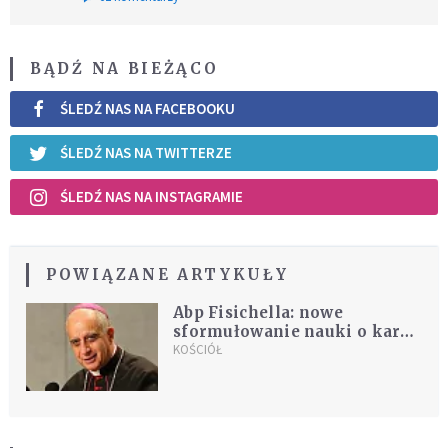
BĄDŹ NA BIEŻĄCO
ŚLEDŹ NAS NA FACEBOOKU
ŚLEDŹ NAS NA TWITTERZE
ŚLEDŹ NAS NA INSTAGRAMIE
POWIĄZANE ARTYKUŁY
Abp Fisichella: nowe
sformułowanie nauki o karze
śmierci spojrzeniem w
KOŚCIÓŁ
przyszłość