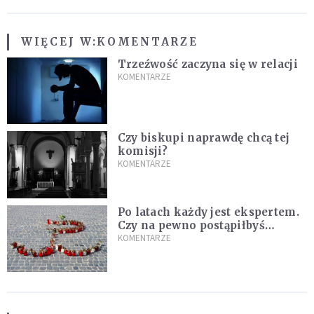
WIĘCEJ W:
KOMENTARZE
Trzeźwość zaczyna się w relacji
KOMENTARZE
Czy biskupi naprawdę chcą tej
komisji?
KOMENTARZE
Po latach każdy jest ekspertem.
Czy na pewno postąpiłbyś
inaczej?
KOMENTARZE