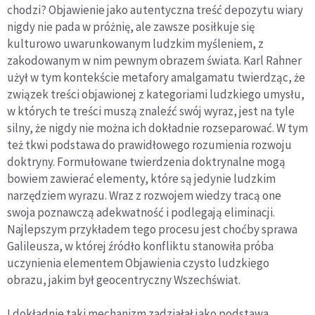
chodzi? Objawienie jako autentyczna treść depozytu wiary
nigdy nie pada w próżnię, ale zawsze posiłkuje się
kulturowo uwarunkowanym ludzkim myśleniem, z
zakodowanym w nim pewnym obrazem świata. Karl Rahner
użył w tym kontekście metafory amalgamatu twierdząc, że
związek treści objawionej z kategoriami ludzkiego umysłu,
w których te treści muszą znaleźć swój wyraz, jest na tyle
silny, że nigdy nie można ich dokładnie rozseparować. W tym
też tkwi podstawa do prawidłowego rozumienia rozwoju
doktryny. Formułowane twierdzenia doktrynalne mogą
bowiem zawierać elementy, które są jedynie ludzkim
narzędziem wyrazu. Wraz z rozwojem wiedzy tracą one
swoja poznawczą adekwatność i podlegają eliminacji.
Najlepszym przykładem tego procesu jest choćby sprawa
Galileusza, w której źródło konfliktu stanowiła próba
uczynienia elementem Objawienia czysto ludzkiego
obrazu, jakim był geocentryczny Wszechświat.
I dokładnie taki mechanizm zadziałał jako podstawa