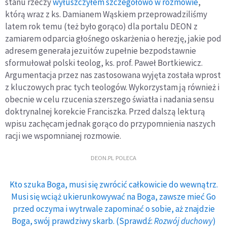
stanu rzeczy
wyłuszczyłem szczegółowo w rozmowie
,
którą wraz z ks. Damianem Wąskiem przeprowadziliśmy
latem rok temu (też było gorąco) dla portalu DEON z
zamiarem odparcia głośnego oskarżenia o herezję, jakie pod
adresem generała jezuitów zupełnie bezpodstawnie
sformułował polski teolog, ks. prof. Paweł Bortkiewicz.
Argumentacja przez nas zastosowana wyjęta została wprost
z kluczowych prac tych teologów. Wykorzystam ją również i
obecnie w celu rzucenia szerszego światła i nadania sensu
doktrynalnej korekcie Franciszka. Przed dalszą lekturą
wpisu zachęcam jednak gorąco do przypomnienia naszych
racji we wspomnianej rozmowie.
DEON.PL POLECA
Kto szuka Boga, musi się zwrócić całkowicie do wewnątrz.
Musi się wciąż ukierunkowywać na Boga, zawsze mieć Go
przed oczyma i wytrwale zapominać o sobie, aż znajdzie
Boga, swój prawdziwy skarb. (Sprawdź:
Rozwój duchowy
)