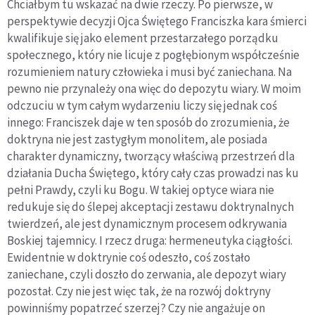
Chciałbym tu wskazać na dwie rzeczy. Po pierwsze, w
perspektywie decyzji Ojca Świętego Franciszka kara śmierci
kwalifikuje się jako element przestarzałego porządku
społecznego, który nie licuje z pogłębionym współcześnie
rozumieniem natury człowieka i musi być zaniechana. Na
pewno nie przynależy ona więc do depozytu wiary. W moim
odczuciu w tym całym wydarzeniu liczy się jednak coś
innego: Franciszek daje w ten sposób do zrozumienia, że
doktryna nie jest zastygłym monolitem, ale posiada
charakter dynamiczny, tworzący właściwą przestrzeń dla
działania Ducha Świętego, który cały czas prowadzi nas ku
pełni Prawdy, czyli ku Bogu. W takiej optyce wiara nie
redukuje się do ślepej akceptacji zestawu doktrynalnych
twierdzeń, ale jest dynamicznym procesem odkrywania
Boskiej tajemnicy. I rzecz druga: hermeneutyka ciągłości.
Ewidentnie w doktrynie coś odeszło, coś zostało
zaniechane, czyli doszło do zerwania, ale depozyt wiary
pozostał. Czy nie jest więc tak, że na rozwój doktryny
powinniśmy popatrzeć szerzej? Czy nie angażuje on