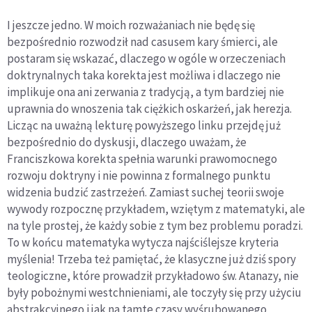
I jeszcze jedno. W moich rozważaniach nie będę się
bezpośrednio rozwodził nad casusem kary śmierci, ale
postaram się wskazać, dlaczego w ogóle w orzeczeniach
doktrynalnych taka korekta jest możliwa i dlaczego nie
implikuje ona ani zerwania z tradycją, a tym bardziej nie
uprawnia do wnoszenia tak ciężkich oskarżeń, jak herezja.
Licząc na uważną lekturę powyższego linku przejdę już
bezpośrednio do dyskusji, dlaczego uważam, że
Franciszkowa korekta spełnia warunki prawomocnego
rozwoju doktryny i nie powinna z formalnego punktu
widzenia budzić zastrzeżeń. Zamiast suchej teorii swoje
wywody rozpocznę przykładem, wziętym z matematyki, ale
na tyle prostej, że każdy sobie z tym bez problemu poradzi.
To w końcu matematyka wytycza najściślejsze kryteria
myślenia! Trzeba też pamiętać, że klasyczne już dziś spory
teologiczne, które prowadził przykładowo św. Atanazy, nie
były pobożnymi westchnieniami, ale toczyły się przy użyciu
abstrakcyjnego i jak na tamte czasy wyśrubowanego