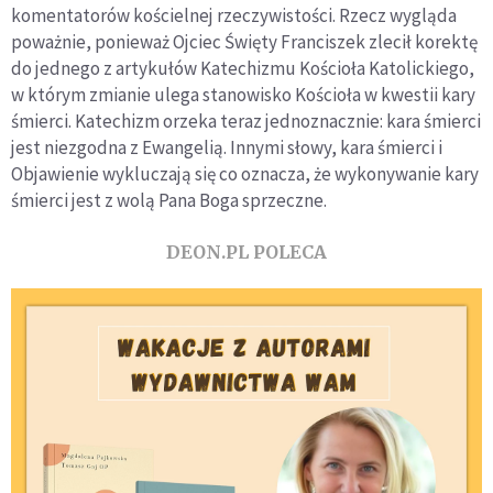
komentatorów kościelnej rzeczywistości. Rzecz wygląda
poważnie, ponieważ Ojciec Święty Franciszek zlecił korektę
do jednego z artykułów Katechizmu Kościoła Katolickiego,
w którym zmianie ulega stanowisko Kościoła w kwestii kary
śmierci. Katechizm orzeka teraz jednoznacznie: kara śmierci
jest niezgodna z Ewangelią. Innymi słowy, kara śmierci i
Objawienie wykluczają się co oznacza, że wykonywanie kary
śmierci jest z wolą Pana Boga sprzeczne.
DEON.PL POLECA