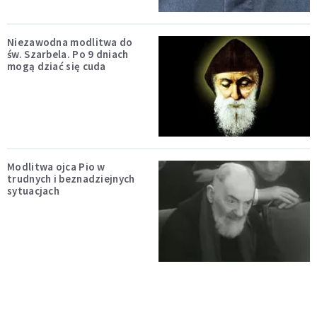
Niezawodna modlitwa do
św. Szarbela. Po 9 dniach
mogą dziać się cuda
Modlitwa ojca Pio w
trudnych i beznadziejnych
sytuacjach