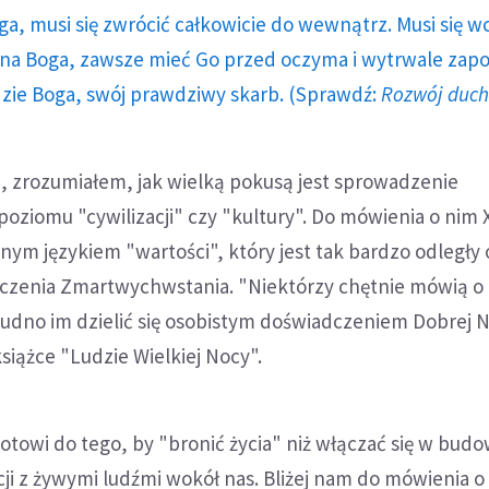
ga, musi się zwrócić całkowicie do wewnątrz. Musi się w
a Boga, zawsze mieć Go przed oczyma i wytrwale zap
dzie Boga, swój prawdziwy skarb. (Sprawdź:
Rozwój duc
, zrozumiałem, jak wielką pokusą jest sprowadzenie
poziomu "cywilizacji" czy "kultury". Do mówienia o nim X
nym językiem "wartości", który jest tak bardzo odległy
czenia Zmartwychwstania. "Niektórzy chętnie mówią o i
trudno im dzielić się osobistym doświadczeniem Dobrej 
książce "Ludzie Wielkiej Nocy".
otowi do tego, by "bronić życia" niż włączać się w bud
ji z żywymi ludźmi wokół nas. Bliżej nam do mówienia o