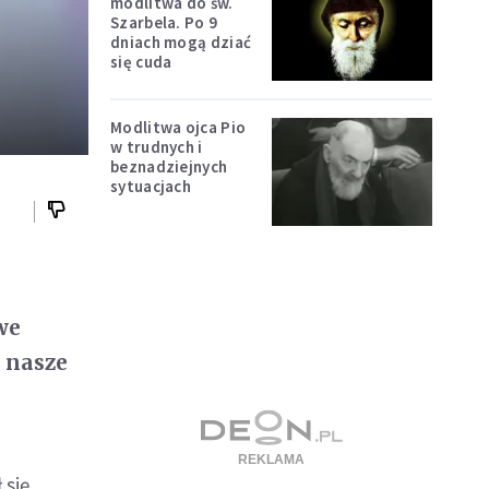
modlitwa do św.
Szarbela. Po 9
dniach mogą dziać
się cuda
Modlitwa ojca Pio
w trudnych i
beznadziejnych
sytuacjach
we
 nasze
 się