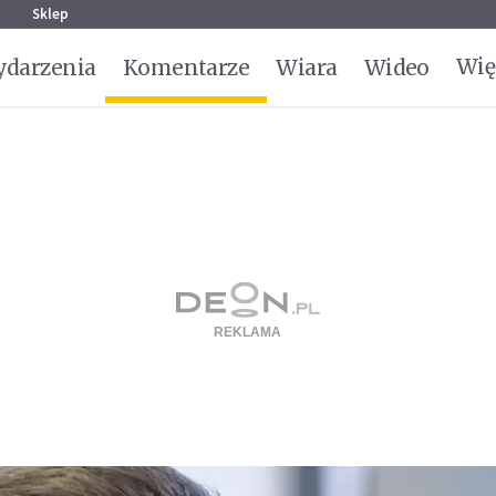
g
Sklep
Wię
darzenia
Komentarze
Wiara
Wideo