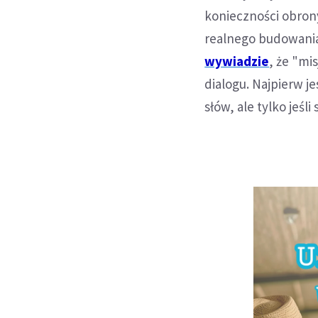
konieczności obrony 
realnego budowania
wywiadzie
, że "mi
dialogu. Najpierw j
słów, ale tylko jeśli