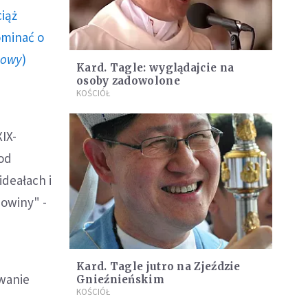
ciąż
ominać o
howy
)
Kard. Tagle: wyglądajcie na
osoby zadowolone
KOŚCIÓŁ
IX-
 od
deałach i
Nowiny" -
Kard. Tagle jutro na Zjeździe
owanie
Gnieźnieńskim
KOŚCIÓŁ