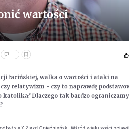
onić wartości
ji łacińskiej, walka o wartości i ataki na
czy relatywizm - czy to naprawdę podstawo
 katolika? Dlaczego tak bardzo ograniczamy
?
dbył się X Zjazd Gnieźnieński. Wśród wielu gości pojawił