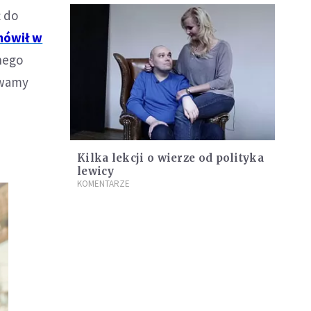
ż do
mówił w
nego
żywamy
Kilka lekcji o wierze od polityka
lewicy
KOMENTARZE