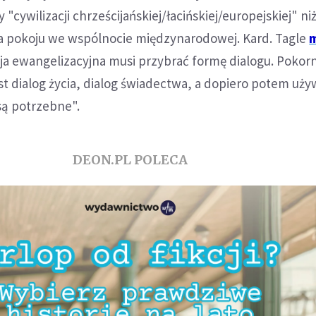
"cywilizacji chrześcijańskiej/łacińskiej/europejskiej" ni
 pokoju we wspólnocie międzynarodowej. Kard. Tagle
sja ewangelizacyjna musi przybrać formę dialogu. Pokor
est dialog życia, dialog świadectwa, a dopiero potem u
 są potrzebne".
DEON.PL POLECA