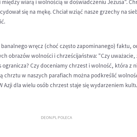
 między wiarą i wolnością w doświadczeniu Jezusa". Ch
cydował się na mękę. Chciał wziąć nasze grzechy na sieb
ić.
banalnego wręcz (choć często zapominanego) faktu, od
ch obrazów wolności i chrześcijaństwa: "Czy uważacie, 
 ogranicza? Czy doceniamy chrzest i wolność, która z ni
ją chrztu w naszych parafiach można podkreślić wolność
W Azji dla wielu osób chrzest staje się wydarzeniem kul
DEON.PL POLECA