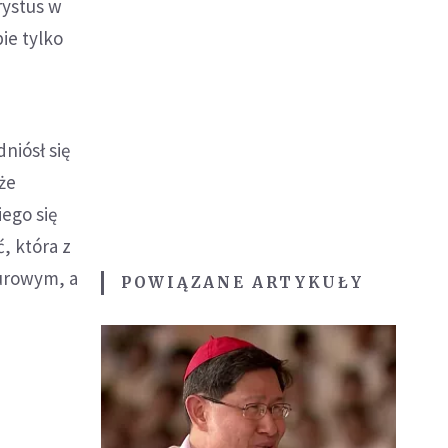
rystus w
ie tylko
niósł się
że
ego się
, która z
turowym, a
POWIĄZANE ARTYKUŁY