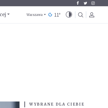
11
°
cej
Warszawa
WYBRANE DLA CIEBIE