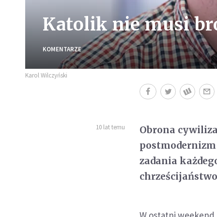
Katolik nie musi br
KOMENTARZE
Karol Wilczyński
10 lat temu
Obrona cywilizac
postmodernizm 
zadania każdego
chrześcijaństwo
W ostatni weekend o