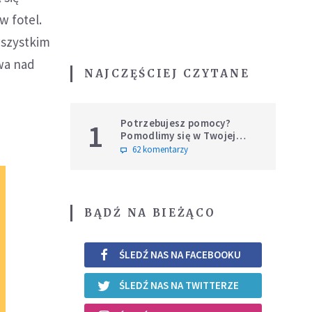
w fotel.
wszystkim
twa nad
NAJCZĘŚCIEJ CZYTANE
Potrzebujesz pomocy?
1
Pomodlimy się w Twojej
intencji
62 komentarzy
BĄDŹ NA BIEŻĄCO
ŚLEDŹ NAS NA FACEBOOKU
ŚLEDŹ NAS NA TWITTERZE