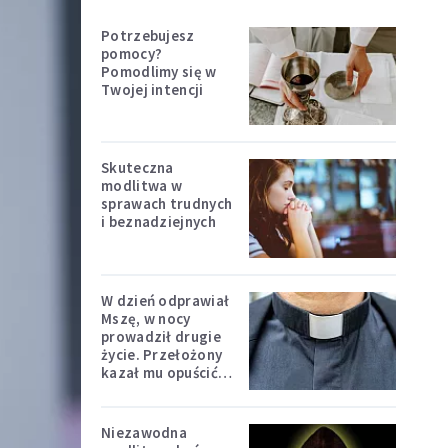
Potrzebujesz
pomocy?
Pomodlimy się w
Twojej intencji
Skuteczna
modlitwa w
sprawach trudnych
i beznadziejnych
W dzień odprawiał
Mszę, w nocy
prowadził drugie
życie. Przełożony
kazał mu opuścić
zakon
Niezawodna