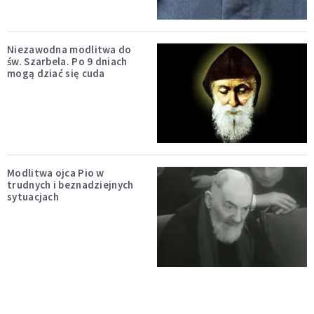
Niezawodna modlitwa do
św. Szarbela. Po 9 dniach
mogą dziać się cuda
Modlitwa ojca Pio w
trudnych i beznadziejnych
sytuacjach