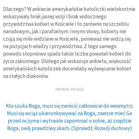
Dlaczego? W ankiecie amerykańskie katoliczki wielokrotnie
wskazywały brak jasnej wizji i brak widocznego
przywództwa kobiet w Kościele i to zarówno na szczeblu
narodowym, jak i parafialnym. Innymi słowy, kobiety nie
czują się mile widziane w Kościele, ponieważ nie widzą się
na pozycjach władzy i przywództwa. Z tego samego
powodu stopniowo spada także liczba powołań kobiet do
życia zakonnego. Dlatego jak wskazuje ankieta, większość
amerykańskich katoliczek doceniłaby wyświęcanie kobiet
na stałych diakonów.
DEON.PL POLECA
Kto szuka Boga, musi się zwrócić całkowicie do wewnątrz.
Musi się wciąż ukierunkowywać na Boga, zawsze mieć Go
przed oczyma i wytrwale zapominać o sobie, aż znajdzie
Boga, swój prawdziwy skarb. (Sprawdź:
Rozwój duchowy
)