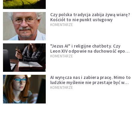
Czy polska tradycja zabija żywą wiarę?
Kościół to nie punkt usługowy
KOMENTARZE
"Jezus AI" i religijne chatboty. Czy
Leon XIV odpowie na duchowość epoki
sztucznej inteligencji?
KOMENTARZE
AI wyręcza nas i zabiera pracę. Mimo to
ludzkie myślenie nie przestaje być w
cenie
KOMENTARZE
Pół internetu płacze. Kto nam zastąpi
Łukasza Litewkę?
KOMENTARZE