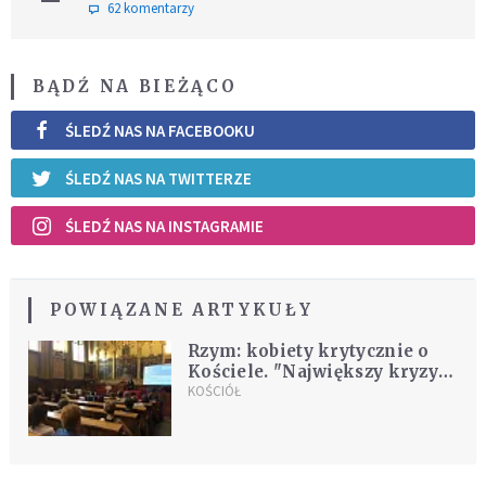
62 komentarzy
BĄDŹ NA BIEŻĄCO
ŚLEDŹ NAS NA FACEBOOKU
ŚLEDŹ NAS NA TWITTERZE
ŚLEDŹ NAS NA INSTAGRAMIE
POWIĄZANE ARTYKUŁY
Rzym: kobiety krytycznie o
Kościele. "Największy kryzys
od czasów Reformacji"
KOŚCIÓŁ