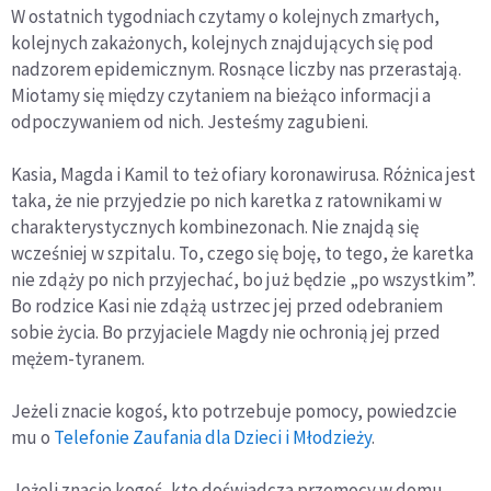
W ostatnich tygodniach czytamy o kolejnych zmarłych,
kolejnych zakażonych, kolejnych znajdujących się pod
nadzorem epidemicznym. Rosnące liczby nas przerastają.
Miotamy się między czytaniem na bieżąco informacji a
odpoczywaniem od nich. Jesteśmy zagubieni.
Kasia, Magda i Kamil to też ofiary koronawirusa. Różnica jest
taka, że nie przyjedzie po nich karetka z ratownikami w
charakterystycznych kombinezonach. Nie znajdą się
wcześniej w szpitalu. To, czego się boję, to tego, że karetka
nie zdąży po nich przyjechać, bo już będzie „po wszystkim”.
Bo rodzice Kasi nie zdążą ustrzec jej przed odebraniem
sobie życia. Bo przyjaciele Magdy nie ochronią jej przed
mężem-tyranem.
Jeżeli znacie kogoś, kto potrzebuje pomocy, powiedzcie
mu o
Telefonie Zaufania dla Dzieci i Młodzieży
.
Jeżeli znacie kogoś, kto doświadcza przemocy w domu,