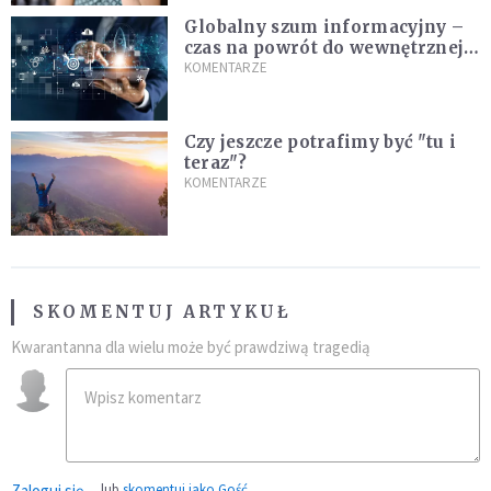
Globalny szum informacyjny –
czas na powrót do wewnętrznej
prawdy
KOMENTARZE
Czy jeszcze potrafimy być "tu i
teraz"?
KOMENTARZE
SKOMENTUJ ARTYKUŁ
Kwarantanna dla wielu może być prawdziwą tragedią
Zaloguj się
lub
skomentuj jako Gość