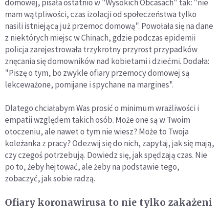
domowej, pisała ostatnio w "Wysokich Obcasach" tak: "nie
mam wątpliwości, czas izolacji od społeczeństwa tylko
nasili istniejącą już przemoc domową". Powołała się na dane
z niektórych miejsc w Chinach, gdzie podczas epidemii
policja zarejestrowała trzykrotny przyrost przypadków
znęcania się domowników nad kobietami i dziećmi. Dodała:
"Piszę o tym, bo zwykle ofiary przemocy domowej są
lekceważone, pomijane i spychane na margines".
Dlatego chciałabym Was prosić o minimum wrażliwości i
empatii względem takich osób. Może one są w Twoim
otoczeniu, ale nawet o tym nie wiesz? Może to Twoja
koleżanka z pracy? Odezwij się do nich, zapytaj, jak się mają,
czy czegoś potrzebują. Dowiedz się, jak spędzają czas. Nie
po to, żeby hejtować, ale żeby na podstawie tego,
zobaczyć, jak sobie radzą.
Ofiary koronawirusa to nie tylko zakażeni