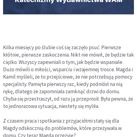
Kilka miesięcy po ślubie coś się zaczęło psuć. Pierwsze
kłótnie, pierwsze zaskoczenia. Nikt nie mówił, że będzie tak
ciężko. Wszyscy zapewniali o tym, jak będzie wspaniale.
Dużo mówili o miłości, wsparciu i wzajemnej trosce. Magda i
Kamil myśleli, że to przejściowe, że nie potrzebują pomocy
specjalisty. Pamięta pierwszy raz, kiedy podniósł na nią
rękę, dlatego że zapomniała zamknąć drzwi do domu.
Chyba się przestraszył, od razu ją przeprosił. Była pewna, że
to jednorazowa sytuacja, niestety się myliła.
Z czasem praca i spotkania z przyjaciółmi stały się dla
Magdy odskocznią do problemów, które przeżywała w
domu. Czy teraz Magda przeżyje?