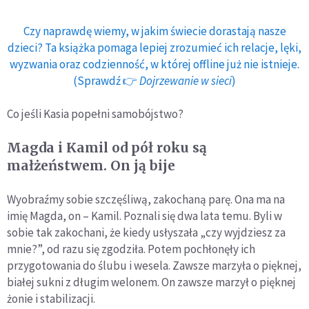
Czy naprawdę wiemy, w jakim świecie dorastają nasze
dzieci? Ta książka pomaga lepiej zrozumieć ich relacje, lęki,
wyzwania oraz codzienność, w której offline już nie istnieje.
(Sprawdź 👉
Dojrzewanie w sieci
)
Co jeśli Kasia popełni samobójstwo?
Magda i Kamil od pół roku są
małżeństwem. On ją bije
Wyobraźmy sobie szczęśliwą, zakochaną parę. Ona ma na
imię Magda, on – Kamil. Poznali się dwa lata temu. Byli w
sobie tak zakochani, że kiedy usłyszała „czy wyjdziesz za
mnie?”, od razu się zgodziła. Potem pochłonęły ich
przygotowania do ślubu i wesela. Zawsze marzyła o pięknej,
białej sukni z długim welonem. On zawsze marzył o pięknej
żonie i stabilizacji.