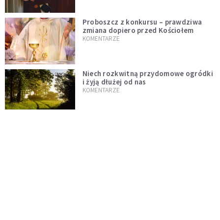
Proboszcz z konkursu – prawdziwa
zmiana dopiero przed Kościołem
KOMENTARZE
Niech rozkwitną przydomowe ogródki
i żyją dłużej od nas
KOMENTARZE
Czy polska tradycja zabija żywą wiarę?
Kościół to nie punkt usługowy
KOMENTARZE
"Jezus AI" i religijne chatboty. Czy
Leon XIV odpowie na duchowość epoki
sztucznej inteligencji?
KOMENTARZE