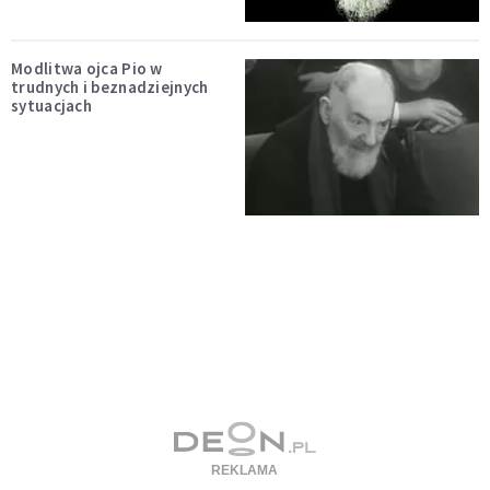
Modlitwa ojca Pio w
trudnych i beznadziejnych
sytuacjach