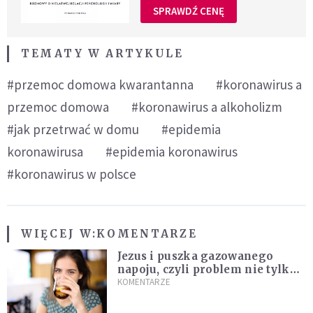
SPRAWDŹ CENĘ
TEMATY W ARTYKULE
#przemoc domowa kwarantanna
#koronawirus a
przemoc domowa
#koronawirus a alkoholizm
#jak przetrwać w domu
#epidemia
koronawirusa
#epidemia koronawirus
#koronawirus w polsce
WIĘCEJ W:
KOMENTARZE
Jezus i puszka gazowanego
napoju, czyli problem nie tylko
techniczny
KOMENTARZE