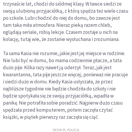
trzynaście lat, chodzi do siódmej klasy. W ławce siedzi ze
swoją ulubioną przyjaciółką, z którą spędza też wiele czasu
po szkole. Lubi chodzić do niej do domu, bo zawsze jest
tam taka miła atmosfera. Nieraz pieką razem chleb,
oglądają seriale, robią lekcje. Czasem zostaje u nich na
kolację, tutaj wie, że zostanie wysłuchana i zrozumiana.
Ta sama Kasia nie rozumie, jakie jest jej miejsce w rodzinie.
Nie lubi być w domu, bo mama codziennie płacze, a tata
dużo pije. Kilka razy nawet ją uderzył. Teraz, jak jest
kwarantanna, tata pije jeszcze więcej, ponieważ nie pracuje
i siedzi dużo w domu. Kiedy Kasia usłyszała, że przez
najbliższe tygodnie nie będzie chodziła do szkoły i nie
będzie spotykała się ze swoją przyjaciółką, wpadła w
panikę. Nie potrafiła sobie poradzić. Najpierw dużo czasu
spędzała przed komputerem, potem zaczęła czytać
książki, w piątek pierwszy raz zaczęła się ciąć.
DEON.PL POLECA