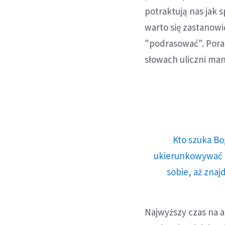
potraktują nas jak 
warto się zastanowi
"podrasować". Pora
słowach uliczni ma
Kto szuka Bo
ukierunkowywać n
sobie, aż znaj
Najwyższy czas na a