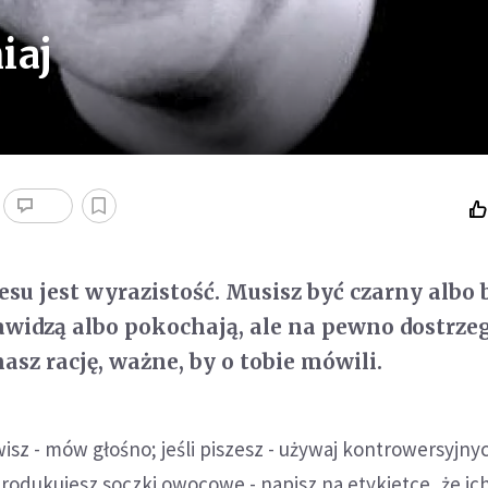
iaj
su jest wyrazistość. Musisz być czarny albo b
awidzą albo pokochają, ale na pewno dostrzeg
asz rację, ważne, by o tobie mówili.
isz - mów głośno; jeśli piszesz - używaj kontrowersyjny
produkujesz soczki owocowe - napisz na etykietce, że i