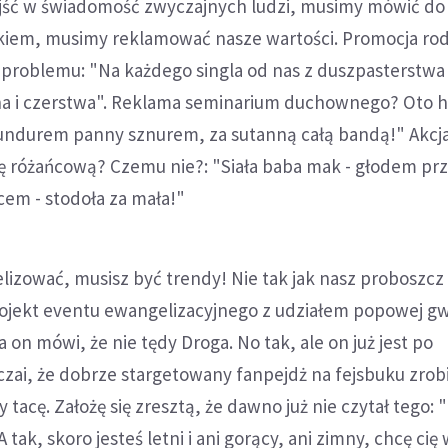
jść w świadomość zwyczajnych ludzi, musimy mówić do
iem, musimy reklamować nasze wartości. Promocja rod
 problemu: "Na każdego singla od nas z duszpasterstwa
żna i czerstwa". Reklama seminarium duchownego? Oto h
ndurem panny sznurem, za sutanną całą bandą!" Akcj
 różańcową? Czemu nie?: "Siała baba mak - głodem prz
ńcem - stodoła za mała!"
lizować, musisz być trendy! Nie tak jak nasz proboszcz 
ojekt eventu ewangelizacyjnego z udziałem popowej gwi
a on mówi, że nie tędy Droga. No tak, ale on już jest po
e czai, że dobrze stargetowany fanpejdż na fejsbuku zro
y tacę. Założę się zresztą, że dawno już nie czytał tego: 
 tak, skoro jesteś letni i ani gorący, ani zimny, chcę cię