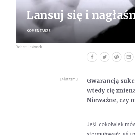
Lansuj się i nagłaśn
KOMENTARZE
Robert Jesionek
14 lat temu
Gwarancją sukce
wtedy cię znien
Nieważne, czy m
Jeśli cokolwiek mów
sformułowań; jeśli 