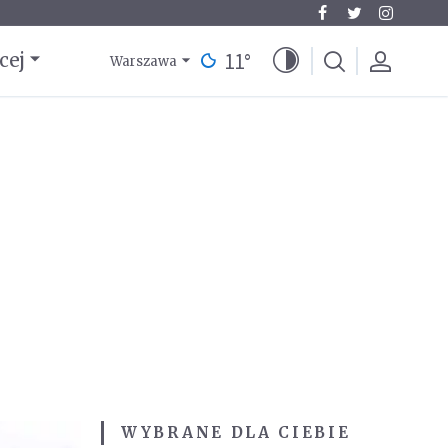
11
°
cej
Warszawa
WYBRANE DLA CIEBIE