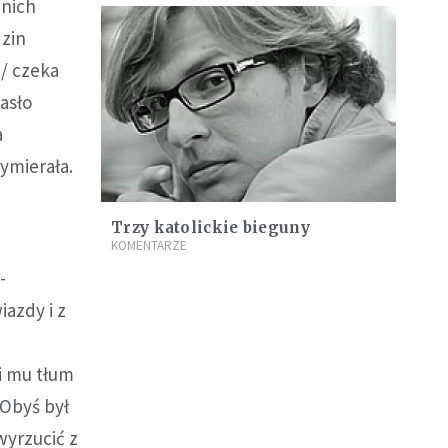
 nich
zin
 / czeka
asło
a
ymierała.
Trzy katolickie bieguny
KOMENTARZE
-
azdy i z
bi mu tłum
"Obyś był
 wyrzucić z