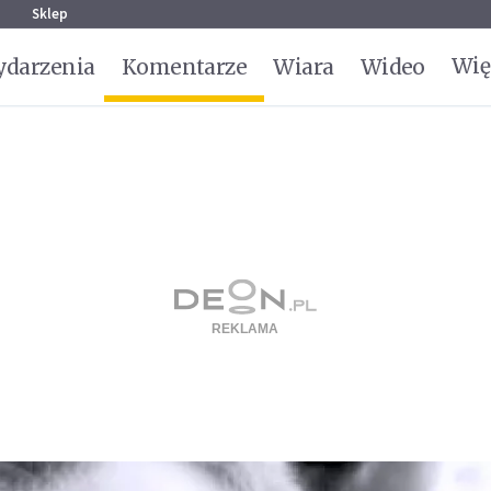
g
Sklep
Wię
darzenia
Komentarze
Wiara
Wideo