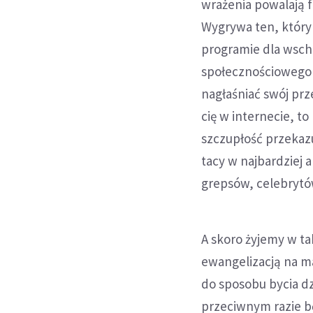
wrażenia powalają f
Wygrywa ten, który
programie dla wsch
społecznościowego p
nagłaśniać swój prz
cię w internecie, to
szczupłość przekazu
tacy w najbardziej 
grepsów, celebrytó
A skoro żyjemy w ta
ewangelizacją na m
do sposobu bycia d
przeciwnym razie bę