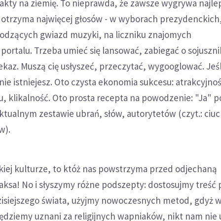
akty na ziemię. To nieprawda, że zawsze wygrywa najle
 otrzyma najwięcej głosów - w wyborach prezydenckich
odzących gwiazd muzyki, na liczniku znajomych
ortalu. Trzeba umieć się lansować, zabiegać o sojuszni
ekaz. Muszą cię usłyszeć, przeczytać, wygooglować. Jeśl
 nie istniejesz. Oto czysta ekonomia sukcesu: atrakcyjno
, klikalność. Oto prosta recepta na powodzenie: "Ja" 
aktualnym zestawie ubrań, słów, autorytetów (czyt.: ciu
w).
kiej kulturze, to któż nas powstrzyma przed odjechaną
aksa! No i słyszymy różne podszepty: dostosujmy treść
zisiejszego świata, użyjmy nowoczesnych metod, gdyż 
dziemy uznani za religijnych wapniaków, nikt nam nie 