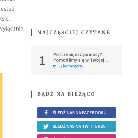
jesteś
sie.
 wyłącznie
NAJCZĘŚCIEJ CZYTANE
Potrzebujesz pomocy?
1
Pomodlimy się w Twojej
intencji
62 komentarzy
BĄDŹ NA BIEŻĄCO
ŚLEDŹ NAS NA FACEBOOKU
ŚLEDŹ NAS NA TWITTERZE