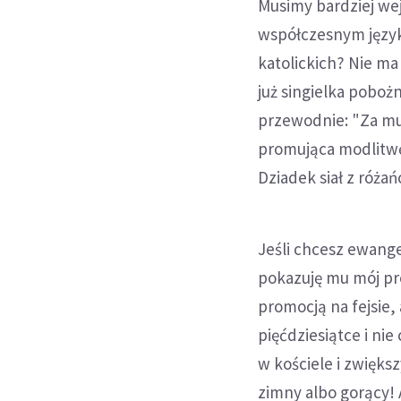
Musimy bardziej we
współczesnym język
katolickich? Nie ma
już singielka pobo
przewodnie: "Za mu
promująca modlitwę
Dziadek siał z róża
Jeśli chcesz ewange
pokazuję mu mój pr
promocją na fejsie, 
pięćdziesiątce i ni
w kościele i zwiększ
zimny albo gorący! A