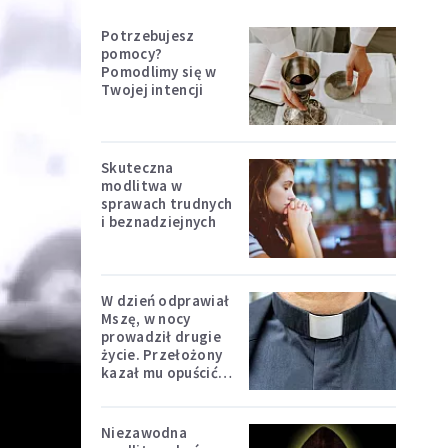
Potrzebujesz
pomocy?
Pomodlimy się w
Twojej intencji
Skuteczna
modlitwa w
sprawach trudnych
i beznadziejnych
W dzień odprawiał
Mszę, w nocy
prowadził drugie
życie. Przełożony
kazał mu opuścić
zakon
Niezawodna