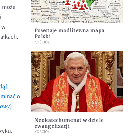
e, może
i
y w
Powstaje modlitewna mapa
ałkach.
Polski
KOŚCIÓŁ
ciąż
ominać o
howy
)
Neokatechumenat w dziele
ewangelizacji
zyku.
KOŚCIÓŁ