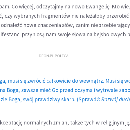
spam. Co więcej, odczytajmy na nowo Ewangelię. Kto wi
ć, czy wybranych fragmentów nie należałoby przerobić 
 odnaleźć nowe znaczenia słów, zanim nieprzebierając
nifestanci przyniosą nam swoje słowa na bejsbolowych p
DEON.PL POLECA
ga, musi się zwrócić całkowicie do wewnątrz. Musi się w
a Boga, zawsze mieć Go przed oczyma i wytrwale zap
dzie Boga, swój prawdziwy skarb. (Sprawdź:
Rozwój duc
kceptację normalnych zmian, także tych w religijnym ję