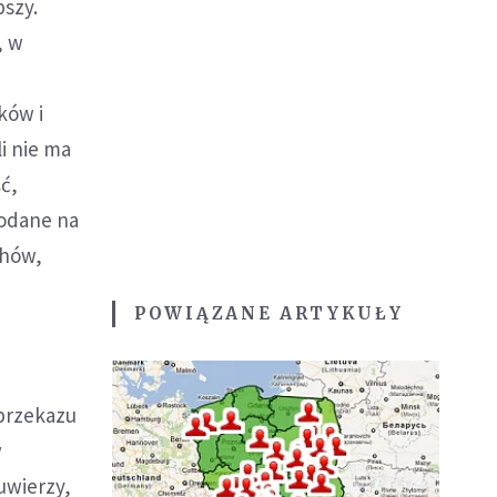
pszy.
, w
ków i
i nie ma
ść,
podane na
chów,
POWIĄZANE ARTYKUŁY
 przekazu
w
uwierzy,