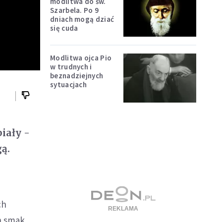
modlitwa do św.
Szarbela. Po 9
dniach mogą dziać
się cuda
Modlitwa ojca Pio
w trudnych i
beznadziejnych
sytuacjach
iały -
ą.
ch
ch smak