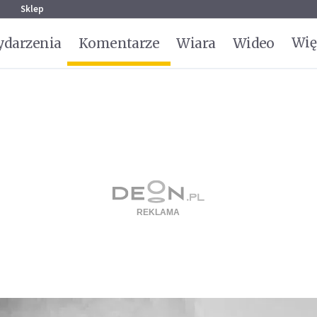
g
Sklep
Wię
darzenia
Komentarze
Wiara
Wideo