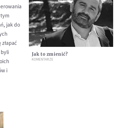
kierowania
 tym
, jak do
ych
ę złapać
byli
Jak to zmienić?
KOMENTARZE
oich
ów i