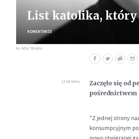
List katolika, któr
KOMENTARZE
ks. Artur Stopka
12 lat temu
Zaczęło się od 
pośrednictwem I
"Z jednej strony n
konsumpcyjnym pode
nowo otwieranej ga