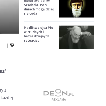
modlitwa do św.
Szarbela. Po 9
dniach mogą dziać
się cuda
Modlitwa ojca Pio
w trudnych i
beznadziejnych
sytuacjach
em?
my z
 każdej