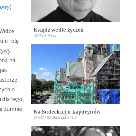
howy
)
Ksiądz wedle życzeń
 Widzę
KOMENTARZE
kim rolę
ktywy
ioną na
jak
asterze
nych o
i dla tego,
ię dumnie
Na Sudeckiej u kapucynów
WIARA I SPOŁECZEŃSTWO