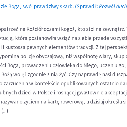
dzie Boga, swój prawdziwy skarb. (Sprawdź:
Rozwój duc
patrzeć na Kościół oczami kogoś, kto stoi na zewnątrz.
tucję, która postanowiła wziąć na siebie przede wszyst
i i kustosza pewnych elementów tradycji. Z tej perspe
zypomina policję obyczajową, niż wspólnotę wiary, skup
ci Boga, prowadzeniu człowieka do Niego, uczeniu go, 
Bożą wolę i zgodnie z nią żyć. Czy naprawdę nasi duszp
 do zarzucenia w kontekście opublikowanych ostatnio da
ślubnych dzieci w Polsce i rosnącej gwałtownie akceptacj
azywano życiem na kartę rowerową, a dzisiaj określa s
...)