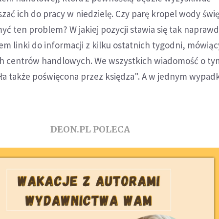
ać ich do pracy w niedzielę. Czy parę kropel wody świ
yć ten problem? W jakiej pozycji stawia się tak napraw
em linki do informacji z kilku ostatnich tygodni, mówią
ch centrów handlowych. We wszystkich wiadomość o ty
ała także poświęcona przez księdza". A w jednym wypad
DEON.PL POLECA