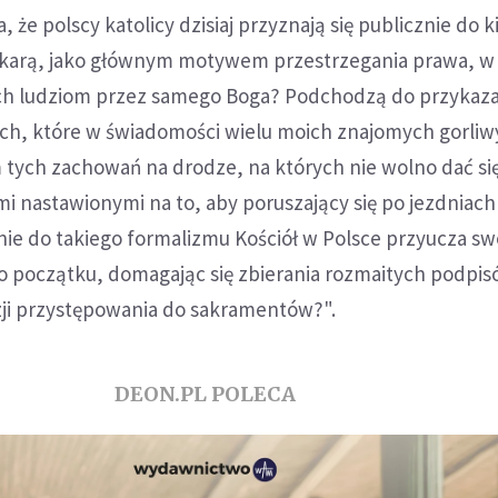
a, że polscy katolicy dzisiaj przyznają się publicznie do 
 karą, jako głównym motywem przestrzegania prawa, w
h ludziom przez samego Boga? Podchodzą do przykazań
h, które w świadomości wielu moich znajomych gorliw
 tych zachowań na drodze, na których nie wolno dać si
ami nastawionymi na to, aby poruszający się po jezdniach 
 nie do takiego formalizmu Kościół w Polsce przyucza sw
 początku, domagając się zbierania rozmaitych podpis
zji przystępowania do sakramentów?".
DEON.PL POLECA