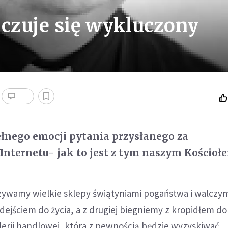
y czuje się wykluczony
pełnego emocji pytania przysłanego za
nternetu- jak to jest z tym naszym Kościoł
azywamy wielkie sklepy świątyniami pogaństwa i walczy
jściem do życia, a z drugiej biegniemy z kropidłem do
lerii handlowej, która z pewnością będzie wyzyskiwać