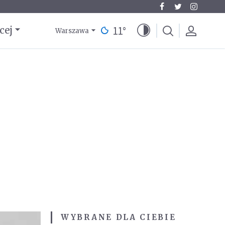
11
°
cej
Warszawa
WYBRANE DLA CIEBIE