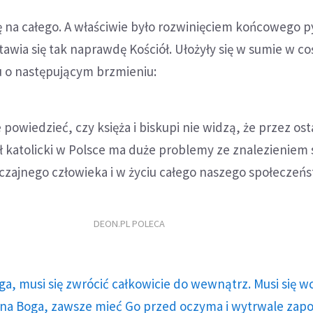
ę na całego. A właściwie było rozwinięciem końcowego p
 stawia się tak naprawdę Kościół. Ułożyły się w sumie w co
tu o następującym brzmieniu:
powiedzieć, czy księża i biskupi nie widzą, że przez ost
ł katolicki w Polsce ma duże problemy ze znalezieniem
czajnego człowieka i w życiu całego naszego społeczeńst
DEON.PL POLECA
ga, musi się zwrócić całkowicie do wewnątrz. Musi się w
a Boga, zawsze mieć Go przed oczyma i wytrwale zap