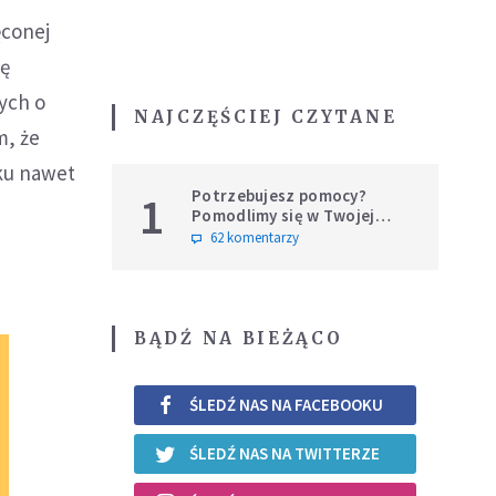
ęconej
dę
cych o
NAJCZĘŚCIEJ CZYTANE
m, że
ku nawet
Potrzebujesz pomocy?
1
Pomodlimy się w Twojej
intencji
62 komentarzy
BĄDŹ NA BIEŻĄCO
ŚLEDŹ NAS NA FACEBOOKU
ŚLEDŹ NAS NA TWITTERZE