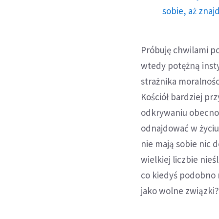
sobie, aż znaj
Próbuję chwilami po
wtedy potężną insty
strażnika moralnośc
Kościół bardziej pr
odkrywaniu obecnoś
odnajdować w życiu 
nie mają sobie nic
wielkiej liczbie nie
co kiedyś podobno n
jako wolne związki? (