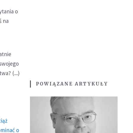
ytania o
ś na
atnie
 swojego
wa? (...)
POWIĄZANE ARTYKUŁY
ciąż
ominać o