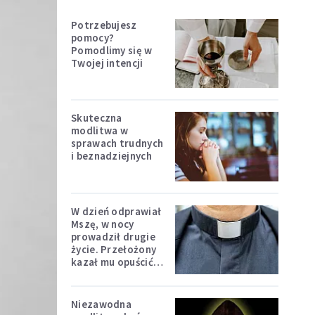
Potrzebujesz
pomocy?
Pomodlimy się w
Twojej intencji
Skuteczna
modlitwa w
sprawach trudnych
i beznadziejnych
W dzień odprawiał
Mszę, w nocy
prowadził drugie
życie. Przełożony
kazał mu opuścić
zakon
Niezawodna