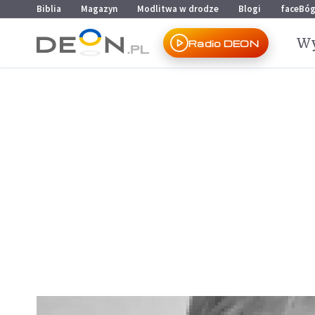
Przejdź do menu głównego
Przejdź do treści
Biblia
Magazyn
Modlitwa w drodze
Blogi
faceBó
Wy
Radio DEON