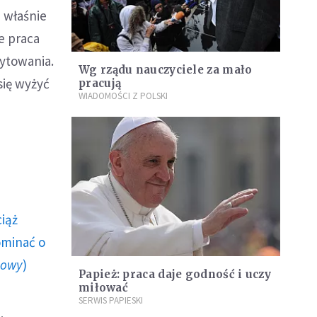
 właśnie
e praca
ytowania.
Wg rządu nauczyciele za mało
się wyżyć
pracują
WIADOMOŚCI Z POLSKI
ciąż
ominać o
howy
)
Papież: praca daje godność i uczy
miłować
SERWIS PAPIESKI