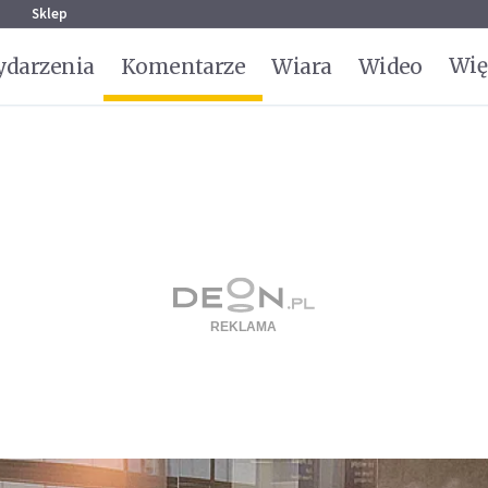
g
Sklep
Wię
darzenia
Komentarze
Wiara
Wideo