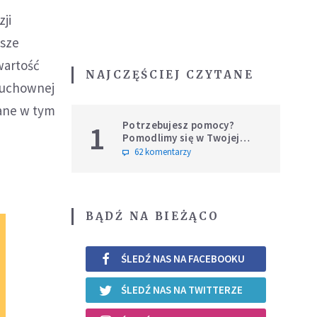
ji
wsze
wartość
NAJCZĘŚCIEJ CZYTANE
 duchownej
gane w tym
Potrzebujesz pomocy?
1
Pomodlimy się w Twojej
intencji
62 komentarzy
BĄDŹ NA BIEŻĄCO
ŚLEDŹ NAS NA FACEBOOKU
ŚLEDŹ NAS NA TWITTERZE