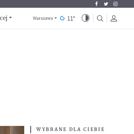
11
°
cej
Warszawa
WYBRANE DLA CIEBIE