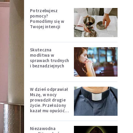
Potrzebujesz
pomocy?
Pomodlimy się w
Twojej intencji
Skuteczna
modlitwa w
sprawach trudnych
i beznadziejnych
W dzień odprawiał
Mszę, w nocy
prowadził drugie
życie. Przełożony
kazał mu opuścić
zakon
Niezawodna