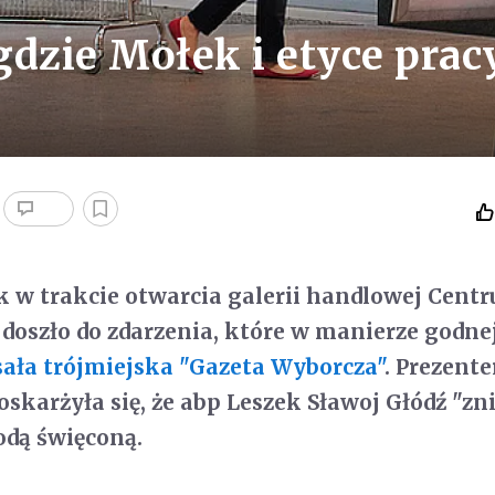
gdzie Mołek i etyce prac
k w trakcie otwarcia galerii handlowej Cent
 doszło do zdarzenia, które w manierze godne
sała trójmiejska "Gazeta Wyborcza"
. Prezent
karżyła się, że abp Leszek Sławoj Głódź "zni
odą święconą.