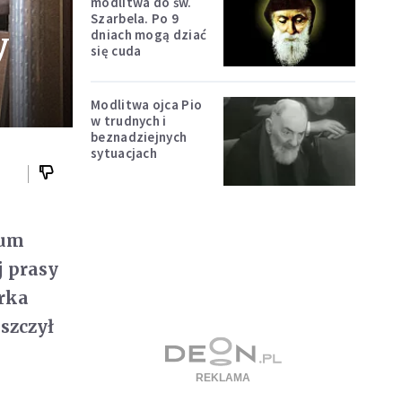
modlitwa do św.
Szarbela. Po 9
y
dniach mogą dziać
się cuda
Modlitwa ojca Pio
w trudnych i
beznadziejnych
sytuacjach
rum
j prasy
erka
szczył