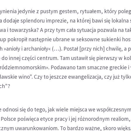
nienia jedynie z pustym gestem, rytuałem, który poleg
 dodaje splendoru imprezie, na której bawi się lokalna
wa i towarzyska? A przy tym cała sytuacja pozwala na ta
kup pokropił następnie ubrane w seksowne sukienki hos
h »anioły i archanioły« (…). Postał [przy nich] chwilę, a
ę do innej części centrum. Tam ustawił się pierwszy w ko
 śródziemnomorskim». Podawano tam smaczne greckie i 
awskie wino". Czy to jeszcze ewangelizacja, czy już tylk
ch"?
 odnosi się do tego, jak wiele miejsca we współczesny
 Polsce poświęca etyce pracy i jej różnorodnym realiom,
ecznym uwarunkowaniom. To bardzo ważne, skoro więks