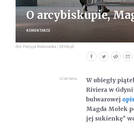
O arcybiskupie, Ma
KOMENTARZE
(fot. Patrycja Malinowska / DEON.pl)
12 lat temu
W ubiegły piąte
Riviera w Gdyni
bulwarowej
opi
Magda Mołek pos
jej sukienkę" w