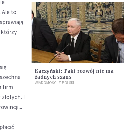
ie
 Ale to
 sprawiają
 którzy
się
Kaczyński: Taki rozwój nie ma
wszechna
żadnych szans
WIADOMOŚCI Z POLSKI
e firm
złotych. I
wincji...
płacić