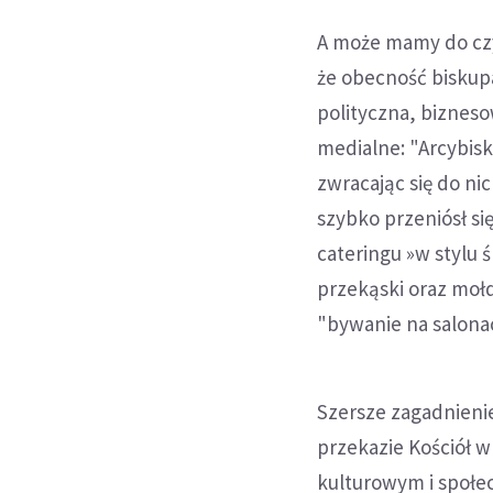
A może mamy do czy
że obecność biskupa
polityczna, bizneso
medialne: "Arcybis
zwracając się do nic
szybko przeniósł si
cateringu »w stylu
przekąski oraz mołd
"bywanie na salona
Szersze zagadnienie
przekazie Kościół w
kulturowym i społ