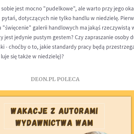
sobie jest mocno "pudelkowe", ale warto przy jego okaz
a pytań, dotyczących nie tylko handlu w niedzielę. Pier
u "święcenie" galerii handlowych ma jakąś rzeczywistą 
zy jest jedynie pustym gestem? Czy zapraszanie osoby
oski - choćby o to, jakie standardy pracy będą przestrze
uje się także w niedzielę)?
DEON.PL POLECA