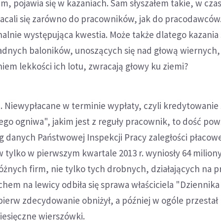
, pojawia się w kazaniach. Sam słyszałem takie, w czas
acali się zarówno do pracowników, jak do pracodawców.
alnie występująca kwestia. Może także dlatego kazania
ładnych baloników, unoszących się nad głową wiernych,
iem lekkości ich lotu, zwracają głowy ku ziemi?
. Niewypłacane w terminie wypłaty, czyli kredytowanie 
ego ogniwa", jakim jest z reguły pracownik, to dość po
g danych Państwowej Inspekcji Pracy zaległości płacow
ylko w pierwszym kwartale 2013 r. wyniosły 64 miliony 
óżnych firm, nie tylko tych drobnych, działających na pro
hem na lewicy odbiła się sprawa właściciela "Dziennika
pierw zdecydowanie obniżył, a później w ogóle przestał 
esięczne wierszówki.