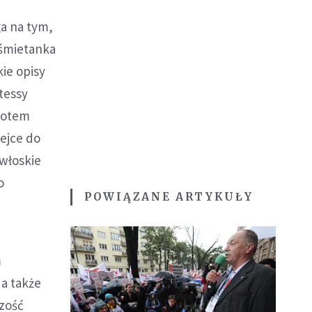
a na tym,
 śmietanka
kie opisy
tessy
 potem
lejce do
włoskie
o
POWIĄZANE ARTYKUŁY
m
 a także
zość