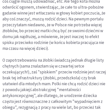
coś ciągle muszą udowadniać, etc. Ale tego kota można
odwrócić ogonem, stwierdzając, że całe to ultra-pobożne
gadanie winne jest wtłaczaniu w głowy kobiet poczucia, że
aby coś znaczyć, muszą rodzić dzieci. Na pewnym portalu
przeczytałam niedawno, że w Polsce nie potrzeba więcej
żłobków, bo przecież matki chcą być ze swoimi dziećmi w
domu jak najdłużej, a mówienie, że jest inaczej to efekt
spisku przeciwko rodzinie (w końcu kobieta pracująca nie
ma czasu na więcej dzieci).
O zapotrzebowaniu na żłobki świadczą jednak długie listy
chętnych (sama znalazłam się w czwartej setce
oczekujących!), zaś "spiskiem" przeciw rodzinie jest raczej
brak tej infrastruktury (żłobki, przedszkola) czy brak
ułatwień dla młodych mam. Polki nie chcą rodzić dzieci nie
z powodu jakiejś abstrakcyjnej "mentalności
antykoncepcyjnej", ale dlatego, że urodzenie dziecka
często jest równoznaczne z całkowitym "wypadnięciem z
obiegu", rezygnacją z pracy na wiele lat, bo przecież tak