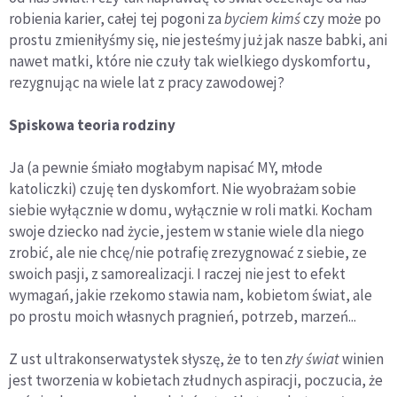
robienia karier, całej tej pogoni za
byciem kimś
czy może po
prostu zmieniłyśmy się, nie jesteśmy już jak nasze babki, ani
nawet matki, które nie czuły tak wielkiego dyskomfortu,
rezygnując na wiele lat z pracy zawodowej?
Spiskowa teoria rodziny
Ja (a pewnie śmiało mogłabym napisać MY, młode
katoliczki) czuję ten dyskomfort. Nie wyobrażam sobie
siebie wyłącznie w domu, wyłącznie w roli matki. Kocham
swoje dziecko nad życie, jestem w stanie wiele dla niego
zrobić, ale nie chcę/nie potrafię zrezygnować z siebie, ze
swoich pasji, z samorealizacji. I raczej nie jest to efekt
wymagań, jakie rzekomo stawia nam, kobietom świat, ale
po prostu moich własnych pragnień, potrzeb, marzeń...
Z ust ultrakonserwatystek słyszę, że to ten
zły świat
winien
jest tworzenia w kobietach złudnych aspiracji, poczucia, że