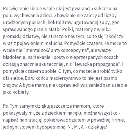
Poświęcenie siebie wcale nie jest gwarancją sukcesu na
polu wychowania dzieci. Zbawienie nie zależy od liczby
urodzonych pociech, hektolitrów ugotowanej zupy, gór
sprasowanego prania. Matki-Polki, matrony z wielką
gromadą dziatwy, nie straszcie nas tym, co to się "skończy"
wraz z pojawieniem malucha. Pomyślcie czasem, że może to
wcale nie "mentalność antykoncepcyjna", ale wasze
biadolenie, narzekanie i posty o nieprzespanych nocach
działają znacznie skuteczniej, niż "lewacka propaganda". I
pomyślcie czasem o sobie. O tym, co możecie zrobić tylko
dla siebie. Bo w końcu macierzyństwo to nie jest pasmo
znojów. A bycie mamą nie usprawiedliwia zaniedbania siebie
jako kobiety.
Ps. Tym samym dziękuję szczerze mamom, które
pokazywały mi, że z dzieckiem na ręku można wszystko -
napisać habilitację, pokierować działem w poważnej firmie,
jednym słowem być spełnioną. N., M., A. - dziękuję!