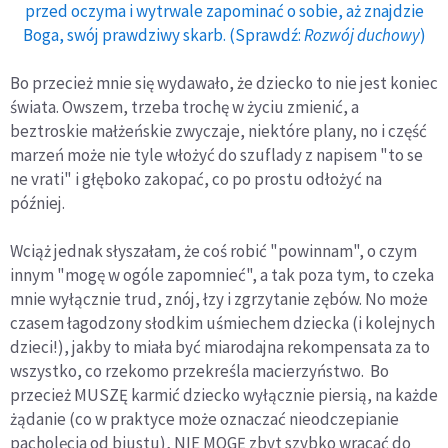
przed oczyma i wytrwale zapominać o sobie, aż znajdzie
Boga, swój prawdziwy skarb. (Sprawdź:
Rozwój duchowy
)
Bo przecież mnie się wydawało, że dziecko to nie jest koniec
świata. Owszem, trzeba trochę w życiu zmienić, a
beztroskie małżeńskie zwyczaje, niektóre plany, no i część
marzeń może nie tyle włożyć do szuflady z napisem "to se
ne vrati" i głęboko zakopać, co po prostu odłożyć na
później.
Wciąż jednak słyszałam, że coś robić "powinnam", o czym
innym "mogę w ogóle zapomnieć", a tak poza tym, to czeka
mnie wyłącznie trud, znój, łzy i zgrzytanie zębów. No może
czasem łagodzony słodkim uśmiechem dziecka (i kolejnych
dzieci!), jakby to miała być miarodajna rekompensata za to
wszystko, co rzekomo przekreśla macierzyństwo. Bo
przecież MUSZĘ karmić dziecko wyłącznie piersią, na każde
żądanie (co w praktyce może oznaczać nieodczepianie
pacholęcia od biustu), NIE MOGĘ zbyt szybko wracać do