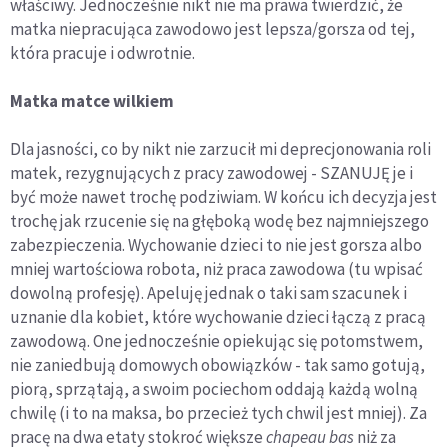
właściwy. Jednocześnie nikt nie ma prawa twierdzić, że
matka niepracująca zawodowo jest lepsza/gorsza od tej,
która pracuje i odwrotnie.
Matka matce wilkiem
Dla jasności, co by nikt nie zarzucił mi deprecjonowania roli
matek, rezygnujących z pracy zawodowej - SZANUJĘ je i
być może nawet trochę podziwiam. W końcu ich decyzja jest
trochę jak rzucenie się na głęboką wodę bez najmniejszego
zabezpieczenia. Wychowanie dzieci to nie jest gorsza albo
mniej wartościowa robota, niż praca zawodowa (tu wpisać
dowolną profesję). Apeluję jednak o taki sam szacunek i
uznanie dla kobiet, które wychowanie dzieci łączą z pracą
zawodową. One jednocześnie opiekując się potomstwem,
nie zaniedbują domowych obowiązków - tak samo gotują,
piorą, sprzątają, a swoim pociechom oddają każdą wolną
chwilę (i to na maksa, bo przecież tych chwil jest mniej). Za
pracę na dwa etaty stokroć większe
chapeau bas
niż za