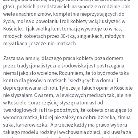
głos), polskich przedstawicieli na synodzie o rodzinie. Jak
wiele anachronizmów, kompletnie nieprzystających do
życia, można o powołaniu i roli kobiety wciąż usłyszeć w
Kościele... I jak wielką konsternację wywołuje to w nas,
młodych kobietach przez 30-tką, singielkach, młodych
mężatkach, jeszcze-nie-matkach...
Zastanawiam się, dlaczego praca kobiety poza domem
przez tradycjonalistyczne środowiska jest postrzegana
niemal jako zło wcielone. Rozumiem, że to być może taka
kontra dla głosów o matkach "siedzących w domu" i
deprecjonowania ich roli. Tyle, że ja takich opinii w Kościele
nie słyszałam. Owszem, w lewicowych mediach tak, ale nie
w Kościele. Coraz częściej słyszę natomiast od
twardogłowych i ultra-pobożnych, że kobieta pracująca to
wyrodna matka, której nie zależy na dobru dziecka, zimna
suka, karierowiczka... A przecież każdy ma prawo wyboru
takiego modelu rodziny i wychowania dzieci, jaki uważa za