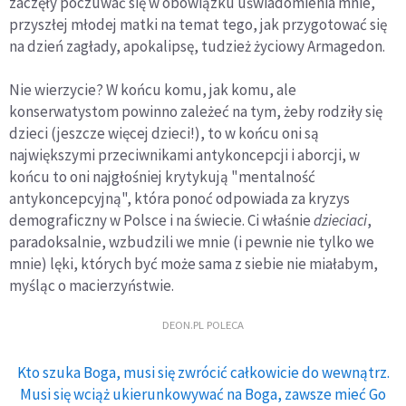
zaczęły poczuwać się w obowiązku uświadomienia mnie,
przyszłej młodej matki na temat tego, jak przygotować się
na dzień zagłady, apokalipsę, tudzież życiowy Armagedon.
Nie wierzycie? W końcu komu, jak komu, ale
konserwatystom powinno zależeć na tym, żeby rodziły się
dzieci (jeszcze więcej dzieci!), to w końcu oni są
największymi przeciwnikami antykoncepcji i aborcji, w
końcu to oni najgłośniej krytykują "mentalność
antykoncepcyjną", która ponoć odpowiada za kryzys
demograficzny w Polsce i na świecie. Ci właśnie
dzieciaci
,
paradoksalnie, wzbudzili we mnie (i pewnie nie tylko we
mnie) lęki, których być może sama z siebie nie miałabym,
myśląc o macierzyństwie.
DEON.PL POLECA
Kto szuka Boga, musi się zwrócić całkowicie do wewnątrz.
Musi się wciąż ukierunkowywać na Boga, zawsze mieć Go