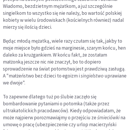
Wiadomo, bezdzietnym mężatkom, a już szczególnie
singielkom to wszystko się nie należy, bo wartość polskiej
kobiety w wielu środowiskach (kościelnych również) nadal
mierzy się ilością dzieci.
Będąc młodą mężatką, wiele razy czułam się tak, jakby to
moje miejsce było gdzieś na marginesie, szarym końcu, hen
daleko za krużgankiem. W końcu fakt, że zostałam
małżonką jeszcze nic nie znaczył, bo to dopiero
sprowadzenie na świat potomstwa jest prawdziwą zasługą.
A "małżeństwo bez dzieci to egoizm i
singielstwo
uprawiane
we dwoje".
To zapewne dlatego tuż po ślubie zaczęło się
bombardowanie pytaniami o potomka (także przez
ultrakatolickich pracodawców). Kiedy odpowiadałam, że
może najpierw porozmawiajmy o przejściu ze
śmieciówki
na
umowę o pracę (ubezpieczenie czy urlop macierzyński