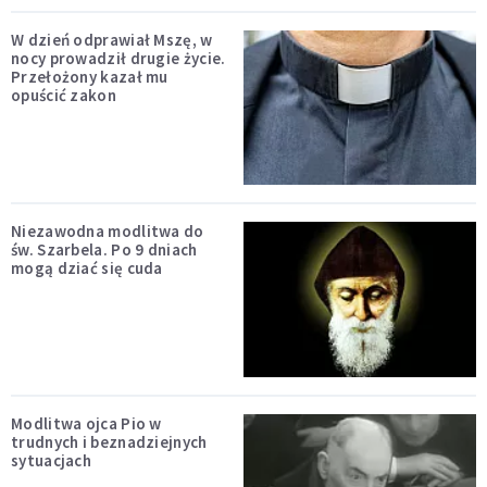
W dzień odprawiał Mszę, w
nocy prowadził drugie życie.
Przełożony kazał mu
opuścić zakon
Niezawodna modlitwa do
św. Szarbela. Po 9 dniach
mogą dziać się cuda
Modlitwa ojca Pio w
trudnych i beznadziejnych
sytuacjach