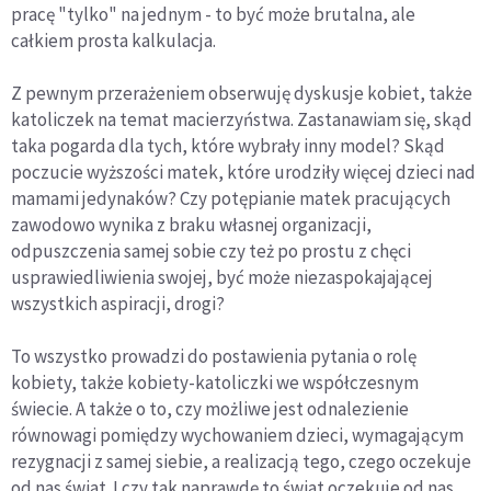
pracę "tylko" na jednym - to być może brutalna, ale
całkiem prosta kalkulacja.
Z pewnym przerażeniem obserwuję dyskusje kobiet, także
katoliczek na temat macierzyństwa. Zastanawiam się, skąd
taka pogarda dla tych, które wybrały inny model? Skąd
poczucie wyższości matek, które urodziły więcej dzieci nad
mamami jedynaków? Czy potępianie matek pracujących
zawodowo wynika z braku własnej organizacji,
odpuszczenia samej sobie czy też po prostu z chęci
usprawiedliwienia swojej, być może niezaspokajającej
wszystkich aspiracji, drogi?
To wszystko prowadzi do postawienia pytania o rolę
kobiety, także kobiety-katoliczki we współczesnym
świecie. A także o to, czy możliwe jest odnalezienie
równowagi pomiędzy wychowaniem dzieci, wymagającym
rezygnacji z samej siebie, a realizacją tego, czego oczekuje
od nas świat. I czy tak naprawdę to świat oczekuje od nas