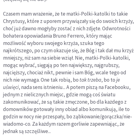
Czasem mam wrażenie, że te matki-Polki-katolki to takie
Chrystusy, które z uporem przywiązały się do swoich krzyży,
choć już dawno mogłyby zostać z nich zdjęte. Odwrotności
bohatera opowiadania Bruno Ferrero, który mając
możliwość wyboru swojego krzyża, szuka tego
najkrótszego, po czym okazuje się, że Bóg i tak dał mu krzyż
mniejszy, niż sam na siebie wziął. Nie, matki-Polki-katolki,
mogąc wybrać, sięgają po ten największy, najgrubszy,
najcięższy, chociaż nikt, pewnie i sam Bóg, wcale tego od
nich nie wymaga. One tak robią, bo
tak trzeba
, bo to
je
uświęci
, nada sens istnieniu... A potem piszą na Facebooku,
jednym z nielicznych miejsc, gdzie mogą coś światu
zakomunikować, że są takie zmęczone, bo dla każdego z
domowników gotowały inny obiad albo komunikują, ile to
godzin w nocy nie przespały, bo ząbkowanie/gorączka/nie-
wiadomo-co. Za każdym razem gorliwie zapewniając, że
jednak są szczęśliwe...