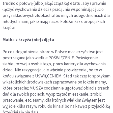
trudno o połowę (albo jakąś cząstkę) etatu, aby sprawnie
łączyć wychowanie dzieci z pracą, nie wspominając już o
przyzakładowych żłobkach albo innych udogodnieniach dla
młodych mam, jakie mają nasze koleżanki z europejskich
krajów.
Matka z krzyża (nie)zdjęta
Po co udogodnienia, skoro w Polsce macierzyństwo jest
postrzegane jako wielkie POŚWIĘCENIE. Poświęcenie
siebie, rozwoju osobistego, pracy kariery dla wychowania
dzieci. Nie rezygnacja, ale właśnie poświęcenie, bo to w
końcu związane z UŚWIĘCENIEM. Stąd tak często spotykam
w katolickich środowiskach zapracowane po łokcie mamy,
które przecież MUSZĄ codziennie ugotować obiad z trzech
dań dla swoich pociech, wysprzątać mieszkanie, zrobić
prasowanie, etc. Mamy, dla których wielkim świętem jest
wyjście kilka razy w roku do kina albo na kawę z przyjaciółką
(częściej się nie da!).