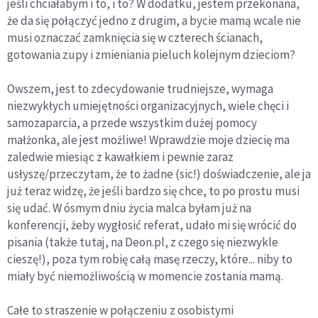
jeśli chciałabym i to, i to? W dodatku, jestem przekonana,
że da się połączyć jedno z drugim, a bycie mamą wcale nie
musi oznaczać zamknięcia się w czterech ścianach,
gotowania zupy i zmieniania pieluch kolejnym dzieciom?
Owszem, jest to zdecydowanie trudniejsze, wymaga
niezwykłych umiejętności organizacyjnych, wiele chęci i
samozaparcia, a przede wszystkim dużej pomocy
małżonka, ale jest możliwe! Wprawdzie moje dziecię ma
zaledwie miesiąc z kawałkiem i pewnie zaraz
usłyszę/przeczytam, że to żadne (sic!) doświadczenie, ale ja
już teraz widzę, że jeśli bardzo się chce, to po prostu musi
się udać. W ósmym dniu życia malca byłam już na
konferencji, żeby wygłosić referat, udało mi się wrócić do
pisania (także tutaj, na Deon.pl, z czego się niezwykle
cieszę!), poza tym robię całą masę rzeczy, które... niby to
miały być niemożliwością w momencie zostania mamą.
Całe to straszenie w połączeniu z osobistymi