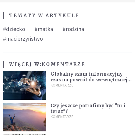
TEMATY W ARTYKULE
#dziecko
#matka
#rodzina
#macierzyństwo
WIĘCEJ W:
KOMENTARZE
Globalny szum informacyjny –
czas na powrót do wewnętrznej
prawdy
KOMENTARZE
Czy jeszcze potrafimy być "tu i
teraz"?
KOMENTARZE