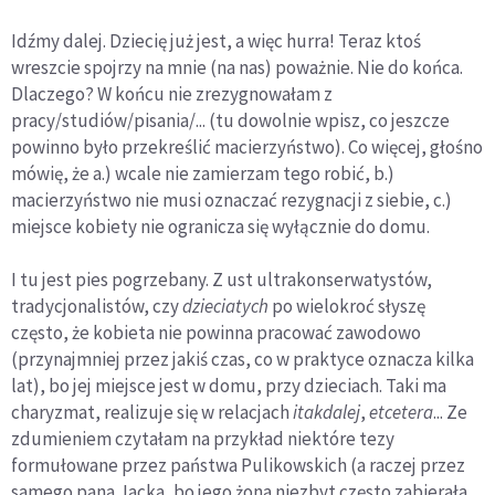
Idźmy dalej. Dziecię już jest, a więc hurra! Teraz ktoś
wreszcie spojrzy na mnie (na nas) poważnie. Nie do końca.
Dlaczego? W końcu nie zrezygnowałam z
pracy/studiów/pisania/... (tu dowolnie wpisz, co jeszcze
powinno było przekreślić macierzyństwo). Co więcej, głośno
mówię, że a.) wcale nie zamierzam tego robić, b.)
macierzyństwo nie musi oznaczać rezygnacji z siebie, c.)
miejsce kobiety nie ogranicza się wyłącznie do domu.
I tu jest pies pogrzebany. Z ust ultrakonserwatystów,
tradycjonalistów, czy
dzieciatych
po wielokroć słyszę
często, że kobieta nie powinna pracować zawodowo
(przynajmniej przez jakiś czas, co w praktyce oznacza kilka
lat), bo jej miejsce jest w domu, przy dzieciach. Taki ma
charyzmat, realizuje się w relacjach
itakdalej
,
etcetera
... Ze
zdumieniem czytałam na przykład niektóre tezy
formułowane przez państwa Pulikowskich (a raczej przez
samego pana Jacka, bo jego żona niezbyt często zabierała