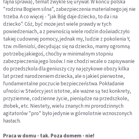
fajna sprawa), temat zwykle się urywał. W końcu polska
"rodzina Bogiem silna", zabezpieczenia materialnego jej nie
trzeba. A co więcej - "jak Bóg daje dziecko, to da i na
dziecko". Cóż, być może jest wiele prawdy w tych
powiedzeniach, a z pewnością wiele rodzin doświadczyło
takiej cudownej pomocy, jednak my, ludzie z pokolenia Y,
tzw.
millenialsi
, decydując się na dziecko, mamy ogromną
potrzebę jakiegoś, choćby w minimalnym stopniu
zabezpieczenia jego losów. I nie chodzi wcale o zapisywanie
do przedszkola dla geniuszy czy na językowe obozy kilka
lat przed narodzeniem dziecka, ale o jakieś pierwotne,
fundamentalne poczucie bezpieczeństwa. Pokładanie
ufności w Stwórcy jest istotne, ale ważne są też konkrety,
przyziemne, codzienne życie, pieniądze na przedszkole,
żłobek, etc. Niestety, wielu znanych mi prorodzinnych
agitatorów "pro" było jedynie w górnolotnie wznoszonych
hasłach.
Praca w domu - tak. Poza domem - nie!