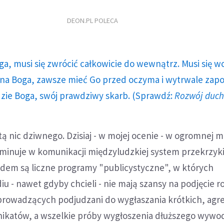
DEON.PL POLECA
ga, musi się zwrócić całkowicie do wewnątrz. Musi się w
a Boga, zawsze mieć Go przed oczyma i wytrwale zap
dzie Boga, swój prawdziwy skarb. (Sprawdź:
Rozwój duc
ą nic dziwnego. Dzisiaj - w mojej ocenie - w ogromnej m
inuje w komunikacji międzyludzkiej system przekrzyki
dem są liczne programy "publicystyczne", w których
u - nawet gdyby chcieli - nie mają szansy na podjęcie 
prowadzących podjudzani do wygłaszania krótkich, ag
katów, a wszelkie próby wygłoszenia dłuższego wywo