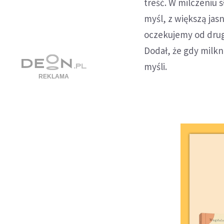
treść. W milczeniu s
myśl, z większą jas
oczekujemy od drugi
Dodał, że gdy milk
myśli.