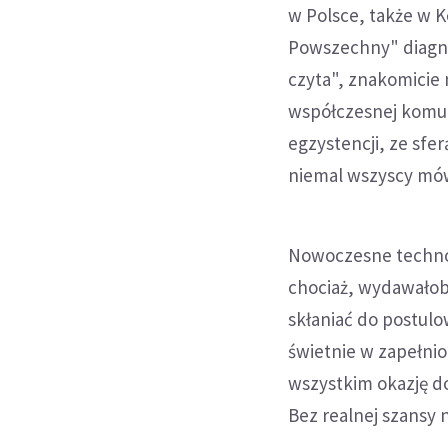
w Polsce, także w K
Powszechny" diagnoz
czyta", znakomicie 
współczesnej komuni
egzystencji, ze sfer
niemal wszyscy mów
Nowoczesne technol
chociaż, wydawałoby
skłaniać do postulo
świetnie w zapełnion
wszystkim okazję d
Bez realnej szansy n