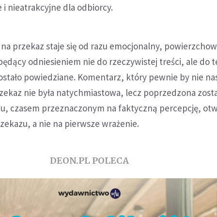
 i nieatrakcyjne dla odbiorcy.
 na przekaz staje się od razu emocjonalny, powierzcho
ędący odniesieniem nie do rzeczywistej treści, ale do te
stało powiedziane. Komentarz, który pewnie by nie nas
rzekaz nie była natychmiastowa, lecz poprzedzona zost
niu, czasem przeznaczonym na faktyczną percepcję, otw
zekazu, a nie na pierwsze wrażenie.
DEON.PL POLECA