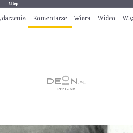
g
Sklep
Wię
darzenia
Komentarze
Wiara
Wideo