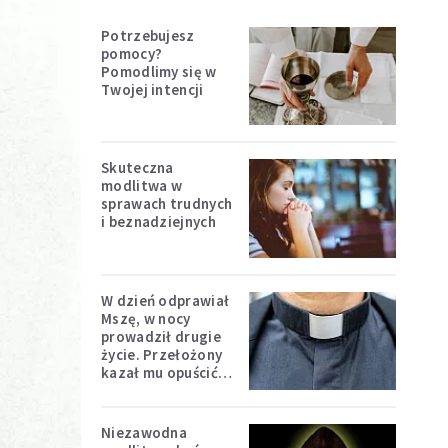
Potrzebujesz
pomocy?
Pomodlimy się w
Twojej intencji
Skuteczna
modlitwa w
sprawach trudnych
i beznadziejnych
W dzień odprawiał
Mszę, w nocy
prowadził drugie
życie. Przełożony
kazał mu opuścić
zakon
Niezawodna