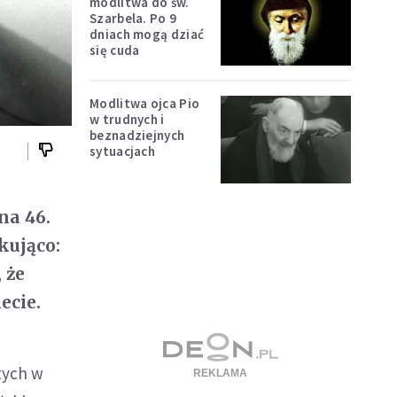
modlitwa do św.
Szarbela. Po 9
dniach mogą dziać
się cuda
Modlitwa ojca Pio
w trudnych i
beznadziejnych
sytuacjach
na 46.
kująco:
 że
ecie.
atych w