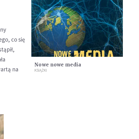
wny
go, co się
tąpił,
ała
Nowe nowe media
artą na
KSIĄŻKI