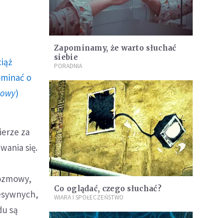
Zapominamy, że warto słuchać
siebie
ciąż
PORADNIA
ominać o
howy
)
ierze za
wania się.
rozmowy,
Co oglądać, czego słuchać?
resywnych,
WIARA I SPOŁECZEŃSTWO
du są