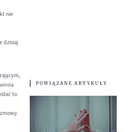
kt nie
 dzisiaj
zającym,
POWIĄZANE ARTYKUŁY
 winna
widać to
rozmowy.