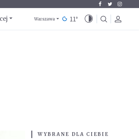
11
°
cej
Warszawa
WYBRANE DLA CIEBIE