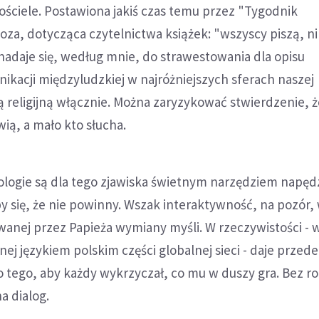
ościele. Postawiona jakiś czas temu przez "Tygodnik
a, dotycząca czytelnictwa książek: "wszyscy piszą, ni
nadaje się, według mnie, do strawestowania dla opisu
kacji międzyludzkiej w najróżniejszych sferach naszej
ą religijną włącznie. Można zaryzykować stwierdzenie, że
ią, a mało kto słucha.
ogie są dla tego zjawiska świetnym narzędziem napęd
 się, że nie powinny. Wszak interaktywność, na pozór,
wanej przez Papieża wymiany myśli. W rzeczywistości - 
ej językiem polskim części globalnej sieci - daje przede
o tego, aby każdy wykrzyczał, co mu w duszy gra. Bez 
a dialog.