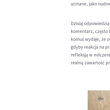
ucinane, jako nudne
Dzisiaj odpowiedzią
komentarz, często b
komuś wydaje, że zo
gdyby reakcja na p
refleksją w milcze
realną zawartość pr