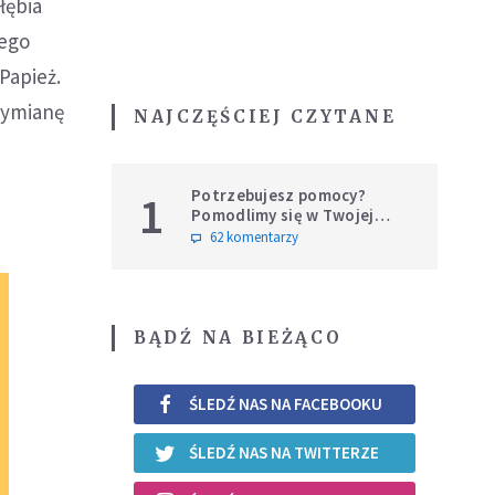
łębia
zego
Papież.
wymianę
NAJCZĘŚCIEJ CZYTANE
Potrzebujesz pomocy?
1
Pomodlimy się w Twojej
intencji
62 komentarzy
BĄDŹ NA BIEŻĄCO
ŚLEDŹ NAS NA FACEBOOKU
ŚLEDŹ NAS NA TWITTERZE