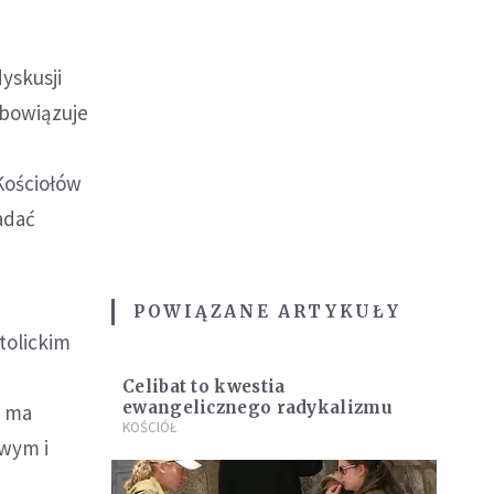
yskusji
 obowiązuje
 Kościołów
iadać
POWIĄZANE ARTYKUŁY
tolickim
Celibat to kwestia
ewangelicznego radykalizmu
, ma
KOŚCIÓŁ
owym i