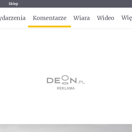
g
Sklep
Wię
darzenia
Komentarze
Wiara
Wideo