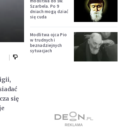
modlitwa do św.
Szarbela. Po 9
dniach mogą dziać
się cuda
Modlitwa ojca Pio
w trudnych i
beznadziejnych
sytuacjach
gii,
siadać
cza się
je