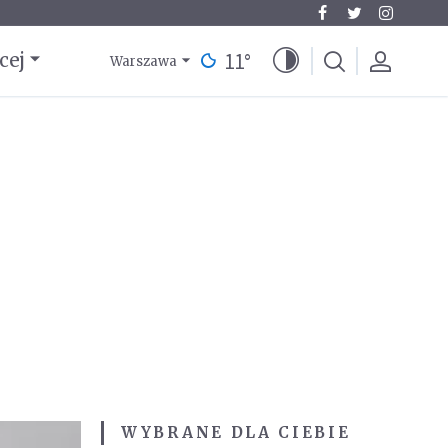
11
°
cej
Warszawa
WYBRANE DLA CIEBIE