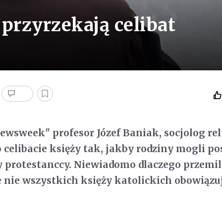
przyrzekają celibat
wsweek" profesor Józef Baniak, socjolog reli
 celibacie księży tak, jakby rodziny mogli po
y protestanccy. Niewiadomo dlaczego przemil
że nie wszystkich księży katolickich obowiązu