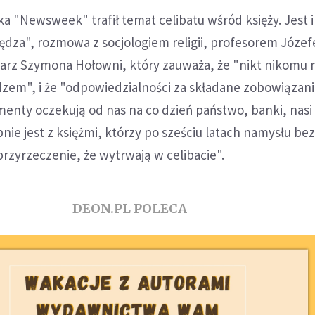
a "Newsweek" trafił temat celibatu wśród księży. Jest i
iędza", rozmowa z socjologiem religii, profesorem Józe
arz Szymona Hołowni, który zauważa, że "nikt nikomu n
dzem", i że "odpowiedzialności za składane zobowiązani
nty oczekują od nas na co dzień państwo, banki, nasi
ie jest z księżmi, którzy po sześciu latach namysłu be
rzyrzeczenie, że wytrwają w celibacie".
DEON.PL POLECA