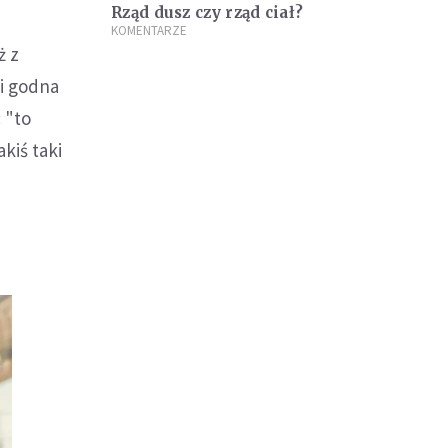
Rząd dusz czy rząd ciał?
KOMENTARZE
ż z
 i godna
 "to
akiś taki