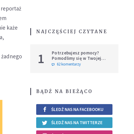
 reportaż
fem
ie każe
NAJCZĘŚCIEJ CZYTANE
a,
Potrzebujesz pomocy?
1
z żadnego
Pomodlimy się w Twojej
intencji
62 komentarzy
BĄDŹ NA BIEŻĄCO
ŚLEDŹ NAS NA FACEBOOKU
ŚLEDŹ NAS NA TWITTERZE