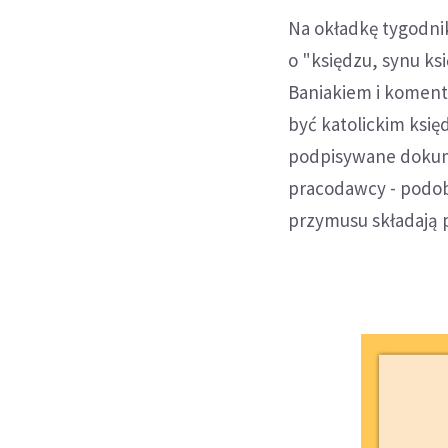
Na okładkę tygodnik
o "księdzu, synu ks
Baniakiem i koment
być katolickim księ
podpisywane dokume
pracodawcy - podobn
przymusu składają p