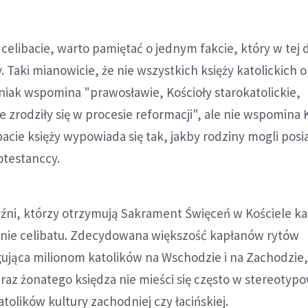
elibacie, warto pamiętać o jednym fakcie, który w tej d
y. Taki mianowicie, że nie wszystkich księży katolickich
aniak wspomina "prawosławie, Kościoły starokatolickie,
ie zrodziły się w procesie reformacji", ale nie wspomina
ibacie księży wypowiada się tak, jakby rodziny mogli pos
otestanccy.
źni, którzy otrzymują Sakrament Święceń w Kościele ka
enie celibatu. Zdecydowana większość kapłanów rytów
ująca milionom katolików na Wschodzie i na Zachodzie
braz żonatego księdza nie mieści się często w stereotyp
tolików kultury zachodniej czy łacińskiej.