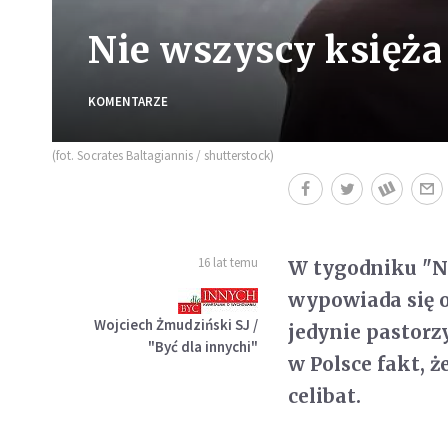
Nie wszyscy księża 
KOMENTARZE
(fot. Socrates Baltagiannis / shutterstock)
16 lat temu
W tygodniku "Ne
wypowiada się o
Wojciech Żmudziński SJ /
jedynie pastorz
"Być dla innychi"
w Polsce fakt, 
celibat.