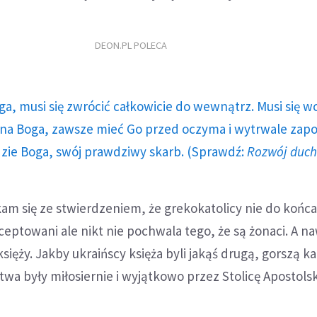
DEON.PL POLECA
ga, musi się zwrócić całkowicie do wewnątrz. Musi się w
a Boga, zawsze mieć Go przed oczyma i wytrwale zap
dzie Boga, swój prawdziwy skarb. (Sprawdź:
Rozwój duc
am się ze stwierdzeniem, że grekokatolicy nie do końca
kceptowani ale nikt nie pochwala tego, że są żonaci. A n
księży. Jakby ukraińscy księża byli jakąś drugą, gorszą k
stwa były miłosiernie i wyjątkowo przez Stolicę Apostols