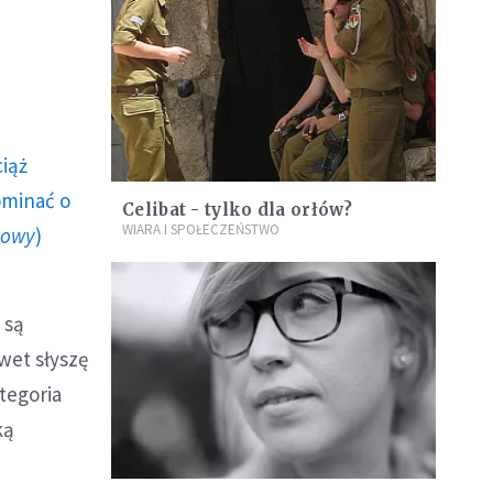
ciąż
ominać o
Celibat - tylko dla orłów?
WIARA I SPOŁECZEŃSTWO
howy
)
 są
awet słyszę
ategoria
ką