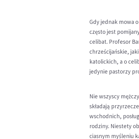
Gdy jednak mowa o c
często jest pomijan
celibat. Profesor B
chrześcijańskie, jak
katolickich, a o cel
jedynie pastorzy pr
Nie wszyscy mężczy
składają przyrzecz
wschodnich, posług
rodziny. Niestety o
ciasnym myśleniu ka