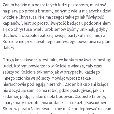
Zanim będzie dla pozostałych ludzi pasterzem, musi być
najpierw po prostu bratem, jednym z wielu mających udział
w dziele Chrystusa. Nie ma czegoś takiego jak "świętość
kapłanów", jest po prostu świętość będąca upodobnieniem
się do Chrystusa. Wielu problemów byśmy uniknęli, gdyby
duchowni w zapale realizacji swojej partykularnej misji w
Kościele nie przesuwali tego pierwszego powołania na plan
dalszy.
Drugą konsekwencją jest fakt, że konkretny kształt posługi
ludzi, którym powierzono w Kościele władzę, cały czas
zależy od Kościoła tak samo jak w przypadku każdego
innego członka wspólnoty. Mówiąc wprost: także
hierarchowie podlegają hierarchii. Żaden biskup ani ksiądz
nie decyduje sam, co ma robić, gdzie posługiwać, jakich
zadań się podjąć, jakie dzieła budować. Osobiste talenty,
charyzmaty i uzdolnienia oddane są na służbę Kościołowi.
Skoro w parafii żaden świecki nie może podejmować działań