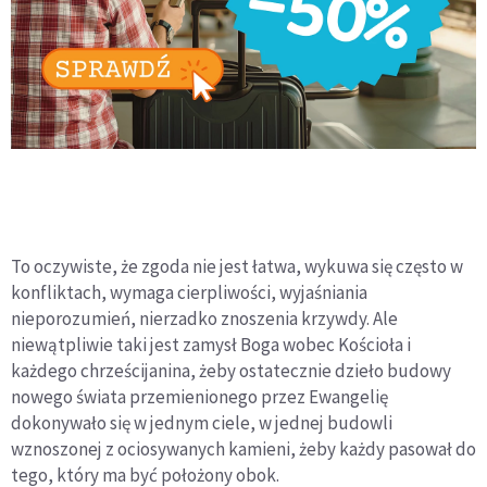
To oczywiste, że zgoda nie jest łatwa, wykuwa się często w
konfliktach, wymaga cierpliwości, wyjaśniania
nieporozumień, nierzadko znoszenia krzywdy. Ale
niewątpliwie taki jest zamysł Boga wobec Kościoła i
każdego chrześcijanina, żeby ostatecznie dzieło budowy
nowego świata przemienionego przez Ewangelię
dokonywało się w jednym ciele, w jednej budowli
wznoszonej z ociosywanych kamieni, żeby każdy pasował do
tego, który ma być położony obok.