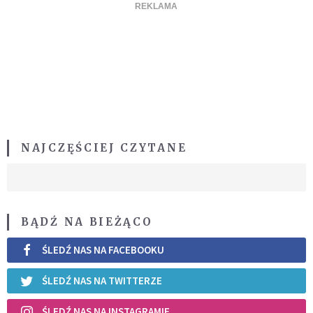
NAJCZĘŚCIEJ CZYTANE
BĄDŹ NA BIEŻĄCO
ŚLEDŹ NAS NA FACEBOOKU
ŚLEDŹ NAS NA TWITTERZE
ŚLEDŹ NAS NA INSTAGRAMIE