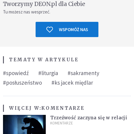
Tworzymy DEON.pl dla Ciebie
Tu możesz nas wesprzeć.
WSPOMÓŻ NAS
TEMATY W ARTYKULE
#spowiedź
#liturgia
#sakramenty
#posłuszeństwo
#ks jacek międlar
WIĘCEJ W:
KOMENTARZE
Trzeźwość zaczyna się w relacji
KOMENTARZE