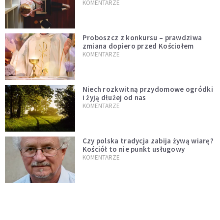
KOMENTARZE
Proboszcz z konkursu – prawdziwa
zmiana dopiero przed Kościołem
KOMENTARZE
Niech rozkwitną przydomowe ogródki
i żyją dłużej od nas
KOMENTARZE
Czy polska tradycja zabija żywą wiarę?
Kościół to nie punkt usługowy
KOMENTARZE
"Jezus AI" i religijne chatboty. Czy
Leon XIV odpowie na duchowość epoki
sztucznej inteligencji?
KOMENTARZE