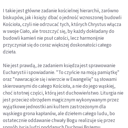
I takie jest główne zadanie kościelnej hierarchii, zarówno
biskupów, jak i księży: dbać o jedność wznoszonej budowli
Kościoła, czyli nie odrzucać tych, których Chrystus włącza
w swoje Ciało, ale troszczyć się, by każdy dokładany do
budowli kamień nie psuł całości, lecz harmonijnie
przyczyniał się do coraz większej doskonałości całego
dzieła.
Nie jest prawdą, że zadaniem księdza jest sprawowanie
Eucharystii i spowiadanie. "To czyńcie na moją pamiątkę"
oraz "nawracajcie się i wierzcie w Ewangelię" są słowami
skierowanymi do całego Kościoła, a nie do jego wąskiej,
choć istotnej części, którą jest duchowieństwo. Liturgia nie
jest przecież obrzędem magicznym wykonywanym przez
wyjątkowe jednostki ani kultem zastrzeżonym dla
wąskiego grona kapłanów, ale dziełem całego ludu, bo
ostatecznie oddawanie chwały Bogu realizuje się przez
sposób życia ludzi poddanych Duchowi Bożemu.