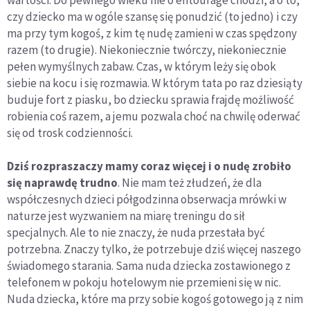
czy dziecko ma w ogóle szansę się ponudzić (to jedno) i czy
ma przy tym kogoś, z kim tę nudę zamieni w czas spędzony
razem (to drugie). Niekoniecznie twórczy, niekoniecznie
pełen wymyślnych zabaw. Czas, w którym leży się obok
siebie na kocu i się rozmawia. W którym tata po raz dziesiąty
buduje fort z piasku, bo dziecku sprawia frajdę możliwość
robienia coś razem, a jemu pozwala choć na chwilę oderwać
się od trosk codzienności.
Dziś rozpraszaczy mamy coraz więcej i o nudę zrobiło
się naprawdę trudno
. Nie mam też złudzeń, że dla
współczesnych dzieci półgodzinna obserwacja mrówki w
naturze jest wyzwaniem na miarę treningu do sił
specjalnych. Ale to nie znaczy, że nuda przestała być
potrzebna. Znaczy tylko, że potrzebuje dziś więcej naszego
świadomego starania. Sama nuda dziecka zostawionego z
telefonem w pokoju hotelowym nie przemieni się w nic.
Nuda dziecka, które ma przy sobie kogoś gotowego ją z nim