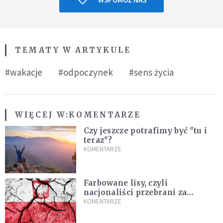
TEMATY W ARTYKULE
#wakacje
#odpoczynek
#sens życia
WIĘCEJ W:
KOMENTARZE
Czy jeszcze potrafimy być "tu i
teraz"?
KOMENTARZE
Farbowane lisy, czyli
nacjonaliści przebrani za
chrześcijan
KOMENTARZE