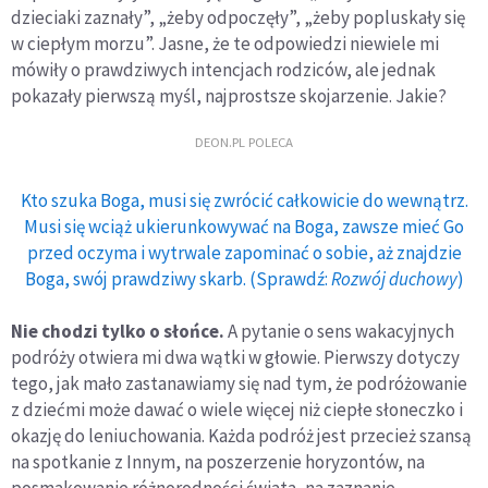
dzieciaki zaznały”, „żeby odpoczęły”, „żeby popluskały się
w ciepłym morzu”. Jasne, że te odpowiedzi niewiele mi
mówiły o prawdziwych intencjach rodziców, ale jednak
pokazały pierwszą myśl, najprostsze skojarzenie. Jakie?
DEON.PL POLECA
Kto szuka Boga, musi się zwrócić całkowicie do wewnątrz.
Musi się wciąż ukierunkowywać na Boga, zawsze mieć Go
przed oczyma i wytrwale zapominać o sobie, aż znajdzie
Boga, swój prawdziwy skarb. (Sprawdź:
Rozwój duchowy
)
Nie chodzi tylko o słońce.
A pytanie o sens wakacyjnych
podróży otwiera mi dwa wątki w głowie. Pierwszy dotyczy
tego, jak mało zastanawiamy się nad tym, że podróżowanie
z dziećmi może dawać o wiele więcej niż ciepłe słoneczko i
okazję do leniuchowania. Każda podróż jest przecież szansą
na spotkanie z Innym, na poszerzenie horyzontów, na
posmakowanie różnorodności świata, na zaznanie