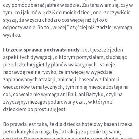
czy pomóc zbierać jabłek w sadzie . Zastanawiam się, czy w
tym, co i jak mówię dziś do moich dzieci, one rzeczywiście
słyszą, że w życiu chodzi o coś więcej niż tylko o
odpoczywanie. Bo to „więcej” częściej niż rzadziej wymaga
wysiłku.
I trzecia sprawa: pochwała nudy.
Jest jeszcze jeden
aspekt tych dywagacji, o którym pomyślałam, słuchając
przedszkolnej giełdy planów wakacyjnych. Istnieje
naprawdę realne ryzyko, że im więcej w wyjeździe
zaplanowanych atrakcji, animacji, basenów z falami i
wieczorków tematycznych, tym mniej miejsca zostaje na
coś, co wcale nie wymaga ani Bali, ani Bałtyku, czyli na
zwyczajny, niezagospodarowany czas, w którym z
dzieckiem po prostu się jest.
Bo prawda jest taka, że dla dziecka hotelowy basen i rzeka
pełna kamyków mogą być atrakcją zupełnie tej samej
wartości. Do pewnego wieku nie o entourage chodzi, a o to,