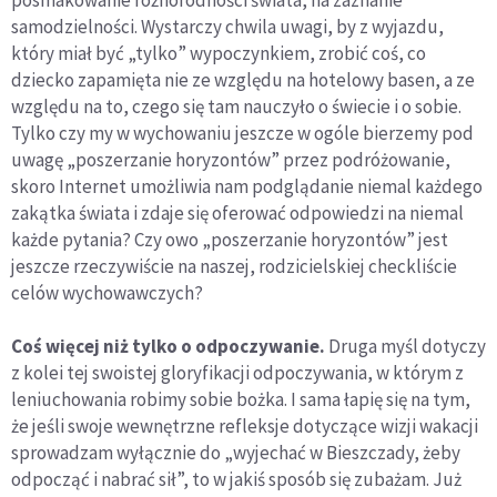
samodzielności. Wystarczy chwila uwagi, by z wyjazdu,
który miał być „tylko” wypoczynkiem, zrobić coś, co
dziecko zapamięta nie ze względu na hotelowy basen, a ze
względu na to, czego się tam nauczyło o świecie i o sobie.
Tylko czy my w wychowaniu jeszcze w ogóle bierzemy pod
uwagę „poszerzanie horyzontów” przez podróżowanie,
skoro Internet umożliwia nam podglądanie niemal każdego
zakątka świata i zdaje się oferować odpowiedzi na niemal
każde pytania? Czy owo „poszerzanie horyzontów” jest
jeszcze rzeczywiście na naszej, rodzicielskiej checkliście
celów wychowawczych?
Coś więcej niż tylko o odpoczywanie.
Druga myśl dotyczy
z kolei tej swoistej gloryfikacji odpoczywania, w którym z
leniuchowania robimy sobie bożka. I sama łapię się na tym,
że jeśli swoje wewnętrzne refleksje dotyczące wizji wakacji
sprowadzam wyłącznie do „wyjechać w Bieszczady, żeby
odpocząć i nabrać sił”, to w jakiś sposób się zubażam. Już