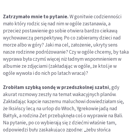
Zatrzymało mnie to pytanie.
W gonitwie codzienności
mało który rodzic się nad nim w ogóle zastanawia, a
przecież postawienie go sobie otwiera bardzo ciekawą
wychowawczą perspektywę. Po co zabieramy dzieci nad
morze albo w góry? Jaki ma cel, założenie, ukryty sens
nasze rodzinne podróżowanie? Czy w ogóle chcemy, by taka
wyprawa była czymś więcej niż ładnym wspomnieniem w
albumie ze zdjęciami (zakładając w ogóle, że ktoś je w
ogóle wywoła i do nich po latach wraca)?
Zrobiłam szybką sondę w przedszkolnej szatni
, gdy
akurat rozmowy zeszły na temat wakacyjnych planów.
Zakładając kapcie naszemu maluchowi dowiedziałam się,
że Iksińscy lecą na urlop do Włoch, Ygrekowie jadą nad
Bałtyk, a rodzina Zet przebąknęła coś o wyprawie na Bali.
Na pytanie, po co wybierają się z dziećmi właśnie tam,
odpowiedzi były zaskakująco zgodne: „żeby słońca