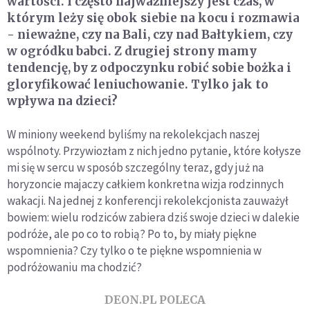
wartości. I często najważniejszy jest czas, w
którym leży się obok siebie na kocu i rozmawia
- nieważne, czy na Bali, czy nad Bałtykiem, czy
w ogródku babci. Z drugiej strony mamy
tendencję, by z odpoczynku robić sobie bożka i
gloryfikować leniuchowanie. Tylko jak to
wpływa na dzieci?
W miniony weekend byliśmy na rekolekcjach naszej
wspólnoty. Przywiozłam z nich jedno pytanie, które kołysze
mi się w sercu w sposób szczególny teraz, gdy już na
horyzoncie majaczy całkiem konkretna wizja rodzinnych
wakacji. Na jednej z konferencji rekolekcjonista zauważył
bowiem: wielu rodziców zabiera dziś swoje dzieci w dalekie
podróże, ale po co to robią? Po to, by miały piękne
wspomnienia? Czy tylko o te piękne wspomnienia w
podróżowaniu ma chodzić?
DEON.PL POLECA