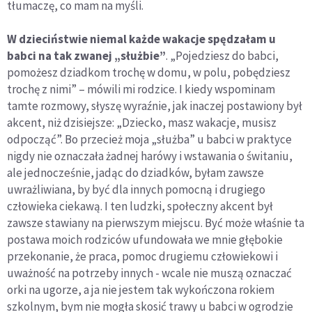
tłumaczę, co mam na myśli.
W dzieciństwie niemal każde wakacje spędzałam u
babci na tak zwanej „służbie”
. „Pojedziesz do babci,
pomożesz dziadkom trochę w domu, w polu, pobędziesz
trochę z nimi” – mówili mi rodzice. I kiedy wspominam
tamte rozmowy, słyszę wyraźnie, jak inaczej postawiony był
akcent, niż dzisiejsze: „Dziecko, masz wakacje, musisz
odpocząć”. Bo przecież moja „służba” u babci w praktyce
nigdy nie oznaczała żadnej harówy i wstawania o świtaniu,
ale jednocześnie, jadąc do dziadków, byłam zawsze
uwrażliwiana, by być dla innych pomocną i drugiego
człowieka ciekawą. I ten ludzki, społeczny akcent był
zawsze stawiany na pierwszym miejscu. Być może właśnie ta
postawa moich rodziców ufundowała we mnie głębokie
przekonanie, że praca, pomoc drugiemu człowiekowi i
uważność na potrzeby innych - wcale nie muszą oznaczać
orki na ugorze, a ja nie jestem tak wykończona rokiem
szkolnym, bym nie mogła skosić trawy u babci w ogrodzie