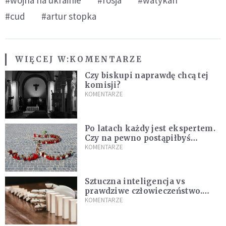
#cud
#artur stopka
WIĘCEJ W:
KOMENTARZE
Czy biskupi naprawdę chcą tej
komisji?
KOMENTARZE
Po latach każdy jest ekspertem.
Czy na pewno postąpiłbyś
inaczej?
KOMENTARZE
Sztuczna inteligencja vs
prawdziwe człowieczeństwo.
Dlaczego AI nie nauczy nas
KOMENTARZE
kochać