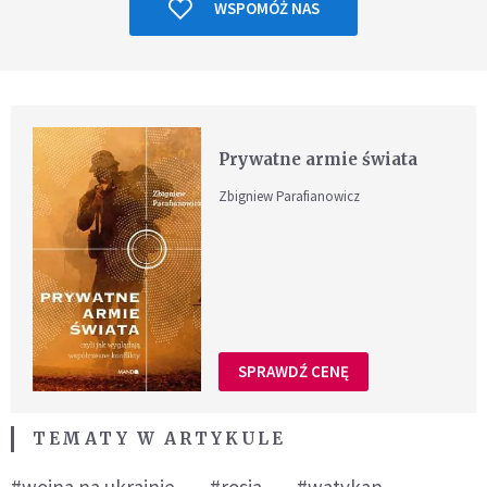
WSPOMÓŻ NAS
Prywatne armie świata
Zbigniew Parafianowicz
SPRAWDŹ CENĘ
TEMATY W ARTYKULE
#wojna na ukrainie
#rosja
#watykan