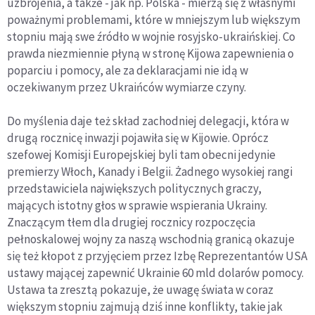
uzbrojenia, a także - jak np. Polska - mierzą się z własnymi
poważnymi problemami, które w mniejszym lub większym
stopniu mają swe źródło w wojnie rosyjsko-ukraińskiej. Co
prawda niezmiennie płyną w stronę Kijowa zapewnienia o
poparciu i pomocy, ale za deklaracjami nie idą w
oczekiwanym przez Ukraińców wymiarze czyny.
Do myślenia daje też skład zachodniej delegacji, która w
drugą rocznicę inwazji pojawiła się w Kijowie. Oprócz
szefowej Komisji Europejskiej byli tam obecni jedynie
premierzy Włoch, Kanady i Belgii. Żadnego wysokiej rangi
przedstawiciela największych politycznych graczy,
mających istotny głos w sprawie wspierania Ukrainy.
Znaczącym tłem dla drugiej rocznicy rozpoczęcia
pełnoskalowej wojny za naszą wschodnią granicą okazuje
się też kłopot z przyjęciem przez Izbę Reprezentantów USA
ustawy mającej zapewnić Ukrainie 60 mld dolarów pomocy.
Ustawa ta zresztą pokazuje, że uwagę świata w coraz
większym stopniu zajmują dziś inne konflikty, takie jak