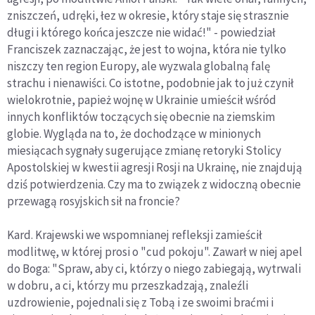
zniszczeń, udręki, łez w okresie, który staje się strasznie
długi i którego końca jeszcze nie widać!" - powiedział
Franciszek zaznaczając, że jest to wojna, która nie tylko
niszczy ten region Europy, ale wyzwala globalną falę
strachu i nienawiści. Co istotne, podobnie jak to już czynił
wielokrotnie, papież wojnę w Ukrainie umieścił wśród
innych konfliktów toczących się obecnie na ziemskim
globie. Wygląda na to, że dochodzące w minionych
miesiącach sygnały sugerujące zmianę retoryki Stolicy
Apostolskiej w kwestii agresji Rosji na Ukrainę, nie znajdują
dziś potwierdzenia. Czy ma to związek z widoczną obecnie
przewagą rosyjskich sił na froncie?
Kard. Krajewski we wspomnianej refleksji zamieścił
modlitwę, w której prosi o "cud pokoju". Zawarł w niej apel
do Boga: "Spraw, aby ci, którzy o niego zabiegają, wytrwali
w dobru, a ci, którzy mu przeszkadzają, znaleźli
uzdrowienie, pojednali się z Tobą i ze swoimi braćmi i