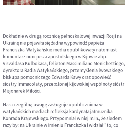
Dokładnie w drugą rocznicę pełnoskalowej inwazji Rosji na
Ukrainę nie pojawiła się żadna wypowiedź papieża
Franciszka. Watykańskie media opublikowały natomiast
komentarz nuncjusza apostolskiego w Kijowie abp.
Visvaldasa Kulbokasa, felieton Massimiliano Menichettiego,
dyrektora Radia Watykańskiego, przemyślenia lwowskiego
biskupa pomocniczego Edwarda Kawy oraz opowieść
siostry Immacolaty, przełożonej kijowskiej wspólnoty sióstr
Misjonarek Miłości.
Na szczególną uwagę zasługuje upubliczniona w
watykańskich mediach refleksja kardynała jałmużnika
Konrada Krajewskiego. Przypomniał w niej m.in., że siedem
razy był na Ukrainie w imieniu Franciszka i widział "to, co