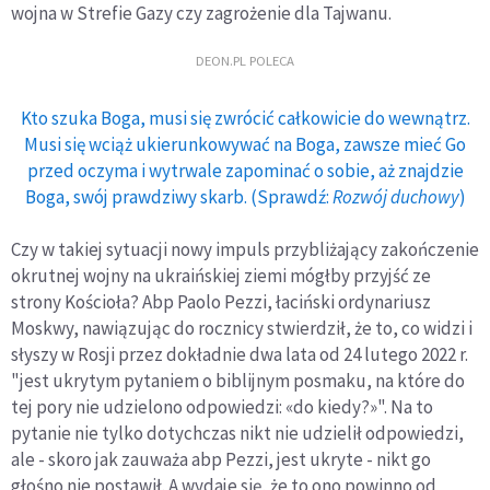
wojna w Strefie Gazy czy zagrożenie dla Tajwanu.
DEON.PL POLECA
Kto szuka Boga, musi się zwrócić całkowicie do wewnątrz.
Musi się wciąż ukierunkowywać na Boga, zawsze mieć Go
przed oczyma i wytrwale zapominać o sobie, aż znajdzie
Boga, swój prawdziwy skarb. (Sprawdź:
Rozwój duchowy
)
Czy w takiej sytuacji nowy impuls przybliżający zakończenie
okrutnej wojny na ukraińskiej ziemi mógłby przyjść ze
strony Kościoła? Abp Paolo Pezzi, łaciński ordynariusz
Moskwy, nawiązując do rocznicy stwierdził, że to, co widzi i
słyszy w Rosji przez dokładnie dwa lata od 24 lutego 2022 r.
"jest ukrytym pytaniem o biblijnym posmaku, na które do
tej pory nie udzielono odpowiedzi: «do kiedy?»". Na to
pytanie nie tylko dotychczas nikt nie udzielił odpowiedzi,
ale - skoro jak zauważa abp Pezzi, jest ukryte - nikt go
głośno nie postawił. A wydaje się, że to ono powinno od