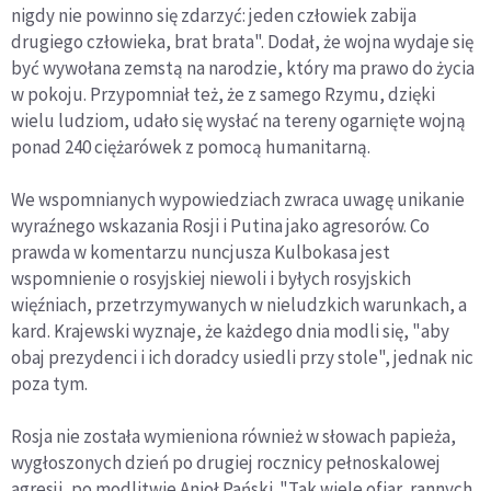
nigdy nie powinno się zdarzyć: jeden człowiek zabija
drugiego człowieka, brat brata". Dodał, że wojna wydaje się
być wywołana zemstą na narodzie, który ma prawo do życia
w pokoju. Przypomniał też, że z samego Rzymu, dzięki
wielu ludziom, udało się wysłać na tereny ogarnięte wojną
ponad 240 ciężarówek z pomocą humanitarną.
We wspomnianych wypowiedziach zwraca uwagę unikanie
wyraźnego wskazania Rosji i Putina jako agresorów. Co
prawda w komentarzu nuncjusza Kulbokasa jest
wspomnienie o rosyjskiej niewoli i byłych rosyjskich
więźniach, przetrzymywanych w nieludzkich warunkach, a
kard. Krajewski wyznaje, że każdego dnia modli się, "aby
obaj prezydenci i ich doradcy usiedli przy stole", jednak nic
poza tym.
Rosja nie została wymieniona również w słowach papieża,
wygłoszonych dzień po drugiej rocznicy pełnoskalowej
agresji, po modlitwie Anioł Pański. "Tak wiele ofiar, rannych,