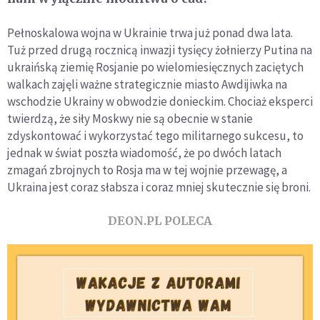
Pełnoskalowa wojna w Ukrainie trwa już ponad dwa lata.
Tuż przed drugą rocznicą inwazji tysięcy żołnierzy Putina na
ukraińską ziemię Rosjanie po wielomiesięcznych zaciętych
walkach zajęli ważne strategicznie miasto Awdijiwka na
wschodzie Ukrainy w obwodzie donieckim. Chociaż eksperci
twierdzą, że siły Moskwy nie są obecnie w stanie
zdyskontować i wykorzystać tego militarnego sukcesu, to
jednak w świat poszła wiadomość, że po dwóch latach
zmagań zbrojnych to Rosja ma w tej wojnie przewagę, a
Ukraina jest coraz słabsza i coraz mniej skutecznie się broni.
DEON.PL POLECA