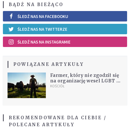
BĄDŹ NA BIEŻĄCO
ŚLEDŹ NAS NA FACEBOOKU
ŚLEDŹ NAS NA TWITTERZE
ŚLEDŹ NAS NA INSTAGRAMIE
POWIĄZANE ARTYKUŁY
Farmer, który nie zgodził się
na organizację wesel LGBT na
swojej ziemi, wygrał w sądzie
KOŚCIÓŁ
REKOMENDOWANE DLA CIEBIE /
POLECANE ARTYKUŁY