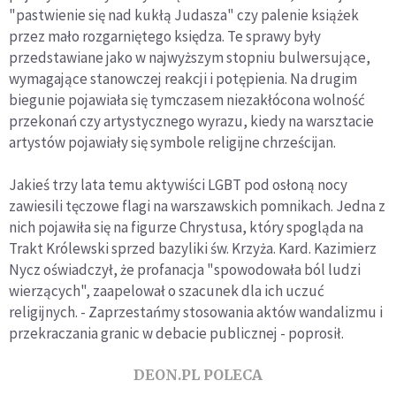
"pastwienie się nad kukłą Judasza" czy palenie książek
przez mało rozgarniętego księdza. Te sprawy były
przedstawiane jako w najwyższym stopniu bulwersujące,
wymagające stanowczej reakcji i potępienia. Na drugim
biegunie pojawiała się tymczasem niezakłócona wolność
przekonań czy artystycznego wyrazu, kiedy na warsztacie
artystów pojawiały się symbole religijne chrześcijan.
Jakieś trzy lata temu aktywiści LGBT pod osłoną nocy
zawiesili tęczowe flagi na warszawskich pomnikach. Jedna z
nich pojawiła się na figurze Chrystusa, który spogląda na
Trakt Królewski sprzed bazyliki św. Krzyża. Kard. Kazimierz
Nycz oświadczył, że profanacja "spowodowała ból ludzi
wierzących", zaapelował o szacunek dla ich uczuć
religijnych. - Zaprzestańmy stosowania aktów wandalizmu i
przekraczania granic w debacie publicznej - poprosił.
DEON.PL POLECA