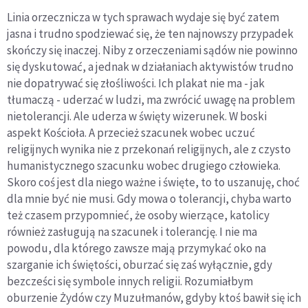
Linia orzecznicza w tych sprawach wydaje się być zatem
jasna i trudno spodziewać się, że ten najnowszy przypadek
skończy się inaczej. Niby z orzeczeniami sądów nie powinno
się dyskutować, a jednak w działaniach aktywistów trudno
nie dopatrywać się złośliwości. Ich plakat nie ma - jak
tłumaczą - uderzać w ludzi, ma zwrócić uwagę na problem
nietolerancji. Ale uderza w święty wizerunek. W boski
aspekt Kościoła. A przecież szacunek wobec uczuć
religijnych wynika nie z przekonań religijnych, ale z czysto
humanistycznego szacunku wobec drugiego człowieka.
Skoro coś jest dla niego ważne i święte, to to uszanuję, choć
dla mnie być nie musi. Gdy mowa o tolerancji, chyba warto
też czasem przypomnieć, że osoby wierzące, katolicy
również zasługują na szacunek i tolerancję. I nie ma
powodu, dla którego zawsze mają przymykać oko na
szarganie ich świętości, oburzać się zaś wyłącznie, gdy
bezcześci się symbole innych religii. Rozumiałbym
oburzenie Żydów czy Muzułmanów, gdyby ktoś bawił się ich