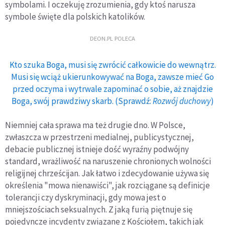
symbolami. I oczekuję zrozumienia, gdy ktoś narusza
symbole święte dla polskich katolików.
DEON.PL POLECA
Kto szuka Boga, musi się zwrócić całkowicie do wewnątrz.
Musi się wciąż ukierunkowywać na Boga, zawsze mieć Go
przed oczyma i wytrwale zapominać o sobie, aż znajdzie
Boga, swój prawdziwy skarb. (Sprawdź:
Rozwój duchowy
)
Niemniej cała sprawa ma też drugie dno. W Polsce,
zwłaszcza w przestrzeni medialnej, publicystycznej,
debacie publicznej istnieje dość wyraźny podwójny
standard, wrażliwość na naruszenie chronionych wolności
religijnej chrześcijan. Jak łatwo i zdecydowanie używa się
określenia "mowa nienawiści", jak rozciągane są definicje
tolerancji czy dyskryminacji, gdy mowa jest o
mniejszościach seksualnych. Z jaką furią piętnuje się
pojedyncze incydenty związane z Kościołem, takich jak