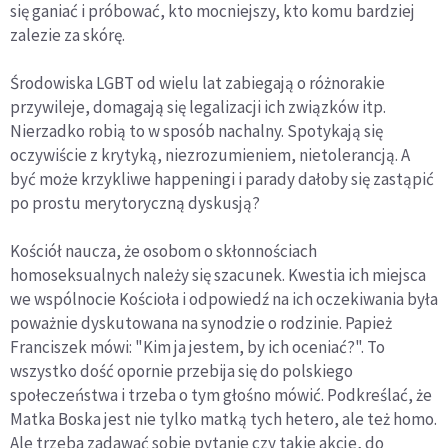
się ganiać i próbować, kto mocniejszy, kto komu bardziej
zalezie za skórę.
Środowiska LGBT od wielu lat zabiegają o różnorakie
przywileje, domagają się legalizacji ich związków itp.
Nierzadko robią to w sposób nachalny. Spotykają się
oczywiście z krytyką, niezrozumieniem, nietolerancją. A
być może krzykliwe happeningi i parady dałoby się zastąpić
po prostu merytoryczną dyskusją?
Kościół naucza, że osobom o skłonnościach
homoseksualnych należy się szacunek. Kwestia ich miejsca
we wspólnocie Kościoła i odpowiedź na ich oczekiwania była
poważnie dyskutowana na synodzie o rodzinie. Papież
Franciszek mówi: "Kim ja jestem, by ich oceniać?". To
wszystko dość opornie przebija się do polskiego
społeczeństwa i trzeba o tym głośno mówić. Podkreślać, że
Matka Boska jest nie tylko matką tych hetero, ale też homo.
Ale trzeba zadawać sobie pytanie czy takie akcje, do