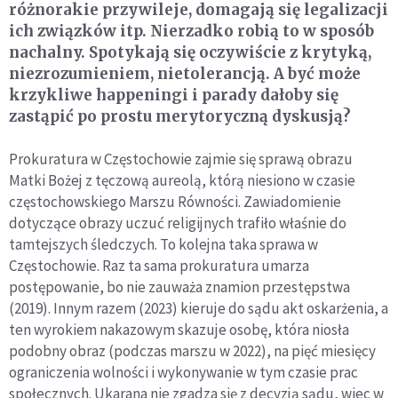
różnorakie przywileje, domagają się legalizacji
ich związków itp. Nierzadko robią to w sposób
nachalny. Spotykają się oczywiście z krytyką,
niezrozumieniem, nietolerancją. A być może
krzykliwe happeningi i parady dałoby się
zastąpić po prostu merytoryczną dyskusją?
Prokuratura w Częstochowie zajmie się sprawą obrazu
Matki Bożej z tęczową aureolą, którą niesiono w czasie
częstochowskiego Marszu Równości. Zawiadomienie
dotyczące obrazy uczuć religijnych trafiło właśnie do
tamtejszych śledczych. To kolejna taka sprawa w
Częstochowie. Raz ta sama prokuratura umarza
postępowanie, bo nie zauważa znamion przestępstwa
(2019). Innym razem (2023) kieruje do sądu akt oskarżenia, a
ten wyrokiem nakazowym skazuje osobę, która niosła
podobny obraz (podczas marszu w 2022), na pięć miesięcy
ograniczenia wolności i wykonywanie w tym czasie prac
społecznych. Ukarana nie zgadza się z decyzją sądu, wiec w