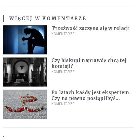
WIĘCEJ W:
KOMENTARZE
Trzeźwość zaczyna się w relacji
KOMENTARZE
Czy biskupi naprawdę chcą tej
komisji?
KOMENTARZE
Po latach każdy jest ekspertem.
Czy na pewno postąpiłbyś
inaczej?
KOMENTARZE