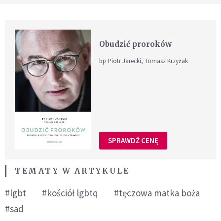
Obudzić proroków
bp Piotr Jarecki, Tomasz Krzyżak
SPRAWDŹ CENĘ
TEMATY W ARTYKULE
#lgbt
#kościół lgbtq
#tęczowa matka boża
#sad