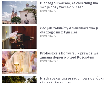
Dlaczego uważam, że churching ma
swoje pozytywne oblicze?
KOMENTARZE
Oto jak zabiliśmy dziennikarstwo (i
dlaczego mi z tym źle)
KOMENTARZE
Proboszcz z konkursu – prawdziwa
zmiana dopiero przed Kościołem
KOMENTARZE
Niech rozkwitną przydomowe ogródki
i żyją dłużej od nas
KOMENTARZE
Czy polska tradycja zabija żywą wiarę?