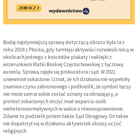
Bodaj najsłynniejszą sprawą dotyczącą obrazu była ta z
roku 2019 z Płocka, gdy tamtejsi aktywiści rozwiesili nocą w
okolicach jednego z kościołów plakaty i naklejki z
wizerunkiem Matki Boskiej Częstochowskiej z tęczową
aureolą. Sprawą zajęła się prokuratura i sąd. W 2021
uniewinnił oskarżone. Uznał, że ich działania nie wypełniły
znamion czynu zabronionego i podkreślił, że symbol tęczy
nie może sam w sobie zostać uznany za obrażający, a
protest oskarżonych służyć miał wsparciu osób
nieheteronormatywnych w walce o równouprawnienie.
Zdanie to podzielił potem także Sąd Okręgowy. On także
nie dopatrzył się w działaniu aktywistek obrazy uczuć
religijnych.