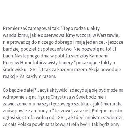
Premier zaś zareagował tak: "Tego rodzaju akty
wandalizmu, jakie obserwowaliśmy wczoraj w Warszawie,
nie prowadzą do niczego dobrego i mają jeden cel - jeszcze
bardziej podzielić społeczeństwo. Nie pozwolę na to!". I
bach. Następnego dnia w pobliżu siedziby Kampanii
Przeciw Homofobii zawisły banery "pokazujące fakty o
środowisku LGBT". I tak za każdym razem. Akcja powoduje
reakcję. Za każdym razem.
Co będzie dalej? Jacyś aktywiści zdecydują się być może na
wdrapanie się na figurę Chrystusa w Świebodzinie i
zawieszenie mu na szyi tęczowego szalika, a jakiś hierarcha
znów powie z ambony o "tęczowej zarazie". Kolejne miasto
ogłosi się strefą wolną od LGBT, a któryś minister stwierdzi,
że cała Polska powinna takową strefą być. I tak będziemy