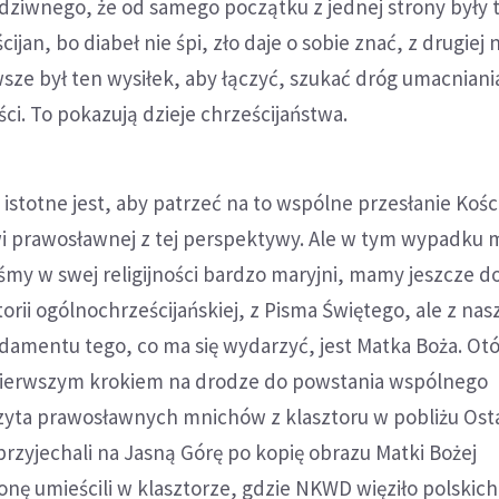
 dziwnego, że od samego początku z jednej strony były te
ścijan, bo diabeł nie śpi, zło daje o sobie znać, z drugiej
wsze był ten wysiłek, aby łączyć, szukać dróg umacniani
ci. To pokazują dzieje chrześcijaństwa.
 istotne jest, aby patrzeć na to wspólne przesłanie Kośc
wi prawosławnej z tej perspektywy. Ale w tym wypadku 
eśmy w swej religijności bardzo maryjni, mamy jeszcze 
torii ogólnochrześcijańskiej, z Pisma Świętego, ale z na
damentu tego, co ma się wydarzyć, jest Matka Boża. Ot
pierwszym krokiem na drodze do powstania wspólnego
yta prawosławnych mnichów z klasztoru w pobliżu Os
przyjechali na Jasną Górę po kopię obrazu Matki Bożej
onę umieścili w klasztorze, gdzie NKWD więziło polskich