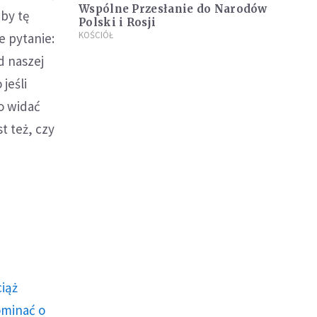
Wspólne Przesłanie do Narodów
aby tę
Polski i Rosji
KOŚCIÓŁ
e pytanie:
d naszej
jeśli
o widać
t też, czy
ciąż
ominać o