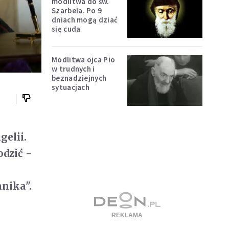
modlitwa do św.
Szarbela. Po 9
dniach mogą dziać
się cuda
Modlitwa ojca Pio
w trudnych i
beznadziejnych
sytuacjach
elii.
odzić -
nika".