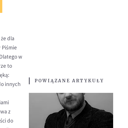
 że dla
w Piśmie
 Dlatego w
ze to
ęką:
POWIĄZANE ARTYKUŁY
do innych
iami
ywa z
ści do