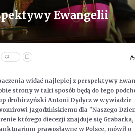
spektywy Ewangelii
aczenia widać najlepiej z perspektywy Ewang
 obie strony w taki sposób będą do tego podch
kup drohiczyński Antoni Dydycz w wywiadzie
womirowi Jagodzińskiemu dla "Naszego Dzien
renie którego diecezji znajduje się Grabarka,
sanktuarium prawosławne w Polsce, mówił o