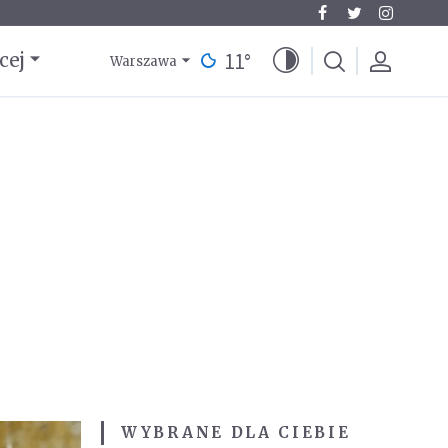
11
°
cej
Warszawa
WYBRANE DLA CIEBIE