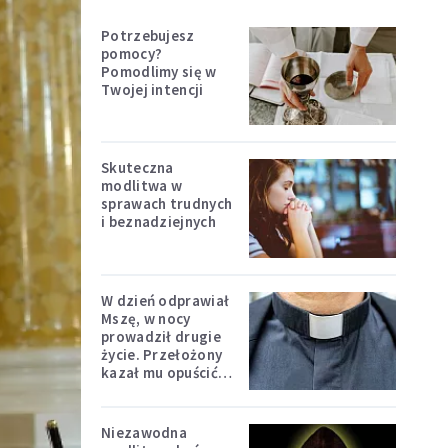
Potrzebujesz
pomocy?
Pomodlimy się w
Twojej intencji
Skuteczna
modlitwa w
sprawach trudnych
i beznadziejnych
W dzień odprawiał
Mszę, w nocy
prowadził drugie
życie. Przełożony
kazał mu opuścić
zakon
Niezawodna