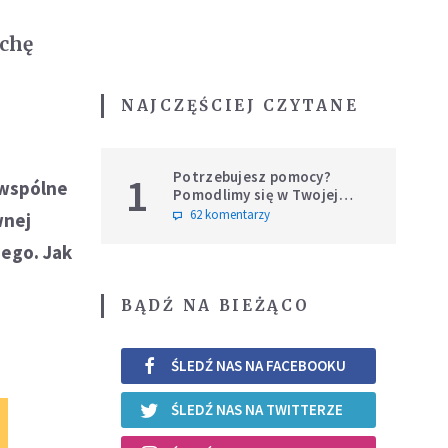
rchę
NAJCZĘŚCIEJ CZYTANE
Potrzebujesz pomocy?
1
 wspólne
Pomodlimy się w Twojej
intencji
62 komentarzy
wnej
iego. Jak
BĄDŹ NA BIEŻĄCO
ŚLEDŹ NAS NA FACEBOOKU
ŚLEDŹ NAS NA TWITTERZE