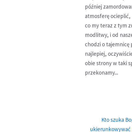
później zamordowany
atmosferę ocieplić,
co my teraz z tym z
modlitwy, i od nasz
chodzi o tajemnicę 
najlepiej, oczywiści
obie strony w taki 
przekonamy...
Kto szuka Bo
ukierunkowywać n