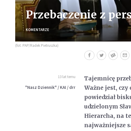
Przebaczenie z per
KOMENTARZE
(fot. PAP/Radek Pietruszka)
13 lat temu
Tajemnicę przeb
Ważne jest, czy
"Nasz Dziennik" / KAI / drr
powiedział bis
udzielonym Sła
Hierarcha, na te
najważniejsze 