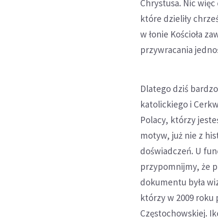
Chrystusa. Nic więc
które dzieliły chrze
w łonie Kościoła za
przywracania jednoś
Dlatego dziś bardzo
katolickiego i Cerk
Polacy, którzy jest
motyw, już nie z his
doświadczeń. U fun
przypomnijmy, że 
dokumentu była wiz
którzy w 2009 roku 
Częstochowskiej. Ik