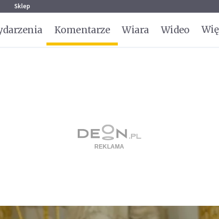
g
Sklep
Wię
darzenia
Komentarze
Wiara
Wideo