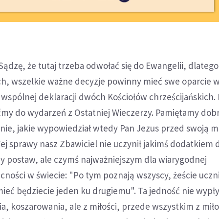
Sądzę, że tutaj trzeba odwołać się do Ewangelii, dlatego
ych, wszelkie ważne decyzje powinny mieć swe oparcie 
wspólnej deklaracji dwóch Kościołów chrześcijańskich.
my do wydarzeń z Ostatniej Wieczerzy. Pamiętamy dobr
enie, jakie wypowiedział wtedy Pan Jezus przed swoją m
 Tej sprawy nasz Zbawiciel nie uczynił jakimś dodatkiem 
y postaw, ale czymś najważniejszym dla wiarygodnej
ecności w świecie: "Po tym poznają wszyscy, żeście uczn
 mieć będziecie jeden ku drugiemu". Ta jedność nie wypł
ia, koszarowania, ale z miłości, przede wszystkim z miło