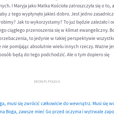
ch. I Maryja jako Matka Kościoła zatroszczyła się o to, 
 aby z tego wypłynęło jakieś dobro. Jest jedno zasadnicz
robimy? Jak to wykorzystamy? To już będzie zależało i o
ego ciągłego przenoszenia się w klimat ewangeliczny. Bo 
przebaczenia, to jedynie w takiej perspektywie wszystk
e nie pomijając absolutnie wielu innych rzeczy. Ważne jes
sposób będą do tego podchodzić. Ale o tym dopiero się
DEON.PL POLECA
ga, musi się zwrócić całkowicie do wewnątrz. Musi się w
a Boga, zawsze mieć Go przed oczyma i wytrwale zap