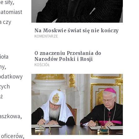
 siły,
 natomiast
a czy
Na Moskwie świat się nie kończy
KOMENTARZE
O znaczeniu Przesłania do
ioła
Narodów Polski i Rosji
KOŚCIÓŁ
my,
dodatkowy
szych
óż
taszkowa,
 oficerów,